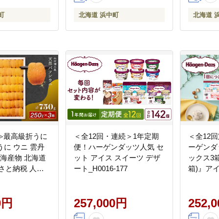
町
北海道 浜中町
北海道 
≫最高級折うに
＜全12回・連続＞1年定期
＜全12
 うに ウニ 雲丹
便！ハーゲンダッツ人気 セ
ーゲンダ
 海産物 北海道
ット アイス スイーツ デザ
ックス3
さと納税 人気
ート_H0016-177
箱)』ア
ス スイ
_H0016-
0円
257,000円
252,