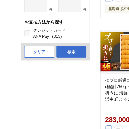
～
北海道 浜中
円
円
お支払方法から探す
クレジットカード
ANA Pay
(313)
クリア
検索
≪プロ厳選
(極)計750g
折うに 海鮮
浜中町 ふる
_H0014-120
283,00