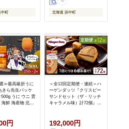
浜中町
北海道 浜中町
選≫最高級折うに
＜全12回定期便・連続＞ハ
下あきら先生パッケ
ーゲンダッツ『クリスピー
500g うに ウニ 雲
サンドセット（ザ・リッチ
 海鮮 海産物 北海
キャラメル味）計72個』ア
町 ふるさと納税 人
イスクリーム アイス スイ
-124
ーツ デザート_H0016-164
000円
192,000円