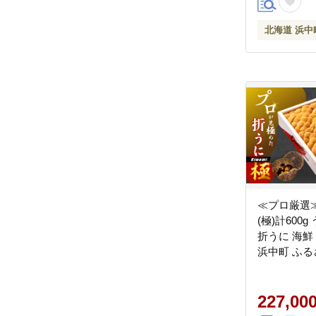
北海道 浜中
≪プロ厳選
(極)計600g
折うに 海鮮
浜中町 ふる
_H0014-131
227,00