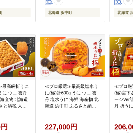
町
北海道 浜中町
北海道 
≫最高級折うに
≪プロ厳選≫最高級塩水う
≪プロ厳
 うに ウニ 雲丹
に(極)計600g うに ウニ 雲
(極)宮
 海産物 北海道
丹 塩水うに 海鮮 海産物 北
ージVer計
さと納税 人気
海道 浜中町 ふるさと納税
丹 折うに
人気_H0014-135
道 浜中
気_H0014
0円
227,000円
206,