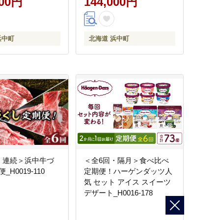
000円
144,000円
浜中町
北海道 浜中町
・連続＞浜中牛づ
＜全6回・隔月＞食べ比べ
H0019-110
定期便！ハーゲンダッツ人
気 セット アイス スイーツ
デザート_H0016-178