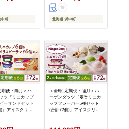
浜中町
北海道 浜中町
定期便・隔月＞ハ
＜全6回定期便・隔月＞ハ
ッツ『ミニカップ
ーゲンダッツ『定番ミニカ
ピーサンドセット
ップフレーバー5種セット
個)』アイスクリー
(合計72個)』アイスクリー
ス スイーツ デザー
ム アイス スイーツ デザー
-141
ト_H0016-161