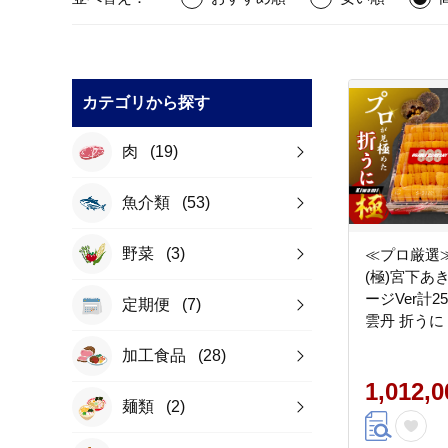
カテゴリから探す
肉
(19)
魚介類
(53)
野菜
(3)
≪プロ厳選
(極)宮下あ
ージVer計25
定期便
(7)
雲丹 折うに
海道 浜中町
加工食品
(28)
人気_H0014-
1,012,
麺類
(2)