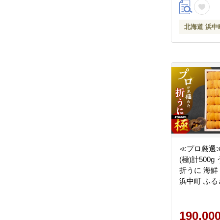
北海道 浜中
≪プロ厳選
(極)計500g
折うに 海鮮
浜中町 ふる
_H0014-119
190,00