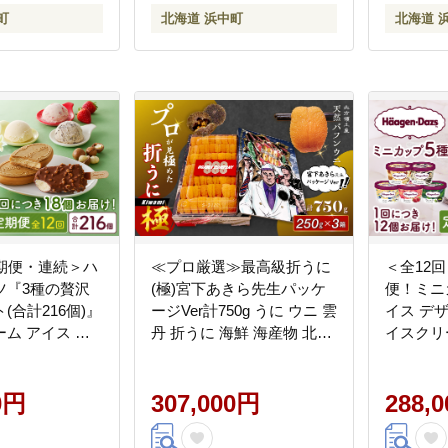
町
北海道 浜中町
北海道 
定期便・連続＞ハ
≪プロ厳選≫最高級折うに
＜全12
ツ『3種の贅沢
(極)宮下あきら先生パッケ
便！ミニ
(合計216個)』
ージVer計750g うに ウニ 雲
イス デ
ム アイス ス
丹 折うに 海鮮 海産物 北海
イスクリ
ト_H0016-
道 浜中町 ふるさと納税 人
め お取
気_H0014-125
町 冷凍
0円
307,000円
ト ギフト_
288,