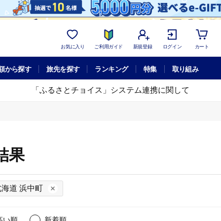
お気に入り
ご利用ガイド
新規登録
ログイン
カート
額から探す
旅先を探す
ランキング
特集
取り組み
「ふるさとチョイス」システム連携に関して
結果
北海道 浜中町
高い順
新着順