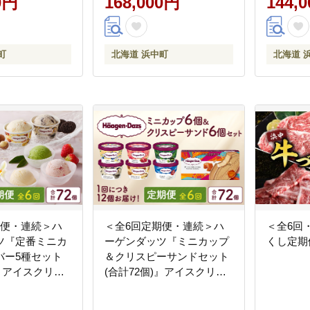
0円
168,000円
144,
町
北海道 浜中町
北海道 
期便・連続＞ハ
＜全6回定期便・連続＞ハ
＜全6回
ツ『定番ミニカ
ーゲンダッツ『ミニカップ
くし定期便_
バー5種セット
＆クリスピーサンドセット
)』アイスクリー
(合計72個)』アイスクリー
スイーツ デザー
ム アイス スイーツ デザー
58
ト_H0016-138