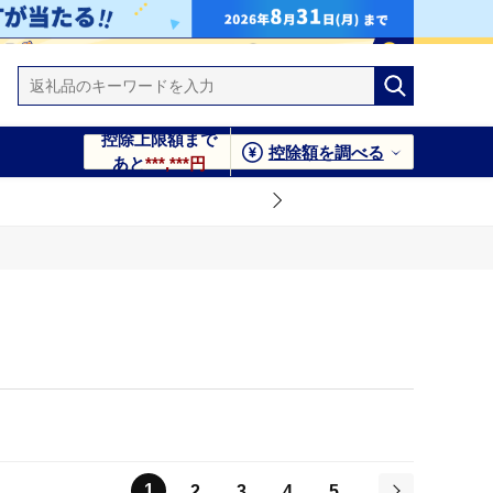
控除上限額まで
控除額を調べる
あと
***,***円
1
2
3
4
5