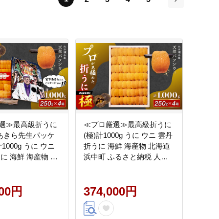
次
選≫最高級折うに
≪プロ厳選≫最高級折うに
下あきら先生パッケ
(極)計1000g うに ウニ 雲丹
1000g うに ウニ
折うに 海鮮 海産物 北海道
に 海鮮 海産物 北
浜中町 ふるさと納税 人気
中町 ふるさと納税
_H0014-121
14-126
000円
374,000円