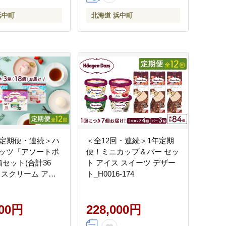
浜中町
北海道 浜中町
回定期便・連続＞ハ
＜全12回・連続＞1年定期
ッツ『アソートボ
便！ミニカップ＆バー セッ
箱セット(合計36
ト アイス スイーツ デザー
イスクリーム アイ
ト_H0016-174
ーツ デザート
149
000円
228,000円