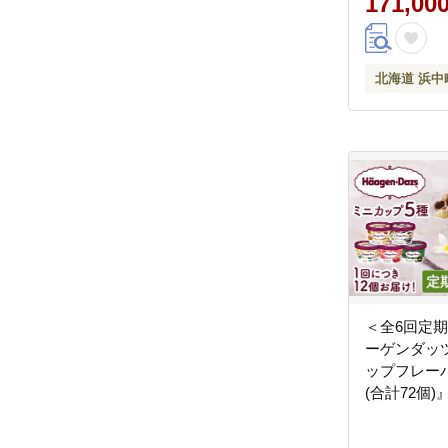
171,00
北海道 浜中
＜全6回定
ーゲンダッ
ップフレー
(合計72個
ム アイス 
ト_H0016-1