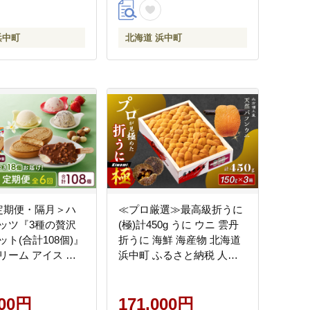
浜中町
北海道 浜中町
定期便・隔月＞ハ
≪プロ厳選≫最高級折うに
ッツ『3種の贅沢
(極)計450g うに ウニ 雲丹
ト(合計108個)』
折うに 海鮮 海産物 北海道
リーム アイス ス
浜中町 ふるさと納税 人気
ザート_H0016-
_H0014-130
000円
171,000円