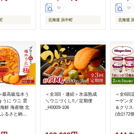
町
北海道 浜中町
北海道 
≫最高級塩水う
＜全3回・連続＞氷温熟成
＜全6回
g うに ウニ 雲
＼ウニづくし!!／定期便
ーゲンダ
 海鮮 海産物 北
_H0009-106
＆クリス
 ふるさと納税
(合計72
134
ム アイ
ト_H0016