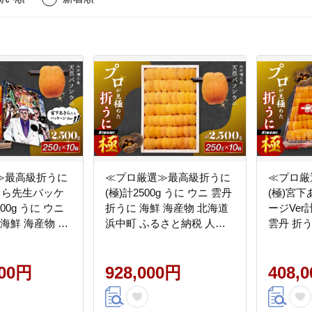
≫最高級折うに
≪プロ厳選≫最高級折うに
≪プロ厳
きら先生パッケ
(極)計2500g うに ウニ 雲丹
(極)宮
00g うに ウニ
折うに 海鮮 海産物 北海道
ージVer計
 海鮮 海産物 北
浜中町 ふるさと納税 人気
雲丹 折う
 ふるさと納税
_H0014-122
海道 浜
127
人気_H00
000円
928,000円
408,