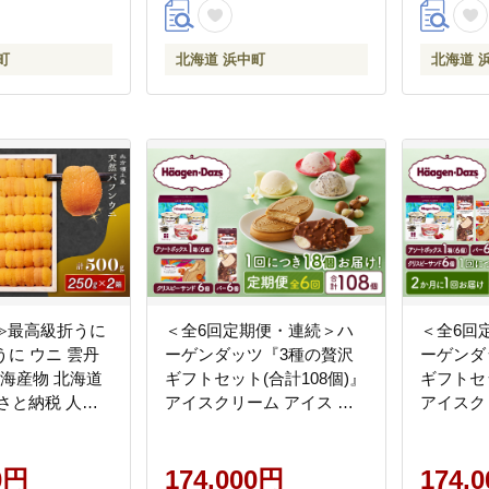
町
北海道 浜中町
北海道 
≫最高級折うに
＜全6回定期便・連続＞ハ
＜全6回
 うに ウニ 雲丹
ーゲンダッツ『3種の贅沢
ーゲンダ
 海産物 北海道
ギフトセット(合計108個)』
ギフトセッ
さと納税 人気
アイスクリーム アイス ス
アイスク
イーツ デザート_H0016-
イーツ デ
143
146
0円
174,000円
174,