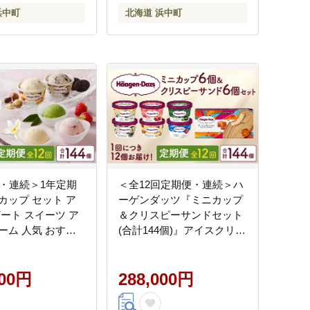
浜中町
北海道 浜中町
回・連続＞1年定期
＜全12回定期便・連続＞ハ
カップ セット ア
ーゲンダッツ『ミニカップ
ザート スイーツ ア
＆クリスピーサンドセット
ーム 人気 おすす
(合計144個)』アイスクリー
り寄せ 北海道 浜中
ム アイス スイーツ デザー
 送料無料 プレゼン
ト_H0016-139
H0016-159
000円
288,000円