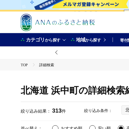
カテゴリ
地域
から探す
から探す
寄付
TOP
詳細検索
北海道 浜中町の詳細検索
313
絞り込み条件：
絞り込み結果：
件
並べ替え：
おすすめ順
安い順