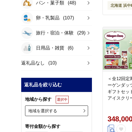
パン・菓子類
(48)
北海道 浜中
卵・乳製品
(107)
旅行・宿泊・体験
(29)
日用品・雑貨
(6)
返礼品なし
(10)
＜全12回
返礼品を絞り込む
ーゲンダッ
ギフトセット
アイスクリー
地域から探す
選択中
イーツ デザー
地域を選択する
144
348,00
寄付金額から探す