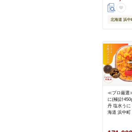
北海道 浜中
≪プロ厳選
に(極)計450
丹 塩水うに
海道 浜中町
人気_H0014-