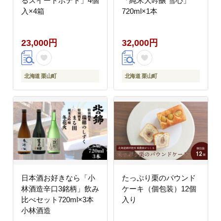
るスイートポテト」4個
「純米大吟醸 雪心」
入×4箱
720ml×1本
23,000円
32,000円
北海道 栗山町
北海道 栗山町
日本酒お好きなら「小
たっぷり栗のパウンド
林酒造辛口3銘柄」飲み
ケーキ（個包装）12個
比べセット720ml×3本
入り
小林酒造