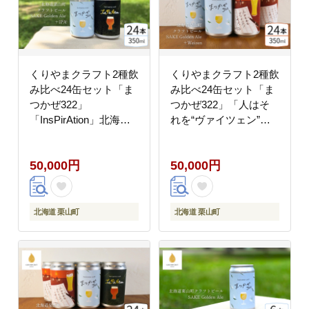
くりやまクラフト2種飲
くりやまクラフト2種飲
み比べ24缶セット「ま
み比べ24缶セット「ま
つかぜ322」
つかぜ322」「人はそ
「InsPirAtion」北海道
れを“ヴァイツェン”と
栗山町 クラフトビール
呼ぶ。」北海道栗山町
クラフトビール
50,000円
50,000円
北海道 栗山町
北海道 栗山町