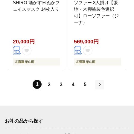
SHIRO 酒かす米ぬかフ
ソファー 3人掛け【張
ェイスマスク 14枚入り
地・木脚塗装色選択
可】ローソファー（ジ
ーナ）
20,000円
569,000円
北海道 栗山町
北海道 栗山町
1
2
3
4
5
次
お礼の品から探す