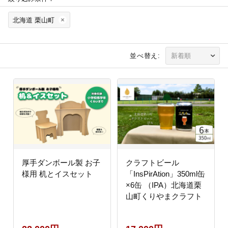
北海道 栗山町
並べ替え:
厚手ダンボール製 お子
クラフトビール
様用 机とイスセット
「InsPirAtion」350ml缶
×6缶 （IPA）北海道栗
山町くりやまクラフト