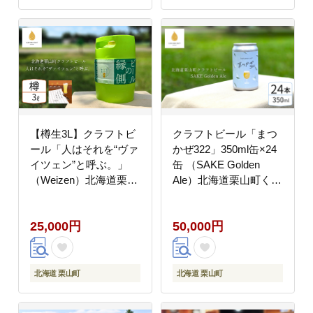
【樽生3L】クラフトビ
クラフトビール「まつ
ール「人はそれを“ヴァ
かぜ322」350ml缶×24
イツェン”と呼ぶ。」
缶 （SAKE Golden
（Weizen）北海道栗山
Ale）北海道栗山町くり
町くりやまクラフト
やまクラフト
25,000円
50,000円
北海道 栗山町
北海道 栗山町