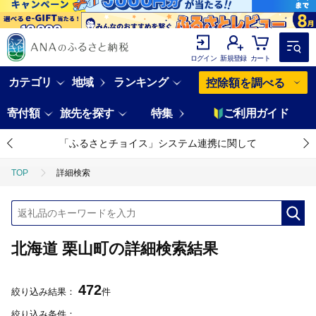
ログイン
新規登録
カート
カテゴリ
地域
ランキング
控除額を調べる
寄付額
旅先を探す
特集
ご利用ガイド
「ふるさとチョイス」システム連携に関して
TOP
詳細検索
北海道 栗山町の詳細検索結果
472
絞り込み結果：
件
絞り込み条件：