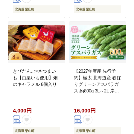
北海道 栗山町
北海道 栗山町
きびだんご×さつまい
【2027年度産 先行予
も【由栗いも使用】畑
約】極太 北海道産 春採
のキャラメル 8個入り
りグリーンアスパラガ
ス 約800g 3L～2L 岸本
農場
4,000円
16,000円
北海道 栗山町
北海道 栗山町