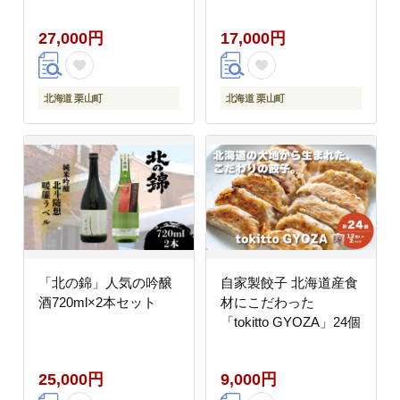
27,000円
17,000円
北海道 栗山町
北海道 栗山町
「北の錦」人気の吟醸
自家製餃子 北海道産食
酒720ml×2本セット
材にこだわった
「tokitto GYOZA」24個
25,000円
9,000円