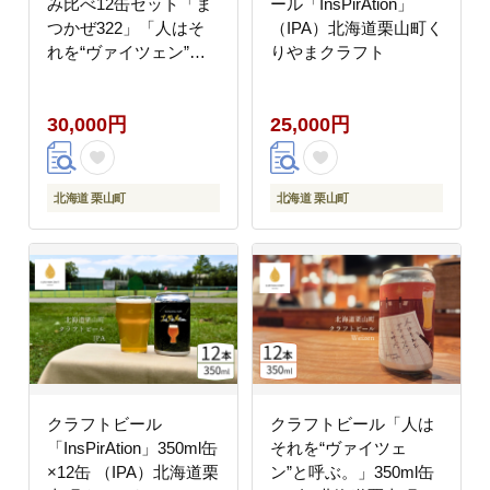
み比べ12缶セット「ま
ール「InsPirAtion」
つかぜ322」「人はそ
（IPA）北海道栗山町く
れを“ヴァイツェン”と
りやまクラフト
呼ぶ。」北海道栗山町
クラフトビール
30,000円
25,000円
北海道 栗山町
北海道 栗山町
クラフトビール
クラフトビール「人は
「InsPirAtion」350ml缶
それを“ヴァイツェ
×12缶 （IPA）北海道栗
ン”と呼ぶ。」350ml缶