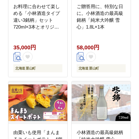
お料理に合わせて楽し
ご贈答用に、特別な日
める「小林酒造タイプ
に。小林酒造の最高級
違い3銘柄」セット
銘柄「純米大吟醸 雪
720ml×3本とオリジナ
心」1.8L×1本
ル酒器のセット
35,000円
58,000円
北海道 栗山町
北海道 栗山町
由栗いも使用「まんま
小林酒造の最高級銘柄