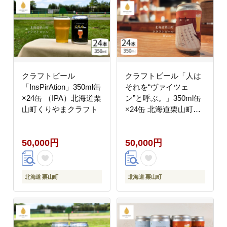
クラフトビール
クラフトビール「人は
「InsPirAtion」350ml缶
それを“ヴァイツェ
×24缶 （IPA）北海道栗
ン”と呼ぶ。」350ml缶
山町くりやまクラフト
×24缶 北海道栗山町く
りやまクラフト
50,000円
50,000円
北海道 栗山町
北海道 栗山町