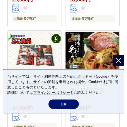
北海道 長万部町
北海道 長万部町
当サイトでは、サイト利便性向上のため、クッキー（Cookie）を使
ホタテ毛がに焼売 ５
北海道産 毛がに450～
用しています。サイトの閲覧を継続された場合、Cookieの利用に同
セット【03002101】
500g前後1ハイ（冷
意したことものといたします。
凍）【01001301】
詳細については
プライバシーポリシー
をお読みください。
OK
24,000円
25,500円