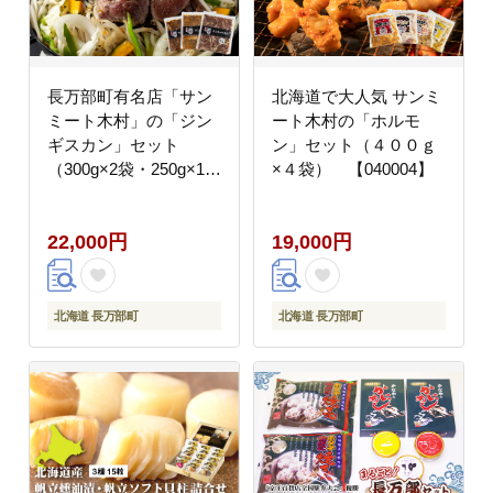
長万部町有名店「サン
北海道で大人気 サンミ
ミート木村」の「ジン
ート木村の「ホルモ
ギスカン」セット
ン」セット（４００ｇ
（300g×2袋・250g×1
×４袋） 【040004】
袋）【040005】
22,000円
19,000円
北海道 長万部町
北海道 長万部町