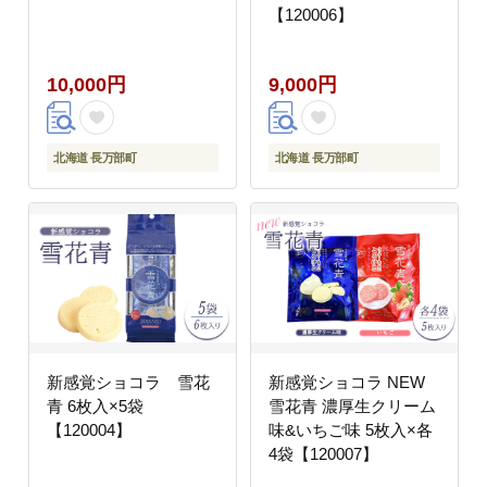
【120006】
10,000円
9,000円
北海道 長万部町
北海道 長万部町
新感覚ショコラ 雪花
新感覚ショコラ NEW
青 6枚入×5袋
雪花青 濃厚生クリーム
【120004】
味&いちご味 5枚入×各
4袋【120007】