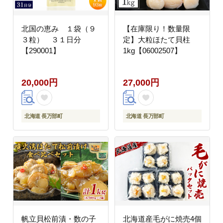
北国の恵み １袋（９
【在庫限り！数量限
３粒） ３１日分
定】大粒ほたて貝柱
【290001】
1kg【06002507】
20,000円
27,000円
北海道 長万部町
北海道 長万部町
帆立貝松前漬・数の子
北海道産毛がに焼売4個