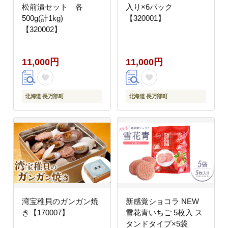
松前漬セット 各
入り×6パック
500g(計1kg)
【320001】
【320002】
11,000円
11,000円
北海道 長万部町
北海道 長万部町
湾宝稚貝のガンガン焼
新感覚ショコラ NEW
き【170007】
雪花青いちご 5枚入 ス
タンドタイプ×5袋