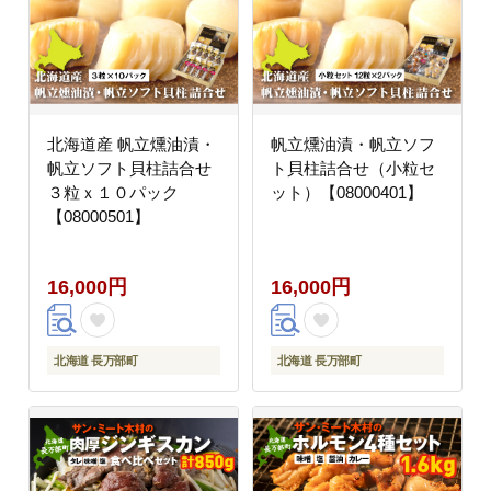
北海道産 帆立燻油漬・
帆立燻油漬・帆立ソフ
帆立ソフト貝柱詰合せ
ト貝柱詰合せ（小粒セ
３粒ｘ１０パック
ット）【08000401】
【08000501】
16,000円
16,000円
北海道 長万部町
北海道 長万部町