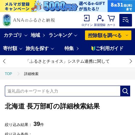
ログイン
新規登録
カート
カテゴリ
地域
ランキング
控除額を調べる
寄付額
旅先を探す
特集
ご利用ガイド
「ふるさとチョイス」システム連携に関して
TOP
詳細検索
北海道 長万部町の詳細検索結果
39
絞り込み結果：
件
絞り込み条件：