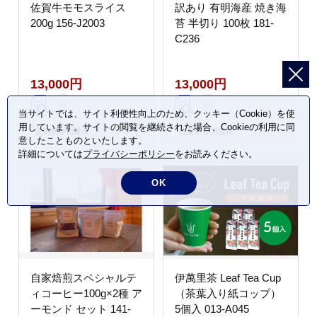
佐賀牛モモスライス
訳あり 有明海産 焼き海
200g 156-J2003
苔 半切り 100枚 181-
C236
13,000円
13,000円
当サイトでは、サイト利便性向上のため、クッキー（Cookie）を使
用しています。サイトの閲覧を継続された場合、Cookieの利用に同
佐賀県 伊万里市
佐賀県 伊万里市
意したことものといたします。
詳細については
プライバシーポリシー
をお読みください。
OK
自家焙煎スペシャルテ
伊萬里茶 Leaf Tea Cup
ィコーヒー100g×2種 ア
（茶葉入り紙コップ）
ーモンド セット 141-
5個入 013-A045