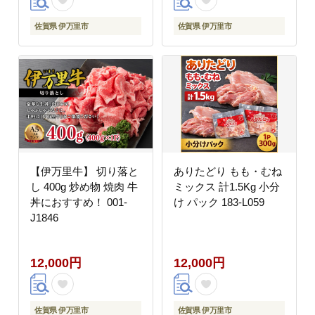
佐賀県 伊万里市
佐賀県 伊万里市
【伊万里牛】 切り落と
ありたどり もも・むね
し 400g 炒め物 焼肉 牛
ミックス 計1.5Kg 小分
丼におすすめ！ 001-
け パック 183-L059
J1846
12,000円
12,000円
佐賀県 伊万里市
佐賀県 伊万里市