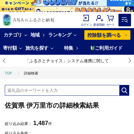
ログイン
新規登録
カート
カテゴリ
地域
ランキング
控除額を調べる
寄付額
旅先を探す
特集
ご利用ガイド
「ふるさとチョイス」システム連携に関して
TOP
詳細検索
佐賀県 伊万里市の詳細検索結果
1,487
絞り込み結果：
件
絞り込み条件：