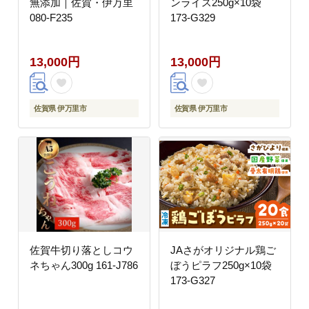
無添加｜佐賀・伊万里
ンライス250g×10袋
080-F235
173-G329
13,000円
13,000円
佐賀県 伊万里市
佐賀県 伊万里市
佐賀牛切り落としコウ
JAさがオリジナル鶏ご
ネちゃん300g 161-J786
ぼうピラフ250g×10袋
173-G327