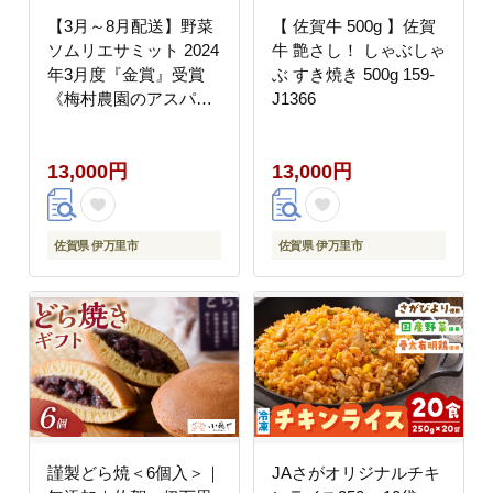
【3月～8月配送】野菜
【 佐賀牛 500g 】佐賀
ソムリエサミット 2024
牛 艶さし！ しゃぶしゃ
年3月度『金賞』受賞
ぶ すき焼き 500g 159-
《梅村農園のアスパラ
J1366
ガス》 500g 174-B537
13,000円
13,000円
佐賀県 伊万里市
佐賀県 伊万里市
謹製どら焼＜6個入＞｜
JAさがオリジナルチキ