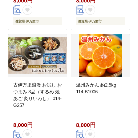
8,000円
8,000円
佐賀県 伊万里市
佐賀県 伊万里市
古伊万里浪漫 お試し お
温州みかん 約2.5kg
つまみ 3品（するめ 焼
114-B1006
あご 炙りいわし） 014-
G257
8,000円
8,000円