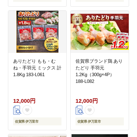
ありたどり もも・む
佐賀県ブランド鶏 あり
ね・手羽元 ミックス 計
たどり 手羽元
1.8Kg 183-L061
1.2Kg（300g×4P）
188-L082
12,000円
12,000円
佐賀県 伊万里市
佐賀県 伊万里市