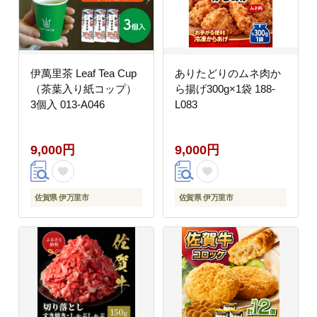
伊萬里茶 Leaf Tea Cup
ありたどりのムネ肉か
（茶葉入り紙コップ）
ら揚げ300g×1袋 188-
3個入 013-A046
L083
9,000円
9,000円
佐賀県 伊万里市
佐賀県 伊万里市