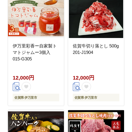
伊万里彩香ー自家製ト
佐賀牛切り落とし 500g
マトジャムー3個入
201-J1904
015-G305
12,000円
12,000円
佐賀県 伊万里市
佐賀県 伊万里市