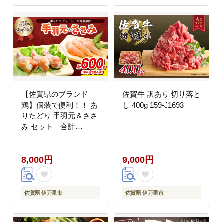
【佐賀県のブランド
佐賀牛 訳あり 切り落と
鶏】個装で便利！！ あ
し 400g 159-J1693
りたどり 手羽元＆ささ
み セット 合計
600g（300g×各1P）
188-L098
8,000円
9,000円
佐賀県 伊万里市
佐賀県 伊万里市