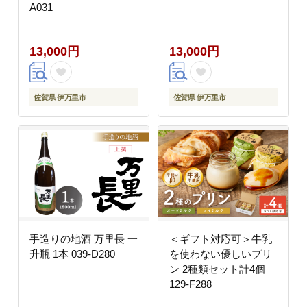
A031
13,000円
13,000円
佐賀県 伊万里市
佐賀県 伊万里市
手造りの地酒 万里長 一
＜ギフト対応可＞牛乳
升瓶 1本 039-D280
を使わない優しいプリ
ン 2種類セット計4個
129-F288