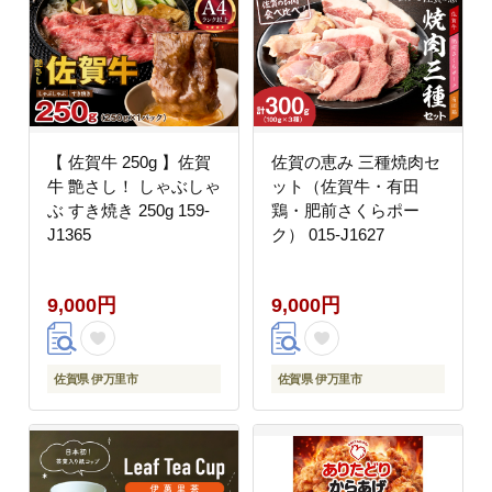
【 佐賀牛 250g 】佐賀
佐賀の恵み 三種焼肉セ
牛 艶さし！ しゃぶしゃ
ット（佐賀牛・有田
ぶ すき焼き 250g 159-
鶏・肥前さくらポー
J1365
ク） 015-J1627
9,000円
9,000円
佐賀県 伊万里市
佐賀県 伊万里市