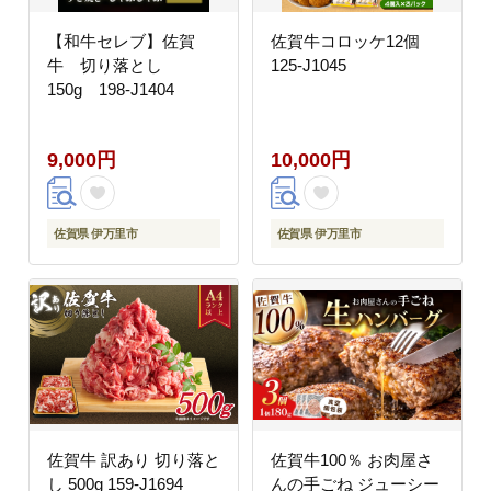
【和牛セレブ】佐賀
佐賀牛コロッケ12個
牛 切り落とし
125-J1045
150g 198-J1404
9,000円
10,000円
佐賀県 伊万里市
佐賀県 伊万里市
佐賀牛 訳あり 切り落と
佐賀牛100％ お肉屋さ
し 500g 159-J1694
んの手ごね ジューシー