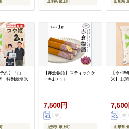
町
山形県 最上町
山形県 
産予約】「白
【赤倉物語】スティックケ
【令和8
産 特別栽培米
ーキ1セット
米】山形県
7,500円
7,50
町
山形県 最上町
山形県 