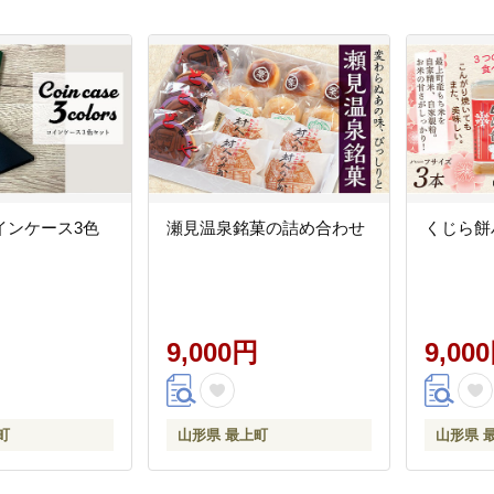
インケース3色
瀬見温泉銘菓の詰め合わせ
くじら餅
9,000円
9,00
町
山形県 最上町
山形県 