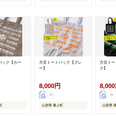
バック【カー
方言トートバック【グレ
方言トー
ー】
ク】
8,000円
8,00
町
山形県 最上町
山形県 