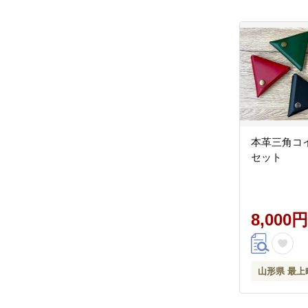
本革三角コ
セット
8,000円
山形県 最上