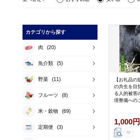
カテゴリから探す
肉
(20)
魚介類
(5)
野菜
(11)
【お礼品の
の共生を目
る人的被害
フルーツ
(8)
境整備への
米・穀物
(69)
1,000円
定期便
(3)