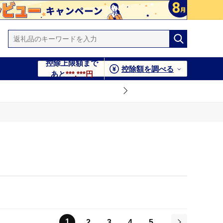
控除上限額まで
控除額を調べる
あと
***,***円
1
2
3
4
5