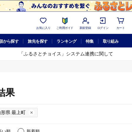
お気に入り
ご利用ガイド
新規登録
ログイン
カート
額から探す
旅先を探す
ランキング
特集
取り組み
「ふるさとチョイス」システム連携に関して
結果
山形県 最上町
高い順
新着順