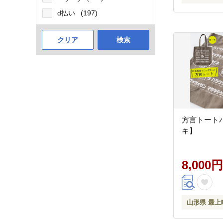
d払い
(197)
クリア
検索
方言トート
キ】
8,000円
山形県 最上