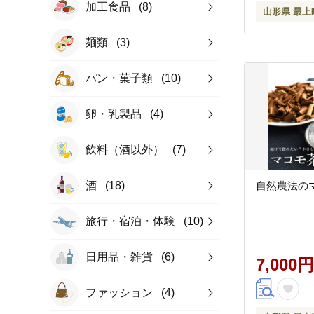
加工食品
(8)
山形県 最上
麺類
(3)
パン・菓子類
(10)
卵・乳製品
(4)
飲料（酒以外）
(7)
酒
(18)
自然農法の
旅行・宿泊・体験
(10)
日用品・雑貨
(6)
7,000円
ファッション
(4)