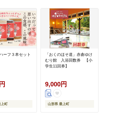
ハーフ３本セット
「おくのほそ道」赤倉ゆけ
むり館 入浴回数券 【小
学生11回券】
0円
9,000円
最上町
山形県 最上町