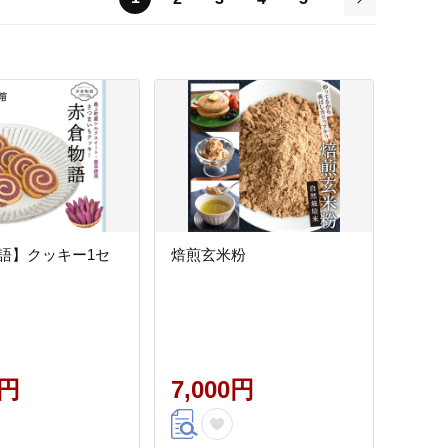
次
語】クッキー1セ
焙煎玄米粉
0円
7,000円