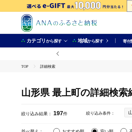
カテゴリ
地域
から探す
から探す
寄付
TOP
詳細検索
山形県 最上町の詳細検索
197
絞り込み条件：
絞り込み結果：
件
並べ替え：
おすすめ順
安い順