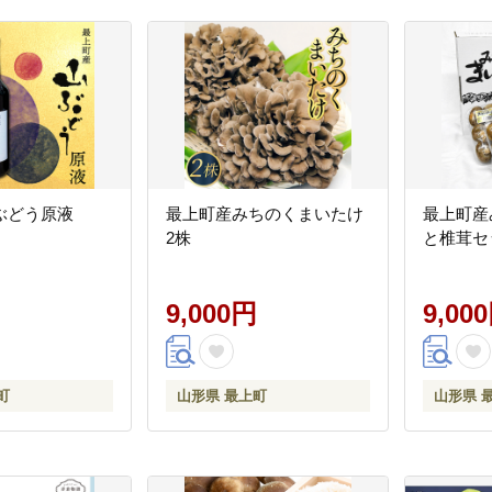
ぶどう原液
最上町産みちのくまいたけ
最上町産
2株
と椎茸セ
9,000円
9,00
町
山形県 最上町
山形県 