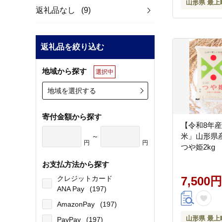
山形県 最上
返礼品なし
(9)
返礼品を絞り込む
地域から探す
選択中
地域を選択する
寄付金額から探す
【令和8年
米」山形県
～
円
円
つや姫2kg
お支払方法から探す
クレジットカード
7,500円
ANA Pay
(197)
AmazonPay
(197)
山形県 最上
PayPay
(197)