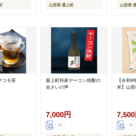
町
山形県 最上町
山形県 
マコモ茶
最上町特産ヤーコン焼酎の
【令和8
会さいの声
米】山形
7,000円
7,50