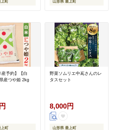
最上町
山形県 最上町
年産予約】【白
野菜ソムリエ中嶌さんのレ
産つや姫 2kg
タスセット
0円
8,000円
最上町
山形県 最上町