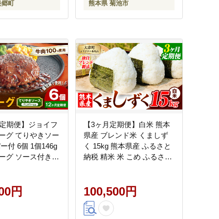
美郷町
熊本県 菊池市
月定期便】ジョイフ
【3ヶ月定期便】白米 熊本
ーグ てりやきソー
県産 ブレンド米 くましず
ー付 6個 1個146g
く 15kg 熊本県産 ふるさと
ーグ ソース付き
納税 精米 米 こめ ふるさと
ョイフル 焼くだけ
のうぜい コメ お米 おこめ
グ 惣菜 おかず 冷
《お申込み翌月から出荷》-
無料《お申込みの翌
500円
--oz_lcl_259_mo3_tei---
100,500円
---077-3041---