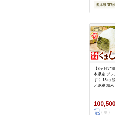
熊本県 菊池
【3ヶ月定期
本県産 ブレ
ずく 15kg
と納税 精米
とのうぜい 
め《お申込
荷》---oz_lcl
100,50
-