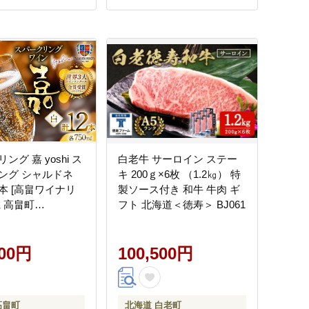
ング 嘉 yoshi ス
白老牛 サーロイン ステー
ング シャルドネ
キ 200ｇ×6枚 （1.2㎏） 特
12本 [高畠ワイナリ
製ソース付き 和牛 牛肉 ギ
 高畠町
フト 北海道＜徳寿＞ BJ061
730083] 辛口 高畠
ー 白 ワイン
500円
100,500円
高畠町
北海道 白老町