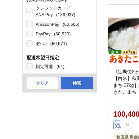
クレジットカード
ANA Pay
(136,037)
AmazonPay
(60,505)
PayPay
(60,520)
d払い
(60,871)
配送希望日指定
指定可能
(64)
《定期便2
【白米】秋
クリア
検索
まち 27kg
きたこまち 
米 白米 精
秋田県産]
100,40
秋田県 男鹿