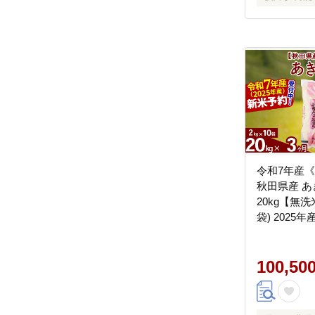
令和7年産
秋田県産 
20kg【無洗
袋) 2025
べる お届
隔月に調整O
り [おおもり
100,50
たこまち 米
秋田市 定期