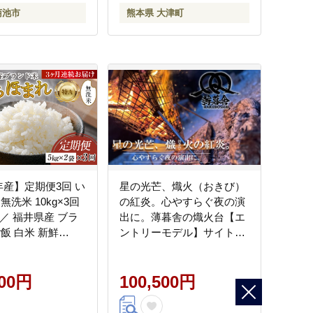
菊池市
熊本県 大津町
年産】定期便3回 い
星の光芒、熾火（おきび）
無洗米 10kg×3回
の紅炎。心やすらぐ夜の演
）／ 福井県産 ブラ
出に。薄暮舎の熾火台【エ
飯 白米 新鮮
ントリーモデル】サイトウ
03]
工研
500円
100,500円