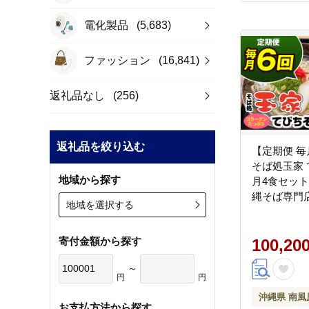
電化製品
(5,683)
ファッション
(16,841)
返礼品なし
(256)
返礼品を絞り込む
【定期便 毎
そば処玉家
地域から探す
月4食セット
縄そば専門
地域を選択する
寄付金額から探す
100,20
～
円
円
沖縄県 南風
お支払方法から探す