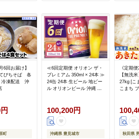
月6回お届け】
≪6回定期便 オリオン ザ・
《定期便
 てびちそば 各
プレミアム 350ml × 24本 ≫
【無洗米
 冷凍配送 沖
24缶 24本 生ビール 地ビー
27kg 
店
ル オリオンビール 沖縄 豊
こまち 
見城市 母の日 父の日 ギフ
米 精米 
ト お歳暮 お中元 贈り物 プ
田 秋田県
0円
レゼント おすすめ お酒 宅
100,200円
100,
飲み 送料無料(DQ028)
原町
沖縄県 豊見城市
秋田県 