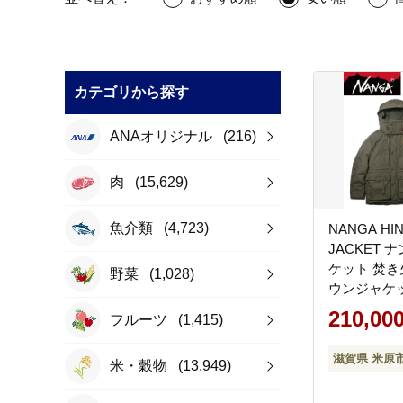
カテゴリから探す
ANAオリジナル
(216)
肉
(15,629)
魚介類
(4,723)
NANGA HI
JACKET 
ケット 焚き
野菜
(1,028)
ウンジャケッ
ウター ジャ
210,00
フルーツ
(1,415)
収納 防寒 
滋賀県 米原
滋賀県 米原
米・穀物
(13,949)
キャンプ 釣
ールＭ