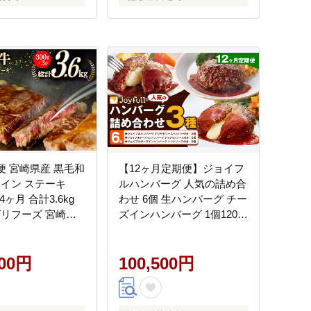
便 宮崎県産 黒毛和
【12ヶ月定期便】ジョイフ
ロイン ステーキ
ルハンバーグ 人気の詰め合
×4ヶ月 合計3.6kg
わせ 6個 生ハンバーグ チー
グリフーズ 宮崎県
ズインハンバーグ 1個120g
ba0033] 小分け 冷
ソース付き 食べ比べ 3種類
料 国産 牛 肉 霜降
セット 牛肉 ジョイフル 焼
 バーベキュー キャ
500円
くだけ ハンバーグ 惣菜 お
100,500円
空包装 スペース 収
かず 冷凍 送料無料《お申
がっつり 脂
込みの翌月出荷予定》--
-077-3044---