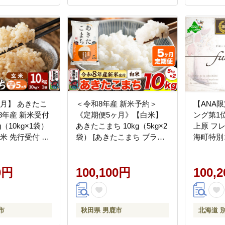
月】 あきたこ
＜令和8年産 新米予約＞
【ANA
8年産 新米受付
《定期便5ヶ月》【白米】
ング第1
g（10kg×1袋）
あきたこまち 10kg（5kg×2
上原 フレ
新米 先行受付 米
袋） [あきたこまち ブラン
海町特別
玄米 あきたこま
ド米 お米 白米 精米 米どこ
券 ペア 
鹿市]
ろ 秋田 秋田県産]
0円
100,100円
100,
市
秋田県 男鹿市
北海道 