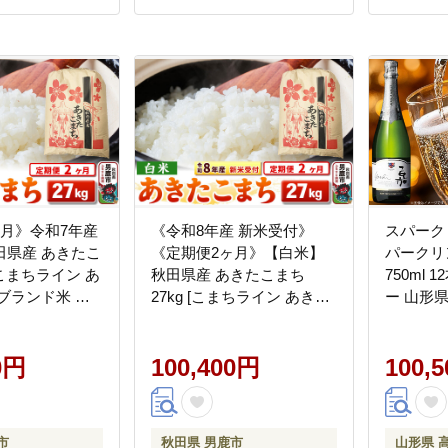
ヶ月》令和7年産
《令和8年産 新米受付》
スパークリ
田県産 あきたこ
《定期便2ヶ月》【白米】
パークリ
 [こまちライン あ
秋田県産 あきたこまち
750ml 
ブランド米 お
27kg [こまちライン あきた
ー 山形県
米 米どころ 秋田
こまち ブランド米 お米 白
tk06ays
米 精米 米どころ 秋田 秋田
ワイナリ
0円
県産 新米 先行受付]
100,400円
100,
市
秋田県 男鹿市
山形県 