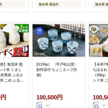
市
熊本県 菊池市
熊本県 
便】無洗米 熊
[G194p］ 〈平戸松山窯〉
【令和7
ンド米 くまし
創作染付 ちょこカップ(5
ちほまれ 
 熊本県産 ふるさ
個)
（30kg
 米 こめ ふるさ
ンド米 ご
コメ お米 おこ
[aw064-j0
み翌月から出
_271_mo3_tei--
0円
100,500円
100,