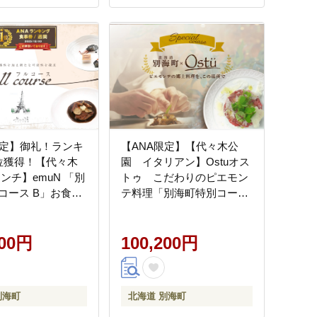
限定】御礼！ランキ
【ANA限定】【代々木公
位獲得！【代々木
園 イタリアン】Ostuオス
ンチ】emuN 「別
トゥ こだわりのピエモン
コース B」お食事
テ料理「別海町特別コー
東京
ス」食事券2名様
【CC0000164】
200円
100,200円
別海町
北海道 別海町