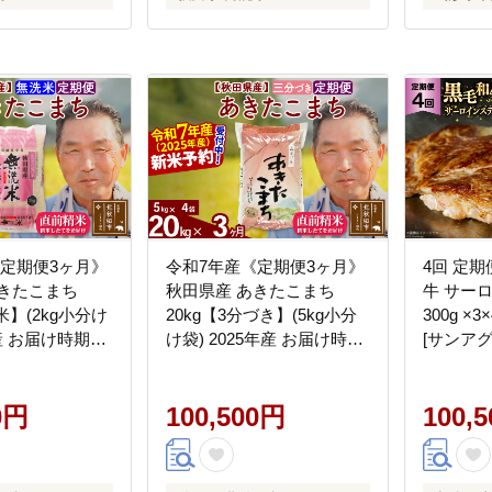
《定期便3ヶ月》
令和7年産《定期便3ヶ月》
4回 定期
あきたこまち
秋田県産 あきたこまち
牛 サー
米】(2kg小分け
20kg【3分づき】(5kg小分
300g ×3
年産 お届け時期選
け袋) 2025年産 お届け時期
[サンア
け周期調整可能
選べる お届け周期調整可能
美郷町 31
K お米 おおも
隔月に調整OK お米 おおも
凍 送料無
 秋田 お米 あき
0円
り [おおもり 秋田 お米 あき
100,500円
り BBQ
100,
どころ 東北 北
たこまち 米どころ 東北 北
ンプ 真
便 毎月お届け]
秋田市 定期便 毎月お届け]
納 サシ 