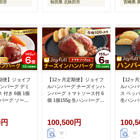
田市
秋田県 北秋田市
宮崎県 
定期便】ジョイフ
【12ヶ月定期便】ジョイフ
【12ヶ
ハンバーグ デミ
ルハンバーグ チーズインハ
ルハンバ
 付き 6個 1個
ンバーグ トマトソース付 6
ス ペッパ
ンバーグ ソース
個 1個155g 生ハンバーグ
生ハンバ
ジョイフル 焼く
ソース付き 牛肉 ジョイフ
牛肉 ジ
ーグ 惣菜 おか
ル 焼くだけ ハンバーグ 惣
ハンバー
料無料《お申込
0円
菜 おかず 冷凍 送料無料
100,500円
凍 送料
100,
定》---077-
《お申込みの翌月出荷予
月出荷予定》
定》---077-3032---