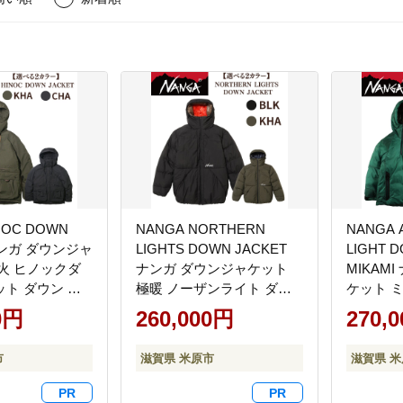
NOC DOWN
NANGA NORTHERN
NANGA 
ナンガ ダウンジャ
LIGHTS DOWN JACKET
LIGHT 
火 ヒノックダ
ナンガ ダウンジャケット
MIKAM
ト ダウン ア
極暖 ノーザンライト ダウ
ケット 
ケット コート
ン アウター コート 上着 保
ックスラ
0円
260,000円
270,
難燃 日本製 国産
温 防寒 防風 防水 国産 日本
ター コー
市 アウトドア
製 滋賀県 米原市 アウトド
軽量 登
市
滋賀県 米原市
滋賀県 
り 高級 チャコ
ア キャンプ 登山 雪国 高級
ア 米原市
カーキM
級 ブラ