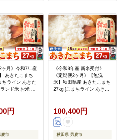
2ヶ月》令和7年産
《令和8年産 新米受付》
】 あきたこまち
《定期便2ヶ月》【無洗
[こまちライン あきた
米】秋田県産 あきたこまち
ブランド米 お米 白
27kg [こまちライン あきた
無洗米 米どころ 秋
こまち ブランド米 お米 白
産]
米 精米 無洗米 米どころ 秋
400円
田 秋田県産 新米 先行受付]
100,400円
男鹿市
秋田県 男鹿市