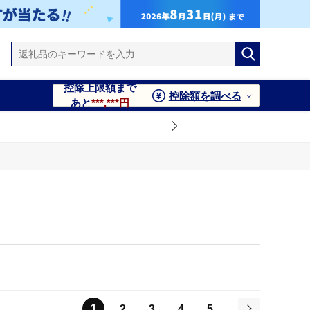
控除上限額まで
控除額を調べる
あと
***,***円
1
2
3
4
5