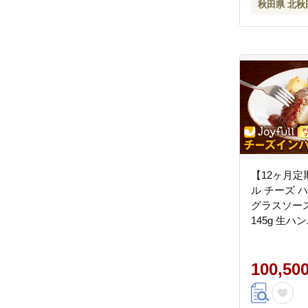
秋田県 北秋
【12ヶ月
ル チーズ 
グラスソース
145g 生ハ
付き 牛肉 
だけ ハンバ
ず 冷凍 送
100,50
みの翌月出荷予
3023---