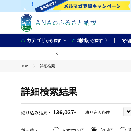
カテゴリ
地域
から探す
から探す
寄付
TOP
詳細検索
詳細検索結果
136,037
¥
絞り込み条件：
絞り込み結果：
件
並べ替え：
おすすめ順
安い順