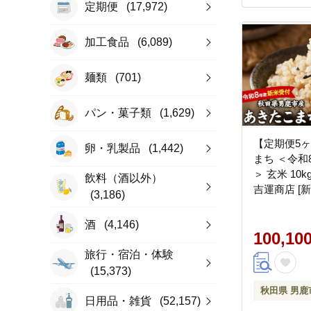
定期便
(17,972)
加工食品
(6,089)
麺類
(701)
パン・菓子類
(1,629)
【定期便5ヶ
卵・乳製品
(1,442)
まち ＜令和
＞ 玄米 10k
飲料（酒以外）
吉運商店 [
(3,186)
こめ コメ 
ち 秋田県 男
酒
(4,146)
100,10
旅行・宿泊・体験
(15,373)
秋田県 男鹿
日用品・雑貨
(52,157)