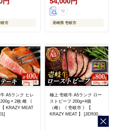
00円
54,000円
壱岐市
長崎県 壱岐市
牛 A5ランク ヒレ
極上 壱岐牛 A5ランク ロー
00g × 2枚 雌 《
ストビーフ 200g×4個
 KRAZY MEAT
（雌）《 壱岐市 》【
01]
KRAZY MEAT 】 [JER008]
6万 のし ギフト 60000
60000円 6万円