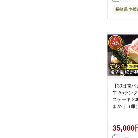
長崎県 壱岐
【30日間バ
牛 A5ラン
ステーキ 20
まかせ（雌）
【 KRAZY 
[JER053]
他・加工品
35,000