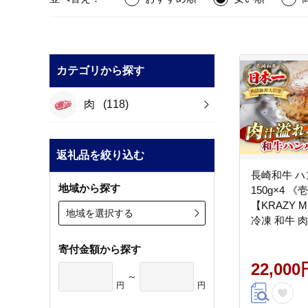
カテゴリから探す
肉
(118)
返礼品を絞り込む
長崎和牛 
地域から探す
150g×4 
【KRAZY M
地域を選択する
冷凍 和牛 肉
ンバーグ 贈答品
寄付金額から探す
22,000
～
円
円