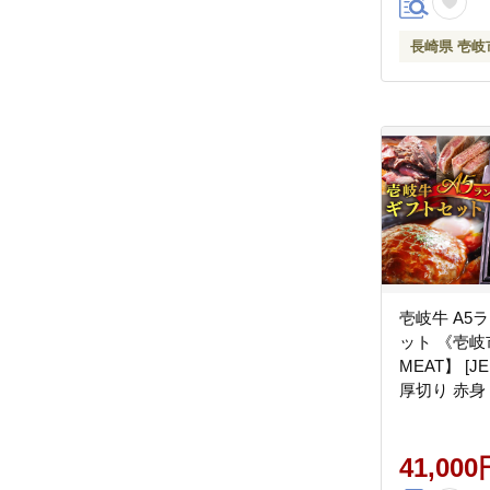
長崎県 壱岐
壱岐牛 A5
ット 《壱岐
MEAT】 [J
厚切り 赤身
黒毛和牛 贅
41,000