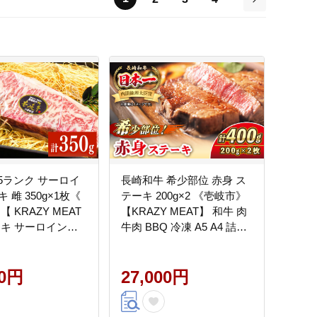
次
5ランク サーロイ
長崎和牛 希少部位 赤身 ス
 雌 350g×1枚《
テーキ 200g×2 《壱岐市》
 KRAZY MEAT
【KRAZY MEAT】 和牛 肉
ーキ サーロイン
牛肉 BBQ 冷凍 A5 A4 詰め
肉 [JER055]
合わせ 贈り物 [JER094]
00円
27,000円