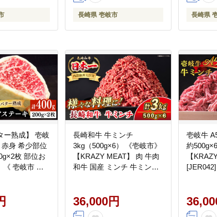
市
長崎県 壱岐市
長崎県 
ター熟成】 壱岐
長崎和牛 牛ミンチ
壱岐牛 A
ク 赤身 希少部位
3kg（500g×6） 《壱岐市》
約500g
0g×2枚 部位お
【KRAZY MEAT】 肉 牛肉
【KRAZY
《 壱岐市 》
和牛 国産 ミンチ 牛ミンチ
[JER04
MEAT 】
ひき肉 挽肉 挽き肉 小分け
3kg 挽
 のし ギフト その
ハンバーグ ミートソース
身 3600
円
ボロネーゼ そぼろ 料理 調
36,000円
加工品
36,0
理 ギフト 贈り物 [JER174]