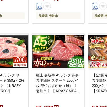
市
長崎県 壱岐市
長崎県 
 A5ランク サー
極上 壱岐牛 A5ランク 赤身
【全2回
 350g × 2枚
希少部位 ステーキ 200g×4
希少部位
 》【 KRAZY
枚 部位おまかせ（雌）《
200g×
ER002]
壱岐市 》【 KRAZY MEAT
【KRAZY
】 [JER004] 51000 51000円
牛肉 BBQ
その他・加工品
[JER108]