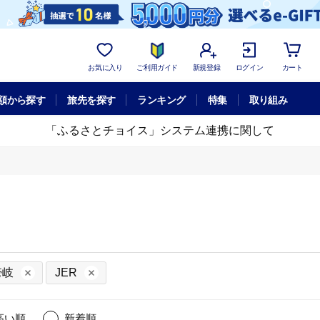
お気に入り
ご利用ガイド
新規登録
ログイン
カート
額から探す
旅先を探す
ランキング
特集
取り組み
「ふるさとチョイス」システム連携に関して
壱岐
JER
高い順
新着順