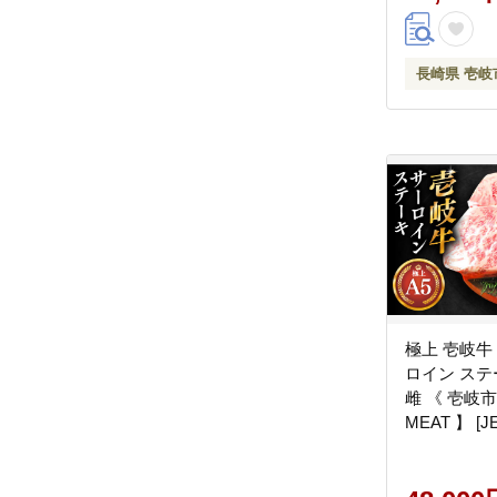
長崎県 壱岐
極上 壱岐牛
ロイン ステーキ
雌 《 壱岐市
MEAT 】 [J