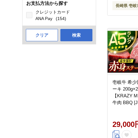
お支払方法から探す
長崎県 壱岐
クレジットカード
ANA Pay
(154)
クリア
検索
壱岐牛 希少
ーキ 200g×
【KRAZY 
牛肉 BBQ [J
29000円 のし ギフト その
他・加工品
29,000