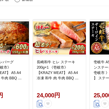
ハンバーグ
長崎和牛 ヒレ ステーキ
壱岐牛 A
《壱岐市》
200g×1 《壱岐市》
ンステーキ
EAT】 A5 A4
【KRAZY MEAT】 A5 A4
壱岐市 》【
 牛肉 BBQ ハ
冷凍 和牛 肉 牛肉 BBQ 詰
】 ステ
 [JER164]
め合わせ 贈り物 [JER098]
BBQ 和牛 
円
24,000円
25,0