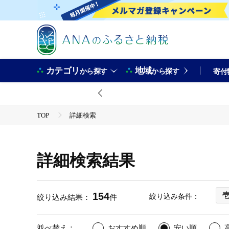
カテゴリ
地域
から探す
から探す
寄付
TOP
詳細検索
詳細検索結果
154
絞り込み条件：
絞り込み結果：
件
並べ替え：
おすすめ順
安い順