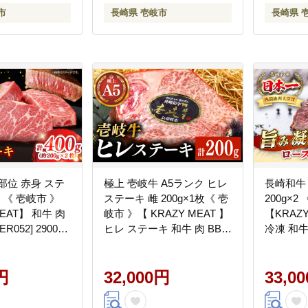
市
長崎県 壱岐市
長崎県 
部位 赤身 ステ
極上 壱岐牛 A5ランク ヒレ
長崎和牛
2 《 壱岐市 》
ステーキ 雌 200g×1枚《 壱
200g×
MEAT】 和牛 肉
岐市 》【 KRAZY MEAT 】
【KRAZY
ER052] 29000
ヒレ ステーキ 和牛 肉 BBQ
冷凍 和牛
[JER057]
[JER104]
円
32,000円
33,0