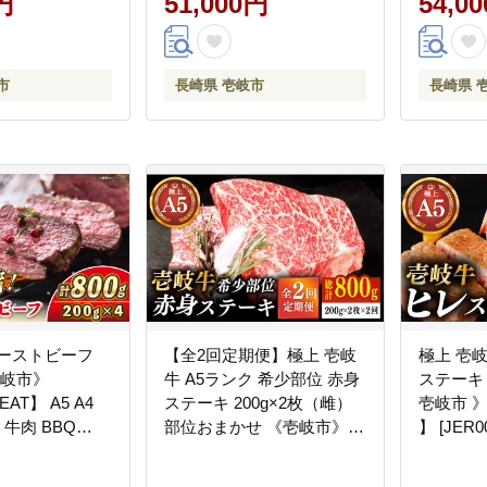
円
51,000円
54,0
市
長崎県 壱岐市
長崎県 
ローストビーフ
【全2回定期便】極上 壱岐
極上 壱岐
《壱岐市》
牛 A5ランク 希少部位 赤身
ステーキ 2
EAT】 A5 A4
ステーキ 200g×2枚（雌）
壱岐市 》【
 牛肉 BBQ
部位おまかせ 《壱岐市》
】 [JER0
【KRAZY MEAT】 ステー
キ 赤身 希少部位 牛肉 肉 焼