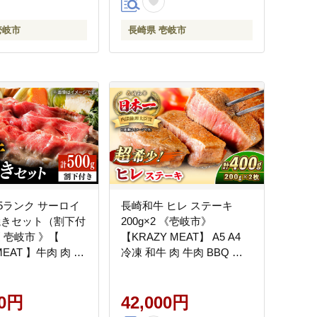
壱岐市
長崎県 壱岐市
5ランク サーロイ
長崎和牛 ヒレ ステーキ
焼きセット（割下付
200g×2 《壱岐市》
 壱岐市 》【
【KRAZY MEAT】 A5 A4
MEAT 】牛肉 肉 す
冷凍 和牛 肉 牛肉 BBQ 詰
 [JER076] のし ギ
め合わせ 贈り物 [JER099]
00円
42,000円