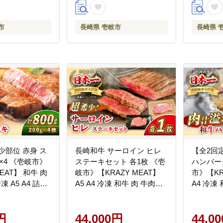
市
長崎県 壱岐市
長崎県 
少部位 赤身 ス
長崎和牛 サーロイン ヒレ
【全2回
g×4 《壱岐市》
ステーキセット 各1枚 《壱
ハンバーグ
MEAT】 和牛 肉
岐市》【KRAZY MEAT】
市》【KRA
凍 A5 A4 詰め
A5 A4 冷凍 和牛 肉 牛肉
A4 冷凍 
合わせ 贈り物 [JER095]
BBQ 詰め合わせ 贈り物
ハンバー
[JER100]
[JER166]
円
44,000円
44,0