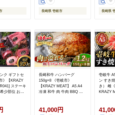
市
長崎県 壱岐市
長崎県 
ランク ギフトセ
長崎和牛 ハンバーグ
壱岐牛 A
市》【KRAZY
150g×8 《壱岐市》
ン すき
ER041] ステーキ
【KRAZY MEAT】 A5 A4
き） 雌《
 希少部位 お肉
冷凍 和牛 肉 牛肉 BBQ ハ
KRAZY 
沢 のし ギフト
ンバーグ 贈答品 [JER165]
き焼き A5
フト
円
41,000円
41,0