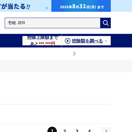
控除上限額まで
控除額を調べる
あと
***,***円
1
2
3
4