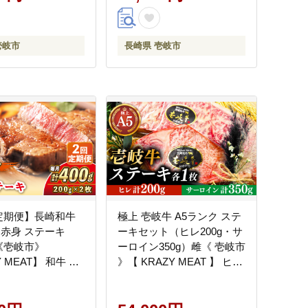
壱岐市
長崎県 壱岐市
定期便】長崎和牛
極上 壱岐牛 A5ランク ステ
 赤身 ステーキ
ーキセット（ヒレ200g・サ
2 《壱岐市》
ーロイン350g）雌《 壱岐市
 MEAT】 和牛 肉
》【 KRAZY MEAT 】 ヒレ
 冷凍 A5 A4
サーロイン ステーキ セッ
ト A5 BBQ [JER056]