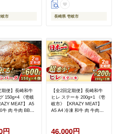
壱岐市
長崎県 壱岐市
定期便】長崎和牛
【全2回定期便】長崎和牛
 150g×4 《壱岐
ヒレ ステーキ 200g×1 《壱
ZY MEAT】 A5
岐市》【KRAZY MEAT】
和牛 肉 牛肉 BBQ
A5 A4 冷凍 和牛 肉 牛肉
グ 贈答品
BBQ [JER124]
00円
46,000円