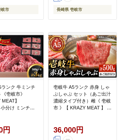
壱岐市
長崎県 壱岐市
5ランク 牛ミンチ
壱岐牛 A5ランク 赤身 しゃ
×6 《壱岐市》
ぶしゃぶ セット（あご出汁
 MEAT】
濃縮タイプ付き）雌《 壱岐
2] 小分け ミンチ
市 》【 KRAZY MEAT 】 肉
き肉 ひき肉 牛肉 赤
牛肉 A5 和牛 肉 鍋
0 36000円 その他・
[JER077] のし ギフト
00円
36,000円