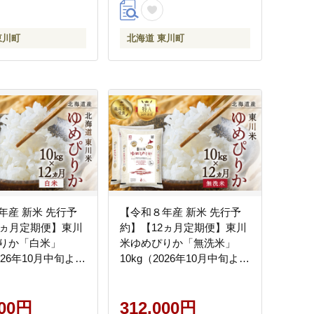
東川町
北海道 東川町
年産 新米 先行予
【令和８年産 新米 先行予
2ヵ月定期便】東川
約】【12ヵ月定期便】東川
りか「白米」
米ゆめぴりか「無洗米」
2026年10月中旬より
10kg（2026年10月中旬より
）
発送予定）
000円
312,000円