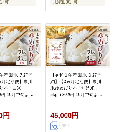
東川町
北海道 東川町
年産 新米 先行予
【令和８年産 新米 先行予
ヵ月定期便】東川
約】【3ヵ月定期便】東川
りか「白米」
米ゆめぴりか「無洗米」
026年10月中旬より
5kg（2026年10月中旬より
）
発送予定）
00円
45,000円