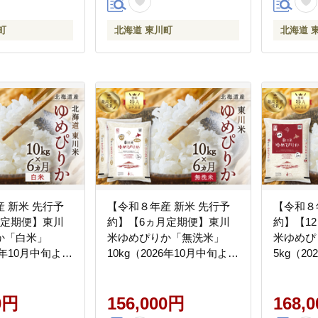
町
北海道 東川町
北海道 
 新米 先行予
【令和８年産 新米 先行予
【令和８
月定期便】東川
約】【6ヵ月定期便】東川
約】【1
か「白米」
米ゆめぴりか「無洗米」
米ゆめぴ
26年10月中旬より
10kg（2026年10月中旬より
5kg（2
発送予定）
発送予定
0円
156,000円
168,