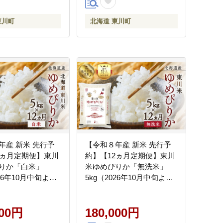
東川町
北海道 東川町
年産 新米 先行予
【令和８年産 新米 先行予
2ヵ月定期便】東川
約】【12ヵ月定期便】東川
りか「白米」
米ゆめぴりか「無洗米」
026年10月中旬より
5kg（2026年10月中旬より
）
発送予定）
000円
180,000円