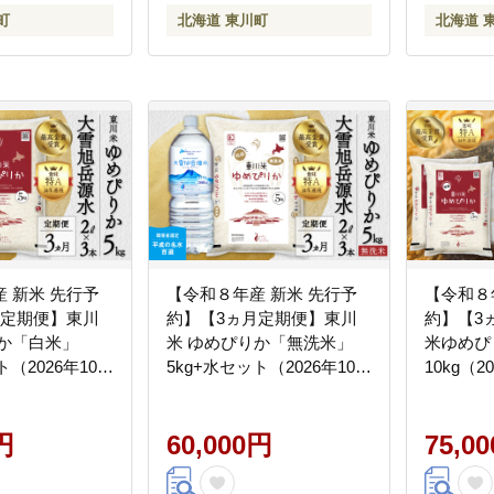
町
北海道 東川町
北海道 
 新米 先行予
【令和８年産 新米 先行予
【令和８
月定期便】東川
約】【3ヵ月定期便】東川
約】【3
りか「白米」
米 ゆめぴりか「無洗米」
米ゆめぴ
ト（2026年10月
5kg+水セット（2026年10月
10kg（
送予定）
中旬より発送予定）
発送予定
円
60,000円
75,0