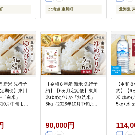
町
北海道 東川町
北海道 
 新米 先行予
【令和８年産 新米 先行予
【令和８
月定期便】東川
約】【6ヵ月定期便】東川
約】【6
か「白米」
米ゆめぴりか「無洗米」
米 ゆめ
6年10月中旬より
5kg（2026年10月中旬より
5kg+水
発送予定）
中旬より
円
90,000円
114,