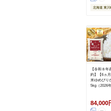
北海道 東川
【令和８年産
約】【6ヵ
米ゆめぴり
5kg（202
発送予定）
84,000