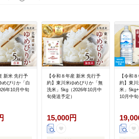
 新米 先行予
【令和８年産 新米 先行予
【令和８
ゆめぴりか「白
約】東川米ゆめぴりか「無
約】東川
026年10月中旬
洗米」5kg（2026年10月中
米」5kg
旬発送予定）
10月中
円
15,000円
19,0