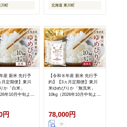
東川町
北海道 東川町
年産 新米 先行予
【令和８年産 新米 先行予
ヵ月定期便】東川
約】【3ヵ月定期便】東川
りか「白米」
米ゆめぴりか「無洗米」
2026年10月中旬より
10kg（2026年10月中旬より
）
発送予定）
00円
78,000円