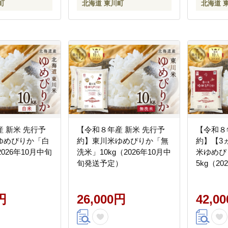
町
北海道 東川町
北海道 
 新米 先行予
【令和８年産 新米 先行予
【令和８
ゆめぴりか「白
約】東川米ゆめぴりか「無
約】【3
2026年10月中旬
洗米」10kg（2026年10月中
米ゆめぴ
旬発送予定）
5kg（2
発送予定
円
26,000円
42,0