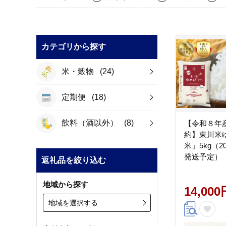
カテゴリから探す
米・穀物
(24)
定期便
(18)
飲料（酒以外）
(8)
【令和８年産
約】東川米
米」5kg（2
発送予定）
返礼品を絞り込む
地域から探す
14,000
地域を選択する