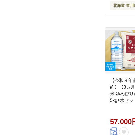
北海道 東川
【令和８年産
約】【3ヵ
米 ゆめぴ
5kg+水セッ
中旬より発
57,000