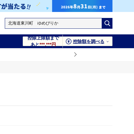
控除上限額まで
控除額を調べる
あと
***,***円