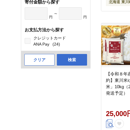
寄付金額から探す
北海道 東川
～
円
円
お支払方法から探す
クレジットカード
ANA Pay
(24)
クリア
検索
【令和８年産
約】東川米
米」10kg（
発送予定）
25,000