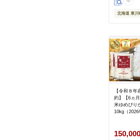
北海道 東川
【令和８年産
約】【6ヵ
米ゆめぴり
10kg（20
発送予定）
150,00