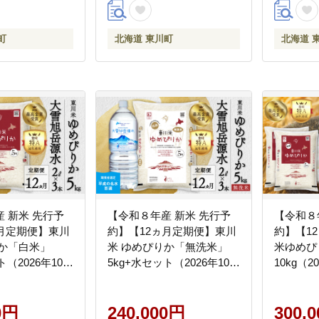
町
北海道 東川町
北海道 
 新米 先行予
【令和８年産 新米 先行予
【令和８
ヵ月定期便】東川
約】【12ヵ月定期便】東川
約】【1
りか「白米」
米 ゆめぴりか「無洗米」
米ゆめぴ
ト（2026年10月
5kg+水セット（2026年10月
10kg（
送予定）
中旬より発送予定）
発送予定
0円
240,000円
300,