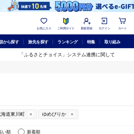
お気に入り
ご利用ガイド
新規登録
ログイン
カート
額から探す
旅先を探す
ランキング
特集
取り組み
「ふるさとチョイス」システム連携に関して
北海道東川町
ゆめぴりか
高い順
新着順