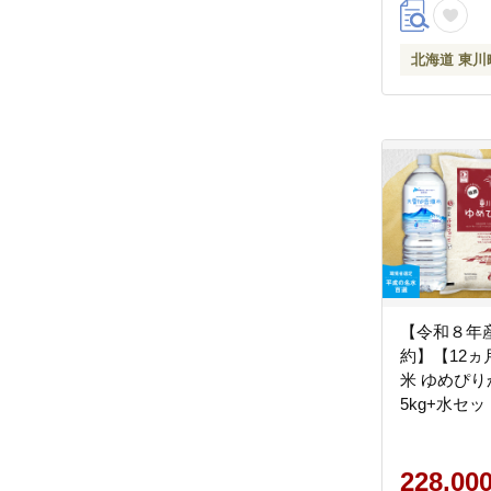
北海道 東川
【令和８年産
約】【12
米 ゆめぴ
5kg+水セッ
中旬より発
228,00