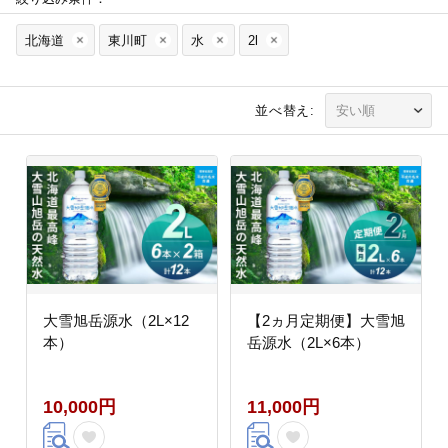
北海道
東川町
水
2l
並べ替え:
大雪旭岳源水（2L×12
【2ヵ月定期便】大雪旭
本）
岳源水（2L×6本）
10,000円
11,000円