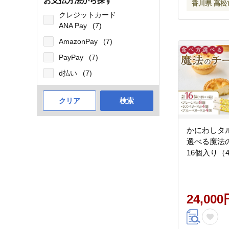
お支払方法から探す
香川県 高松
クレジットカード
ANA Pay
(7)
AmazonPay
(7)
PayPay
(7)
d払い
(7)
クリア
検索
かにわしタ
選べる魔法
16個入り（
24,000