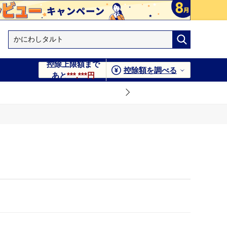
控除上限額まで
控除額を調べる
あと
***,***円