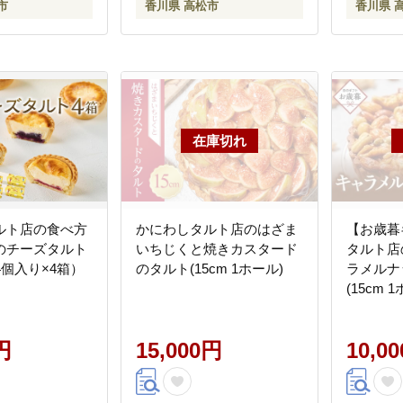
市
香川県 高松市
香川県 
ルト店の食べ方
かにわしタルト店のはざま
【お歳暮
のチーズタルト
いちじくと焼きカスタード
タルト店
4個入り×4箱）
のタルト(15cm 1ホール)
ラメルナ
(15cm 
円
15,000円
10,0