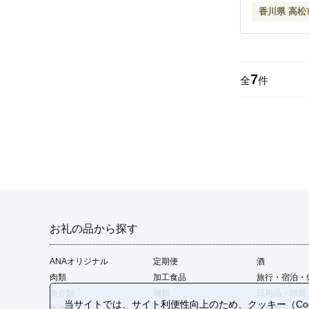
香川県 高松
7
全
件
お礼の品から探す
ANAオリジナル
定期便
酒
肉類
加工食品
旅行・宿泊・
魚介類
麺類
日用品・雑貨
当サイトでは、サイト利便性向上のため、クッキー（Coo