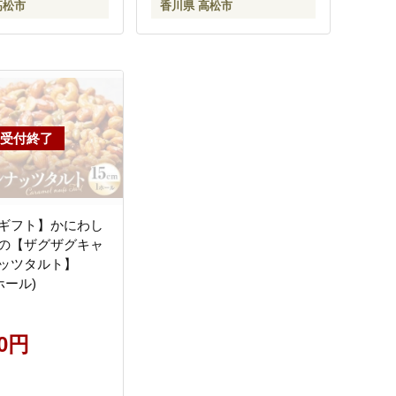
高松市
香川県 高松市
ギフト】かにわし
の【ザグザグキャ
ッツタルト】
1ホール)
00円