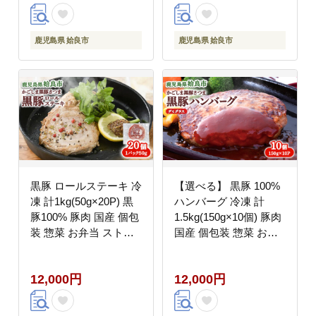
鹿児島県 姶良市
鹿児島県 姶良市
黒豚 ロールステーキ 冷
【選べる】 黒豚 100%
凍 計1kg(50g×20P) 黒
ハンバーグ 冷凍 計
豚100% 豚肉 国産 個包
1.5kg(150g×10個) 豚肉
装 惣菜 お弁当 ストッ
国産 個包装 惣菜 お弁
ク 人気 AKR Food
当 ストック 人気 AKR
Company (a564)
Food Company (a563)
12,000円
12,000円