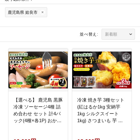
鹿児島県 姶良市
並べ替え:
【選べる】 鹿児島 黒豚
冷凍 焼き芋 3種セット
冷凍 ソーセージ4種 詰
(紅はるか1kg 安納芋
め合わせ セット 計4パ
1kg シルクスイート
ック(4種×各1P) おかず
1kg) さつまいも 芋 冷
惣菜 晩酌 ストック お
やし焼き芋 食べ比べ ス
つまみ 短鼻豚 (a010)
トック 腸活 おやつ 間