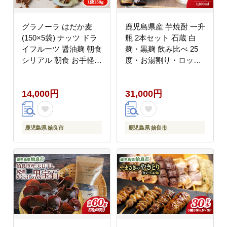
グラノーラ はだか麦
鹿児島県産 芋焼酎 一升
(150×5袋) ナッツ ドラ
瓶 2本セット 石蔵 白
イフルーツ 醤油麹 朝食
麹・黒麹 飲み比べ 25
シリアル 朝食 お手軽
度・お湯割り・ロッ
(a818)
ク・炭酸割り・晩酌・
家飲み（a477）
14,000円
31,000円
鹿児島県 姶良市
鹿児島県 姶良市