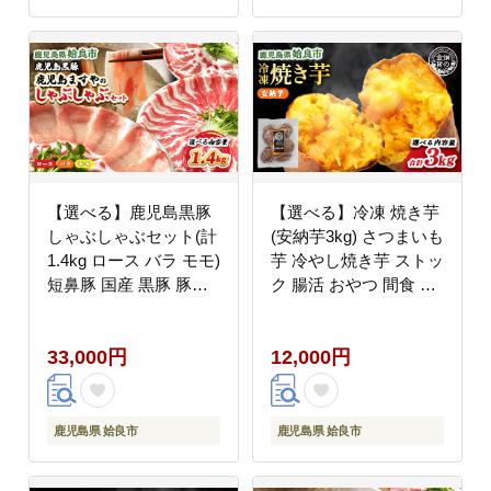
【選べる】鹿児島黒豚
【選べる】冷凍 焼き芋
しゃぶしゃぶセット(計
(安納芋3kg) さつまいも
1.4kg ロース バラ モモ)
芋 冷やし焼き芋 ストッ
短鼻豚 国産 黒豚 豚肉
ク 腸活 おやつ 間食 人
鹿児島 ブランド豚 贈答
気 国産 自然食品
用 ギフト 鍋 グルメ お
(a0001-A3)
33,000円
12,000円
取り寄せ 特産品 (a054)
鹿児島県 姶良市
鹿児島県 姶良市