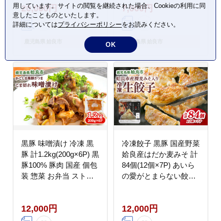
用しています。サイトの閲覧を継続された場合、Cookieの利用に同
20,000円
7,000円
意したことものといたします。
詳細については
プライバシーポリシー
をお読みください。
鹿児島県 姶良市
鹿児島県 姶良市
OK
黒豚 味噌漬け 冷凍 黒
冷凍餃子 黒豚 国産野菜
豚 計1.2kg(200g×6P) 黒
姶良産はだか麦みそ 計
豚100% 豚肉 国産 個包
84個(12個×7P) あいら
装 惣菜 お弁当 ストッ
の愛がとまらない餃子
ク 人気 AKR Food
味噌だれ付き ジューシ
Company (a828)
ー ストック 餃子パーテ
12,000円
12,000円
ィー (a836)