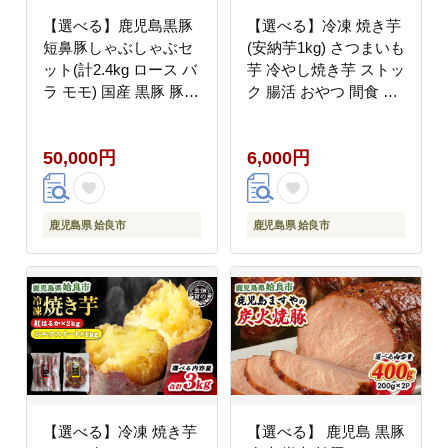
【選べる】鹿児島黒豚
【選べる】冷凍 焼き芋
短鼻豚しゃぶしゃぶセ
(安納芋1kg) さつまいも
ット(計2.4kg ロース バ
芋 冷やし焼き芋 ストッ
ラ モモ) 国産 黒豚 豚肉
ク 腸活 おやつ 間食 人
鹿児島 ブランド豚 贈答
気 国産 自然食品
用 ギフト 鍋 グルメ お
(a0001-A1)
50,000円
6,000円
取り寄せ 特産品 (a065)
鹿児島県 姶良市
鹿児島県 姶良市
【選べる】冷凍 焼き芋
【選べる】 鹿児島 黒豚