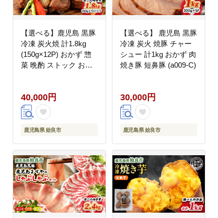
【選べる】鹿児島 黒豚
【選べる】 鹿児島 黒豚
冷凍 炭火焼 計1.8kg
冷凍 炭火 焼豚 チャー
(150g×12P) おかず 惣
シュー 計1kg おかず 肉
菜 晩酌 ストック おつ
焼き豚 短鼻豚 (a009-C)
まみ 短鼻豚 (a104-C)
40,000円
30,000円
鹿児島県 姶良市
鹿児島県 姶良市