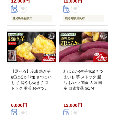
12,000円
12,000円
食 人気 国産 自然食品
(a0001-3S3）
鹿児島県 姶良市
鹿児島県 姶良市
【選べる】冷凍 焼き芋
紅はるか(生芋4kg)さつ
(紅はるか1kg) さつまい
まいも 芋 ストック 腸
も 芋 冷やし焼き芋 ス
活 おやつ 間食 人気 国
トック 腸活 おやつ 間
産 自然食品 (a174)
食 人気 国産 自然食品
(a0001-B1)
6,000円
12,000円