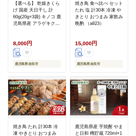
【選べる】 乾燥きくら
焼き鳥 食べ比べ セット
げ 国産 天日干し 計
たれ 塩 計30本 冷凍 や
60g(20g×3袋) キノコ 鹿
きとり おつまみ 家飲み
児島県産 アラゲキクラ
晩酌 （a823）
ゲ 乾物 キクラゲ 茸 ぷ
りっと食感 (a745)
8,000円
15,000円
鹿児島県 姶良市
鹿児島県 姶良市
焼き鳥 たれ 計30本 冷
鹿児島県産 芋焼酎 やま
凍 やきとり おつまみ
と日和 樽貯蔵 720ml×1