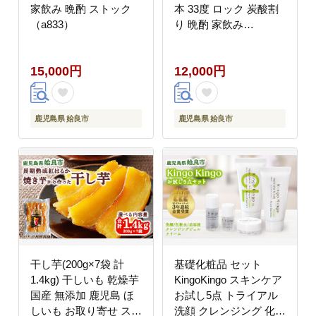
家飲み 晩酌 ストック
本 33度 ロック 炭酸割
（a833）
り 晩酌 家飲み
（a875）
15,000円
12,000円
鹿児島県 姶良市
鹿児島県 姶良市
干し芋(200g×7袋 計
基礎化粧品 セット
1.4kg) 干しいも 乾燥芋
KingoKingo スキンケア
国産 無添加 鹿児島 ほ
お試し5点 トライアル
しいも お取り寄せ スイ
洗顔 クレンジング 化粧