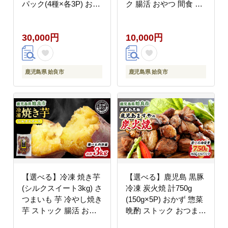
パック(4種×各3P) おか
ク 腸活 おやつ 間食 人
ず 惣菜 晩酌 ストック
気 国産 自然食品
おつまみ 短鼻豚 (a010-
(a0001-A2)
30,000円
10,000円
A)
鹿児島県 姶良市
鹿児島県 姶良市
【選べる】冷凍 焼き芋
【選べる】鹿児島 黒豚
(シルクスイート3kg) さ
冷凍 炭火焼 計750g
つまいも 芋 冷やし焼き
(150g×5P) おかず 惣菜
芋 ストック 腸活 おや
晩酌 ストック おつまみ
つ 間食 人気 国産 自然
短鼻豚 (a104-B)