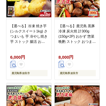
【選べる】冷凍 焼き芋
【選べる】鹿児島 黒豚
(シルクスイート1kg) さ
冷凍 炭火焼 計300g
つまいも 芋 冷やし焼き
(150g×2P) おかず 惣菜
芋 ストック 腸活 おや
晩酌 ストック おつまみ
つ 間食 人気 国産 自然
短鼻豚 (a104-A)
食品 (a0001-S1)
6,000円
8,000円
鹿児島県 姶良市
鹿児島県 姶良市