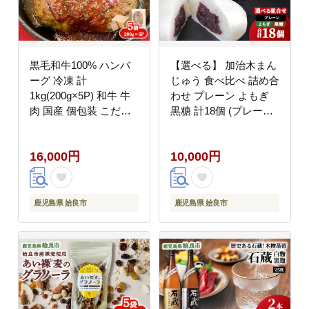
黒毛和牛100% ハンバ
【選べる】 加治木まん
ーグ 冷凍 計
じゅう 食べ比べ 詰め合
1kg(200g×5P) 和牛 牛
わせ プレーン よもぎ
肉 国産 個包装 こだわ
黒糖 計18個 (プレーン8
り 惣菜 人気 AKR Food
個・よもぎ5個・黒糖5
Company (a750)
個) 酒まんじゅう 冷凍
16,000円
10,000円
和菓子 つぶあん ギフト
手土産 (a959-B)
鹿児島県 姶良市
鹿児島県 姶良市