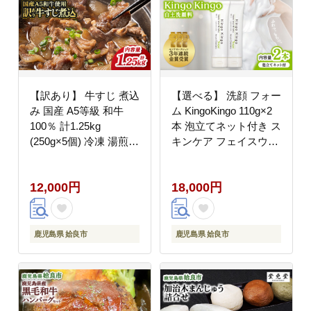
【訳あり】 牛すじ 煮込
【選べる】 洗顔 フォー
み 国産 A5等級 和牛
ム KingoKingo 110g×2
100％ 計1.25kg
本 泡立てネット付き ス
(250g×5個) 冷凍 湯煎
キンケア フェイスウォ
おかず 家飲み 小分け
ッシュ 保湿 てんげん
（a822）
(a742-B)
12,000円
18,000円
鹿児島県 姶良市
鹿児島県 姶良市