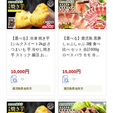
【選べる】冷凍 焼き芋
【選べる】鹿児島 黒豚
(シルクスイート2kg) さ
しゃぶしゃぶ 3種 食べ
つまいも 芋 冷やし焼き
比べ セット 合計600g
芋 ストック 腸活 おや
ロース バラ モモ 冷凍
つ 間食 人気 国産 自然
家族用 鍋 パーティー
食品 (a0001-S2)
短鼻豚 (a005)
10,000円
15,000円
鹿児島県 姶良市
鹿児島県 姶良市