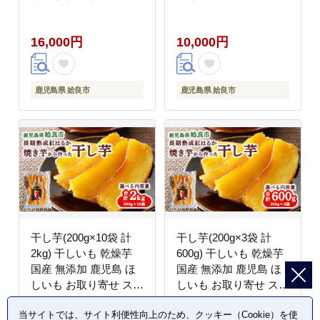
ーツ お菓子 和菓子
水 美容液 クリーム て
(a517-C)
んげん (a1042)
16,000円
10,000円
鹿児島県 姶良市
鹿児島県 姶良市
干し芋(200g×10袋 計
干し芋(200g×3袋 計
2kg) 干しいも 乾燥芋
600g) 干しいも 乾燥芋
国産 無添加 鹿児島 ほ
国産 無添加 鹿児島 ほ
しいも お取り寄せ スイ
しいも お取り寄せ スイ
ーツ お菓子 和菓子
ーツ お菓子 和菓子
当サイトでは、サイト利便性向上のため、クッキー（Cookie）を使
(a517-D)
(a517-G)