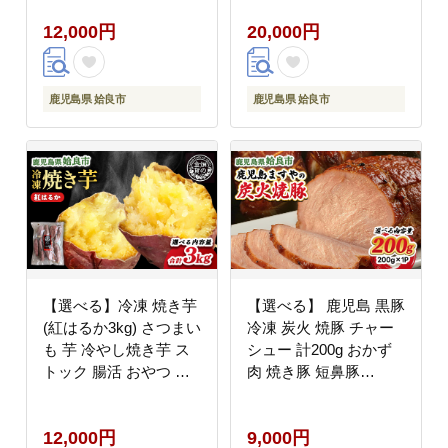
食品 (a0001-S3)
12,000円
20,000円
鹿児島県 姶良市
鹿児島県 姶良市
【選べる】冷凍 焼き芋
【選べる】 鹿児島 黒豚
(紅はるか3kg) さつまい
冷凍 炭火 焼豚 チャー
も 芋 冷やし焼き芋 ス
シュー 計200g おかず
トック 腸活 おやつ 間
肉 焼き豚 短鼻豚
食 人気 国産 自然食品
(a009-A)
(a0001-B3)
12,000円
9,000円