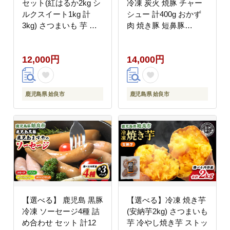
セット(紅はるか2kg シ
冷凍 炭火 焼豚 チャー
ルクスイート1kg 計
シュー 計400g おかず
3kg) さつまいも 芋 冷
肉 焼き豚 短鼻豚
やし焼き芋 食べ比べ ス
(a009-B)
トック 腸活 おやつ 間
12,000円
14,000円
食 人気 国産 自然食品
(a0001-BS3)
鹿児島県 姶良市
鹿児島県 姶良市
【選べる】 鹿児島 黒豚
【選べる】冷凍 焼き芋
冷凍 ソーセージ4種 詰
(安納芋2kg) さつまいも
め合わせ セット 計12
芋 冷やし焼き芋 ストッ