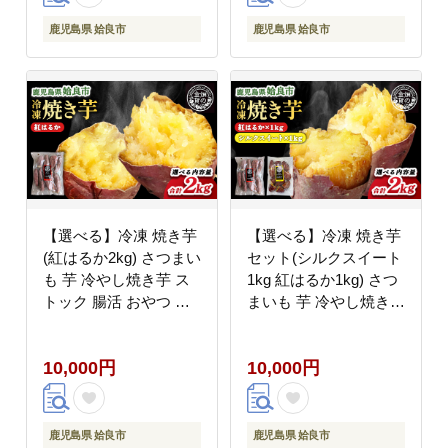
鹿児島県 姶良市
鹿児島県 姶良市
【選べる】冷凍 焼き芋
【選べる】冷凍 焼き芋
(紅はるか2kg) さつまい
セット(シルクスイート
も 芋 冷やし焼き芋 ス
1kg 紅はるか1kg) さつ
トック 腸活 おやつ 間
まいも 芋 冷やし焼き芋
食 人気 国産 自然食品
食べ比べ ストック 腸活
(a0001-B2)
おやつ 間食 人気 国産
10,000円
10,000円
自然食品 (a0001-BS2)
鹿児島県 姶良市
鹿児島県 姶良市