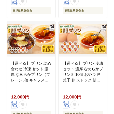
鹿児島県 姶良市
鹿児島県 姶良市
【選べる】 プリン 詰め
【選べる】 プリン 冷凍
合わせ 冷凍 セット 濃
セット 濃厚 なめらかプ
厚 なめらかプリン（プ
リン 計10個 おやつ 洋
レーン5個 キャラメリ
菓子 卵 ストック 甘味
ーゼ5個） 計10個 おや
(a529-Ｐ)
つ 洋菓子 卵 ストック
12,000円
12,000円
甘味 (a529-PC)