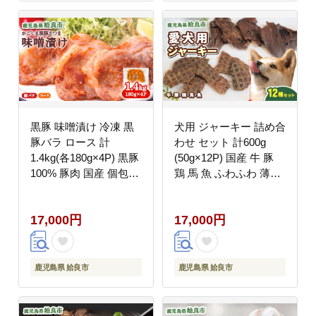
黒豚 味噌漬け 冷凍 黒
犬用 ジャーキー 詰め合
豚バラ ロース 計
わせ セット 計600g
1.4kg(各180g×4P) 黒豚
(50g×12P) 国産 牛 豚
100% 豚肉 国産 個包装
鶏 馬 魚 ふわふわ 薄切
惣菜 お弁当 ストック
り 多素材 バリエーショ
人気 AKR Food
ン パピー シニア犬 小
17,000円
17,000円
Company (a681)
型犬 中型犬 ご褒美 お
やつ トレーニング
(a883)
鹿児島県 姶良市
鹿児島県 姶良市