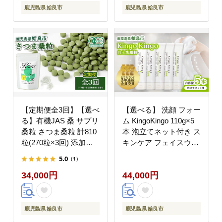
鹿児島県 姶良市
鹿児島県 姶良市
【定期便全3回】【選べ
【選べる】 洗顔 フォー
る】有機JAS 桑 サプリ
ム KingoKingo 110g×5
桑粒 さつま桑粒 計810
本 泡立てネット付き ス
粒(270粒×3回) 添加物
キンケア フェイスウォ
不使用 保存料不使用 ミ
ッシュ 保湿 白土 てん
5.0
（1）
ネラル 有機桑葉粉 鹿児
げん (a742-C)
34,000円
44,000円
島県産 粒タイプ 健康習
慣 (a1018)
鹿児島県 姶良市
鹿児島県 姶良市