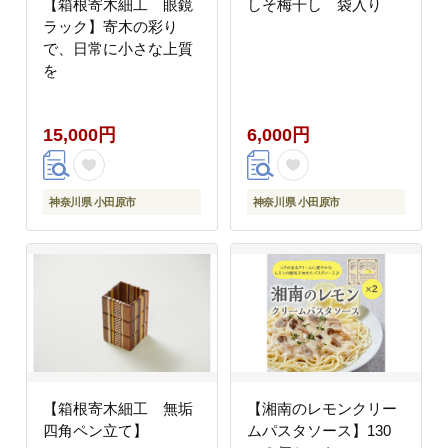
【箱根寄木細工 眼鏡
しそ梅干し 袋入り
ラック】寄木の彩り
で、日常に小さな上質
を
15,000円
6,000円
神奈川県 小田原市
神奈川県 小田原市
【箱根寄木細工 無垢
【湘南のレモンクリー
四角ペン立て】
ムパスタソース】130