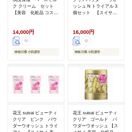
ク クリーム セット
ッシュ N トライアル 3
【美容 化粧品 コスメ
個セット 【スイサイ
人気 メイク 化粧下
美容 化粧品 コスメ 人
地 UV 日焼け止め
気 スキンケア 洗顔 酵
14,000円
16,000円
ミルク クリーム ト
素 酵素洗顔 パウダー
ーンアップ 乾燥 敏感
透明感 ニキビ 角質 角
肌 乾燥肌 紫外線 セラ
栓 毛穴 黒ずみ ザラつ
ミドケア 保湿 潤い
き 除去 皮脂 分解 肌
神奈川県 小田原市
神奈川県 小田原市
うるおい 消炎剤 ノン
保湿 ヒアルロン酸Na
ケミカル 無香料 無着
個包装 トラベル 旅行
色 ノンアルコール シュ
15個×3 神奈川県 小
ガースクワラン 肌荒
田原市】
れ SPF30 医薬部外品
神奈川県 小田原市 】
花王 suisai ビューティ
花王 suisai ビューティ
クリア ピンク パウ
クリア ゴールド パ
ダーウオッシュ トライ
ウダーウオッシュ 【ス