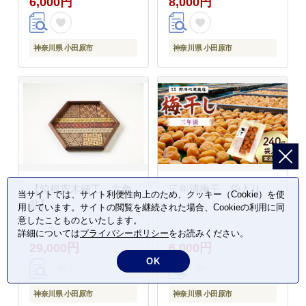
6,000円
8,000円
神奈川県 小田原市
神奈川県 小田原市
【箱根寄木細工 六角
三年漬梅干 袋入り
当サイトでは、サイト利便性向上のため、クッキー（Cookie）を使
盆】
用しています。サイトの閲覧を継続された場合、Cookieの利用に同
意したことものといたします。
詳細については
プライバシーポリシー
をお読みください。
29,000円
6,000円
OK
神奈川県 小田原市
神奈川県 小田原市