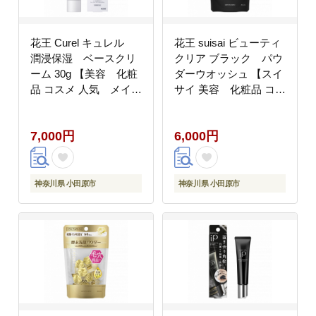
花王 Curel キュレル
花王 suisai ビューティ
潤浸保湿 ベースクリ
クリア ブラック パウ
ーム 30g 【美容 化粧
ダーウオッシュ 【スイ
品 コスメ 人気 メイ
サイ 美容 化粧品 コス
ク 化粧下地 UV 日
メ 人気 スキンケア 洗
焼け止め クリーム
顔 酵素 酵素洗顔 パウ
7,000円
6,000円
トーンアップ 乾燥 敏
ダーニキビ 角質 角栓
感肌 乾燥肌 紫外線 セ
毛穴 黒ずみ ザラつき
ラミドケア 保湿 潤
除去 皮脂 分解 肌 さ
い うるおい しっと
っぱり さらさら テ
神奈川県 小田原市
神奈川県 小田原市
り 消炎剤 ノンケミカ
カリ くすみ 炭 モ
ル 無香料 無着色 ノン
ロッコ溶岩クレイ ヒア
アルコール シュガース
ルロン酸Na 個包装
クワラン 肌荒れ
トラベル 旅行 黒
SPF30 医薬部外品 神
15個 神奈川県 小田原
奈川県 小田原市 】
市】