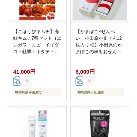
【ごほうびキムチ】海
【かまぼこ×せんべ
鮮キムチ7種セット（エ
い 小田原かません12
ンガワ・エビ・イイダ
枚入り×2】小田原のか
コ・牡蠣・ホタテ・イ
まぼこの味をおせんべ
カ・トリ貝 各種1袋）
いに。噛めば噛むほど
【 キムチ 神奈川県 小
クセになる味わい。【
41,000円
6,000円
田原市 】
和菓子 神奈川県 小田原
市 】
神奈川県 小田原市
神奈川県 小田原市