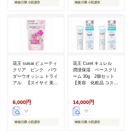
うるおい つるつる
脂 分解 肌 保湿 ヒア
神奈川県 小田原市
神奈川県 小田原市
しっとり ヒアルロン
ルロン酸Na 個包装
酸Na モイスチャー
トラベル 旅行 15個
アボカド油 個包装
神奈川県 小田原市】
トラベル 旅行 金
15個 神奈川県 小田原
市】
花王 suisai ビューティ
花王 Curel キュレル
クリア ピンク パウ
潤浸保湿 ベースクリ
ダーウオッシュ トライ
ーム 30g 2個セット
アル 【スイサイ 美
【美容 化粧品 コスメ
容 化粧品 コスメ 人気
人気 メイク 化粧下
スキンケア 洗顔 酵素
地 UV 日焼け止め
6,000円
14,000円
酵素洗顔 パウダー 角質
クリーム トーンアッ
角栓 毛穴 黒ずみ 除去
プ 乾燥 敏感肌 乾燥肌
皮脂 吸着 肌 保湿 潤
紫外線 セラミドケア
い うるおい しっと
保湿 潤い うるおい
神奈川県 小田原市
神奈川県 小田原市
り ニキビ ヒアルロ
しっとり 消炎剤 ノン