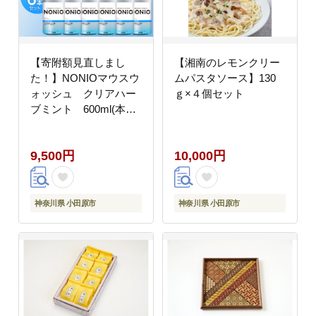
【寄附額見直しまし
【湘南のレモンクリー
た！】NONIOマウスウ
ムパスタソース】130
ォッシュ クリアハー
ｇ×４個セット
ブミント 600ml(本体
×6)
9,500円
10,000円
神奈川県 小田原市
神奈川県 小田原市