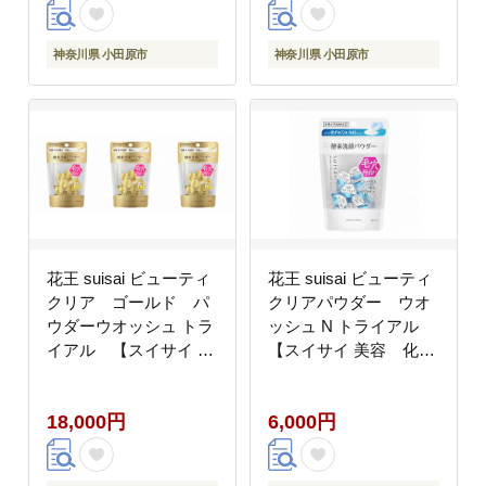
プ 乾燥 敏感肌 乾燥肌
ウダーニキビ 角質 角栓
紫外線 セラミドケア
毛穴 黒ずみ ザラつき
保湿 潤い うるおい
除去 皮脂 分解 肌 さ
神奈川県 小田原市
神奈川県 小田原市
さらさら 消炎剤 ノン
っぱり さらさら テ
ケミカル 無香料 無着
カリ くすみ 炭 モ
色 ノンアルコール シュ
ロッコ溶岩クレイ ヒア
ガースクワラン 肌荒
ルロン酸Na 個包装
れ SPF30 医薬部外品
トラベル 旅行 黒
神奈川県 小田原市 】
15個×3 神奈川県 小田
原市】
花王 suisai ビューティ
花王 suisai ビューティ
クリア ゴールド パ
クリアパウダー ウオ
ウダーウオッシュ トラ
ッシュ N トライアル
イアル 【スイサイ 美
【スイサイ 美容 化粧
容 化粧品 コスメ 人気
品 コスメ 人気 スキン
スキンケア 洗顔 酵素
ケア 洗顔 酵素 酵素洗
18,000円
6,000円
酵素洗顔 パウダー 角栓
顔 パウダー 透明感 ニ
毛穴 黒ずみ 除去 皮脂
キビ 角質 角栓 毛穴 黒
分解 肌 保湿 潤い
ずみ ザラつき 除去 皮