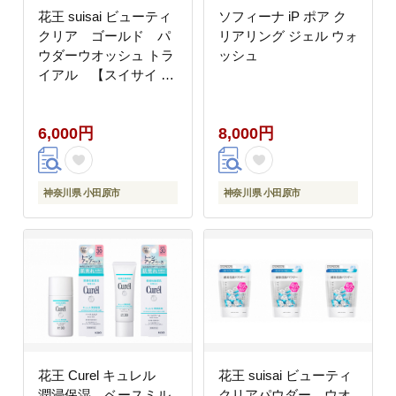
花王 suisai ビューティ
ソフィーナ iP ポア ク
クリア ゴールド パ
リアリング ジェル ウォ
ウダーウオッシュ トラ
ッシュ
イアル 【スイサイ 美
容 化粧品 コスメ 人気
スキンケア 洗顔 酵素
6,000円
8,000円
酵素洗顔 パウダー 角栓
毛穴 黒ずみ 除去 皮脂
分解 肌 保湿 潤い
うるおい つるつる
神奈川県 小田原市
神奈川県 小田原市
しっとり ヒアルロン
酸Na モイスチャー
アボカド油 個包装
トラベル 旅行 金
15個 神奈川県 小田原
市】
花王 Curel キュレル
花王 suisai ビューティ
潤浸保湿 ベースミル
クリアパウダー ウオ