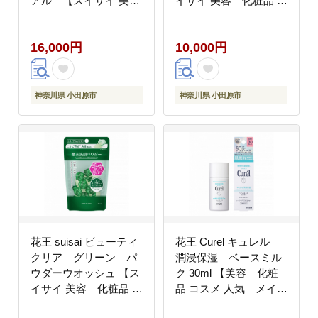
アル 【スイサイ 美
イサイ 美容 化粧品 コ
容 化粧品 コスメ 人気
スメ 人気 スキンケア
スキンケア 洗顔 酵素
洗顔 酵素 酵素洗顔 パ
16,000円
10,000円
酵素洗顔 パウダー 角質
ウダー 角栓 毛穴 黒ず
角栓 毛穴 黒ずみ 除去
み 除去 皮脂 分解 肌
皮脂 吸着 肌 保湿 潤
保湿 潤い うるお
い うるおい しっと
い つるつる しっと
神奈川県 小田原市
神奈川県 小田原市
り ニキビ ヒアルロ
り ヒアルロン酸Na
ン酸Na モイスチャ
モイスチャー アボカ
ー かさつき テカ
ド油 個包装 トラベ
リ 個包装 トラベル
ル 旅行 金 32個 神
旅行 モモ果汁 ピン
奈川県 小田原市】
ク 15個 神奈川県 小
田原市】
花王 suisai ビューティ
花王 Curel キュレル
クリア グリーン パ
潤浸保湿 ベースミル
ウダーウオッシュ 【ス
ク 30ml 【美容 化粧
イサイ 美容 化粧品 コ
品 コスメ 人気 メイ
スメ 人気 スキンケア
ク 化粧下地 UV 日