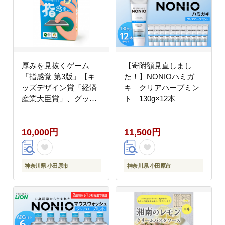
装 トラベル 旅行 緑
15個×3 神奈川県 小田
原市】
厚みを見抜くゲーム
【寄附額見直しまし
「指感覚 第3版」【キ
た！】NONIOハミガ
ッズデザイン賞「経済
キ クリアハーブミン
産業大臣賞」、グッ
ト 130g×12本
ド・トイ受賞】【 カー
ドゲーム ボードゲーム
10,000円
11,500円
ボドゲ 知育 おもちゃ
神奈川県 小田原市 】
神奈川県 小田原市
神奈川県 小田原市