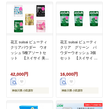
ン酸Na モイスチャ
ケミカル 無香料 無着
ー かさつき テカ
色 ノンアルコール シュ
リ 個包装 トラベル
ガースクワラン 肌荒
旅行 モモ果汁 ピン
れ SPF30 医薬部外品
ク 15個 神奈川県 小
神奈川県 小田原市 】
田原市】
花王 suisai ビューティ
花王 suisai ビューティ
クリアパウダー ウオ
クリア グリーン パ
ッシュ 5種アソートセ
ウダーウオッシュ 3個
ット 【スイサイ 美
セット 【スイサイ 美
容 化粧品 コスメ 人気
容 化粧品 コスメ 人気
スキンケア 洗顔 酵素
スキンケア 洗顔 酵素
42,000円
16,000円
酵素洗顔 パウダー 個包
酵素洗顔 パウダー 角質
装 トラベル 旅行 32
角栓 毛穴 黒ずみ 皮
個×5 神奈川県 小田原
脂 除去 ニキビ さっ
市】
ぱり つるつる
神奈川県 小田原市
神奈川県 小田原市
CICA ヒアルロン酸
Na モイスチャー か
さつき テカリ 個包