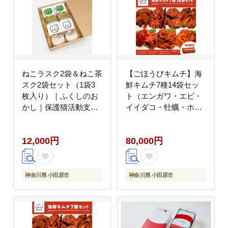
ねこラスク2袋＆ねこ茶
【ごほうびキムチ】海
スク2袋セット（1袋3
鮮キムチ7種14袋セッ
枚入り）｜ふくしのお
ト（エンガワ・エビ・
かし｜保護猫活動支援
イイダコ・牡蠣・ホタ
｜小田原市
テ・イカ・トリ貝 各種
2袋）【 キムチ 神奈川
12,000円
80,000円
県 小田原市 】
神奈川県 小田原市
神奈川県 小田原市