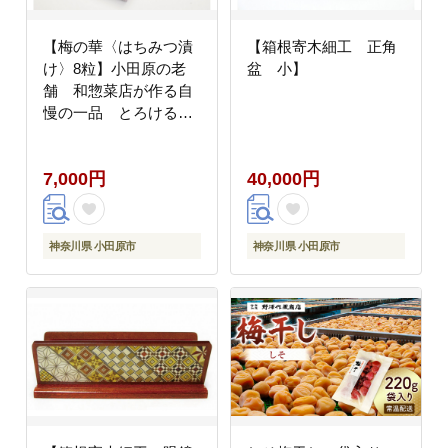
【梅の華〈はちみつ漬
【箱根寄木細工 正角
け〉8粒】小田原の老
盆 小】
舗 和惣菜店が作る自
慢の一品 とろける果
肉とまろやかな甘みの
極上梅干し梅の華＜は
7,000円
40,000円
ちみつ漬け＞
神奈川県 小田原市
神奈川県 小田原市