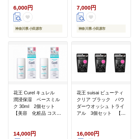
洗顔 酵素 酵素洗顔 パ
焼け止め ミルク ト
6,000円
7,000円
ウダー 角質 角栓 毛穴
ーンアップ 乾燥 敏感
黒ずみ 皮脂 除去 ニキ
肌 乾燥肌 紫外線 セラ
ビ さっぱり つるつ
ミドケア 保湿 潤い
る CICA ヒアルロン
うるおい さらさら 消
神奈川県 小田原市
神奈川県 小田原市
酸Na モイスチャー
炎剤 ノンケミカル 無
かさつき テカリ 個
香料 無着色 ノンアルコ
包装 トラベル 旅行
ール シュガースクワラ
緑 15個 神奈川県 小
ン 肌荒れ SPF30 医
田原市】
薬部外品 神奈川県 小田
原市 】
花王 Curel キュレル
花王 suisai ビューティ
潤浸保湿 ベースミル
クリア ブラック パウ
ク 30ml 2個セット
ダーウオッシュ トライ
【美容 化粧品 コスメ
アル 3個セット 【ス
人気 メイク 化粧下
イサイ 美容 化粧品 コ
地 UV 日焼け止め
スメ 人気 スキンケア
14,000円
16,000円
ミルク トーンアッ
洗顔 酵素 酵素洗顔 パ