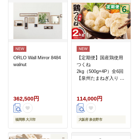
ORLO Wall Mirror 8484
【定期便】国産鶏使用
walnut
つくね
2kg（500g×4P）全6回
【泉州たまねぎ入り 冷
凍 惣菜 おかず 弁当 お
つまみ 鍋具材】 G4558
362,500円
114,000円
福岡県 大川市
大阪府 泉佐野市