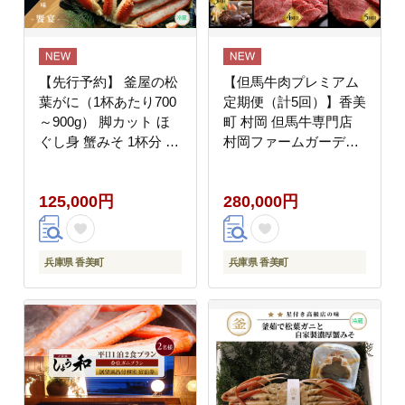
【先行予約】 釜屋の松
【但馬牛肉プレミアム
葉がに（1杯あたり700
定期便（計5回）】香美
～900g） 脚カット ほ
町 村岡 但馬牛専門店
ぐし身 蟹みそ 1杯分 自
村岡ファームガーデン
家製濃厚蟹みそ 1個 冷
02-30
蔵 【令和8年11月以降
125,000円
280,000円
発送予定】 かに カニ
香美町 39-04
兵庫県 香美町
兵庫県 香美町