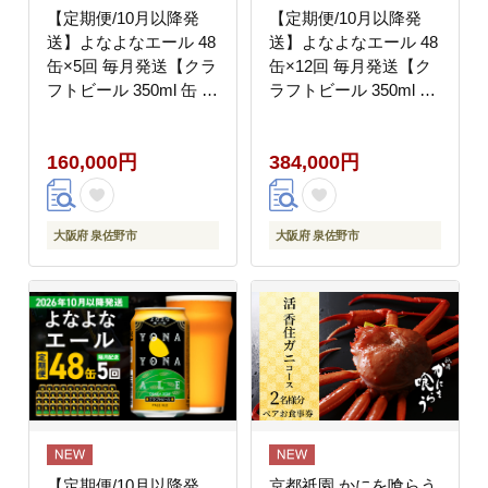
【定期便/10月以降発
【定期便/10月以降発
送】よなよなエール 48
送】よなよなエール 48
缶×5回 毎月発送【クラ
缶×12回 毎月発送【ク
フトビール 350ml 缶 ビ
ラフトビール 350ml 缶
ール お酒 beer びーる
ビール お酒 beer びー
BBQ 宅飲み 家飲み 晩
る BBQ 宅飲み 家飲み
160,000円
384,000円
酌 高評価 家計応援 ヤ
晩酌 高評価 家計応援
ッホーブルーイング】
ヤッホーブルーイン
G4282
グ】 G4284
大阪府 泉佐野市
大阪府 泉佐野市
【定期便/10月以降発
京都祇園 かにを喰らう