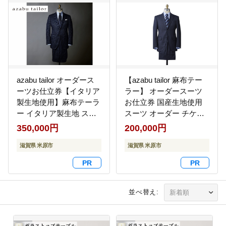
azabu tailor オーダース
【azabu tailor 麻布テー
ーツお仕立券【イタリア
ラー】 オーダースーツ
製生地使用】麻布テーラ
お仕立券 国産生地使用
ー イタリア製生地 スー
スーツ オーダー チケッ
ツ オーダー ラグジュア
ト ファッション 服 メン
350,000円
200,000円
リー シングル チケット
ズ ビジネス 紳士服 上下
券 ファッション 服 男性
滋賀県 米原市
セットアップ 卒業式 成
滋賀県 米原市
メンズ 紳士服 ビジネス
人式 国産 日本製 高級
フォーマル セットアッ
プ 礼服 結婚式 卒業式 成
人式 高級
並べ替え: