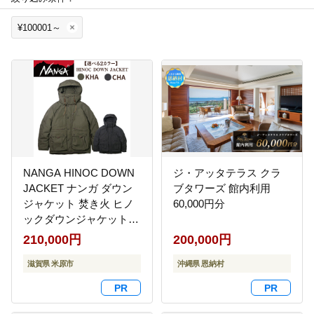
¥100001～
NANGA HINOC DOWN
ジ・アッタテラス クラ
JACKET ナンガ ダウン
ブタワーズ 館内利用
ジャケット 焚き火 ヒノ
60,000円分
ックダウンジャケット
ダウン アウター ジャケ
210,000円
200,000円
ット コート 収納 防寒 難
燃 日本製 国産 滋賀県 米
滋賀県 米原市
沖縄県 恩納村
原市 アウトドア キャン
プ 釣り 高級 カーキM