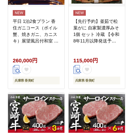
平日 1泊2食プラン 香
【先行予約】釜茹で松
住ガニコース（ボイル
葉がに 自家製濃厚みそ
蟹、焼きガニ、カニス
1個 セット 冷蔵 【令和
キ）展望風呂付和室 2
8年11月以降発送予
名様 宿泊券 兵庫県 香
定】 香美町 39-05
美町 夕香楼しょう和
260,000円
115,000円
35-11
兵庫県 香美町
兵庫県 香美町