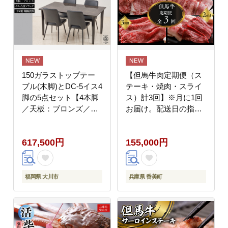
150ガラストップテー
【但馬牛肉定期便（ス
ブル(木脚)とDC-5イス4
テーキ・焼肉・スライ
脚の5点セット【4本脚
ス）計3回】※月に1回
／天板：ブロンズ／張
お届け。配送日の指定
地：合皮ブラック】
はできません。日本の
黒毛和牛のルーツは香
617,500円
155,000円
美町にあり 但馬牛は神
戸牛、仙台牛、飛騨牛
のルーツ牛です 大人気
牛肉 焼肉 すき焼き し
福岡県 大川市
兵庫県 香美町
ゃぶしゃぶ ブランド 和
牛 但馬 神戸 香美町 村
岡 但馬牛専門店 牛将村
岡ファームガーデン