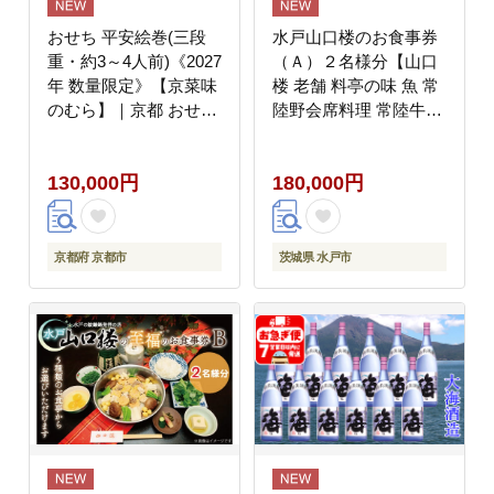
おせち 平安絵巻(三段
水戸山口楼のお食事券
重・約3～4人前)《2027
（Ａ）２名様分【山口
年 数量限定》【京菜味
楼 老舗 料亭の味 魚 常
のむら】｜京都 おせち
陸野会席料理 常陸牛す
人気 和風 正月［ 京都
き焼き会席 本家醤油仕
おせち おせち料理 お節
立てあんこう鍋 水戸市
130,000円
180,000円
京料理 人気 おすすめ
茨城県】（BV-29）
2027 正月 お祝い グル
メ ギフト ご自宅用 冷
凍 お取り寄せ 通販 送
京都府 京都市
茨城県 水戸市
料無料 ふるさと納税 ］