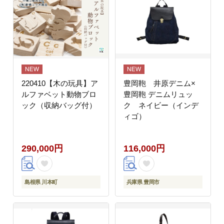
220410【木の玩具】ア
豊岡鞄 井原デニム×
ルファベット動物ブロ
豊岡鞄 デニムリュッ
ック（収納バッグ付）
ク ネイビー（インデ
ィゴ）
290,000円
116,000円
島根県 川本町
兵庫県 豊岡市