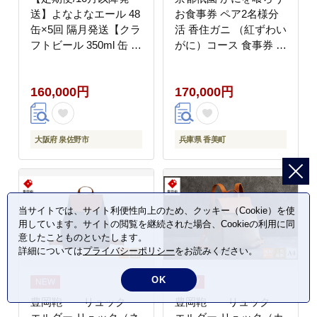
送】よなよなエール 48
お食事券 ペア2名様分
缶×5回 隔月発送【クラ
活 香住ガニ （紅ずわい
フトビール 350ml 缶 ビ
がに）コース 食事券 香
ール お酒 beer びーる
美町 25-54
BBQ 宅飲み 家飲み 晩
160,000円
170,000円
酌 高評価 家計応援 ヤ
ッホーブルーイング】
G4288
大阪府 泉佐野市
兵庫県 香美町
当サイトでは、サイト利便性向上のため、クッキー（Cookie）を使
用しています。サイトの閲覧を継続された場合、Cookieの利用に同
意したことものといたします。
詳細については
プライバシーポリシー
をお読みください。
OK
豊岡鞄 リュック
豊岡鞄 リュック