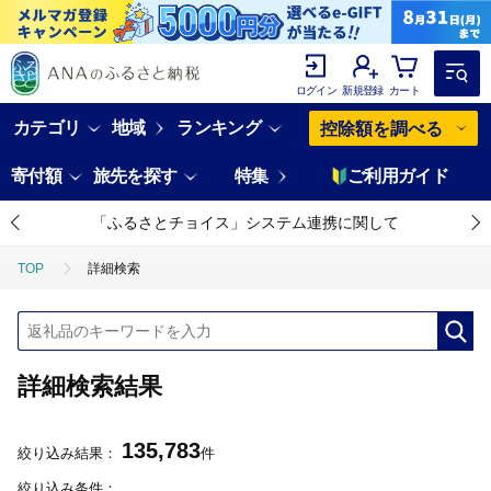
ログイン
新規登録
カート
カテゴリ
地域
ランキング
控除額を調べる
寄付額
旅先を探す
特集
ご利用ガイド
「ふるさとチョイス」システム連携に関して
TOP
詳細検索
詳細検索結果
135,783
絞り込み結果：
件
絞り込み条件：