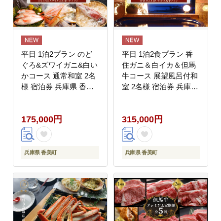
平日 1泊2プラン のど
平日 1泊2食プラン 香
ぐろ&ズワイガニ&白い
住ガニ＆白イカ＆但馬
かコース 通常和室 2名
牛コース 展望風呂付和
様 宿泊券 兵庫県 香美
室 2名様 宿泊券 兵庫県
町 夕香楼しょう和 35-
香美町 夕香楼しょう和
10
35-12
175,000円
315,000円
兵庫県 香美町
兵庫県 香美町