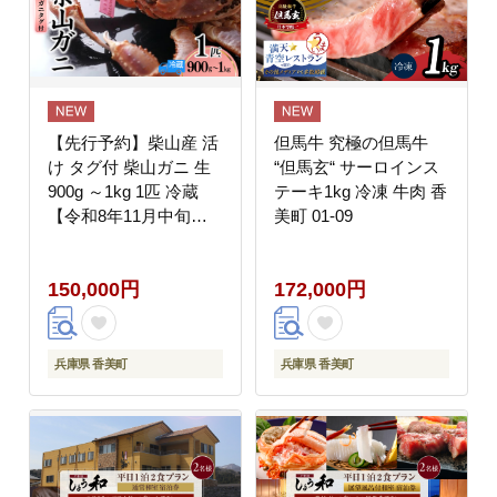
150000円 02-22
【先行予約】柴山産 活
但馬牛 究極の但馬牛
け タグ付 柴山ガニ 生
“但馬玄“ サーロインス
900g ～1kg 1匹 冷蔵
テーキ1kg 冷凍 牛肉 香
【令和8年11月中旬以
美町 01-09
降発送予定】 かに 香美
町 37-08
150,000円
172,000円
兵庫県 香美町
兵庫県 香美町