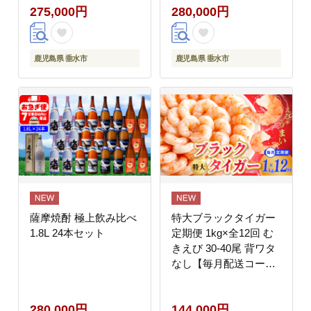
275,000円
280,000円
鹿児島県 垂水市
鹿児島県 垂水市
薩摩焼酎 極上飲み比べ
特大ブラックタイガー
1.8L 24本セット
定期便 1kg×全12回 む
きえび 30-40尾 背ワタ
なし【毎月配送コー
ス】 G4224
280,000円
144,000円