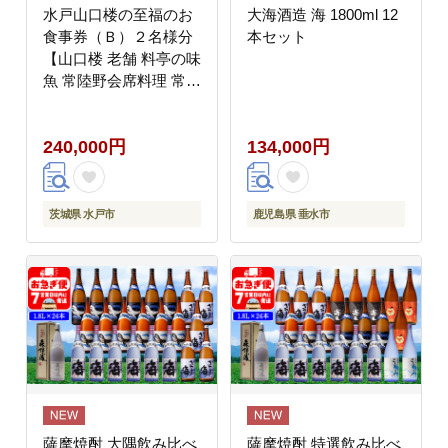
水戸山口楼の至福のお
大海酒造 海 1800ml 12
食事券（Ｂ）２名様分
本セット
【山口楼 老舗 料亭の味
魚 常陸野会席料理 常陸
牛すき焼き会席 あんこ
う鍋 新作あんふく鍋会
240,000円
134,000円
席 水戸市 茨城県】
（BV-30）
茨城県 水戸市
鹿児島県 垂水市
薩摩焼酎 大隅飲み比べ
薩摩焼酎 特選飲み比べ