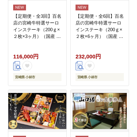
【定期便・全3回】百名
【定期便・全6回】百名
店の宮崎牛特選サーロ
店の宮崎牛特選サーロ
インステーキ（200ｇ×
インステーキ（200ｇ×
２枚×3ヶ月）（国産 牛
２枚×6ヶ月）（国産 牛
肉 国産牛 和牛 黒毛和
肉 国産牛 和牛 黒毛和
牛 赤身 サーロイン ス
牛 赤身 サーロイン ス
116,000円
232,000円
テーキ 焼肉）
テーキ 焼肉）
宮崎県 小林市
宮崎県 小林市