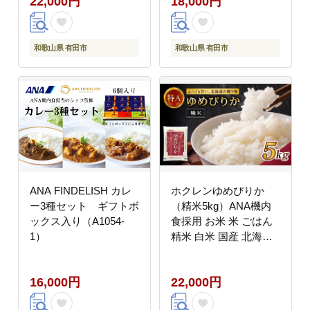
22,000円
18,000円
和歌山県 有田市
和歌山県 有田市
ANA FINDELISH カレ
ホクレンゆめぴりか
ー3種セット ギフトボ
（精米5kg）ANA機内
ックス入り（A1054-
食採用 お米 米 ごはん
1）
精米 白米 国産 北海道
こめ コメ [JA新おたる]
16,000円
22,000円