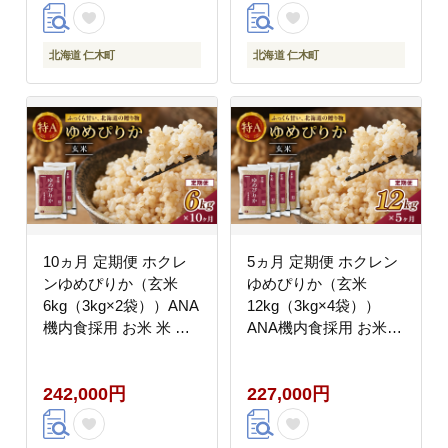
北海道 仁木町
北海道 仁木町
10ヵ月 定期便 ホクレ
5ヵ月 定期便 ホクレン
ンゆめぴりか（玄米
ゆめぴりか（玄米
6kg（3kg×2袋））ANA
12kg（3kg×4袋））
機内食採用 お米 米 ご
ANA機内食採用 お米
はん 玄米 国産 北海道
米 ごはん 玄米 国産 北
こめ コメ [JA新おたる]
海道 こめ コメ [JA新お
242,000円
227,000円
たる]