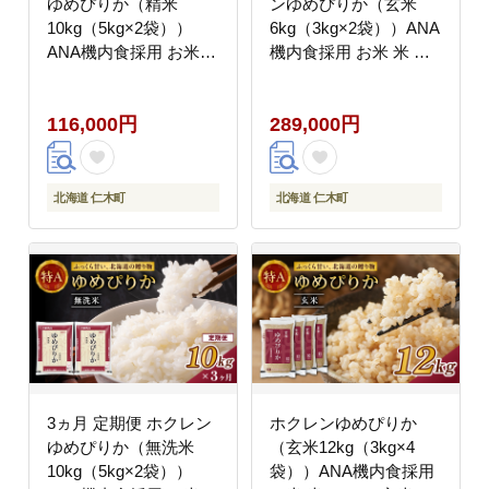
ゆめぴりか（精米
ンゆめぴりか（玄米
10kg（5kg×2袋））
6kg（3kg×2袋））ANA
ANA機内食採用 お米
機内食採用 お米 米 ご
米 ごはん 精米 白米 国
はん 玄米 国産 北海道
産 北海道 こめ コメ [JA
こめ コメ [JA新おたる]
116,000円
289,000円
新おたる]
北海道 仁木町
北海道 仁木町
3ヵ月 定期便 ホクレン
ホクレンゆめぴりか
ゆめぴりか（無洗米
（玄米12kg（3kg×4
10kg（5kg×2袋））
袋））ANA機内食採用