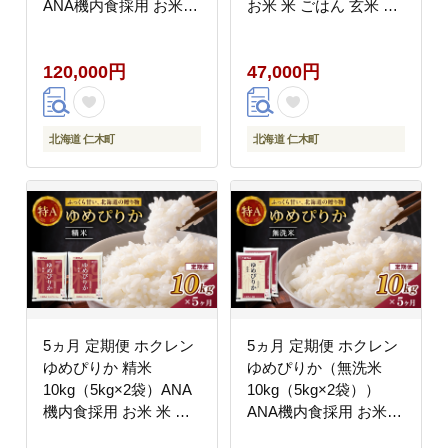
ANA機内食採用 お米
お米 米 ごはん 玄米 国
米 ごはん 無洗米 白米
産 北海道 こめ コメ [JA
国産 北海道 こめ コメ
新おたる]
120,000円
47,000円
[JA新おたる]
北海道 仁木町
北海道 仁木町
5ヵ月 定期便 ホクレン
5ヵ月 定期便 ホクレン
ゆめぴりか 精米
ゆめぴりか（無洗米
10kg（5kg×2袋）ANA
10kg（5kg×2袋））
機内食採用 お米 米 ご
ANA機内食採用 お米
はん 精米 白米 国産 北
米 ごはん 無洗米 白米