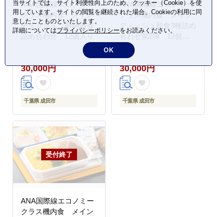
当サイトでは、サイト利便性向上のため、クッキー（Cookie）を使
ANA国際線エコノミー
ANA国際線エコノミー
用しています。サイトの閲覧を継続された場合、Cookieの利用に同
クラス機内食 メイン
クラス機内食 メイン
意したことものといたします。
ディッシュ ANA新春
ディッシュ和食3種詰め
詳細については
プライバシーポリシー
をお読みください。
詰め合わせ 12個入り
合わせ第2弾 12個入
り
OK
30,000円
30,000円
千葉県 成田市
千葉県 成田市
ANA国際線エコノミー
クラス機内食 メイン