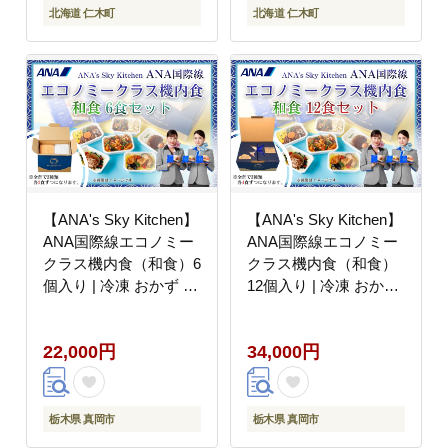
北海道 仁木町
北海道 仁木町
【ANA's Sky Kitchen】
【ANA's Sky Kitchen】
ANA国際線エコノミー
ANA国際線エコノミー
クラス機内食（和食）6
クラス機内食（和食）
個入り | 冷凍 おかず 惣
12個入り | 冷凍 おかず
菜 時短 保存食 お取り
惣菜 時短 保存食 お取
寄せ グルメ 栃木県 真
り寄せ グルメ 栃木県
22,000円
34,000円
岡市 送料無料
真岡市 送料無料
栃木県 真岡市
栃木県 真岡市