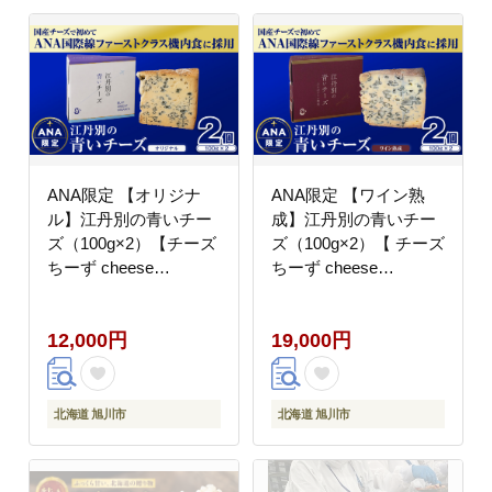
ANA限定 【オリジナ
ANA限定 【ワイン熟
ル】江丹別の青いチー
成】江丹別の青いチー
ズ（100g×2）【チーズ
ズ（100g×2）【 チーズ
ちーず cheese
ちーず cheese
CHEESE 牛乳 乳製品
CHEESE 乳製品 牛乳
おつまみ 濃厚 ANA国
ワイン熟成 晩酌 おつま
12,000円
19,000円
際線ファースト機内食
み 晩酌 ANA限定 ANA
北海道 旭川市 】
国際線ファーストクラ
_06026
ス機内食 】_06028
北海道 旭川市
北海道 旭川市