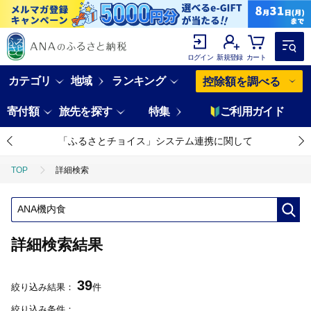
ログイン
新規登録
カート
カテゴリ
地域
ランキング
控除額を調べる
寄付額
旅先を探す
特集
ご利用ガイド
「ふるさとチョイス」システム連携に関して
TOP
詳細検索
詳細検索結果
39
絞り込み結果：
件
絞り込み条件：