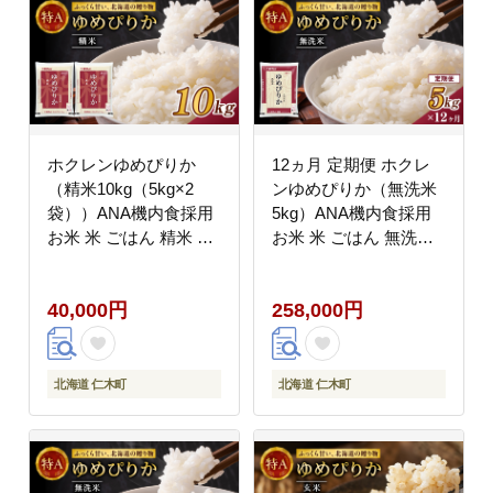
ホクレンゆめぴりか
12ヵ月 定期便 ホクレ
（精米10kg（5kg×2
ンゆめぴりか（無洗米
袋））ANA機内食採用
5kg）ANA機内食採用
お米 米 ごはん 精米 白
お米 米 ごはん 無洗米
米 国産 北海道 こめ コ
白米 国産 北海道 こめ
メ [JA新おたる]
コメ [JA新おたる]
40,000円
258,000円
北海道 仁木町
北海道 仁木町