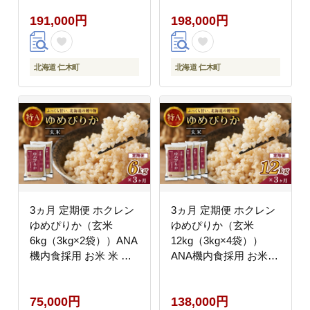
海道 こめ コメ [JA新お
国産 北海道 こめ コメ
191,000円
198,000円
たる]
[JA新おたる]
北海道 仁木町
北海道 仁木町
3ヵ月 定期便 ホクレン
3ヵ月 定期便 ホクレン
ゆめぴりか（玄米
ゆめぴりか（玄米
6kg（3kg×2袋））ANA
12kg（3kg×4袋））
機内食採用 お米 米 ご
ANA機内食採用 お米
はん 玄米 国産 北海道
米 ごはん 玄米 国産 北
こめ コメ [JA新おたる]
海道 こめ コメ [JA新お
75,000円
138,000円
たる]