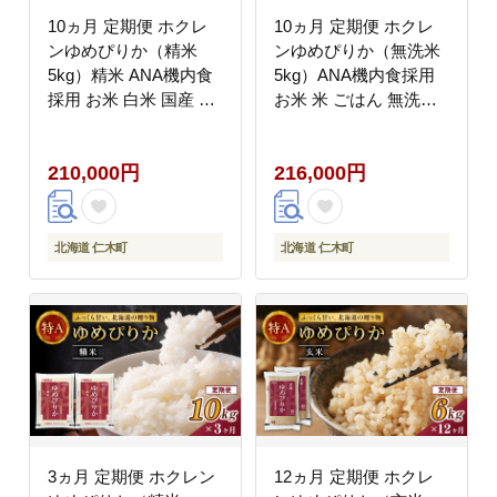
10ヵ月 定期便 ホクレ
10ヵ月 定期便 ホクレ
ンゆめぴりか（精米
ンゆめぴりか（無洗米
5kg）精米 ANA機内食
5kg）ANA機内食採用
採用 お米 白米 国産 北
お米 米 ごはん 無洗米
海道 こめ コメ [JA新お
白米 国産 北海道 こめ
たる]
コメ [JA新おたる]
210,000円
216,000円
北海道 仁木町
北海道 仁木町
3ヵ月 定期便 ホクレン
12ヵ月 定期便 ホクレ