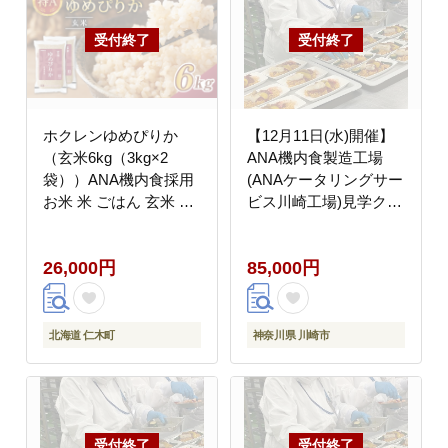
ホクレンゆめぴりか
【12月11日(水)開催】
（玄米6kg（3kg×2
ANA機内食製造工場
袋））ANA機内食採用
(ANAケータリングサー
お米 米 ごはん 玄米 国
ビス川崎工場)見学クー
産 北海道 こめ コメ [JA
ポン1名様分(手土産付)
新おたる]
26,000円
85,000円
北海道 仁木町
神奈川県 川崎市