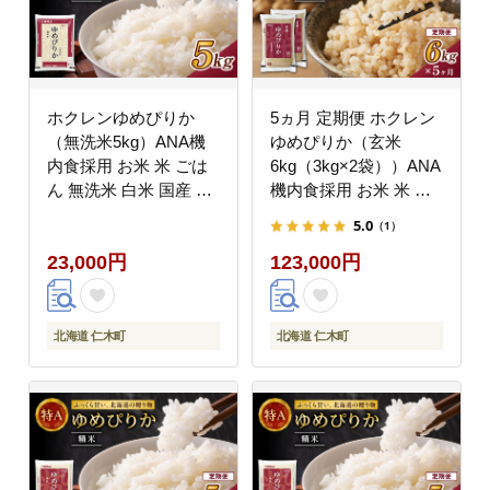
ホクレンゆめぴりか
5ヵ月 定期便 ホクレン
（無洗米5kg）ANA機
ゆめぴりか（玄米
内食採用 お米 米 ごは
6kg（3kg×2袋））ANA
ん 無洗米 白米 国産 北
機内食採用 お米 米 ご
海道 こめ コメ [JA新お
はん 玄米 国産 北海道
5.0
（1）
たる]
こめ コメ [JA新おたる]
23,000円
123,000円
北海道 仁木町
北海道 仁木町