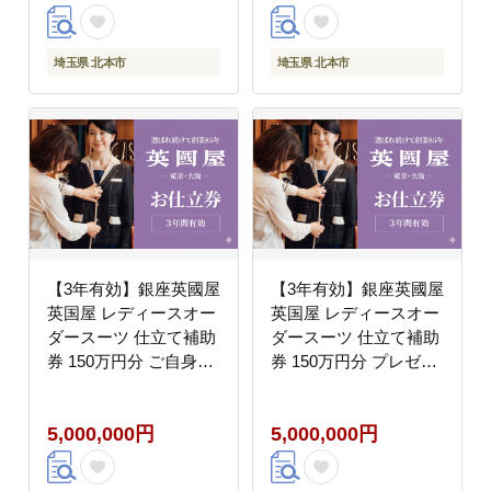
埼玉県 北本市
埼玉県 北本市
【3年有効】銀座英國屋
【3年有効】銀座英國屋
英国屋 レディースオー
英国屋 レディースオー
ダースーツ 仕立て補助
ダースーツ 仕立て補助
券 150万円分 ご自身用
券 150万円分 プレゼン
包装
ト用包装
5,000,000円
5,000,000円