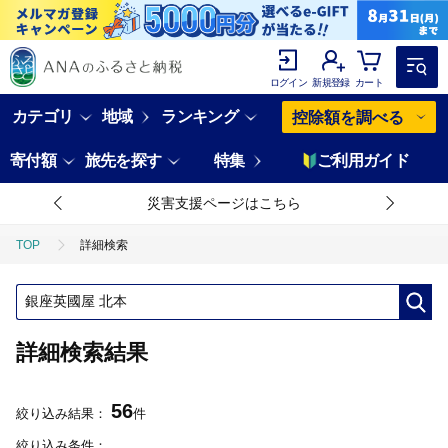
ログイン
新規登録
カート
カテゴリ
地域
ランキング
控除額を調べる
寄付額
旅先を探す
特集
ご利用ガイド
「ふるさとチョイス」システム連携に関して
TOP
詳細検索
詳細検索結果
56
絞り込み結果：
件
絞り込み条件：