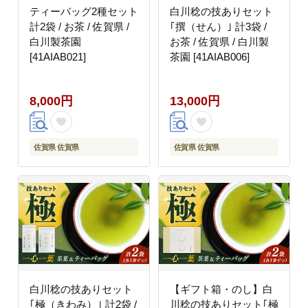
ティーバッグ2種セット
白川稔の技ありセット
計2袋 / お茶 / 佐賀県 /
｢撰（せん）｣ 計3袋 /
白川製茶園
お茶 / 佐賀県 / 白川製
[41AIAB021]
茶園 [41AIAB006]
8,000円
13,000円
佐賀県 佐賀県
佐賀県 佐賀県
白川稔の技ありセット
【ギフト箱・のし】白
｢極（きわみ）｣ 計2袋 /
川稔の技ありセット｢極