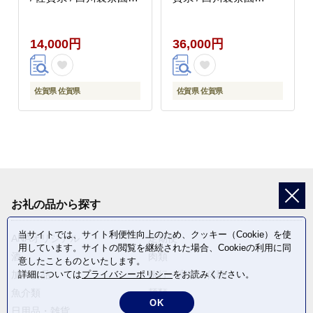
[41AIAB013]
[41AIAB015]
14,000円
36,000円
佐賀県 佐賀県
佐賀県 佐賀県
お礼の品から探す
当サイトでは、サイト利便性向上のため、クッキー（Cookie）を使
ANAオリジナル
定期便
用しています。サイトの閲覧を継続された場合、Cookieの利用に同
酒
肉類
意したことものといたします。
詳細については
プライバシーポリシー
をお読みください。
加工食品
旅行・宿泊・体験
魚介類
麺類
OK
日用品・雑貨
野菜