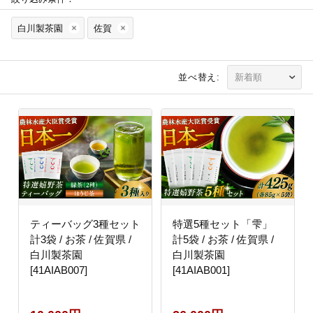
白川製茶園
佐賀
並べ替え:
ティーバッグ3種セット
特選5種セット「雫」
計3袋 / お茶 / 佐賀県 /
計5袋 / お茶 / 佐賀県 /
白川製茶園
白川製茶園
[41AIAB007]
[41AIAB001]