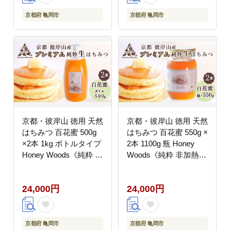
京都府 亀岡市
京都府 亀岡市
京都・彼岸山 徳用 天然
京都・彼岸山 徳用 天然
はちみつ 百花蜜 500g
はちみつ 百花蜜 550g ×
×2本 1kg ボトルタイプ
2本 1100g 瓶 Honey
Honey Woods《純粋 非
Woods《純粋 非加熱
加熱 国産 完熟 無添加
国産 完熟 無添加 生は
生はちみつ 家庭用 蜂蜜
ちみつ 家庭用 蜂蜜 健
24,000円
24,000円
健康 ダイエット》訳あ
康 ダイエット》訳あり
り
京都府 亀岡市
京都府 亀岡市