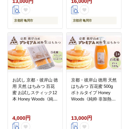
13,000円
16,000円
訳あり
Honey Woods 贈答用
化粧箱入り《純粋 非加
熱 国産 完熟 無添加 生
はちみつ ギフト プレゼ
京都府 亀岡市
京都府 亀岡市
ント お中元 健康》訳あ
り
お試し 京都・彼岸山 徳
京都・彼岸山 徳用 天然
用 天然 はちみつ 百花
はちみつ 百花蜜 500g
蜜 お試しスティック12
ボトルタイプ Honey
本 Honey Woods《純粋
Woods《純粋 非加熱
非加熱 国産 完熟 無添
国産 完熟 無添加 生は
加 生はちみつ 家庭用
ちみつ 家庭用 蜂蜜 健
4,000円
13,000円
蜂蜜 健康 ダイエット》
康 ダイエット》訳あり
訳あり