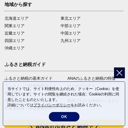
地域から探す
北海道エリア
東北エリア
関東エリア
中部エリア
近畿エリア
中国エリア
四国エリア
九州エリア
沖縄エリア
ふるさと納税ガイド
ふるさと納税の基本ガイド
ANAのふるさと納税の特徴
ワンストップ特例制度ガイド
はじめての方へ
当サイトでは、サイト利便性向上のため、クッキー（Cookie）を使
確定申告のしかた
ふるさと納税の流れ
用しています。サイトの閲覧を継続された場合、Cookieの利用に同
意したことものといたします。
控除上限額シミュレーション
動画でわかるANAのふるさと
詳細については
プライバシーポリシー
をお読みください。
納税
年金受給者・自営業者の方へ
OK