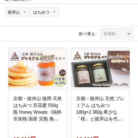
彼岸山
はちみつ
並べ替え:
京都・彼岸山 徳用 天然
京都・彼岸山 天然 プレ
はちみつ 百花蜜 550g
ミアム はちみつ
瓶 Honey Woods《純粋
180g×2 360g 希少な
非加熱 国産 完熟 無添
「桜」と彼岸山を代表
加 生はちみつ 家庭用
する「そよご」のセッ
蜂蜜 健康 ダイエット》
ト 5つ星ホテル御用達