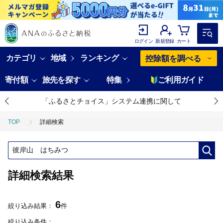
ログイン
新規登録
カート
カテゴリ
地域
ランキング
控除額を調べる
寄付額
旅先を探す
特集
ご利用ガイド
「ふるさとチョイス」システム連携に関して
TOP
詳細検索
詳細検索結果
6
絞り込み結果：
件
絞り込み条件：