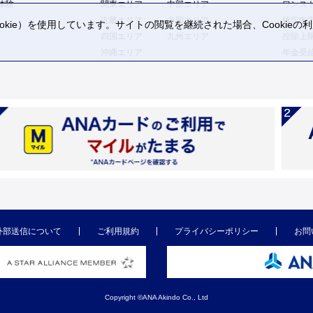
体験
関東エリア
中部エリア
ワンス
近畿エリア
中国エリア
確定申
kie）を使用しています。サイトの閲覧を継続された場合、Cookie
四国エリア
九州エリア
控除上
。
沖縄エリア
年金受
外部送信について
ご利用規約
プライバシーポリシー
お問
Copyright ©ANA Akindo Co., Ltd