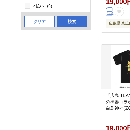
19,000
d払い
(6)
クリア
検索
広島県 東広
「広島 TEA
の神器コラボT
白鳥神社(3X
19,000