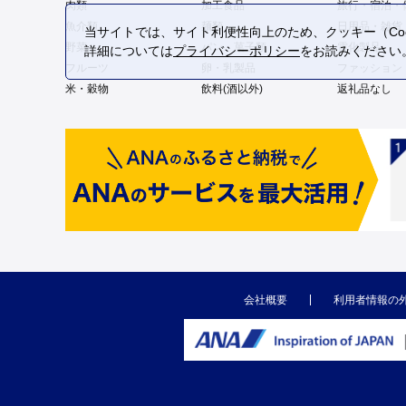
肉類
加工食品
旅行・宿泊・
魚介類
麺類
日用品・雑貨
当サイトでは、サイト利便性向上のため、クッキー（Coo
野菜
パン・菓子類
電化製品
詳細については
プライバシーポリシー
をお読みください
フルーツ
卵・乳製品
ファッション
米・穀物
飲料(酒以外)
返礼品なし
会社概要
利用者情報の