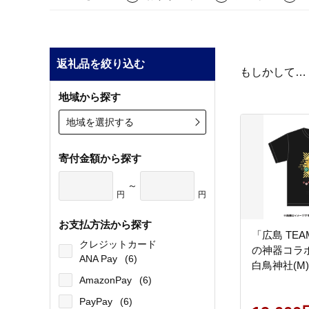
返礼品を絞り込む
もしかして…
地域から探す
地域を選択する
寄付金額から探す
～
円
円
お支払方法から探す
「広島 TEA
クレジットカード
の神器コラボT
ANA Pay
(6)
白鳥神社(M)
AmazonPay
(6)
PayPay
(6)