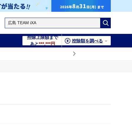
控除上限額まで
控除額を調べる
あと
***,***円