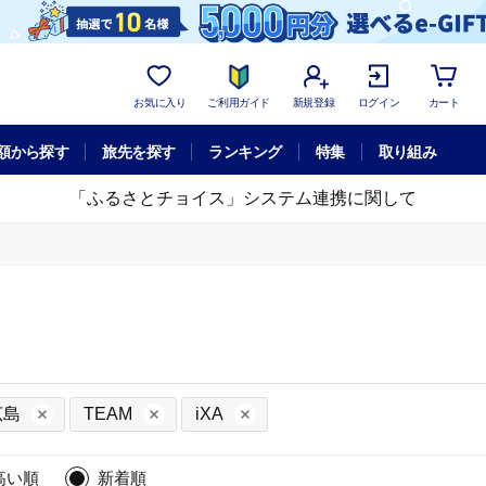
お気に入り
ご利用ガイド
新規登録
ログイン
カート
額から探す
旅先を探す
ランキング
特集
取り組み
「ふるさとチョイス」システム連携に関して
広島
TEAM
iXA
高い順
新着順