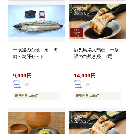
千歳鰻の白焼１尾・梅
鹿児島県大隅産 千歳
肉・焼肝セット
鰻の白焼き鰻 2尾
9,000円
14,000円
鹿児島県 大崎町
鹿児島県 大崎町