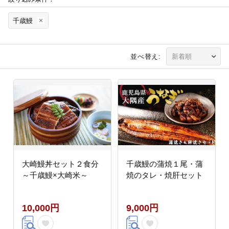
千歳鰻
並べ替え:
大崎鰻丼セット２食分
千歳鰻の蒲焼１尾・蒲
～千歳鰻×大崎米～
焼のタレ・焼肝セット
10,000円
9,000円