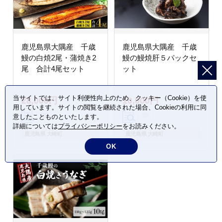
鹿児島県大隅産 千歳
鹿児島県大隅産 千歳
鰻の白焼2尾・蒲焼き2
鰻の鰻焼肝５パックセ
尾 合計4尾セット
ット
当サイトでは、サイト利便性向上のため、クッキー（Cookie）を使
28,000円
10,000円
用しています。サイトの閲覧を継続された場合、Cookieの利用に同
意したことものといたします。
詳細については
プライバシーポリシー
をお読みください。
鹿児島県 大崎町
鹿児島県 大崎町
OK