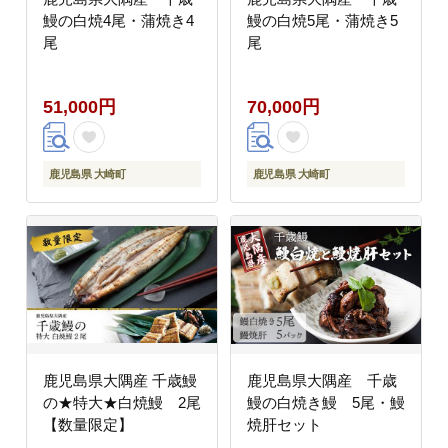
鰻の白焼4尾・蒲焼き4
鰻の白焼5尾・蒲焼き5
尾
尾
51,000円
70,000円
鹿児島県 大崎町
鹿児島県 大崎町
鹿児島県大隅産 千歳鰻
鹿児島県大隅産 千歳
の★特大★白焼鰻 2尾
鰻の白焼き鰻 5尾・鰻
【数量限定】
焼肝セット