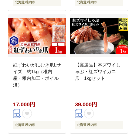
北海道 稚内市
北海道 稚内市
紅ずわいがにむき爪Lサ
【厳選品】本ズワイし
イズ 約1kg（稚内
ゃぶ・紅ズワイガニ
産・稚内加工・ボイル
爪 1kgセット
済）
17,000円
39,000円
北海道 稚内市
北海道 稚内市