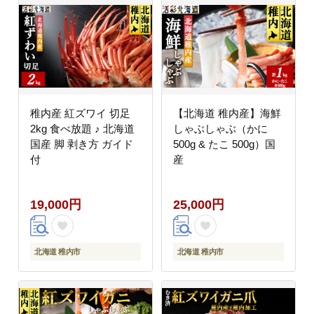
稚内産 紅ズワイ 切足
【北海道 稚内産】海鮮
2kg 食べ放題 ♪ 北海道
しゃぶしゃぶ（かに
国産 脚 剥き方 ガイド
500g & たこ 500g）国
付
産
19,000円
25,000円
北海道 稚内市
北海道 稚内市