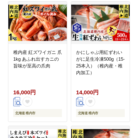
稚内産 紅ズワイガニ 爪
かにしゃぶ用紅ずわい
1kg あふれ出すカニの
がに足生冷凍500g（15-
旨味が至高の爪肉
25本入）（稚内産・稚
内加工）
16,000円
14,000円
北海道 稚内市
北海道 稚内市