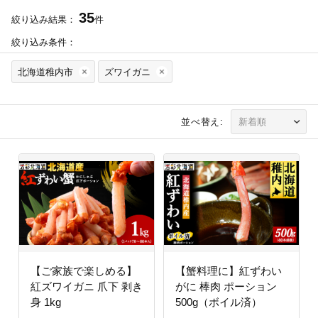
35
絞り込み結果：
件
絞り込み条件：
北海道稚内市
ズワイガニ
並べ替え:
【ご家族で楽しめる】
【蟹料理に】紅ずわい
紅ズワイガニ 爪下 剥き
がに 棒肉 ポーション
身 1kg
500g（ボイル済）