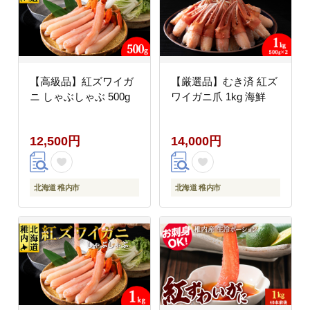
【高級品】紅ズワイガ
【厳選品】むき済 紅ズ
ニ しゃぶしゃぶ 500g
ワイガニ爪 1kg 海鮮
12,500円
14,000円
北海道 稚内市
北海道 稚内市