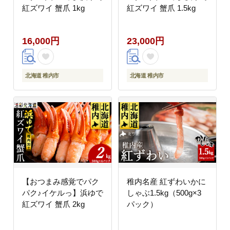
紅ズワイ 蟹爪 1kg
紅ズワイ 蟹爪 1.5kg
16,000円
23,000円
北海道 稚内市
北海道 稚内市
【おつまみ感覚でパク
稚内名産 紅ずわいかに
パク♪イケルっ】浜ゆで
しゃぶ1.5kg（500g×3
紅ズワイ 蟹爪 2kg
パック）