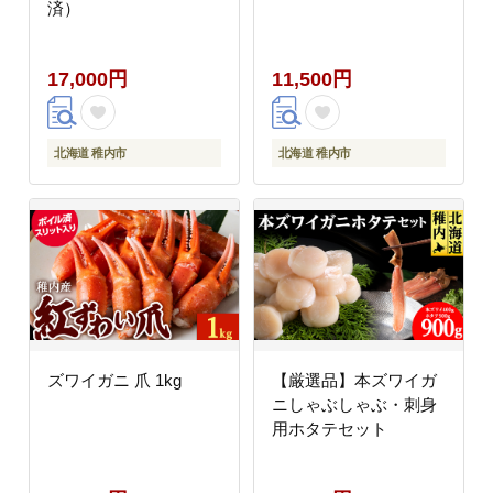
済）
17,000円
11,500円
北海道 稚内市
北海道 稚内市
ズワイガニ 爪 1kg
【厳選品】本ズワイガ
ニしゃぶしゃぶ・刺身
用ホタテセット