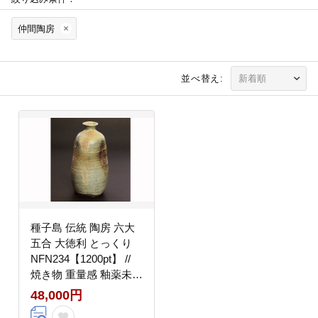
仲間陶房
並べ替え:
種子島 伝統 陶房 六大
五合 大徳利 とっくり
NFN234【1200pt】 //
焼き物 重量感 釉薬未使
用
48,000円