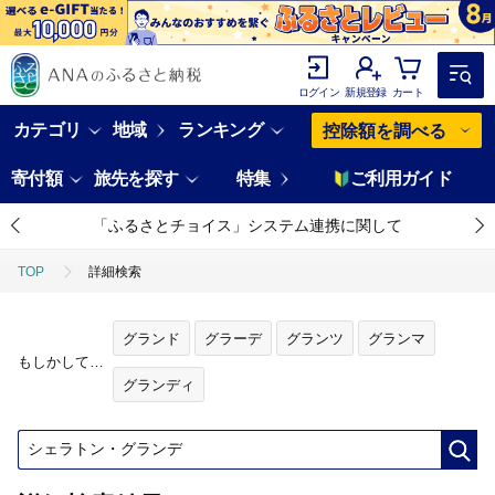
ログイン
新規登録
カート
カテゴリ
地域
ランキング
控除額を調べる
寄付額
旅先を探す
特集
ご利用ガイド
「ふるさとチョイス」システム連携に関して
TOP
詳細検索
グランド
グラーデ
グランツ
グランマ
もしかして…
グランディ