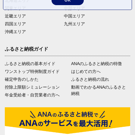
北海道エリア
東北エリア
OK
関東エリア
中部エリア
近畿エリア
中国エリア
四国エリア
九州エリア
沖縄エリア
ふるさと納税ガイド
ふるさと納税の基本ガイド
ANAのふるさと納税の特徴
ワンストップ特例制度ガイド
はじめての方へ
確定申告のしかた
ふるさと納税の流れ
控除上限額シミュレーション
動画でわかるANAのふるさと
納税
年金受給者・自営業者の方へ