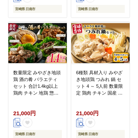
ク おすすめ お取り寄せ
気 おすすめ 簡単調理
グルメ おすそ分け 宮崎
記念日 お取り寄せ グル
宮崎県 日南市
宮崎県 日南市
県 日南市 送料無料 は
メ 宮崎県 日南市 送料
なまる和農場_C121-24
無料 はなまる和農場
_DA22-23
数量限定 みやざき地頭
6種類 具材入り みやざ
鶏 酒の肴 バラエティ
き地頭鶏 つみれ 鍋 セ
セット 合計1.4kg以上
ット 4 ～ 5人前 数量限
鶏肉 チキン 地鶏 惣菜
定 鶏肉 チキン 国産 食
国産 食品 加工品 もも
品 地鶏 もも むね 手羽
むね ささみ 簡単調理
元 手羽先 ウインナー
21,000円
21,000円
おつまみ おかず 弁当
鍋つゆ ブランド鶏 ご褒
ブランド鶏 真空パック
美 真空冷凍 おすすめ
小分け 詰め合わせ お取
贈り物 ギフト プレゼン
り寄せ グルメ おすすめ
ト お取り寄せ グルメ
宮崎県 日南市
宮崎県 日南市