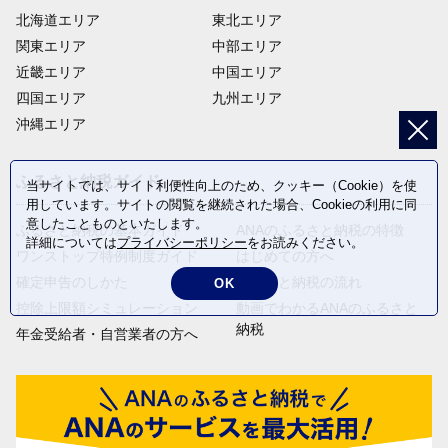
北海道エリア
東北エリア
関東エリア
中部エリア
近畿エリア
中国エリア
四国エリア
九州エリア
沖縄エリア
ふるさと納税ガイド
当サイトでは、サイト利便性向上のため、クッキー（Cookie）を使
用しています。サイトの閲覧を継続された場合、Cookieの利用に同
意したことものといたします。
ふるさと納税の基本ガイド
ANAのふるさと納税の特徴
詳細については
プライバシーポリシー
をお読みください。
ワンストップ特例制度ガイド
はじめての方へ
確定申告のしかた
ふるさと納税の流れ
OK
控除上限額シミュレーション
動画でわかるANAのふるさと
納税
年金受給者・自営業者の方へ