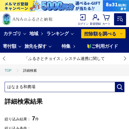
ログイン
新規登録
カート
カテゴリ
地域
ランキング
控除額を調べる
寄付額
旅先を探す
特集
ご利用ガイド
「ふるさとチョイス」システム連携に関して
TOP
詳細検索
詳細検索結果
7
絞り込み結果：
件
絞り込み条件：