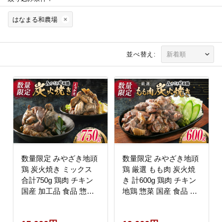
はなまる和農場
並べ替え:
数量限定 みやざき地頭
数量限定 みやざき地頭
鶏 炭火焼き ミックス
鶏 厳選 もも肉 炭火焼
合計750g 鶏肉 チキン
き 計600g 鶏肉 チキン
国産 加工品 食品 惣菜
地鶏 惣菜 国産 食品 お
モモ ムネ 手羽先 砂ず
かず おつまみ お弁当
り おかず おつまみ 真
ブランド おうち時間 簡