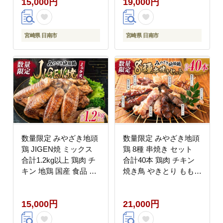
15,000円
19,000円
空パック 小分け 宮崎名
単調理 真空パック 小分
物 ブランド 簡単調理
け おすそ分け お取り寄
晩ご飯 人気 おすすめ
せ グルメ BBQ バーベ
お取り寄せ グルメ 宮崎
キュー おすすめ 冷凍
宮崎県 日南市
宮崎県 日南市
県 日南市 送料無料 は
宮崎県 日南市 送料無料
なまる和農場_C122-24
はなまる和農場_CD59-
24
数量限定 みやざき地頭
数量限定 みやざき地頭
鶏 JIGEN焼 ミックス
鶏 8種 串焼き セット
合計1.2kg以上 鶏肉 チ
合計40本 鶏肉 チキン
キン 地鶏 国産 食品 ブ
焼き鳥 やきとり もも串
ランド鶏 オリジナル 味
鶏皮 希少 惣菜 食品 国
付き 簡単調理 手羽先
産 ブランド鶏 地鶏
15,000円
21,000円
手羽元 おつまみ おかず
BBQ おかず おつまみ
晩ご飯 小分け 真空パッ
お弁当 冷凍 たれ 塩 人