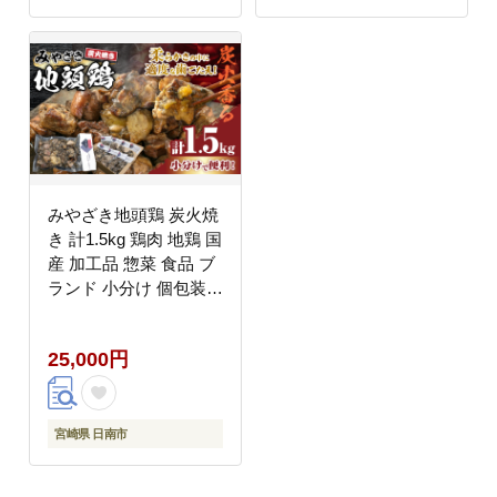
宮崎県 日南市 送料無料
宮崎県 日南市 送料無料
はなまる和農場_DA23-
はなまる和農場_DA21-
23
23
みやざき地頭鶏 炭火焼
き 計1.5kg 鶏肉 地鶏 国
産 加工品 惣菜 食品 ブ
ランド 小分け 個包装
おすそ分け 本格的 こだ
わり おかず お弁当 お
25,000円
つまみ 晩ご飯 簡単調理
レンチン お取り寄せ グ
ルメ 名物 ご当地 宮崎
県 日南市 送料無料 お
宮崎県 日南市
肉だヨ!全員集合!! KOO
評価★日南市 はなまる