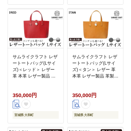
natural
サムライクラフト レザ
サムライクラフト レザ
ートートバッグ(Lサイ
ートートバッグ(Lサイ
ズ)＜レッド＞ レザー
ズ)＜タン＞ レザー 革
革 本革 レザー製品 革
本革 レザー製品 革製品
製品 鞄 カバン 厚革ヌ
鞄 カバン 厚革ヌメ ギ
メ ギフト 日本製 手縫
フト 日本製 手縫い ハ
350,000円
350,000円
い ハンドメイド ファッ
ンドメイド ファッショ
ション 小物 Samurai
ン 小物 Samurai
Craft【株式会社Stand
Craft【株式会社Stand
Field】ta282-red
Field】ta282-tan
宮城県 大和町
宮城県 大和町