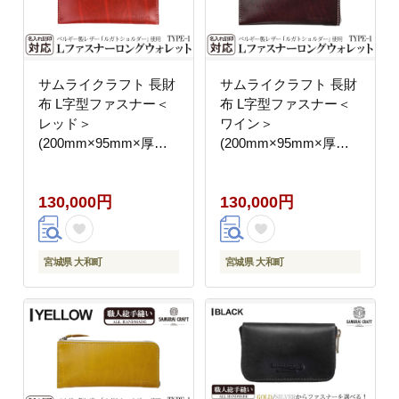
サムライクラフト 長財
サムライクラフト 長財
布 L字型ファスナー＜
布 L字型ファスナー＜
レッド＞
ワイン＞
(200mm×95mm×厚み
(200mm×95mm×厚み
10mm)レザー 革 レザ
10mm)レザー 革 レザ
ー製品 革製品 さいふ
ー製品 革製品 さいふ
130,000円
130,000円
サイフ 名入れ ギフト
サイフ 名入れ ギフト
ルガトショルダー 本格
ルガトショルダー 本格
シンプル ファッション
シンプル ファッション
日本製 手縫い ハンドメ
日本製 手縫い ハンドメ
宮城県 大和町
宮城県 大和町
イド Samurai Craft【株
イド Samurai Craft【株
式会社Stand Field】
式会社Stand Field】
ta274-red
ta274-wine