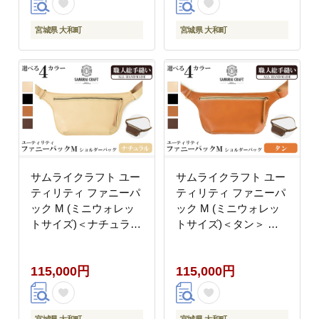
ファッション メンズ
ファッション メンズ
Samurai Craft【株式会
Samurai Craft【株式会
宮城県 大和町
宮城県 大和町
社Stand Field】ta417-
社Stand Field】ta417-
black
brown
サムライクラフト ユー
サムライクラフト ユー
ティリティ ファニーパ
ティリティ ファニーパ
ック M (ミニウォレッ
ック M (ミニウォレッ
トサイズ)＜ナチュラル
トサイズ)＜タン＞ シ
＞ ショルダーバッグ ウ
ョルダーバッグ ウエス
エストバッグ レザーバ
トバッグ レザーバッグ
115,000円
115,000円
ッグ レザー 本革 日本
レザー 本革 日本製 総
製 総手縫い ハンドメイ
手縫い ハンドメイド フ
ド ファッション メンズ
ァッション メンズ
Samurai Craft【株式会
Samurai Craft【株式会