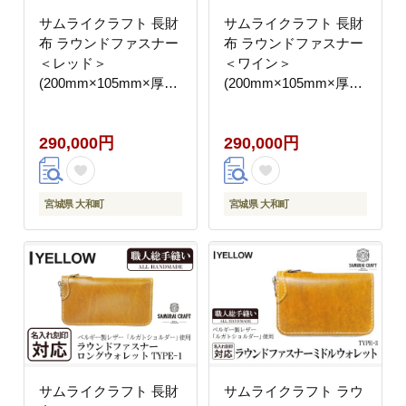
サムライクラフト 長財
サムライクラフト 長財
布 ラウンドファスナー
布 ラウンドファスナー
＜レッド＞
＜ワイン＞
(200mm×105mm×厚み
(200mm×105mm×厚み
25mm) レザー 革 レザ
25mm) レザー 革 レザ
ー製品 革製品 さいふ
ー製品 革製品 さいふ
290,000円
290,000円
サイフ 名入れ ギフト
サイフ 名入れ ギフト
ルガトショルダー 本格
ルガトショルダー 本格
シンプル ファッション
シンプル ファッション
日本製 手縫い ハンドメ
日本製 手縫い ハンドメ
宮城県 大和町
宮城県 大和町
イド Samurai Craft【株
イド Samurai Craft【株
式会社Stand Field】
式会社Stand Field】
ta273-red
ta273-wine
サムライクラフト 長財
サムライクラフト ラウ