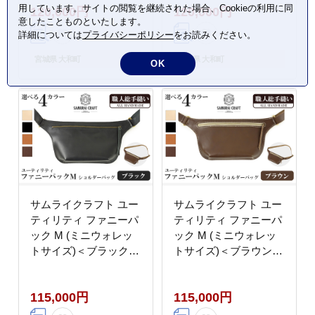
用しています。サイトの閲覧を継続された場合、Cookieの利用に同
120,000円
120,000円
ッグ レザー 本革 日本
レザー 本革 日本製 総
意したことものといたします。
製 総手縫い ハンドメイ
手縫い ハンドメイド フ
詳細については
プライバシーポリシー
をお読みください。
ド ファッション メンズ
ァッション メンズ
Samurai Craft【株式会
Samurai Craft【株式会
宮城県 大和町
宮城県 大和町
OK
社Stand Field】ta411-
社Stand Field】ta411-
natural
tan
サムライクラフト ユー
サムライクラフト ユー
ティリティ ファニーパ
ティリティ ファニーパ
ック M (ミニウォレッ
ック M (ミニウォレッ
トサイズ)＜ブラック＞
トサイズ)＜ブラウン＞
ショルダーバッグ ウエ
ショルダーバッグ ウエ
ストバッグ レザーバッ
ストバッグ レザーバッ
115,000円
115,000円
グ レザー 本革 日本製
グ レザー 本革 日本製
総手縫い ハンドメイド
総手縫い ハンドメイド