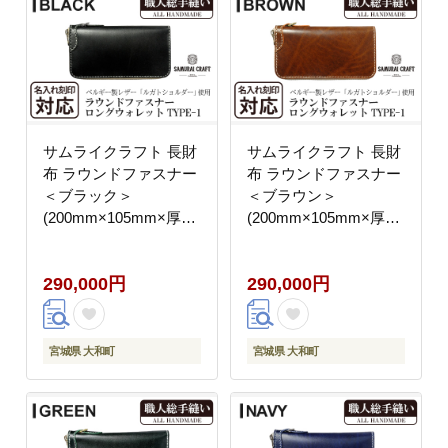
サムライクラフト 長財
サムライクラフト 長財
布 ラウンドファスナー
布 ラウンドファスナー
＜ブラック＞
＜ブラウン＞
(200mm×105mm×厚み
(200mm×105mm×厚み
25mm) レザー 革 レザ
25mm) レザー 革 レザ
ー製品 革製品 さいふ
ー製品 革製品 さいふ
290,000円
290,000円
サイフ 名入れ ギフト
サイフ 名入れ ギフト
ルガトショルダー 本格
ルガトショルダー 本格
シンプル ファッション
シンプル ファッション
日本製 手縫い ハンドメ
日本製 手縫い ハンドメ
宮城県 大和町
宮城県 大和町
イド Samurai Craft【株
イド Samurai Craft【株
式会社Stand Field】
式会社Stand Field】
ta273-black
ta273-brown