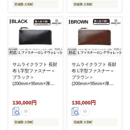
ッション 小物 Samurai
ッション 小物 Samurai
宮城県 大和町
宮城県 大和町
Craft【株式会社Stand
Craft【株式会社Stand
Field】ta284-red
Field】ta284-wine
サムライクラフト 長財
サムライクラフト 長財
布 L字型ファスナー＜
布 L字型ファスナー＜
ブラック＞
ブラウン＞
(200mm×95mm×厚み
(200mm×95mm×厚み
10mm)レザー 革 レザ
10mm)レザー 革 レザ
ー製品 革製品 さいふ
ー製品 革製品 さいふ
130,000円
130,000円
サイフ 名入れ ギフト
サイフ 名入れ ギフト
ルガトショルダー 本格
ルガトショルダー 本格
シンプル ファッション
シンプル ファッション
日本製 手縫い ハンドメ
日本製 手縫い ハンドメ
宮城県 大和町
宮城県 大和町
イド Samurai Craft【株
イド Samurai Craft【株