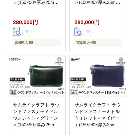
＞(150×90×厚み25mm)
＞(150×90×厚み25mm)
レザー 革 本革 レザー
レザー 革 本革 レザー
製品 革製品 財布 サイ
製品 革製品 財布 サイ
280,000円
280,000円
フ ルガトショルダー ギ
フ ルガトショルダー ギ
フト 名入れ 日本製 手
フト 名入れ 日本製 手
縫い ハンドメイド ファ
縫い ハンドメイド ファ
ッション 小物 Samurai
ッション 小物 Samurai
宮城県 大和町
宮城県 大和町
Craft【株式会社Stand
Craft【株式会社Stand
Field】ta284-black
Field】ta284-brown
サムライクラフト ラウ
サムライクラフト ラウ
ンドファスナーミドル
ンドファスナーミドル
ウォレット＜グリーン
ウォレット＜ネイビー
＞(150×90×厚み25mm)
＞(150×90×厚み25mm)
レザー 革 本革 レザー
レザー 革 本革 レザー