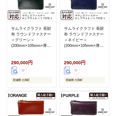
サムライクラフト 長財
サムライクラフト 長財
布 ラウンドファスナー
布 ラウンドファスナー
＜グリーン＞
＜ネイビー＞
(200mm×105mm×厚み
(200mm×105mm×厚み
25mm) レザー 革 レザ
25mm) レザー 革 レザ
ー製品 革製品 さいふ
ー製品 革製品 さいふ
290,000円
290,000円
サイフ 名入れ ギフト
サイフ 名入れ ギフト
ルガトショルダー 本格
ルガトショルダー 本格
シンプル ファッション
シンプル ファッション
日本製 手縫い ハンドメ
日本製 手縫い ハンドメ
宮城県 大和町
宮城県 大和町
イド Samurai Craft【株
イド Samurai Craft【株
式会社Stand Field】
式会社Stand Field】
ta273-green
ta273-navy