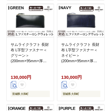
式会社Stand Field】
式会社Stand Field】
ta274-black
ta274-brown
サムライクラフト 長財
サムライクラフト 長財
布 L字型ファスナー＜
布 L字型ファスナー＜
グリーン＞
ネイビー＞
(200mm×95mm×厚み
(200mm×95mm×厚み
10mm)レザー 革 レザ
10mm)レザー 革 レザ
ー製品 革製品 さいふ
ー製品 革製品 さいふ
130,000円
130,000円
サイフ 名入れ ギフト
サイフ 名入れ ギフト
ルガトショルダー 本格
ルガトショルダー 本格
シンプル ファッション
シンプル ファッション
日本製 手縫い ハンドメ
日本製 手縫い ハンドメ
宮城県 大和町
宮城県 大和町
イド Samurai Craft【株
イド Samurai Craft【株
式会社Stand Field】
式会社Stand Field】
ta274-green
ta274-navy