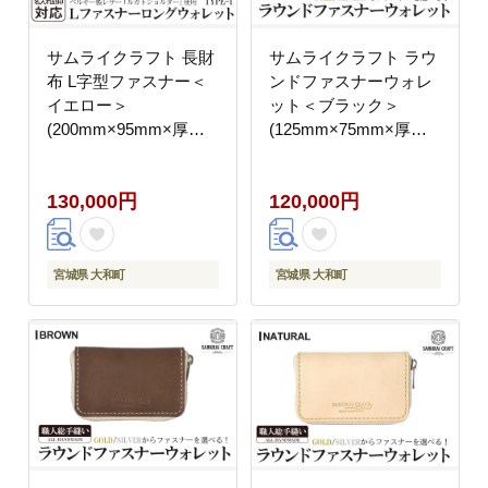
サムライクラフト 長財
サムライクラフト ラウ
布 L字型ファスナー＜
ンドファスナーウォレ
イエロー＞
ット＜ブラック＞
(200mm×95mm×厚み
(125mm×75mm×厚み
10mm)レザー 革 レザ
20mm) レザー 革 本革
ー製品 革製品 さいふ
レザー製品 革製品 財布
130,000円
120,000円
サイフ 名入れ ギフト
サイフ ギフト 日本製
ルガトショルダー 本格
手縫い ハンドメイド フ
シンプル ファッション
ァッション 小物
日本製 手縫い ハンドメ
Samurai Craft【株式会
宮城県 大和町
宮城県 大和町
イド Samurai Craft【株
社Stand Field】ta279-
式会社Stand Field】
black
ta274-yellow