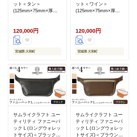
ット＜タン＞
ット＜ワイン＞
(125mm×75mm×厚み
(125mm×75mm×厚み
20mm) レザー 革 本革
20mm) レザー 革 本革
レザー製品 革製品 財布
レザー製品 革製品 財布
120,000円
120,000円
サイフ ギフト 日本製
サイフ ギフト 日本製
手縫い ハンドメイド フ
手縫い ハンドメイド フ
ァッション 小物
ァッション 小物
Samurai Craft【株式会
Samurai Craft【株式会
宮城県 大和町
宮城県 大和町
社Stand Field】ta279-
社Stand Field】ta279-
tan
wine
サムライクラフト ユー
サムライクラフト ユー
ティリティ ファニーパ
ティリティ ファニーパ
ック L (ロングウォレッ
ック L (ロングウォレッ
トサイズ)＜ブラック＞
トサイズ)＜ブラウン＞