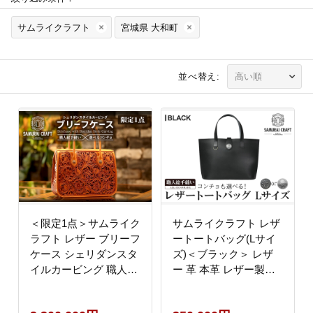
サムライクラフト
宮城県 大和町
並べ替え:
＜限定1点＞サムライク
サムライクラフト レザ
ラフト レザー ブリーフ
ートートバッグ(Lサイ
ケース シェリダンスタ
ズ)＜ブラック＞ レザ
イルカービング 職人総
ー 革 本革 レザー製品
手縫い レザーバッグ ビ
革製品 鞄 カバン 厚革
ジネスバッグ カービン
ヌメ ギフト 日本製 手