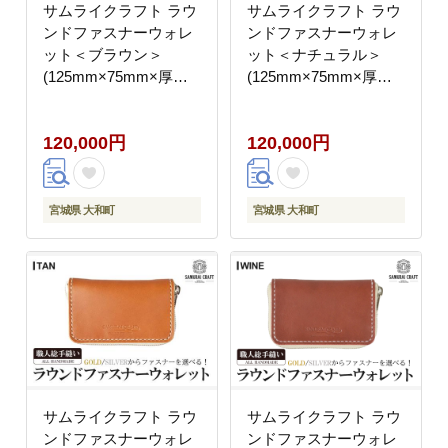
サムライクラフト ラウ
サムライクラフト ラウ
ンドファスナーウォレ
ンドファスナーウォレ
ット＜ブラウン＞
ット＜ナチュラル＞
(125mm×75mm×厚み
(125mm×75mm×厚み
20mm) レザー 革 本革
20mm) レザー 革 本革
レザー製品 革製品 財布
レザー製品 革製品 財布
120,000円
120,000円
サイフ ギフト 日本製
サイフ ギフト 日本製
手縫い ハンドメイド フ
手縫い ハンドメイド フ
ァッション 小物
ァッション 小物
Samurai Craft【株式会
Samurai Craft【株式会
宮城県 大和町
宮城県 大和町
社Stand Field】ta279-
社Stand Field】ta279-
brown
natural
サムライクラフト ラウ
サムライクラフト ラウ
ンドファスナーウォレ
ンドファスナーウォレ