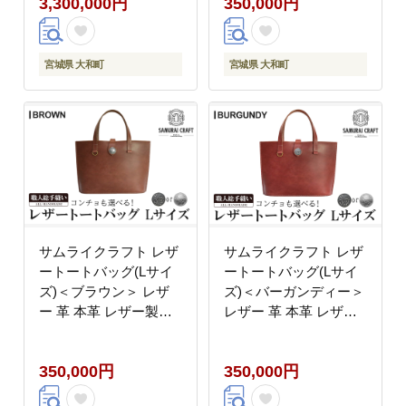
3,300,000円
350,000円
グ レザー 本革 日本製
縫い ハンドメイド ファ
数量限定 ハンドメイド
ッション 小物 Samurai
ファッション メンズ
Craft【株式会社Stand
Samurai Craft【株式会
Field】ta282-black
宮城県 大和町
宮城県 大和町
社Stand Field】ta418
サムライクラフト レザ
サムライクラフト レザ
ートートバッグ(Lサイ
ートートバッグ(Lサイ
ズ)＜ブラウン＞ レザ
ズ)＜バーガンディー＞
ー 革 本革 レザー製品
レザー 革 本革 レザー
革製品 鞄 カバン 厚革
製品 革製品 鞄 カバン
ヌメ ギフト 日本製 手
厚革ヌメ ギフト 日本製
350,000円
350,000円
縫い ハンドメイド ファ
手縫い ハンドメイド フ
ッション 小物 Samurai
ァッション 小物