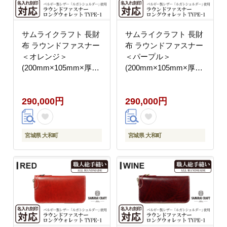
サムライクラフト 長財
サムライクラフト 長財
布 ラウンドファスナー
布 ラウンドファスナー
＜オレンジ＞
＜パープル＞
(200mm×105mm×厚み
(200mm×105mm×厚み
25mm) レザー 革 レザ
25mm) レザー 革 レザ
ー製品 革製品 さいふ
ー製品 革製品 さいふ
290,000円
290,000円
サイフ 名入れ ギフト
サイフ 名入れ ギフト
ルガトショルダー 本格
ルガトショルダー 本格
シンプル ファッション
シンプル ファッション
日本製 手縫い ハンドメ
日本製 手縫い ハンドメ
宮城県 大和町
宮城県 大和町
イド Samurai Craft【株
イド Samurai Craft【株
式会社Stand Field】
式会社Stand Field】
ta273-orange
ta273-purple