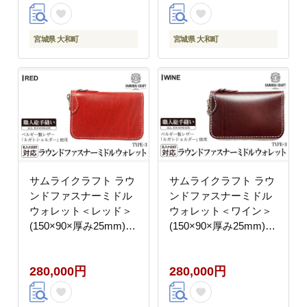
フト 名入れ 日本製 手
フト 名入れ 日本製 手
縫い ハンドメイド ファ
縫い ハンドメイド ファ
ッション 小物 Samurai
ッション 小物 Samurai
宮城県 大和町
宮城県 大和町
Craft【株式会社Stand
Craft【株式会社Stand
Field】ta284-orange
Field】ta284-purple
サムライクラフト ラウ
サムライクラフト ラウ
ンドファスナーミドル
ンドファスナーミドル
ウォレット＜レッド＞
ウォレット＜ワイン＞
(150×90×厚み25mm)
(150×90×厚み25mm)
レザー 革 本革 レザー
レザー 革 本革 レザー
製品 革製品 財布 サイ
製品 革製品 財布 サイ
280,000円
280,000円
フ ルガトショルダー ギ
フ ルガトショルダー ギ
フト 名入れ 日本製 手
フト 名入れ 日本製 手
縫い ハンドメイド ファ
縫い ハンドメイド ファ