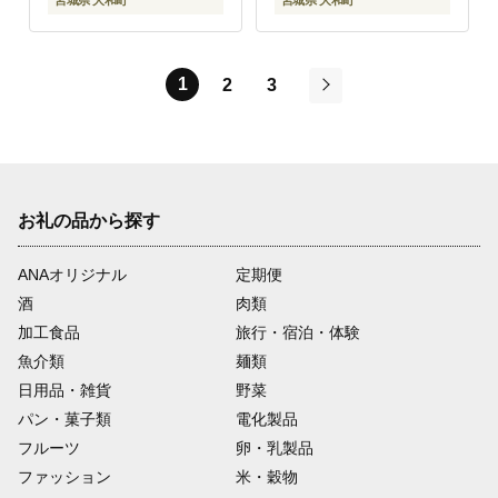
宮城県 大和町
宮城県 大和町
社Stand Field】ta417-
社Stand Field】ta417-
natural
tan
1
2
3
次
お礼の品から探す
ANAオリジナル
定期便
酒
肉類
加工食品
旅行・宿泊・体験
魚介類
麺類
日用品・雑貨
野菜
パン・菓子類
電化製品
フルーツ
卵・乳製品
ファッション
米・穀物