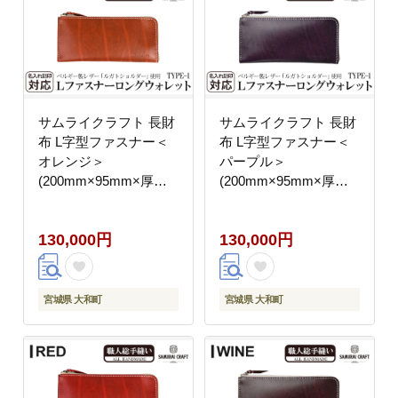
サムライクラフト 長財
サムライクラフト 長財
布 L字型ファスナー＜
布 L字型ファスナー＜
オレンジ＞
パープル＞
(200mm×95mm×厚み
(200mm×95mm×厚み
10mm)レザー 革 レザ
10mm)レザー 革 レザ
ー製品 革製品 さいふ
ー製品 革製品 さいふ
130,000円
130,000円
サイフ 名入れ ギフト
サイフ 名入れ ギフト
ルガトショルダー 本格
ルガトショルダー 本格
シンプル ファッション
シンプル ファッション
日本製 手縫い ハンドメ
日本製 手縫い ハンドメ
宮城県 大和町
宮城県 大和町
イド Samurai Craft【株
イド Samurai Craft【株
式会社Stand Field】
式会社Stand Field】
ta274-orange
ta274-purple