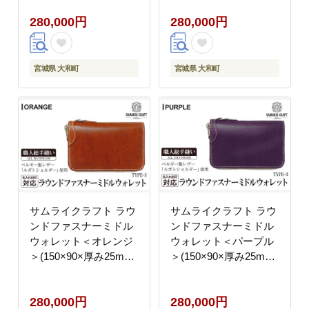
製品 革製品 財布 サイ
製品 革製品 財布 サイ
280,000円
280,000円
フ ルガトショルダー ギ
フ ルガトショルダー ギ
フト 名入れ 日本製 手
フト 名入れ 日本製 手
縫い ハンドメイド ファ
縫い ハンドメイド ファ
ッション 小物 Samurai
ッション 小物 Samurai
宮城県 大和町
宮城県 大和町
Craft【株式会社Stand
Craft【株式会社Stand
Field】ta284-green
Field】ta284-navy
サムライクラフト ラウ
サムライクラフト ラウ
ンドファスナーミドル
ンドファスナーミドル
ウォレット＜オレンジ
ウォレット＜パープル
＞(150×90×厚み25mm)
＞(150×90×厚み25mm)
レザー 革 本革 レザー
レザー 革 本革 レザー
製品 革製品 財布 サイ
製品 革製品 財布 サイ
280,000円
280,000円
フ ルガトショルダー ギ
フ ルガトショルダー ギ