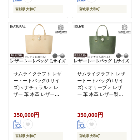
Craft【株式会社Stand
Samurai Craft【株式会
Field】ta282-brown
社Stand Field】ta282-
宮城県 大和町
宮城県 大和町
burgundy
サムライクラフト レザ
サムライクラフト レザ
ートートバッグ(Lサイ
ートートバッグ(Lサイ
ズ)＜ナチュラル＞ レ
ズ)＜オリーブ＞ レザ
ザー 革 本革 レザー製
ー 革 本革 レザー製品
品 革製品 鞄 カバン 厚
革製品 鞄 カバン 厚革
革ヌメ ギフト 日本製
ヌメ ギフト 日本製 手
350,000円
350,000円
手縫い ハンドメイド フ
縫い ハンドメイド ファ
ァッション 小物
ッション 小物 Samurai
Samurai Craft【株式会
Craft【株式会社Stand
社Stand Field】ta282-
Field】ta282-olive
宮城県 大和町
宮城県 大和町