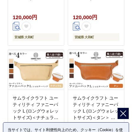
ショルダーバッグ ウエ
ショルダーバッグ ウエ
ストバッグ レザーバッ
ストバッグ レザーバッ
120,000円
120,000円
グ レザー 本革 日本製
グ レザー 本革 日本製
総手縫い ハンドメイド
総手縫い ハンドメイド
ファッション メンズ
ファッション メンズ
Samurai Craft【株式会
Samurai Craft【株式会
宮城県 大和町
宮城県 大和町
社Stand Field】ta411-
社Stand Field】ta411-
black
brown
サムライクラフト ユー
サムライクラフト ユー
ティリティ ファニーパ
ティリティ ファニーパ
ック L (ロングウォレッ
ック L (ロングウォレッ
トサイズ)＜ナチュラル
トサイズ)＜タン＞ シ
＞ ショルダーバッグ ウ
ョルダーバッグ ウエス
当サイトでは、サイト利便性向上のため、クッキー（Cookie）を使
エストバッグ レザーバ
トバッグ レザーバッグ