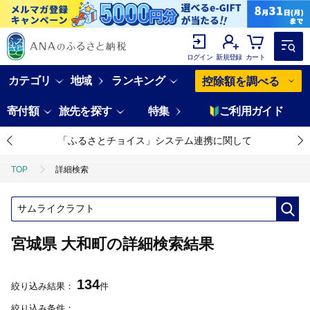
ログイン
新規登録
カート
カテゴリ
地域
ランキング
控除額を調べる
寄付額
旅先を探す
特集
ご利用ガイド
「ふるさとチョイス」システム連携に関して
TOP
詳細検索
宮城県 大和町の詳細検索結果
134
絞り込み結果：
件
絞り込み条件：