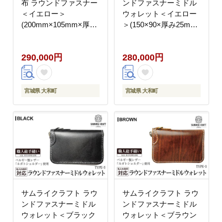
布 ラウンドファスナー
ンドファスナーミドル
＜イエロー＞
ウォレット＜イエロー
(200mm×105mm×厚み
＞(150×90×厚み25mm)
25mm) レザー 革 レザ
レザー 革 本革 レザー
ー製品 革製品 さいふ
製品 革製品 財布 サイ
290,000円
280,000円
サイフ 名入れ ギフト
フ ルガトショルダー ギ
ルガトショルダー 本格
フト 名入れ 日本製 手
シンプル ファッション
縫い ハンドメイド ファ
日本製 手縫い ハンドメ
ッション 小物 Samurai
宮城県 大和町
宮城県 大和町
イド Samurai Craft【株
Craft【株式会社Stand
式会社Stand Field】
Field】ta284-yellow
ta273-yellow
サムライクラフト ラウ
サムライクラフト ラウ
ンドファスナーミドル
ンドファスナーミドル
ウォレット＜ブラック
ウォレット＜ブラウン