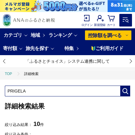
ログイン
新規登録
カート
カテゴリ
地域
ランキング
控除額を調べる
寄付額
旅先を探す
特集
ご利用ガイド
「ふるさとチョイス」システム連携に関して
TOP
詳細検索
詳細検索結果
10
絞り込み結果：
件
絞り込み条件：