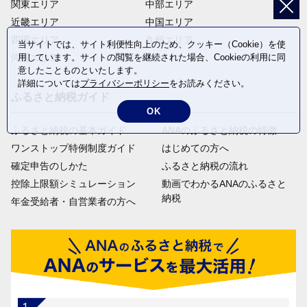
関東エリア
中部エリア
近畿エリア
中国エリア
四国エリア
九州エリア
当サイトでは、サイト利便性向上のため、クッキー（Cookie）を使
用しています。サイトの閲覧を継続された場合、Cookieの利用に同
沖縄エリア
意したことものといたします。
詳細については
プライバシーポリシー
をお読みください。
ふるさと納税ガイド
OK
ふるさと納税の基本ガイド
ANAのふるさと納税の特徴
ワンストップ特例制度ガイド
はじめての方へ
確定申告のしかた
ふるさと納税の流れ
控除上限額シミュレーション
動画でわかるANAのふるさと
納税
年金受給者・自営業者の方へ