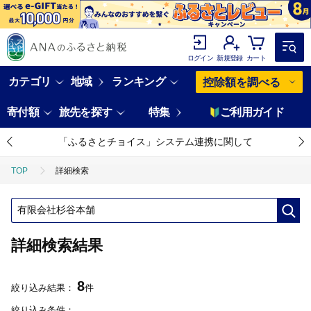
ログイン
新規登録
カート
カテゴリ
地域
ランキング
控除額を調べる
寄付額
旅先を探す
特集
ご利用ガイド
「ふるさとチョイス」システム連携に関して
TOP
詳細検索
詳細検索結果
8
絞り込み結果：
件
絞り込み条件：