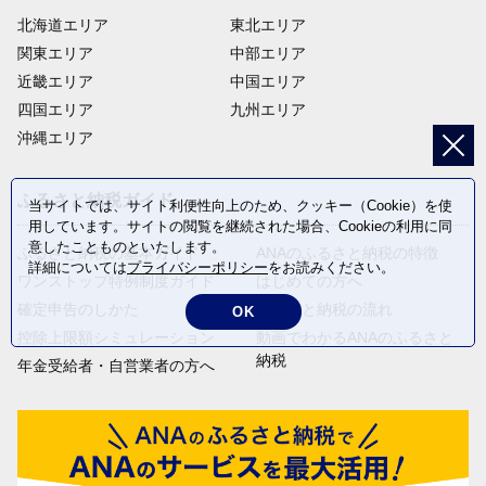
北海道エリア
東北エリア
関東エリア
中部エリア
近畿エリア
中国エリア
四国エリア
九州エリア
沖縄エリア
ふるさと納税ガイド
当サイトでは、サイト利便性向上のため、クッキー（Cookie）を使
用しています。サイトの閲覧を継続された場合、Cookieの利用に同
意したことものといたします。
ふるさと納税の基本ガイド
ANAのふるさと納税の特徴
詳細については
プライバシーポリシー
をお読みください。
ワンストップ特例制度ガイド
はじめての方へ
確定申告のしかた
ふるさと納税の流れ
OK
控除上限額シミュレーション
動画でわかるANAのふるさと
納税
年金受給者・自営業者の方へ