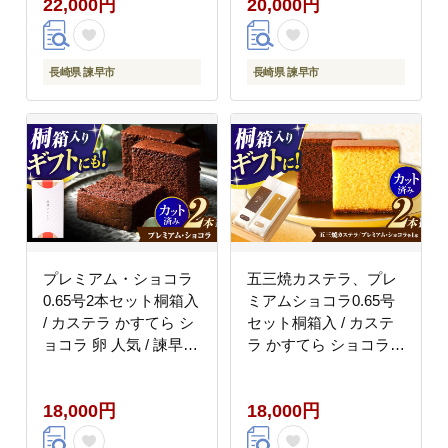
22,000円
20,000円
長崎県 諫早市
長崎県 諫早市
プレミアム・ショコラ
五三焼カステラ、プレ
0.65号2本セット桐箱入
ミアムショコラ0.65号
/ カステラ かすてら シ
セット桐箱入 / カステ
ョコラ 卵 人気 / 諫早市
ラ かすてら ショコラ
/ 有限会社杉谷本舗
五三焼 卵 / 諫早市 / 有
[AHAE003]
限会社杉谷本舗
18,000円
18,000円
[AHAE004]