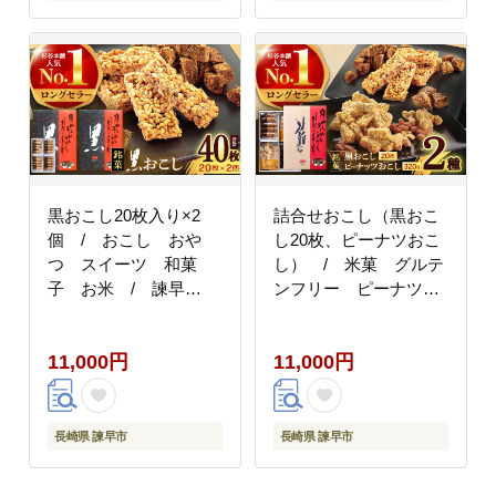
黒おこし20枚入り×2
詰合せおこし（黒おこ
個 / おこし おや
し20枚、ピーナツおこ
つ スイーツ 和菓
し） / 米菓 グルテ
子 お米 / 諫早
ンフリー ピーナツ
市 / 有限会社杉谷本
黒砂糖 おやつ / 諫
舗 [AHAE013]
早市 / 有限会社杉谷
11,000円
11,000円
本舗 [AHAE015]
長崎県 諫早市
長崎県 諫早市