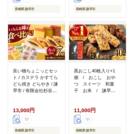
長崎県 諫早市
長崎県 諫早市
良い物ちょこっとセッ
黒おこし40枚入り×1
ト / カステラ かすてら
個 / おこし おや
どら焼き どらやき / 諫
つ スイーツ 和菓
早市 / 有限会社杉谷本
子 お米 / 諫早
舗 [AHAE001]
市 / 有限会社杉谷本
舗 [AHAE014]
13,000円
11,000円
長崎県 諫早市
長崎県 諫早市