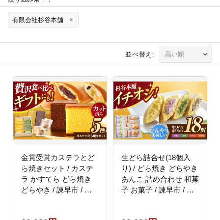
有限会社杉谷本舗
並べ替え:
金賞受賞カステラとど
生どら詰合せ(18個入
ら焼きセット / カステ
り) / どら焼き どらやき
ラ かすてら どら焼き
あんこ 詰め合わせ 和菓
どらやき / 諫早市 / 有
子 お菓子 / 諫早市 / 有
限会社杉谷本舗
限会社杉谷本舗
[AHAE007]
[AHAE006]