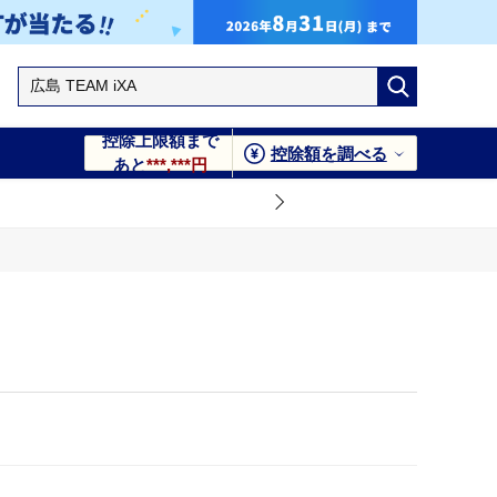
控除上限額まで
控除額を調べる
あと
***,***円