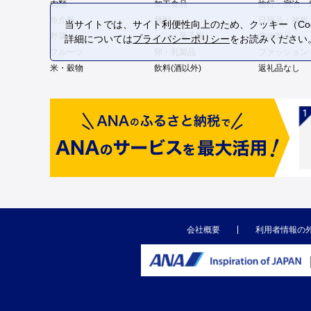
肉類
加工食品
旅行・宿泊・
魚介類
麺類
日用品・雑貨
当サイトでは、サイト利便性向上のため、クッキー（Coo
野菜
パン・菓子類
電化製品
詳細については
プライバシーポリシー
をお読みください
フルーツ
卵・乳製品
ファッション
米・穀物
飲料(酒以外)
返礼品なし
会社概要
利用者情報の