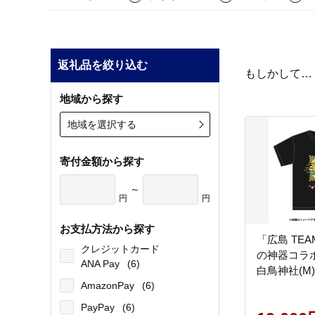
返礼品を絞り込む
もしかして…
地域から探す
地域を選択する
寄付金額から探す
～
円
円
お支払方法から探す
「広島 TEA
クレジットカード
の神器コラボT
ANA Pay
(6)
白鳥神社(M)
AmazonPay
(6)
PayPay
(6)