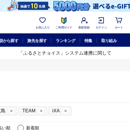
お気に入り
ご利用ガイド
新規登録
ログイン
カート
額から探す
旅先を探す
ランキング
特集
取り組み
「ふるさとチョイス」システム連携に関して
広島
TEAM
iXA
高い順
新着順