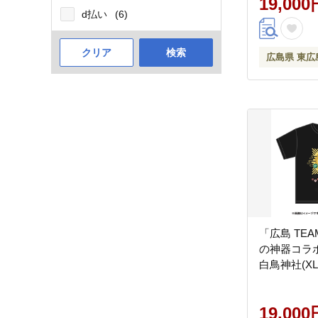
19,000
d払い
(6)
クリア
検索
広島県 東広
「広島 TEA
の神器コラボT
白鳥神社(XL
19,000