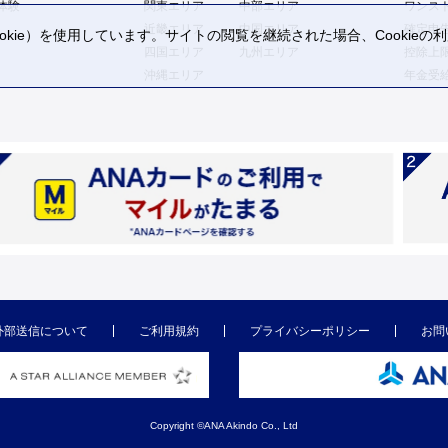
体験
関東エリア
中部エリア
ワンス
近畿エリア
中国エリア
確定申
kie）を使用しています。サイトの閲覧を継続された場合、Cookie
四国エリア
九州エリア
控除上
。
沖縄エリア
年金受
外部送信について
ご利用規約
プライバシーポリシー
お問
Copyright ©ANA Akindo Co., Ltd