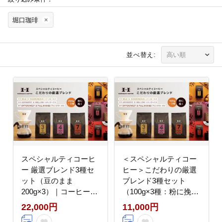
堀口珈琲
並べ替え:
スペシャルティコーヒ
＜スペシャルティコー
ー 厳選ブレンド3種セ
ヒー＞こだわりの厳選
ット（豆のまま
ブレンド3種セット
200g×3）｜コーヒー豆
（100g×3種：粉に挽
珈琲 お取り寄せ ギフト
く）
22,000円
11,000円
｜人気 おすすめ 送料無