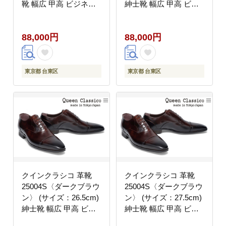
靴 幅広 甲高 ビジネス
紳士靴 幅広 甲高 ビジ
シューズ ストレートチ
ネスシューズ ストレー
ップ フォーマル レベル
トチップ フォーマル レ
88,000円
88,000円
ソ仕上げ 牛革
ベルソ仕上げ 牛革
東京都 台東区
東京都 台東区
クインクラシコ 革靴
クインクラシコ 革靴
25004S〈ダークブラウ
25004S〈ダークブラウ
ン〉 (サイズ：26.5cm)
ン〉 (サイズ：27.5cm)
紳士靴 幅広 甲高 ビジ
紳士靴 幅広 甲高 ビジ
ネスシューズ ストレー
ネスシューズ ストレー