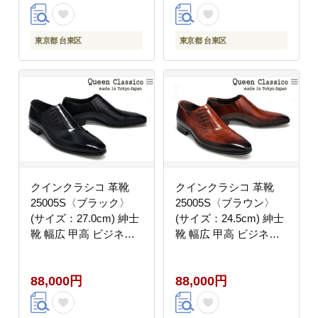
東京都 台東区
東京都 台東区
クインクラシコ 革靴
クインクラシコ 革靴
25005S〈ブラック〉
25005S〈ブラウン〉
(サイズ：27.0cm) 紳士
(サイズ：24.5cm) 紳士
靴 幅広 甲高 ビジネス
靴 幅広 甲高 ビジネス
シューズ サイドレース
シューズ サイドレース
エラスティック スリッ
エラスティック スリッ
88,000円
88,000円
ポン 牛革
ポン 牛革