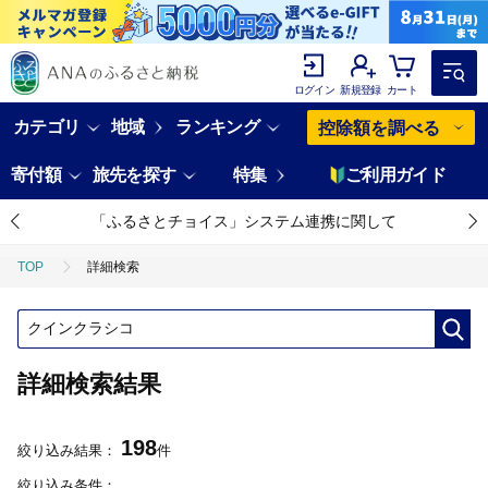
ログイン
新規登録
カート
カテゴリ
地域
ランキング
控除額を調べる
寄付額
旅先を探す
特集
ご利用ガイド
「ふるさとチョイス」システム連携に関して
TOP
詳細検索
詳細検索結果
198
絞り込み結果：
件
絞り込み条件：