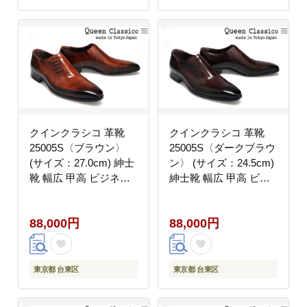
クインクラシコ 革靴
クインクラシコ 革靴
25005S〈ブラウン〉
25005S〈ダークブラウ
(サイズ：27.0cm) 紳士
ン〉 (サイズ：24.5cm)
靴 幅広 甲高 ビジネス
紳士靴 幅広 甲高 ビジ
シューズ サイドレース
ネスシューズ サイドレ
エラスティック スリッ
ース エラスティック ス
88,000円
88,000円
ポン 牛革
リッポン 牛革
東京都 台東区
東京都 台東区