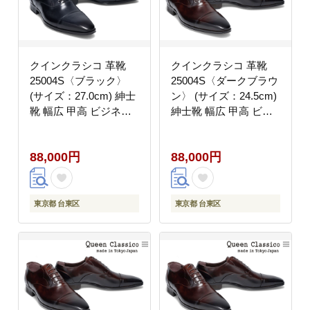
クインクラシコ 革靴
クインクラシコ 革靴
25004S〈ブラック〉
25004S〈ダークブラウ
(サイズ：27.0cm) 紳士
ン〉 (サイズ：24.5cm)
靴 幅広 甲高 ビジネス
紳士靴 幅広 甲高 ビジ
シューズ ストレートチ
ネスシューズ ストレー
ップ フォーマル レベル
トチップ フォーマル レ
88,000円
88,000円
ソ仕上げ 牛革
ベルソ仕上げ 牛革
東京都 台東区
東京都 台東区