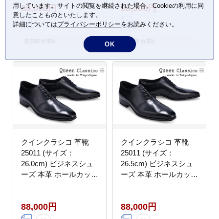
用しています。サイトの閲覧を継続された場合、Cookieの利用に同
88,000円
88,000円
意したことものといたします。
詳細については
プライバシーポリシー
をお読みください。
東京都 台東区
東京都 台東区
OK
クインクラシコ 革靴
クインクラシコ 革靴
25011 (サイズ：
25011 (サイズ：
26.0cm) ビジネスシュ
26.5cm) ビジネスシュ
ーズ 本革 ホールカット
ーズ 本革 ホールカット
幅広 甲高 牛革 フォー
幅広 甲高 牛革 フォー
マル カジュアル
マル カジュアル
88,000円
88,000円