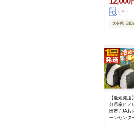
12,000
大分県 日田
【最短発送
分県産ヒノヒカリ 1
田市 / J
ーンセンター
[ARDX027]