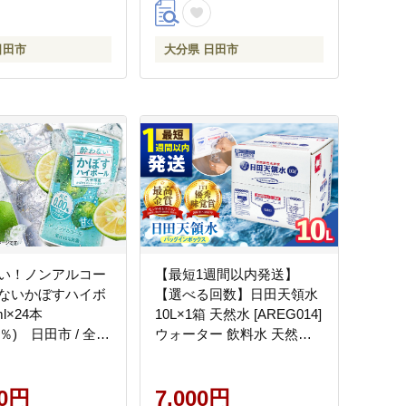
日田市
大分県 日田市
い！ノンアルコー
【最短1週間以内発送】
ないかぼすハイボ
【選べる回数】日田天領水
l×24本
10L×1箱 天然水 [AREG014]
00％) 日田市 / 全国
ウォーター 飲料水 天然水
組合連合会大分県
ミネラルウォーター
ンアルコール ハイ
す [ARFD002]
00円
7,000円