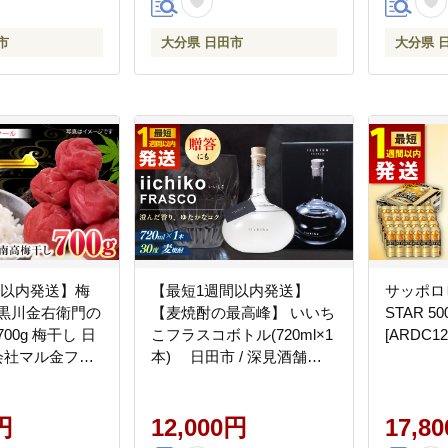
市
大分県 日田市
大分県 
間以内発送】梅
【最短1週間以内発送】
サッポロ
 黒川金右衛門の
【麦焼酎の最高峰】 いいち
STAR 5
00g 梅干し 日
こフラスコボトル(720ml×1
[ARDC12
式会社マル金ファ
本) 日田市 / 深見酒舗
01]
[AREY003]
円
12,000円
17,8