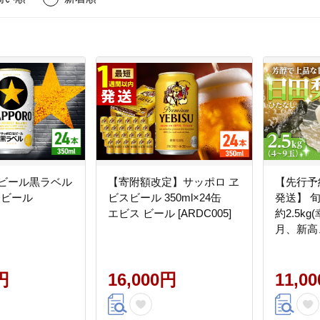
生ビール黒ラベル
【寄附額改定】サッポロ ヱ
【先行予
缶 ビール
ビスビール 350ml×24缶
発送】 
エビス ビール [ARDC005]
約2.5k
月、新高
南国フル
梨 果物
円
16,000円
可地域：離
11,0