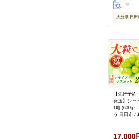
大分県 日田
【先行予約・
発送】シャ
1箱 (600g～
う 日田市 /
送不可地域
縄・離島】 [
17,000