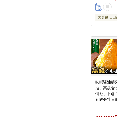
大分県 日田
味噌醤油醸
油」高級合せ味
個セット(計1.
有限会社日
[ARAJ001