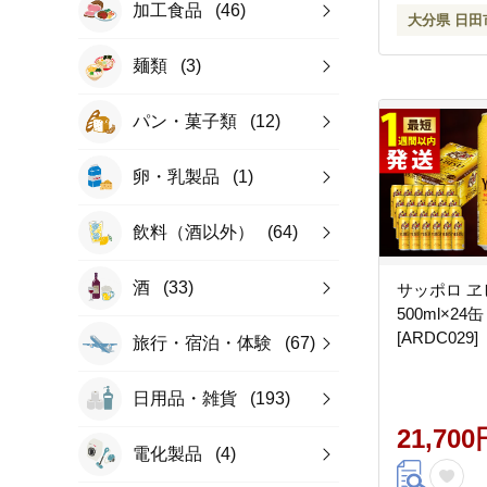
加工食品
(46)
大分県 日田
麺類
(3)
パン・菓子類
(12)
卵・乳製品
(1)
飲料（酒以外）
(64)
酒
(33)
サッポロ 
500ml×24
[ARDC029]
旅行・宿泊・体験
(67)
日用品・雑貨
(193)
21,700
電化製品
(4)