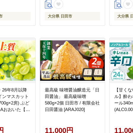
市
大分県 日田市
大分県 
26年8月以降
最高級 味噌醤油醸造元「日
【甘くな
インマスカット
田醤油」 最高級味噌
ル】酔わ
700g×2房) ぶど
580g×2個 日田市 / 有限会社
ール340m
 JAおおいた【配
日田醤油 [ARAJ020]
(ALC0.
：北海道・沖
農業協同
AREW005]
本部 ノ
円
11,000円
ボール かぼ
11,0