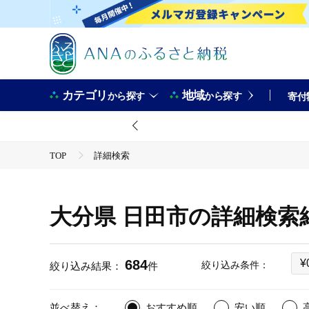
カテゴリ
地域
から探す
から探す
寄付
TOP
詳細検索
大分県 日田市の詳細検索
684
¥
絞り込み条件：
絞り込み結果：
件
並べ替え：
おすすめ順
安い順