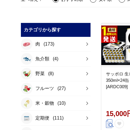
カテゴリから探す
肉
(173)
魚介類
(4)
野菜
(8)
サッポロ 
350ml×24
[ARDC009]
フルーツ
(27)
米・穀物
(10)
15,000
定期便
(111)