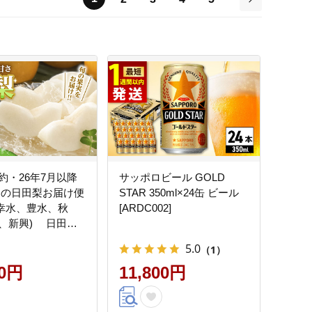
次
約・26年7月以降
サッポロビール GOLD
旬の日田梨お届け便
STAR 350ml×24缶 ビール
g(幸水、豊水、秋
[ARDC002]
、新興) 日田市 /
ーツ株式会社 なし
5.0
（1）
 フルーツ【配送不
島】[ARET007]
00円
11,800円