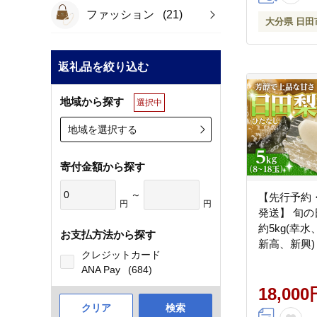
ファッション
(21)
大分県 日田
返礼品を絞り込む
地域から探す
選択中
地域を選択する
寄付金額から探す
～
【先行予約・
円
円
発送】 旬
約5kg(幸
お支払方法から探す
新高、新興)
クレジットカード
フルーツ株式
ANA Pay
(684)
果物 フルー
地域：離島】[
18,000
クリア
検索