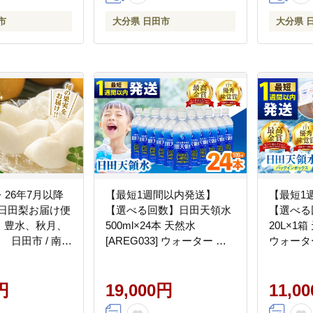
市
大分県 日田市
大分県 
26年7月以降
【最短1週間以内発送】
【最短1
の日田梨お届け便
【選べる回数】日田天領水
【選べる
水、豊水、秋月、
500ml×24本 天然水
20L×1箱
 日田市 / 南国
[AREG033] ウォーター 飲
ウォータ
会社 なし 梨
料水 天然水 ミネラルウォ
ミネラル
ツ 【配送不可
ーター
ARET008]
円
19,000円
11,0