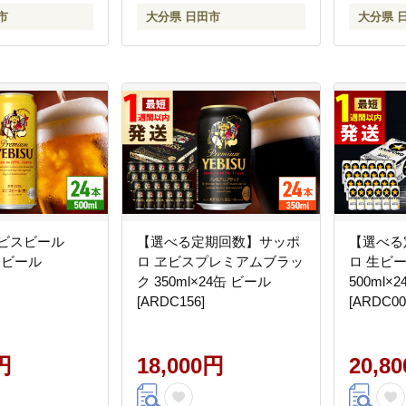
市
大分県 日田市
大分県 
ヱビスビール
【選べる定期回数】サッポ
【選べる
缶 ビール
ロ ヱビスプレミアムブラッ
ロ 生ビ
ク 350ml×24缶 ビール
500ml×
[ARDC156]
[ARDC00
円
18,000円
20,8