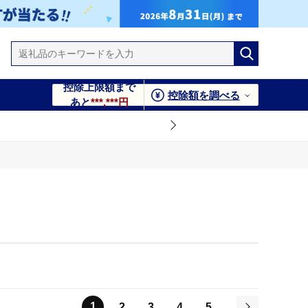
控除上限額まで
控除額を調べる
あと
***,***円
1
2
3
4
5