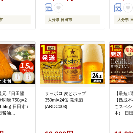
市
大分県 日田市
大分県 
造元「日田醤
サッポロ 麦とホップ
【最短1
噌 750g×2
350ml×24缶 発泡酒
【熟成本
5kg) 日田市 /
[ARDC003]
こスペシャ
田醤油
本) 日田
]みそ ミソ 調味料
[AREY00