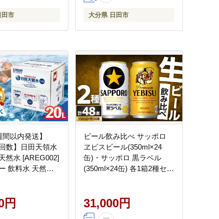
日田市
大分県 日田市
週間以内発送】
ビール飲み比べ サッポロ
回数】日田天領水
ヱビスビール(350ml×24
 天然水 [AREG002]
缶)・サッポロ 黒ラベル
ー 飲料水 天然水
(350ml×24缶) 各1箱2種セッ
ウォーター
ト 日田市 / 株式会社綾部
商店 ビールセット 飲み比
00円
べ びーる ビール
31,000円
[ARDC168]