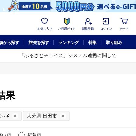
お気に入り
ご利用ガイド
新規登録
ログイン
カート
額から探す
旅先を探す
ランキング
特集
取り組み
「ふるさとチョイス」システム連携に関して
結果
0～¥
大分県 日田市
高い順
新着順