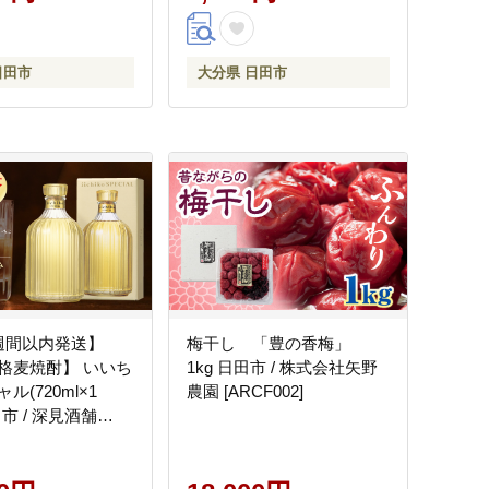
日田市
大分県 日田市
週間以内発送】
梅干し 「豊の香梅」
格麦焼酎】 いいち
1kg 日田市 / 株式会社矢野
ル(720ml×1
農園 [ARCF002]
市 / 深見酒舗
2]