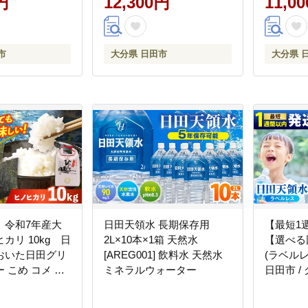
円
12,300円
11,0
市
大分県 日田市
大分県 
】令和7年産大
日田天領水 長期保存用
【最短1
0kg 日
2L×10本×1箱 天然水
【選べる
Aおおいた日田グリ
[AREG001] 飲料水 天然水
(ラベルレ
 こめ コメ 米
ミネラルウォーター
日田市 
株式会社
ルウォータ