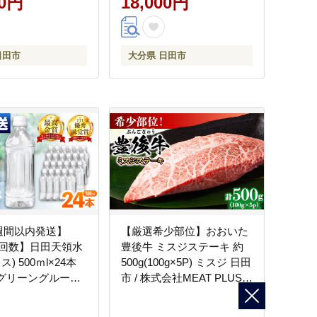
00円
18,000円
日田市
大分県 日田市
週間以内発送】
【厳選希少部位】おおいた
回数】日田天領水
豊後牛 ミスジステーキ 約
ス) 500ｍl×24本
500g(100g×5P) ミスジ 日田
/ グリーングループ
市 / 株式会社MEAT PLUS
 みず 水 ミネラ
牛 うし 黒毛和牛 和牛 豊後
ー [AREG059]
牛 [AREI025]