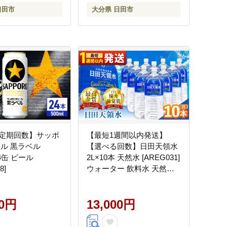
日田市
大分県 日田市
定期回数】サッポ
【最短1週間以内発送】
ール 黒ラベル
【選べる回数】日田天領水
24缶 ビール
2L×10本 天然水 [AREG031]
8]
ウォーター 飲料水 天然水
ミネラルウォーター
00円
13,000円