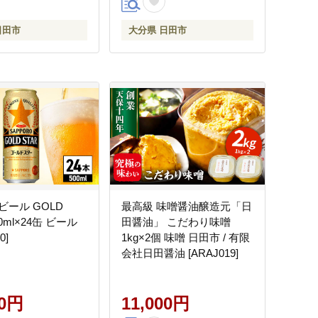
日田市
大分県 日田市
ビール GOLD
最高級 味噌醤油醸造元「日
00ml×24缶 ビール
田醤油」 こだわり味噌
0]
1kg×2個 味噌 日田市 / 有限
会社日田醤油 [ARAJ019]
00円
11,000円