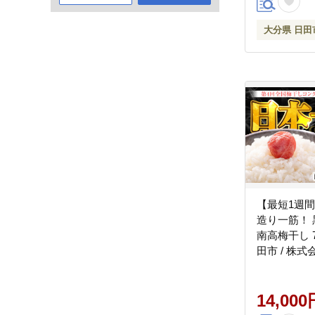
大分県 日田
【最短1週
造り一筋！
南高梅干し 7
田市 / 株
ーム [ARCH0
14,000