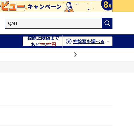
控除上限額まで
控除額を調べる
あと
***,***円