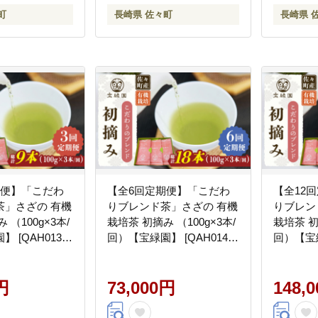
町
長崎県 佐々町
長崎県 
期便】「こだわ
【全6回定期便】「こだわ
【全12
茶」さざの 有機
りブレンド茶」さざの 有機
りブレン
 （100g×3本/
栽培茶 初摘み （100g×3本/
栽培茶 初
 [QAH013]
回）【宝緑園】 [QAH014]
回）【宝緑
[QAH014]
[QAH015
円
73,000円
148,