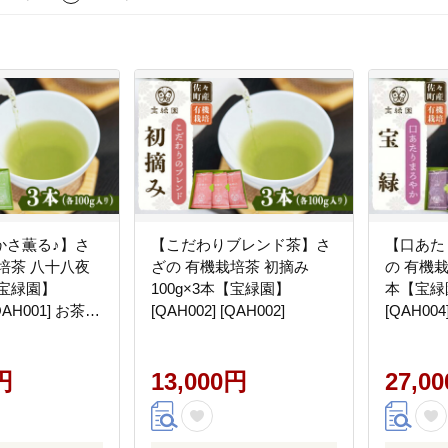
かさ薫る♪】さ
【こだわりブレンド茶】さ
【口あた
培茶 八十八夜
ざの 有機栽培茶 初摘み
の 有機栽
【宝緑園】
100g×3本【宝緑園】
本【宝緑園
[QAH001] お茶
[QAH002] [QAH002]
[QAH004
お茶 茶 ティーパ
円
13,000円
27,0