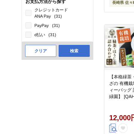
お支払方法から探す
長崎県 佐々
クレジットカード
ANA Pay
(31)
PayPay
(31)
d払い
(31)
クリア
検索
【本格緑茶
ざの 有機栽
ィーバッグ
緑園】 [QAH0
12,000