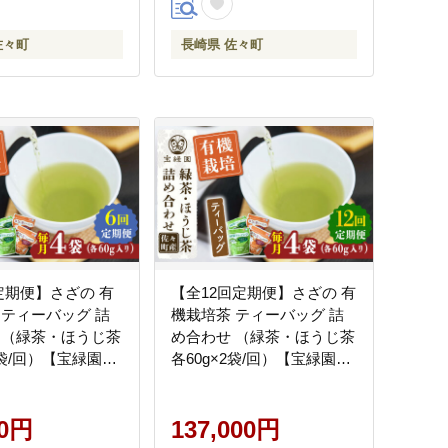
佐々町
長崎県 佐々町
定期便】さざの 有
【全12回定期便】さざの 有
 ティーバッグ 詰
機栽培茶 ティーバッグ 詰
 （緑茶・ほうじ茶
め合わせ （緑茶・ほうじ茶
2袋/回）【宝緑園】
各60g×2袋/回）【宝緑園】
] [QAH029]
[QAH030] [QAH030]
00円
137,000円