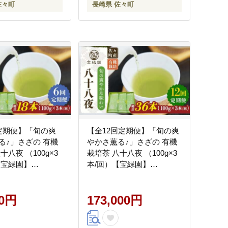
佐々町
長崎県 佐々町
定期便】「旬の爽
【全12回定期便】「旬の爽
る♪」さざの 有機
やかさ薫る♪」さざの 有機
十八夜 （100g×3
栽培茶 八十八夜 （100g×3
【宝緑園】
本/回）【宝緑園】
 [QAH011]
[QAH012] [QAH012]
00円
173,000円