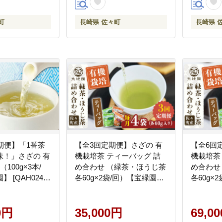
町
長崎県 佐々町
長崎県 
期便】「1番茶
【全3回定期便】さざの 有
【全6回
味！」さざの 有
機栽培茶 ティーバッグ 詰
機栽培茶
め合わせ （緑茶・ほうじ茶
め合わせ
 [QAH024]
各60g×2袋/回）【宝緑園】
各60g×
[QAH028] [QAH028]
[QAH029
0円
35,000円
69,0