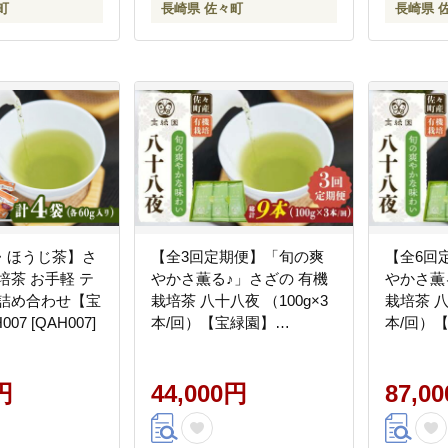
町
長崎県 佐々町
長崎県 
・ほうじ茶】さ
【全3回定期便】「旬の爽
【全6回
培茶 お手軽 テ
やかさ薫る♪」さざの 有機
やかさ薫
 詰め合わせ【宝
栽培茶 八十八夜 （100g×3
栽培茶 八
07 [QAH007]
本/回）【宝緑園】
本/回）
[QAH010] [QAH010]
[QAH011]
円
44,000円
87,0