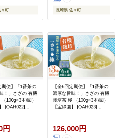
佐々町
長崎県 佐々町
定期便】「1番茶の
【全6回定期便】「1番茶の
味！」さざの 有機
濃厚な旨味！」さざの 有機
栽培茶 極 （100g×3本/回）
[QAH022]
【宝緑園】 [QAH023]
]
[QAH023]
00円
126,000円