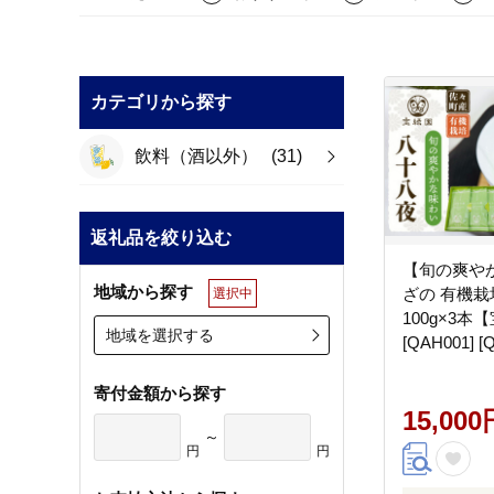
カテゴリから探す
飲料（酒以外）
(31)
返礼品を絞り込む
【旬の爽や
地域から探す
ざの 有機栽
選択中
100g×3本
地域を選択する
[QAH001] 
緑茶 茶葉 
ック ギフト
寄付金額から探す
15,000
～
円
円