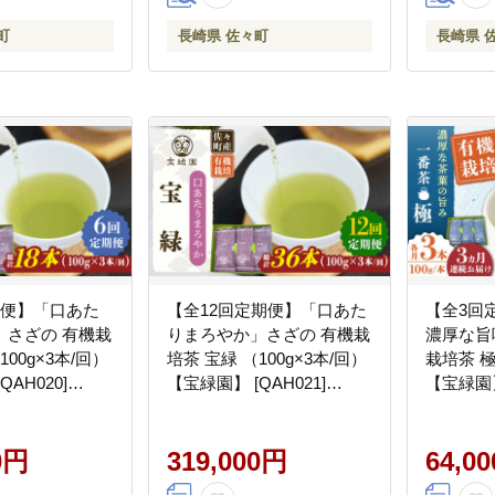
町
長崎県 佐々町
長崎県 
期便】「口あた
【全12回定期便】「口あた
【全3回
」さざの 有機栽
りまろやか」さざの 有機栽
濃厚な旨
100g×3本/回）
培茶 宝緑 （100g×3本/回）
栽培茶 極 （100g×3本/回）
AH020]
【宝緑園】 [QAH021]
【宝緑園】 
[QAH021]
[QAH022
0円
319,000円
64,0