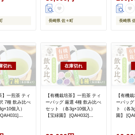
町
長崎県 佐々町
長崎県 
茶】一煎茶 ティ
【有機栽培茶】一煎茶 ティ
【有機栽
沢 7種 飲み比べ
ーバッグ 厳選 4種 飲み比べ
ーバッグ 
g×10個入）
セット （各3g×10個入）
ト （各3
AH031]
【宝緑園】 [QAH032]
園】 [QAH
[QAH032]