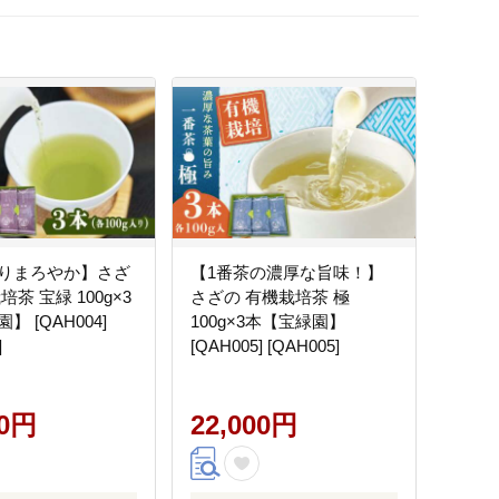
りまろやか】さざ
【1番茶の濃厚な旨味！】
培茶 宝緑 100g×3
さざの 有機栽培茶 極
】 [QAH004]
100g×3本【宝緑園】
]
[QAH005] [QAH005]
00円
22,000円