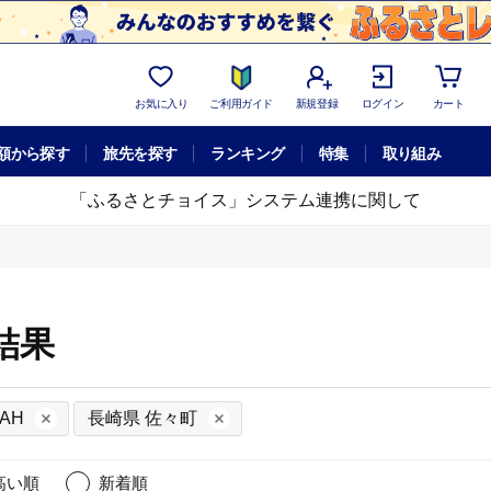
お気に入り
ご利用ガイド
新規登録
ログイン
カート
額から探す
旅先を探す
ランキング
特集
取り組み
「ふるさとチョイス」システム連携に関して
結果
AH
長崎県 佐々町
高い順
新着順