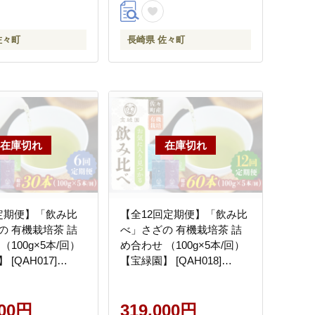
佐々町
長崎県 佐々町
定期便】「飲み比
【全12回定期便】「飲み比
の 有機栽培茶 詰
べ」さざの 有機栽培茶 詰
（100g×5本/回）
め合わせ （100g×5本/回）
[QAH017]
【宝緑園】 [QAH018]
]
[QAH018]
000円
319,000円