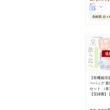
長崎県 佐々
【有機栽培
ーバッグ 贅
セット （各3
【宝緑園】 [Q
[QAH031]