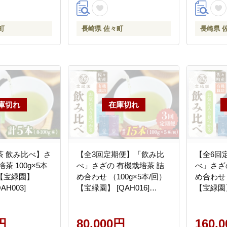
町
長崎県 佐々町
長崎県 
茶 飲み比べ】さ
【全3回定期便】「飲み比
【全6回
茶 100g×5本
べ」さざの 有機栽培茶 詰
べ」さざ
【宝緑園】
め合わせ （100g×5本/回）
め合わせ 
QAH003]
【宝緑園】 [QAH016]
【宝緑園】 
[QAH016]
[QAH017
円
80,000円
160,