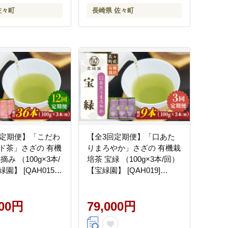
佐々町
長崎県 佐々町
回定期便】「こだわ
【全3回定期便】「口あた
ド茶」さざの 有機
りまろやか」さざの 有機栽
摘み （100g×3本/
培茶 宝緑 （100g×3本/回）
園】 [QAH015]
【宝緑園】 [QAH019]
]
[QAH019]
000円
79,000円