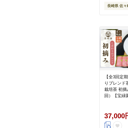
長崎県 佐々
【全3回定
りブレンド
栽培茶 初摘み
回）【宝緑園】
[QAH013]
37,000