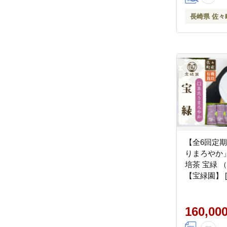
長崎県 佐々
【全6回定
りまろやか
培茶 宝緑 （
【宝緑園】 [Q
[QAH020]
160,00