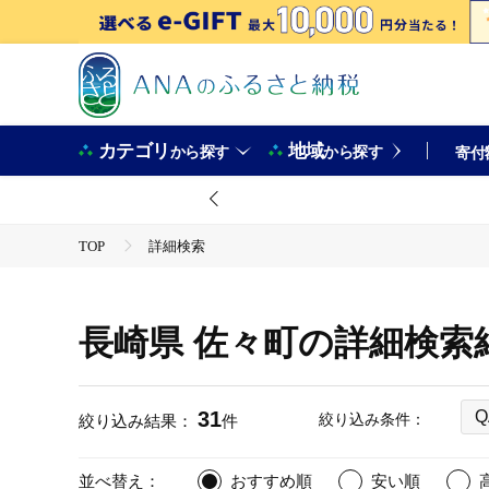
カテゴリ
地域
から探す
から探す
寄付
TOP
詳細検索
長崎県 佐々町の詳細検索
31
Q
絞り込み条件：
絞り込み結果：
件
並べ替え：
おすすめ順
安い順