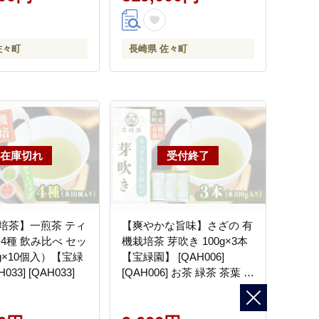
佐々町
長崎県 佐々町
培茶】一煎茶 ティ
【爽やかな旨味】さざの 有
4種 飲み比べ セッ
機栽培茶 芽吹き 100g×3本
g×10個入）【宝緑
【宝緑園】 [QAH006]
033] [QAH033]
[QAH006] お茶 緑茶 茶葉 お
茶 茶 ティーパック ギフト