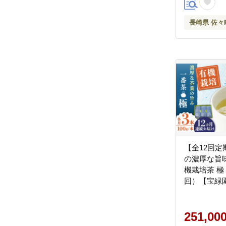
長崎県 佐々
【全12回定
の濃厚な旨
機栽培茶 極 （100g×3本/
回）【宝緑園】
[QAH024]
251,00