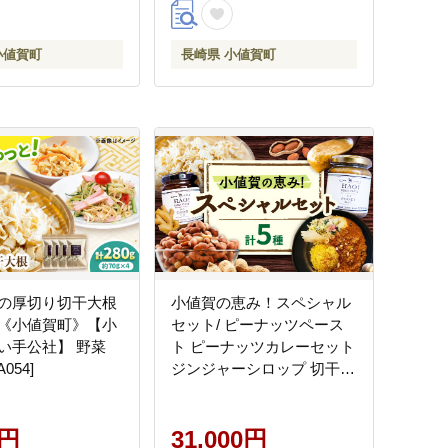
小値賀町
長崎県 小値賀町
の厚切り切干大根
小値賀の恵み！スペシャル
袋 《小値賀町》【小
セット/ ピーナッツペース
い手公社】 野菜
ト ピーナッツカレーセット
054]
ジンジャーシロップ 切干大
根70g 各2個 むき身落花生
3袋 贈答 【小値賀町】《小
0円
値賀町担い手公社》
31,000円