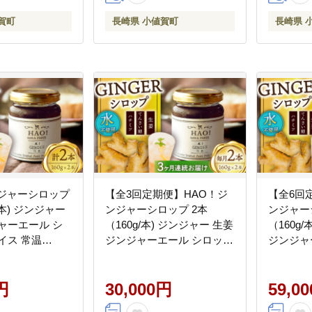
賀町
長崎県 小値賀町
長崎県 
ンジャーシロップ
【全3回定期便】HAO！ジ
【全6回
ンジャー
ンジャーシロップ 2本
ンジャー
ャーエール シ
（160g/本) ジンジャー 生姜
（160g/本) ジンジャー
イス 常温
ジンジャーエール シロップ
ジンジャ
スパイス 常温 [DAA016]
円
30,000円
59,0