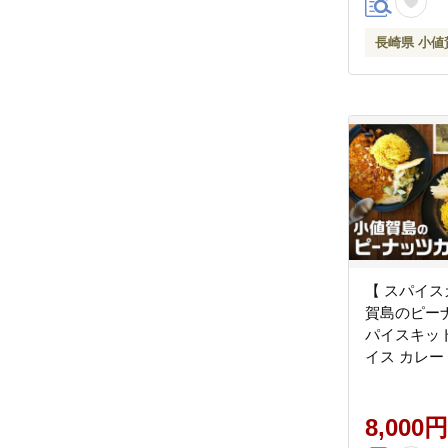
長崎県 小値
【 スパイス
賀島のピー
パイスキット 
イス カレー
単 ミールキ
[DAA021]
8,000円