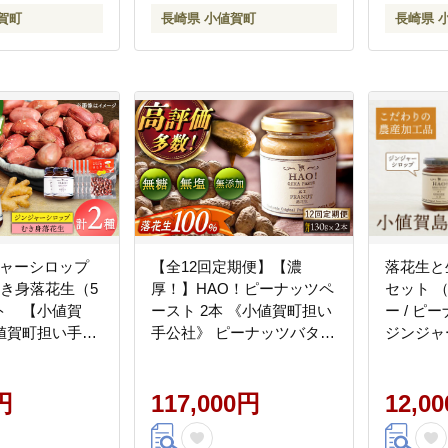
賀町
長崎県 小値賀町
長崎県 
ジャーシロップ
【全12回定期便】【濃
落花生と
むき身落花生（5
厚！】HAO！ピーナッツペ
セット 
ト 【小値賀
ースト 2本 《小値賀町担い
ー / ピ
値賀町担い手公
手公社》 ピーナッツバター
ジンジャ
ンジャーシロップ
ピーナッツ バター ジャム
小値賀町担
ナッツ 落花生
朝食 濃厚 落花生 常温
ナッツバ
円
AA059]
[DAA014]
117,000円
イスカレ
12,0
簡単 ジ
[DAA005]