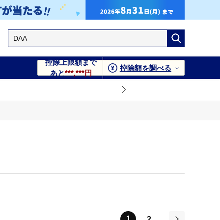
控除上限額まで
控除額を調べる
あと
***,***円
1
2