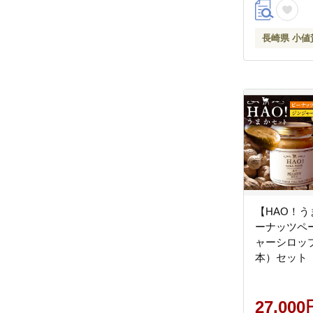
長崎県 小値
【HAO！
ーナッツペ
ャーシロップ
本）セット
手公社》【
ピーナッツ
生姜 スパイ
27,000