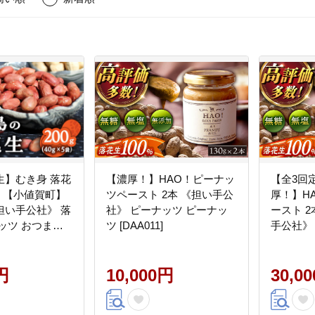
生】むき身 落花
【濃厚！】HAO！ピーナッ
【全3回
 5袋 【小値賀町】
ツペースト 2本 《担い手公
厚！】H
担い手公社》 落
社》 ピーナッツ ピーナッ
ースト 
ッツ おつまみ
ツ [DAA011]
手公社》
36]
円
10,000円
30,0