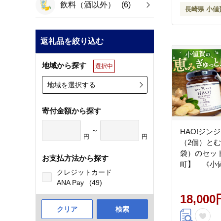
飲料（酒以外）
(6)
長崎県 小値
返礼品を絞り込む
地域から探す
選択中
地域を選択する
寄付金額から探す
～
HAO!ジン
円
円
（2個）と
袋）のセッ
お支払方法から探す
町】 《小
クレジットカード
社》 / ジ
ANA Pay
(49)
生姜 ピー
18,000
贈り物 [D
クリア
検索