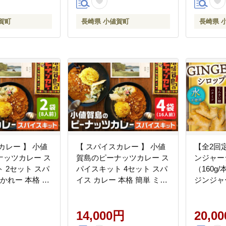
賀町
長崎県 小値賀町
長崎県 
カレー 】 小値
【 スパイスカレー 】 小値
【全2回
ナッツカレー ス
賀島のピーナッツカレー ス
ンジャー
2セット スパ
パイスキット 4セット スパ
（160g/本) ジンジャー
 かれー 本格 簡
イス カレー 本格 簡単 ミー
ジンジャ
ット 落花生
ルキット 落花生 常温
[DAA022]
14,000円
20,0