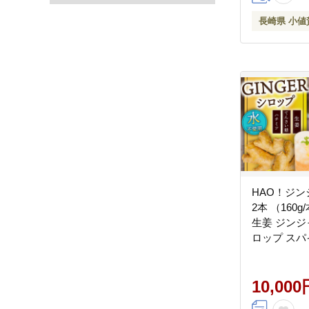
長崎県 小値
HAO！ジ
2本 （160g/本) ジ
生姜 ジンジ
ロップ スパ
[DAA015]
10,000