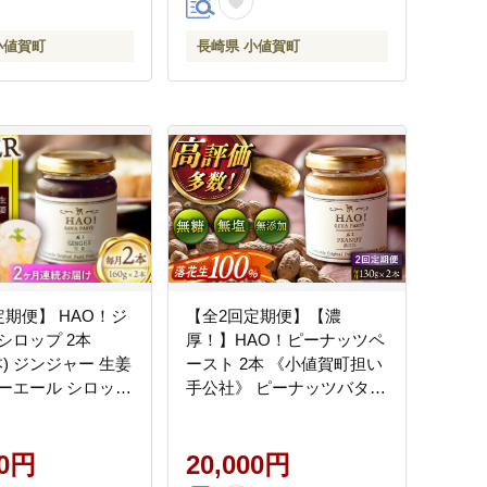
小値賀町
長崎県 小値賀町
定期便】 HAO！ジ
【全2回定期便】【濃
シロップ 2本
厚！】HAO！ピーナッツペ
 生姜
ースト 2本 《小値賀町担い
ーエール シロップ
手公社》 ピーナッツバター
スパイス 常温 [DAA028]
ピーナッツ バター ジャム
朝食 濃厚 落花生 常温
00円
[DAA029]
20,000円