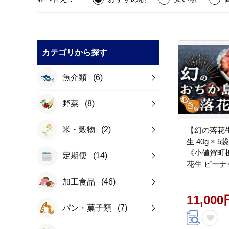
カテゴリから探す
魚介類
(6)
野菜
(8)
米・穀物
(2)
【幻の落花
生 40g ×
《小値賀町
定期便
(14)
花生 ピーナ
常温 [DAA0
加工食品
(46)
11,000
パン・菓子類
(7)