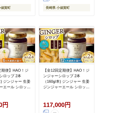
小値賀町
長崎県 小値賀町
定期便】HAO！ジ
【全12回定期便】HAO！ジ
シロップ 2本
ンジャーシロップ 2本
 生姜
（160g/本) ジンジャー 生姜
ーエール シロップ
ジンジャーエール シロップ
スパイス 常温 [DAA017]
スパイス 常温 [DAA018]
00円
117,000円