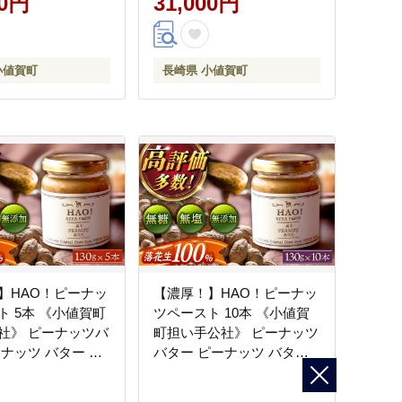
00円
31,000円
[DAA041]
小値賀町
長崎県 小値賀町
】HAO！ピーナッ
【濃厚！】HAO！ピーナッ
ト 5本 《小値賀町
ツペースト 10本 《小値賀
社》 ピーナッツバ
町担い手公社》 ピーナッツ
ーナッツ バター ジ
バター ピーナッツ バター
 濃厚 落花生 常温
ジャム 朝食 濃厚 落花生 常
温 [DAA047]