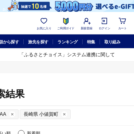
お気に入り
ご利用ガイド
新規登録
ログイン
カート
額から探す
旅先を探す
ランキング
特集
取り組み
「ふるさとチョイス」システム連携に関して
索結果
AA
長崎県 小値賀町
高い順
新着順