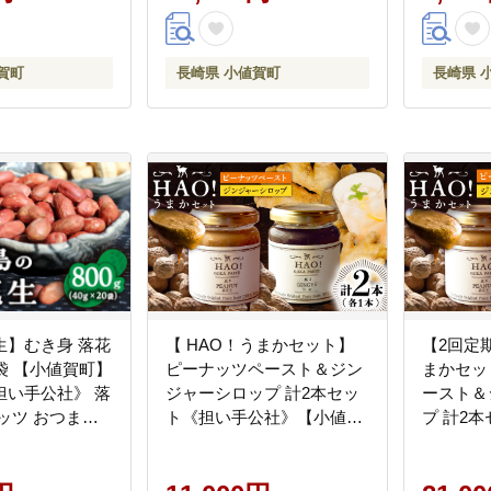
[DAA052]
賀町
長崎県 小値賀町
長崎県 
生】むき身 落花
【 HAO！うまかセット】
【2回定
20袋 【小値賀町】
ピーナッツペースト＆ジン
まかセッ
担い手公社》 落
ジャーシロップ 計2本セッ
ースト＆
ッツ おつまみ
ト《担い手公社》【小値賀
プ 計2
37]
町】ピーナッツ ピーナッツ
担い手公
[DAA039]
濃厚 ピ
花生 生姜