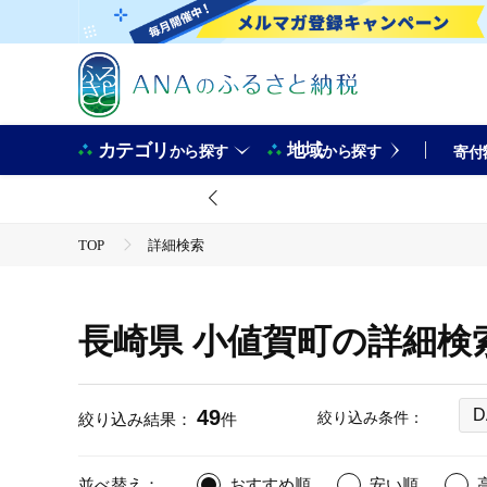
カテゴリ
地域
から探す
から探す
寄付
TOP
詳細検索
長崎県 小値賀町の詳細検
49
D
絞り込み条件：
絞り込み結果：
件
並べ替え：
おすすめ順
安い順