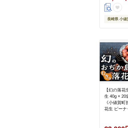
[DAA051]
長崎県 小値
【幻の落花
生 40g × 
《小値賀町
花生 ピーナ
常温 [DAA0