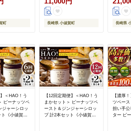
円
11,000円
21,0
[DAA040]
賀町
長崎県 小値賀町
長崎県 
】＜HAO！う
【12回定期便】＜HAO！う
【濃厚！
＞ ピーナッツペ
まかセット＞ ピーナッツペ
ツペース
ンジャーシロッ
ースト＆ジンジャーシロッ
担い手公
ット《小値賀町
プ 計2本セット《小値賀町
ター ピ
》【小値賀町】
担い手公社》【小値賀町】
ャム 朝食
ッツバター 落
濃厚 ピーナッツバター 落
[DAA046]