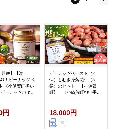
次
定期便】【濃
ピーナッツペースト（2
AO！ピーナッツペ
個）とむき身落花生（5
2本 《小値賀町担い
袋）のセット 【小値賀
 ピーナッツバター
町】 《小値賀町担い手公
ピーナッツ [DAA012]
社》 / ピーナッツ 落花生
贈り物 [DAA058]
00円
18,000円