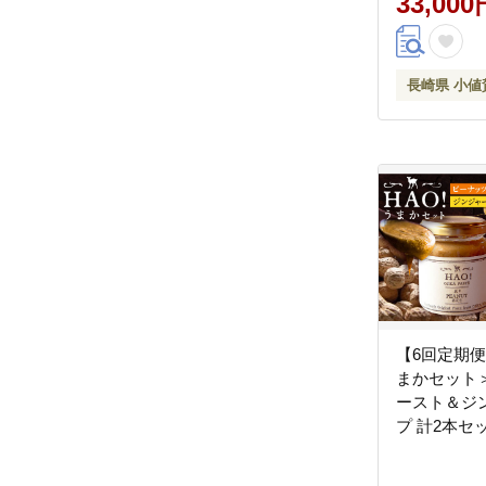
33,000
長崎県 小値
【6回定期便
まかセット
ースト＆ジ
プ 計2本セ
担い手公社
濃厚 ピーナ