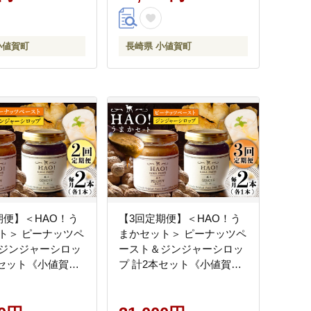
[DAA056]
小値賀町
長崎県 小値賀町
期便】＜HAO！う
【3回定期便】＜HAO！う
ト＞ ピーナッツペ
まかセット＞ ピーナッツペ
ジンジャーシロッ
ースト＆ジンジャーシロッ
本セット《小値賀町
プ 計2本セット《小値賀町
社》【小値賀町】
担い手公社》【小値賀町】
ーナッツバター 落
濃厚 ピーナッツバター 落
 スパイス 常温
花生 生姜 スパイス 常温