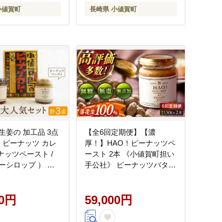
小値賀町
長崎県 小値賀町
生姜の 加工品 3点
【全6回定期便】【濃
（ ピーナッツ カレ
厚！】HAO！ピーナッツペ
ーナッツペースト /
ースト 2本 《小値賀町担い
ーシロップ ） ＜
手公社》 ピーナッツバター
い手公社＞ ピー
ピーナッツ バター ジャム
ター ジャム スパ
朝食 濃厚 落花生 常温
ー スパイス 時短
00円
[DAA013]
59,000円
ンジャー 生姜 常温