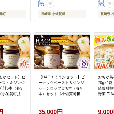
賀町
長崎県 小値賀町
長崎県 
うまかセット】ピ
【HAO！うまかセット】ピ
おぢか島
ースト＆ジンジ
ーナッツペースト＆ジンジ
70g×4
 計6本（各3
ャーシロップ 計8本（各4
値賀町担
《小値賀町担い
本）セット《小値賀町担い
野菜 [DAA
小値賀町】濃厚
手公社》【小値賀町】濃厚
バター 落花生
ピーナッツバター 落花生
ス 常温
円
生姜 スパイス 常温
35,000円
9,00