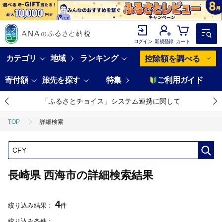
ログイン
新規登録
カート
カテゴリ
地域
ランキング
控除額を調べる
寄付額
旅先を探す
特集
ご利用ガイド
「ふるさとチョイス」システム連携に関して
TOP
詳細検索
長崎県 西海市の詳細検索結果
4
絞り込み結果：
件
絞り込み条件：