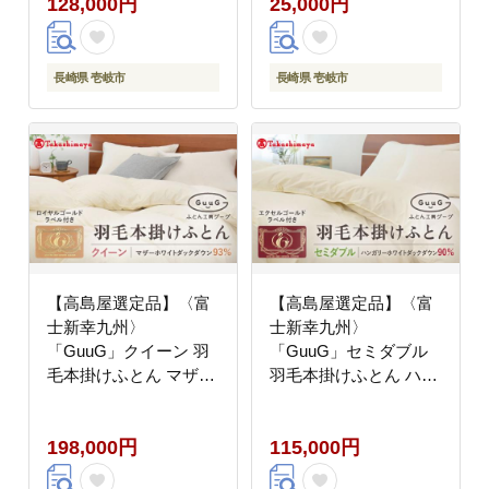
128,000円
25,000円
羽毛布団 本掛け
[JFJ010]
[JFJ003] 12万8千
100000 100000円 10万
円
長崎県 壱岐市
長崎県 壱岐市
【高島屋選定品】〈富
【高島屋選定品】〈富
士新幸九州〉
士新幸九州〉
「GuuG」クイーン 羽
「GuuG」セミダブル
毛本掛けふとん マザー
羽毛本掛けふとん ハン
ホワイトダックダウン
ガリーホワイトダック
93％《壱岐市》 布団
ダウン90％《壱岐市》
198,000円
115,000円
羽毛布団 本掛け
羽毛 布団 本掛け
[JFJ037] 200000
[JFJ050] 羽毛布団