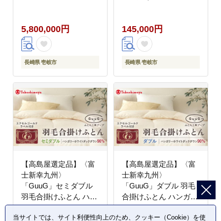
アイダー ダウン95％
リーホワイトダック ダ
《壱岐市》 羽毛 寝具
ウン90％《壱岐市》羽
5,800,000円
145,000円
羽毛布団 アイダー
毛 布団 本掛け
[JFJ048] 580万
[JFJ052] 羽毛布団
6000000 6000000円
100000 100000円 10万
600万円
円
長崎県 壱岐市
長崎県 壱岐市
【高島屋選定品】〈富
【高島屋選定品】〈富
士新幸九州〉
士新幸九州〉
「GuuG」セミダブル
「GuuG」ダブル 羽毛
羽毛合掛けふとん ハン
合掛けふとん ハンガリ
ガリーホワイトダック
ーホワイトダック ダウ
当サイトでは、サイト利便性向上のため、クッキー（Cookie）を使
ダウン90％《壱岐市》
ン90％《壱岐市》合掛