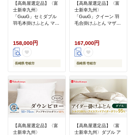
【高島屋選定品】〈富
【高島屋選定品】〈富
士新幸九州〉
士新幸九州〉
「GuuG」セミダブル
「GuuG」クイーン 羽
羽毛本掛けふとん マザ
毛合掛けふとん マザー
ーホワイトダックダウ
ホワイトダックダウン
ン93％《壱岐市》 布団
93％《壱岐市》 羽毛
158,000円
167,000円
羽毛布団 本掛け
布団 羽毛布団 合掛け
[JFJ035] 200000
[JFJ041] 200000
200000円 20万円
200000円 20万円
長崎県 壱岐市
長崎県 壱岐市
【高島屋選定品】〈富
【高島屋選定品】〈富
士新幸九州〉
士新幸九州〉ダブル ア