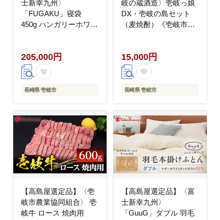
士新幸九州〉
岐の蔵酒造〉壱岐っ娘
「FUGAKU」寝袋
DX・壱岐の島セット
450g ハンガリーホワイ
（麦焼酎）《壱岐市》
トダック ダウン90％・
酒 焼酎 むぎ焼酎 セッ
400dp（グレー×ブラッ
ト [JFJ013]
205,000円
15,000円
ク）《壱岐市》 アウト
ドア キャンプ 寝具 羽
毛 [JFJ011] 200000
200000円 20万円
長崎県 壱岐市
長崎県 壱岐市
【高島屋選定品】〈壱
【高島屋選定品】〈富
岐市農業協同組合〉 壱
士新幸九州〉
岐牛 ロース 焼肉用
「GuuG」ダブル 羽毛