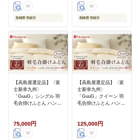
[JFJ049] 95000 95000
羽毛布団 100000
円 羽毛布団
100000円 10万円
長崎県 壱岐市
長崎県 壱岐市
【高島屋選定品】〈富
【高島屋選定品】〈富
士新幸九州〉
士新幸九州〉
「GuuG」シングル 羽
「GuuG」クイーン 羽
毛合掛けふとん ハンガ
毛合掛けふとん ハンガ
リーホワイトダック ダ
リーホワイトダック ダ
ウン90％《壱岐市》合
ウン90％《壱岐市》合
75,000円
125,000円
掛け 羽毛 布団
掛け 羽毛 布団[JFJ056]
[JFJ053] 75000 75000
羽毛布団 100000
円 羽毛布団
100000円 10万円