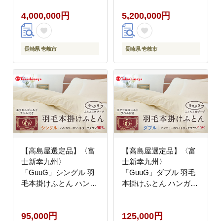
95％ 《壱岐市》 羽毛
《壱岐市》 羽毛 寝具
4,000,000円
5,200,000円
寝具 羽毛布団 アイダー
羽毛布団 アイダー
[JFJ045] 400万
[JFJ047] 520万
4000000 4000000円
5000000 5000000円
400万円
500万円
長崎県 壱岐市
長崎県 壱岐市
【高島屋選定品】〈富
【高島屋選定品】〈富
士新幸九州〉
士新幸九州〉
「GuuG」シングル 羽
「GuuG」ダブル 羽毛
毛本掛けふとん ハンガ
本掛けふとん ハンガリ
リーホワイトダック ダ
ーホワイトダック ダウ
ウン90％《壱岐市》羽
ン90％《壱岐市》羽毛
95,000円
125,000円
毛 布団 本掛け
布団 本掛け [JFJ051]