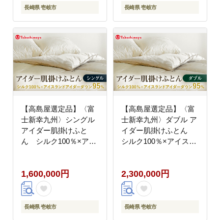
長崎県 壱岐市
長崎県 壱岐市
【高島屋選定品】〈富
【高島屋選定品】〈富
士新幸九州〉シングル
士新幸九州〉ダブル ア
アイダー肌掛けふと
イダー肌掛けふとん
ん シルク100％×アイ
シルク100％×アイスラ
スランドアイダー ダウ
ンドアイダー ダウン
ン95％《壱岐市》 寝具
95％《壱岐市》寝具 ダ
1,600,000円
2,300,000円
ダウンケット 布団 クー
ウンケット 布団 クール
ル寝具 オールシーズン
寝具 オールシーズン対
対応 羽毛布団 肌掛け布
応 羽毛布団 肌掛け布団
団 国産 日本製
国産 日本製 [JFJ061]
長崎県 壱岐市
長崎県 壱岐市
[JFJ059] 1500000
2000000 2000000円