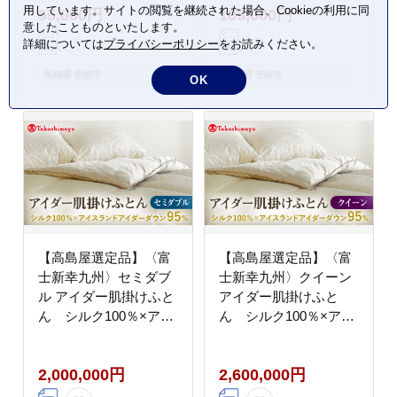
用しています。サイトの閲覧を継続された場合、Cookieの利用に同
95,000円
105,000円
合掛け 羽毛 布団
け 羽毛 布団 [JFJ055]
意したことものといたします。
[JFJ054] 95000 95000
羽毛布団 100000
詳細については
プライバシーポリシー
をお読みください。
円 羽毛布団
100000円 10万円
長崎県 壱岐市
長崎県 壱岐市
OK
【高島屋選定品】〈富
【高島屋選定品】〈富
士新幸九州〉セミダブ
士新幸九州〉クイーン
ル アイダー肌掛けふと
アイダー肌掛けふと
ん シルク100％×アイ
ん シルク100％×アイ
スランドアイダー ダウ
スランドアイダー ダウ
ン95％《壱岐市》寝具
ン95％《壱岐市》寝具
2,000,000円
2,600,000円
ダウンケット 布団 クー
ダウンケット 布団 クー
ル寝具 オールシーズン
ル寝具 オールシーズン