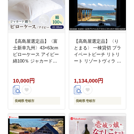
【高島屋選定品】〈富
【高島屋選定品】〈り
士新幸九州〉43×63cm
とまる〉 一棟貸切 プラ
ピローケース アイビー
イベートビーチ リトリ
綿100％ ジャカード
ート リゾートヴィラ 1
《壱岐市》枕 寝具 国産
泊2日（2名様分）
日本製 [JFJ077] 10000
[JFJ079]
10,000円
1,134,000円
10000円 1万円
長崎県 壱岐市
長崎県 壱岐市