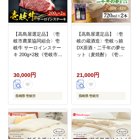
【高島屋選定品】〈壱
【高島屋選定品】〈壱
岐市農業協同組合〉壱
岐の蔵酒造〉壱岐っ娘
岐牛 サーロインステー
DX原酒・二千年の夢セ
キ 200g×2枚《壱岐市》
ット（麦焼酎）《壱岐
牛肉 サーロイン ステー
市》 酒 焼酎 むぎ焼酎
キ 焼肉 [JFJ006] 30000
[JFJ014]
30,000円
21,000円
30000円 3万円
長崎県 壱岐市
長崎県 壱岐市