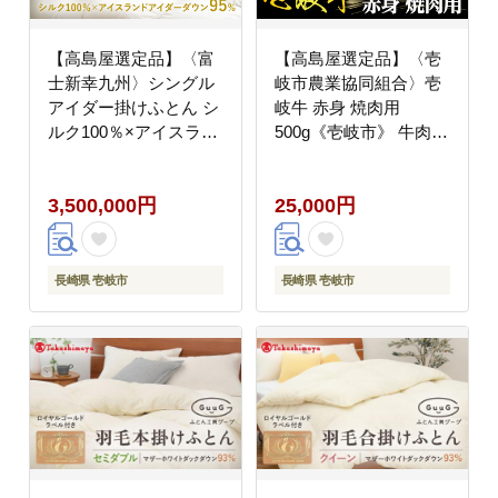
【高島屋選定品】〈富
【高島屋選定品】〈壱
士新幸九州〉シングル
岐市農業協同組合〉壱
アイダー掛けふとん シ
岐牛 赤身 焼肉用
ルク100％×アイスラン
500g《壱岐市》 牛肉
ドアイダー ダウン95％
焼肉 [JFJ031] 25000
《壱岐市》 羽毛 寝具
25000円
3,500,000円
25,000円
羽毛布団 アイダー
[JFJ012] 350万
3500000 3500000円
350万円
長崎県 壱岐市
長崎県 壱岐市