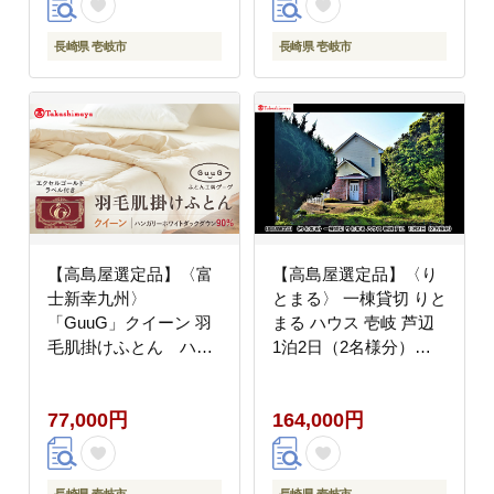
対応 羽毛布団 肌掛け布
対応 羽毛布団 肌掛け布
団 国産 日本製
団 国産 日本製
長崎県 壱岐市
長崎県 壱岐市
[JFJ060] 2000000
[JFJ062] 2500000
2000000円 200万円
2500000円 250万円
【高島屋選定品】〈富
【高島屋選定品】〈り
士新幸九州〉
とまる〉 一棟貸切 りと
「GuuG」クイーン 羽
まる ハウス 壱岐 芦辺
毛肌掛けふとん ハン
1泊2日（2名様分）
ガリーホワイトダック
[JFJ080]
ダウン90％《壱岐市》
77,000円
164,000円
寝具 ダウンケット 布団
クール寝具 オールシー
ズン対応 羽毛布団 肌掛
け布団 国産 日本製