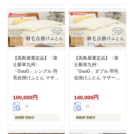
【高島屋選定品】〈富
【高島屋選定品】〈富
士新幸九州〉
士新幸九州〉
「GuuG」シングル 羽
「GuuG」ダブル 羽毛
毛合掛けふとん マザー
合掛けふとん マザーホ
ホワイトダックダウン
ワイトダックダウン
93％《壱岐市》 羽毛
93％《壱岐市》 羽毛
100,000円
140,000円
布団 羽毛布団 合掛け
布団 羽毛布団 合掛け
[JFJ038] 10万 100000
[JFJ040] 14万 100000
100000円 10万円
100000円 10万円
長崎県 壱岐市
長崎県 壱岐市