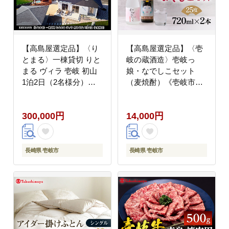
【高島屋選定品】〈り
【高島屋選定品】〈壱
とまる〉一棟貸切 りと
岐の蔵酒造〉壱岐っ
まる ヴィラ 壱岐 初山
娘・なでしこセット
1泊2日（2名様分）
（麦焼酎）《壱岐市》
[JFJ081]
酒 焼酎 むぎ焼酎 セッ
ト [JFJ004] 13000
300,000円
14,000円
13000円
長崎県 壱岐市
長崎県 壱岐市