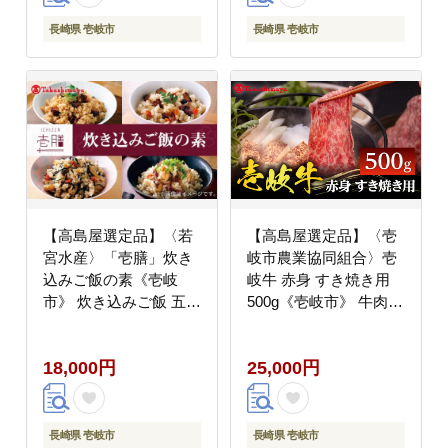
200000円 20万円
100000 100000円 10万
円
長崎県 壱岐市
長崎県 壱岐市
【高島屋選定品】〈若
【高島屋選定品】〈壱
宮水産〉「壱膳」炊き
岐市農業協同組合〉壱
込みご飯の素《壱岐
岐牛 赤身 すき焼き用
市》 炊き込みご飯 五目
500g《壱岐市》 牛肉
飯 [JFJ009] 18000
すき焼き しゃぶしゃぶ
18000円 惣菜・レトル
[JFJ032] 25000 25000
18,000円
25,000円
ト
円
長崎県 壱岐市
長崎県 壱岐市