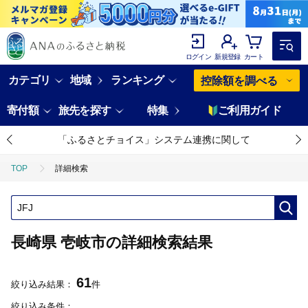
ログイン
新規登録
カート
カテゴリ
地域
ランキング
控除額を調べる
寄付額
旅先を探す
特集
ご利用ガイド
「ふるさとチョイス」システム連携に関して
TOP
詳細検索
長崎県 壱岐市の詳細検索結果
61
絞り込み結果：
件
絞り込み条件：