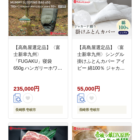
【高島屋選定品】〈富
【高島屋選定品】〈富
士新幸九州〉
士新幸九州〉シングル
「FUGAKU」寝袋
掛けふとんカバー アイ
650g ハンガリーホワイ
ビー 綿100％ ジャカー
トダック ダウン90％・
ド《壱岐市》 寝具 ふと
400dp（グレー×ブラッ
んカバー 布団カバー 国
235,000円
55,000円
ク）《壱岐市》 キャン
産 日本製 掛け布団
プ アウトドア 寝具 羽
[JFJ067]
毛 [JFJ044] 200000
200000円 20万円
長崎県 壱岐市
長崎県 壱岐市