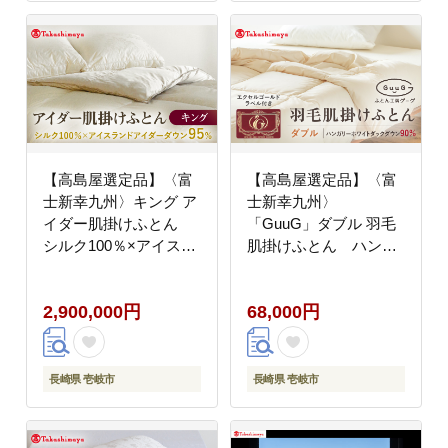
1500000円 150万円
200万円
【高島屋選定品】〈富
【高島屋選定品】〈富
士新幸九州〉キング ア
士新幸九州〉
イダー肌掛けふとん
「GuuG」ダブル 羽毛
シルク100％×アイスラ
肌掛けふとん ハンガ
ンドアイダー ダウン
リーホワイトダック ダ
95％《壱岐市》寝具 ダ
ウン90％《壱岐市》寝
2,900,000円
68,000円
ウンケット 布団 クール
具 ダウンケット 布団
寝具 オールシーズン対
クール寝具 オールシー
応 羽毛布団 肌掛け布団
ズン対応 羽毛布団 肌掛
国産 日本製 [JFJ063]
け布団 国産 日本製
長崎県 壱岐市
長崎県 壱岐市
3000000 3000000円
[JFJ065] 68000 68000
300万円
円