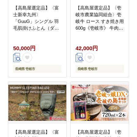
【高島屋選定品】〈富
【高島屋選定品】〈壱
士新幸九州〉
岐市農業協同組合〉壱
「GuuG」シングル 羽
岐牛 ロース すき焼き用
毛肌掛けふとん（ダウ
600g《壱岐市》 牛肉
ンケット） マザーホワ
鍋 すき焼き しゃぶしゃ
イトダックダウン93％
ぶ [JFJ007] 42000
50,000円
42,000円
《壱岐市》 50000
42000円
50000円 5万円
長崎県 壱岐市
長崎県 壱岐市
【高島屋選定品】〈富
【高島屋選定品】〈壱