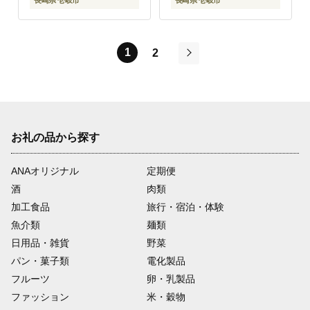
長崎県 壱岐市
長崎県 壱岐市
[JFJ066] 77000 77000
円
1
2
次
お礼の品から探す
ANAオリジナル
定期便
酒
肉類
加工食品
旅行・宿泊・体験
魚介類
麺類
日用品・雑貨
野菜
パン・菓子類
電化製品
フルーツ
卵・乳製品
ファッション
米・穀物