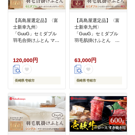
【高島屋選定品】〈富
【高島屋選定品】〈富
士新幸九州〉
士新幸九州〉
「GuuG」セミダブル
「GuuG」セミダブル
羽毛合掛けふとん マザ
羽毛肌掛けふとん ハ
ーホワイトダックダウ
ンガリーホワイトダッ
ン93％《壱岐市》 羽毛
ク ダウン90％《壱岐
120,000円
63,000円
布団 羽毛布団 合掛け
市》 寝具 ダウンケット
[JFJ039] 12万 100000
布団 クール寝具 オール
100000円 10万円
シーズン対応 羽毛布団
肌掛け布団 国産 日本製
長崎県 壱岐市
長崎県 壱岐市
[JFJ064] 63000 63000
円