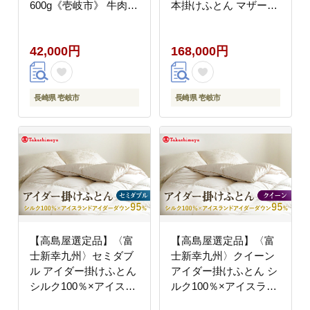
600g《壱岐市》 牛肉
本掛けふとん マザーホ
焼肉 [JFJ030] 42000
ワイトダックダウン
42000円
93％《壱岐市》 布団
42,000円
168,000円
羽毛布団 本掛け
[JFJ036] 200000
200000円 20万円
長崎県 壱岐市
長崎県 壱岐市
【高島屋選定品】〈富
【高島屋選定品】〈富
士新幸九州〉セミダブ
士新幸九州〉クイーン
ル アイダー掛けふとん
アイダー掛けふとん シ
シルク100％×アイスラ
ルク100％×アイスラン
ンドアイダー ダウン
ドアイダー ダウン95％