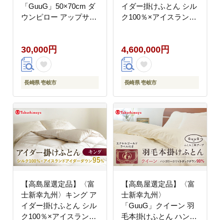
「GuuG」50×70cm ダ
イダー掛けふとん シル
ウンピロー アップサイ
ク100％×アイスランド
クル ダウン50%《壱岐
アイダー ダウン95％
市》[JFJ043] 30000
《壱岐市》 羽毛 寝具
30,000円
4,600,000円
30000円 3万円
羽毛布団 アイダー
[JFJ046] 460万
4500000 4500000円
450万円
長崎県 壱岐市
長崎県 壱岐市
【高島屋選定品】〈富
【高島屋選定品】〈富
士新幸九州〉キング ア
士新幸九州〉
イダー掛けふとん シル
「GuuG」クイーン 羽
ク100％×アイスランド
毛本掛けふとん ハンガ