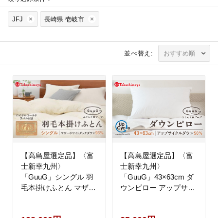
JFJ
長崎県 壱岐市
並べ替え:
【高島屋選定品】〈富
【高島屋選定品】〈富
士新幸九州〉
士新幸九州〉
「GuuG」シングル 羽
「GuuG」43×63cm ダ
毛本掛けふとん マザー
ウンピロー アップサイ
ホワイトダックダウン
クル ダウン50%《壱岐
93％《壱岐市》 布団
市》布団 羽毛 枕