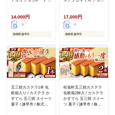
ョコラーテ スイーツ 菓
チョコレート チョコラ
子 / 諫早市 / 株式会社
ーテ チョコカステラ 抹
14,000円
17,000円
松翁軒 [AHCT001]
茶 抹茶カステラ スイー
ツ 菓子 / 諫早市 / 株式
会社松翁軒 [AHCT002]
長崎県 諫早市
長崎県 諫早市
五三焼カステラ1本 化
松翁軒五三焼カステラ
粧箱入り / カステラ か
化粧箱2棹入 / カステラ
すてら 五三焼 スイーツ
かすてら 五三焼 スイー
菓子 / 諫早市 / 株式会
ツ 菓子 / 諫早市 / 株式
社松翁軒 [AHCT013]
会社松翁軒 [AHCT003]