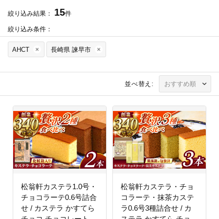
15
絞り込み結果：
件
絞り込み条件：
AHCT
長崎県 諫早市
並べ替え:
松翁軒カステラ1.0号・
松翁軒カステラ・チョ
チョコラーテ0.6号詰合
コラーテ・抹茶カステ
せ / カステラ かすてら
ラ0.6号3種詰合せ / カ
チョコ チョコレート チ
ステラ かすてら チョコ