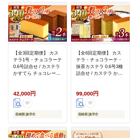
【全3回定期便】 カス
【全6回定期便】 カス
テラ1号・チョコラーテ
テラ・チョコラーテ・
0.6号詰合せ / カステラ
抹茶カステラ 0.6号3種
かすてら チョコレート
詰合せ / カステラ かす
チョコ スイーツ 菓子 /
てら チョコレート チョ
諫早市 / 株式会社松翁
コ 抹茶 スイーツ 菓子 /
42,000円
99,000円
軒 [AHCT004]
諫早市 / 株式会社松翁
軒 [AHCT008]
長崎県 諫早市
長崎県 諫早市