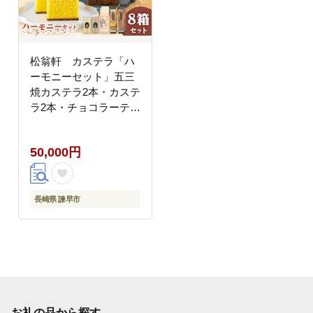
松翁軒 カステラ「ハ
ーモニーセット」五三
焼カステラ2本・カステ
ラ2本・チョコラーテ2
本ほか/ 五三焼 カステ
ラ かすてら チョコ ち
50,000円
ょこ チョコレート ちょ
これーと チョコラーテ
スイーツ 菓子 ギフト
贈答 / 諫早市 / 株式会
長崎県 諫早市
社松翁軒 [AHCT020]
お礼の品から探す