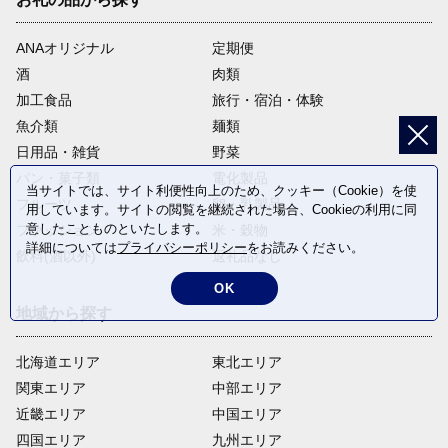
ANAオリジナル
定期便
酒
肉類
加工食品
旅行・宿泊・体験
魚介類
麺類
日用品・雑貨
野菜
パン・菓子類
電化製品
当サイトでは、サイト利便性向上のため、クッキー（Cookie）を使
フルーツ
卵・乳製品
用しています。サイトの閲覧を継続された場合、Cookieの利用に同
意したことものといたします。
ファッション
米・穀物
詳細については
プライバシーポリシー
をお読みください。
飲料(酒以外)
返礼品なし
OK
地域から探す
北海道エリア
東北エリア
関東エリア
中部エリア
近畿エリア
中国エリア
四国エリア
九州エリア