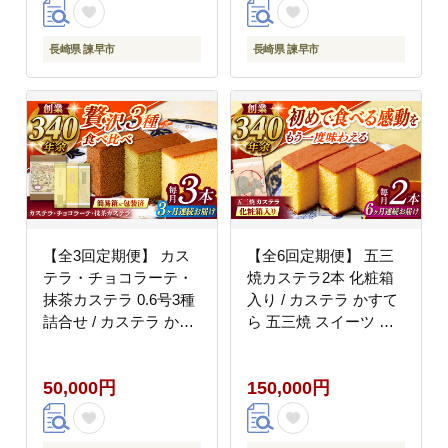
長崎県 諫早市
長崎県 諫早市
【全3回定期便】 カス
【全6回定期便】 五三
テラ・チョコラーテ・
焼カステラ2本 化粧箱
抹茶カステラ 0.6号3種
入り / カステラ かすて
詰合せ / カステラ かす
ら 五三焼 スイーツ 菓
てら チョコレート チョ
子 / 諫早市 / 株式会社
コ 抹茶 スイーツ 菓子 /
松翁軒 [AHCT011]
50,000円
150,000円
諫早市 / 株式会社松翁
軒 [AHCT007]