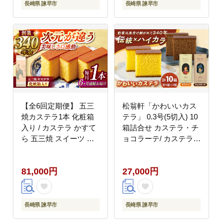
長崎県 諫早市
長崎県 諫早市
【全6回定期便】 五三
松翁軒「かわいいカス
焼カステラ1本 化粧箱
テラ」 0.3号(5切入) 10
入り / カステラ かすて
箱詰合せ カステラ・チ
ら 五三焼 スイーツ 菓
ョコラーテ/ カステラ
子 / 諫早市 / 株式会社
かすてら チョコ ちょこ
松翁軒 [AHCT015]
チョコレート ちょこれ
81,000円
27,000円
ーと チョコラーテ スイ
ーツ 菓子 ギフト 贈答 /
諫早市 / 株式会社松翁
軒 [AHCT019]
長崎県 諫早市
長崎県 諫早市