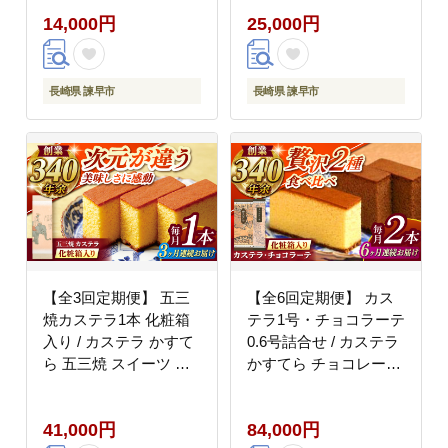
14,000円
25,000円
長崎県 諫早市
長崎県 諫早市
【全3回定期便】 五三
【全6回定期便】 カス
焼カステラ1本 化粧箱
テラ1号・チョコラーテ
入り / カステラ かすて
0.6号詰合せ / カステラ
ら 五三焼 スイーツ 菓
かすてら チョコレート
子 / 諫早市 / 株式会社
チョコ スイーツ 菓子 /
松翁軒 [AHCT014]
諫早市 / 株式会社松翁
41,000円
84,000円
軒 [AHCT005]