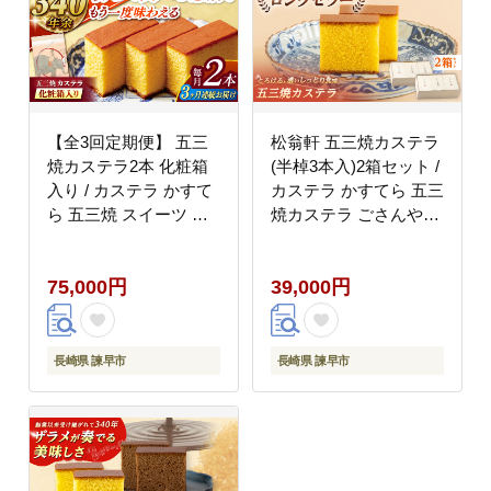
【全3回定期便】 五三
松翁軒 五三焼カステラ
焼カステラ2本 化粧箱
(半棹3本入)2箱セット /
入り / カステラ かすて
カステラ かすてら 五三
ら 五三焼 スイーツ 菓
焼カステラ ごさんやき
子 / 諫早市 / 株式会社
高級 スイーツ 菓子 和
松翁軒 [AHCT010]
菓子 ギフト 贈答 お年
75,000円
39,000円
賀 お持たせ / 諫早市 /
株式会社松翁軒
[AHCT018]
長崎県 諫早市
長崎県 諫早市