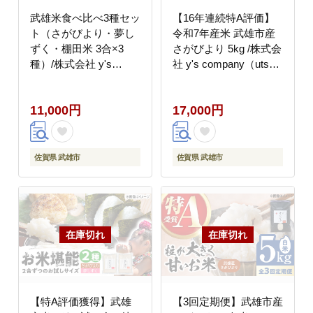
武雄米食べ比べ3種セッ
【16年連続特A評価】
ト（さがびより・夢し
令和7年産米 武雄市産
ずく・棚田米 3合×3
さがびより 5kg /株式会
種）/株式会社 y's
社 y's company（utsu
company（utsu和ya）
和ya） [UDX016] 白米
[UDX014]
お米
11,000円
17,000円
佐賀県 武雄市
佐賀県 武雄市
【特A評価獲得】武雄
【3回定期便】武雄市産