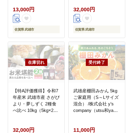
お米
company（utsu和ya）
13,000円
32,000円
[UDX017] 白米 お米
佐賀県 武雄市
佐賀県 武雄市
【特A評価獲得】令和7
武雄産棚田みかん 5kg
年産米 武雄市産 さがび
ご家庭用（S～Lサイズ
より・夢しずく 2種食
混合） /株式会社 y’s
べ比べ 10kg（5kg×2
company（utsu和ya）
種）/株式会社 y’s
[UDX027] 果物 柑橘
company（utsu和ya）
32,000円
11,000円
[UDX021] 白米 お米