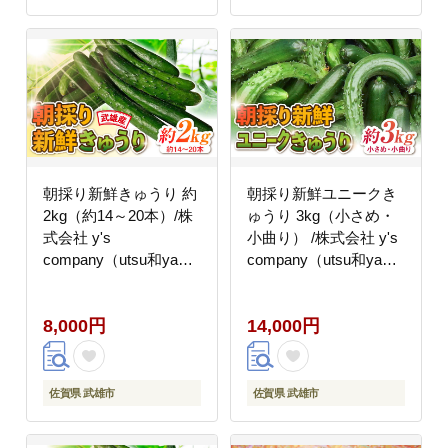
朝採り新鮮きゅうり 約
朝採り新鮮ユニークき
2kg（約14～20本）/株
ゅうり 3kg（小さめ・
式会社 y's
小曲り） /株式会社 y's
company（utsu和ya）
company（utsu和ya）
[UDX001]野菜
[UDX003]野菜
8,000円
14,000円
佐賀県 武雄市
佐賀県 武雄市