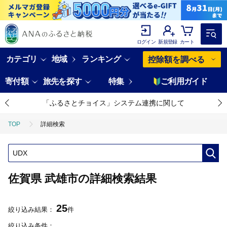
ログイン
新規登録
カート
カテゴリ
地域
ランキング
控除額を調べる
寄付額
旅先を探す
特集
ご利用ガイド
「ふるさとチョイス」システム連携に関して
TOP
詳細検索
佐賀県 武雄市の詳細検索結果
25
絞り込み結果：
件
絞り込み条件：