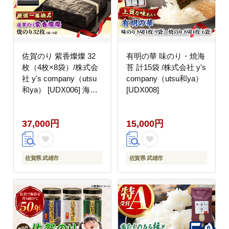
佐賀のり 紫香燦燦 32
有明の華 味のり・焼海
枚（4枚×8袋）/株式会
苔 計15袋 /株式会社 y's
社 y's company（utsu
company（utsu和ya）
和ya） [UDX006] 海苔
[UDX008]
ノリ
37,000円
15,000円
佐賀県 武雄市
佐賀県 武雄市