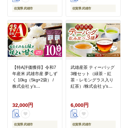
佐賀県 武雄市
佐賀県 武雄市
【特A評価獲得】令和7
武雄産茶 ティーバッグ
年産米 武雄市産 夢しず
3種セット（緑茶・紅
く 10kg（5kg×2袋） /
茶・レモングラス入り
株式会社 y's
紅茶）/株式会社 y’s
company（utsu和ya）
company（utsu和ya）
[UDX020] 白米 お米
[UDX024]
32,000円
6,000円
佐賀県 武雄市
佐賀県 武雄市