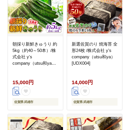
朝採り新鮮きゅうり 約
新選佐賀のり 焼海苔 全
5kg（約40～50本）/株
形24枚 /株式会社 y's
式会社 y's
company（utsu和ya）
company（utsu和ya）
[UDX004]
[UDX002]野菜
15,000円
14,000円
佐賀県 武雄市
佐賀県 武雄市