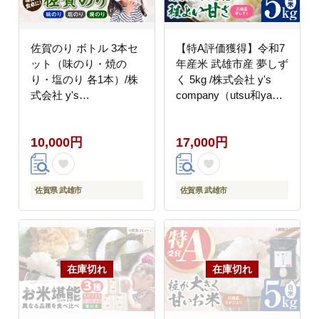
佐賀のり ボトル 3本セ
【特A評価獲得】令和7
ット（味のり・焼の
年産米 武雄市産 夢しず
り・塩のり 各1本）/株
く 5kg /株式会社 y's
式会社 y's
company（utsu和ya）
company（utsu和ya）
[UDX019] 白米 お米
[UDX009]
10,000円
17,000円
佐賀県 武雄市
佐賀県 武雄市