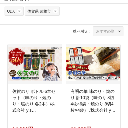
UDX
佐賀県 武雄市
並べ替え:
佐賀のり ボトル 6本セ
有明の華 味のり・焼の
ット（味のり・焼の
り 計10袋（味のり 8切
り・塩のり 各2本）/株
4枚×6袋・焼のり 8切4
式会社 y's
枚×4袋） /株式会社 y's
company（utsu和ya）
company（utsu和ya）
[UDX010]
[UDX007]