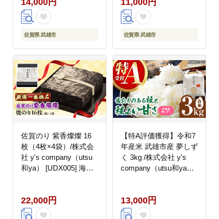
14,000円
11,000円
佐賀県 武雄市
佐賀県 武雄市
佐賀のり 紫香燦燦 16
【特A評価獲得】令和7
枚（4枚×4袋）/株式会
年産米 武雄市産 夢しず
社 y's company（utsu
く 3kg /株式会社 y's
和ya） [UDX005] 海苔
company（utsu和ya）
ノリ
[UDX018] 白米 お米
22,000円
13,000円