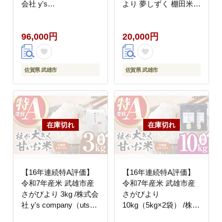
会社 y's
より 夢しずく 棚田米 /
company（utsu和ya）
株式会社 y's
[UDX026]
company（utsu和ya）
96,000円
20,000円
[UDX011]
佐賀県 武雄市
佐賀県 武雄市
【16年連続特A評価】
【16年連続特A評価】
令和7年産米 武雄市産
令和7年産米 武雄市産
さがびより 3kg /株式会
さがびより
社 y's company（utsu
10kg（5kg×2袋） /株式
和ya） [UDX015] 白米
会社 y's