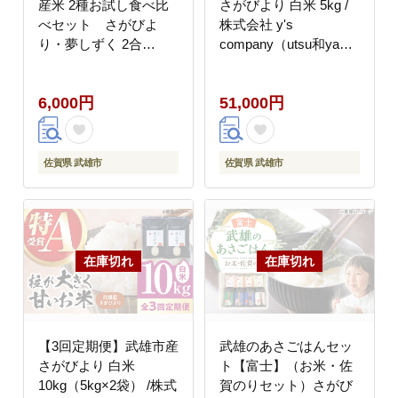
産米 2種お試し食べ比
さがびより 白米 5kg /
べセット さがびよ
株式会社 y's
り・夢しずく 2合
company（utsu和ya）
(300g)×2袋 /株式会社
[UDX025]
y’s company（utsu和
6,000円
51,000円
ya） [UDX022] 白米 お
米
佐賀県 武雄市
佐賀県 武雄市
【3回定期便】武雄市産
武雄のあさごはんセッ
さがびより 白米
ト【富士】（お米・佐
10kg（5kg×2袋） /株式
賀のりセット）さがび