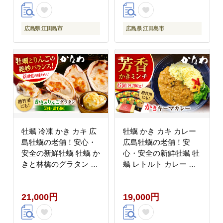
[XBP025] 牡蠣
[XBP026] 牡蠣
広島県 江田島市
広島県 江田島市
牡蠣 冷凍 かき カキ 広
牡蠣 かき カキ カレー
島牡蠣の老舗！安心・
広島牡蠣の老舗！安
安全の新鮮牡蠣 牡蠣 か
心・安全の新鮮牡蠣 牡
きと林檎のグラタン 殻
蠣 レトルト カレー か
付かきグラタン 計6個
きーマカレー 6食セッ
入 時短 魚介類 和食 海
ト 時短 魚介類 和食 海
21,000円
19,000円
鮮 海産物 広島県産 江
鮮 海産物 広島県産 江
田島市/株式会社かなわ
田島市/株式会社かなわ
[XBP027] 牡蠣
[XBP029] 牡蠣