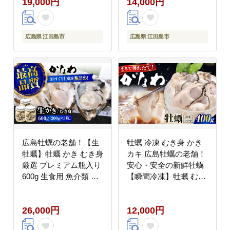
19,000円
14,000円
[XBP005] 牡蠣
海産物 広島県産 江田島
市/株式会社かなわ
[XBP021] 牡蠣
広島県 江田島市
広島県 江田島市
広島牡蠣の老舗！【生
牡蠣 冷凍 むき身 かき
牡蠣】牡蠣 かき むき身
カキ 広島牡蠣の老舗！
厳選 プレミアム瓶入り
安心・安全の新鮮牡蠣
600g 生食用 魚介類 海
【瞬間冷凍】牡蠣 むき
鮮 広島県産 江田島市/
身 400g 魚介類 和食 海
株式会社かなわ
鮮 海産物 広島県産 江
26,000円
12,000円
[XBP006] 牡蠣
田島市/株式会社かなわ
[XBP052] 牡蠣