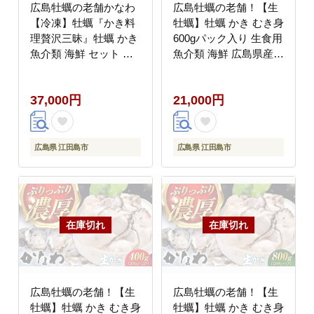
広島牡蠣の老舗かなわ
広島牡蠣の老舗！【生
【冷凍】牡蠣『かき料
牡蠣】牡蠣 かき むき身
理贅沢三昧』牡蠣 かき
600gパック入り 生食用
魚介類 海鮮 セット 広
魚介類 海鮮 広島県産
島県産 江田島市/株式会
江田島市/株式会社かな
社かなわ [XBP056]
わ [XBP002] 牡蠣
37,000円
21,000円
広島県 江田島市
広島県 江田島市
広島牡蠣の老舗！【生
広島牡蠣の老舗！【生
牡蠣】牡蠣 かき むき身
牡蠣】牡蠣 かき むき身