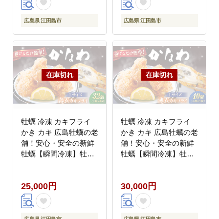
[XBP061]
[XBP062]
広島県 江田島市
広島県 江田島市
牡蠣 冷凍 カキフライ
牡蠣 冷凍 カキフライ
かき カキ 広島牡蠣の老
かき カキ 広島牡蠣の老
舗！安心・安全の新鮮
舗！安心・安全の新鮮
牡蠣【瞬間冷凍】牡蠣
牡蠣【瞬間冷凍】牡蠣
かきフライ Lサイズ 32
かきフライ Lサイズ 40
個入 魚介類 和食 海鮮
個入 魚介類 和食 海鮮
25,000円
30,000円
海産物 広島県産 江田島
海産物 広島県産 江田島
市/株式会社かなわ
市/株式会社かなわ
[XBP063]
[XBP064]