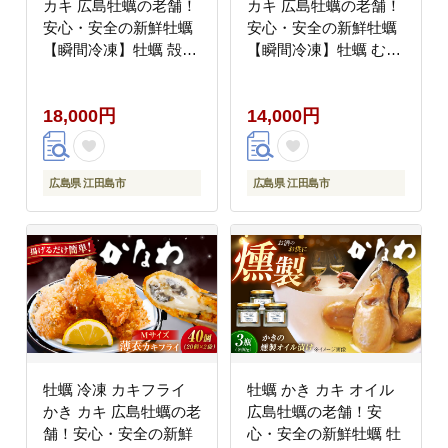
カキ 広島牡蠣の老舗！
カキ 広島牡蠣の老舗！
安心・安全の新鮮牡蠣
安心・安全の新鮮牡蠣
【瞬間冷凍】牡蠣 殻付
【瞬間冷凍】牡蠣 むき
き 蒸し牡蠣セット 15
身 200g / 殻付き 蒸し牡
個入り 魚介類 和食 海
蠣セット 5個入り 魚介
18,000円
14,000円
鮮 海産物 広島県産 江
類 和食 海鮮 海産物 広
田島市/株式会社かなわ
島県産 江田島市/株式会
[XBP018] 牡蠣
社かなわ [XBP019] 牡
蠣
広島県 江田島市
広島県 江田島市
牡蠣 冷凍 カキフライ
牡蠣 かき カキ オイル
かき カキ 広島牡蠣の老
広島牡蠣の老舗！安
舗！安心・安全の新鮮
心・安全の新鮮牡蠣 牡