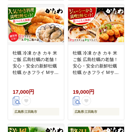
牡蠣 冷凍 かき カキ 米
牡蠣 冷凍 かき カキ 米
ご飯 広島牡蠣の老舗！
ご飯 広島牡蠣の老舗！
安心・安全の新鮮牡蠣
安心・安全の新鮮牡蠣
牡蠣 かきフライ Mサイ
牡蠣 かきフライ Mサイ
ズ 20個入 / かきご飯の
ズ 20個入 / 殻付かきグ
素 1袋入 魚介類 和食
ラタン 4個入 魚介類 和
17,000円
19,000円
海鮮 海産物 広島県産
食 海鮮 海産物 広島県
江田島市/株式会社かな
産 江田島市/株式会社か
わ [XBP032] 牡蠣
なわ [XBP033] 牡蠣
広島県 江田島市
広島県 江田島市