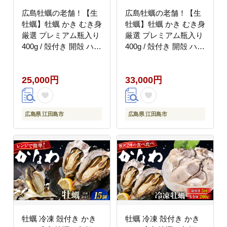
広島牡蠣の老舗！【生
広島牡蠣の老舗！【生
牡蠣】牡蠣 かき むき身
牡蠣】牡蠣 かき むき身
厳選 プレミアム瓶入り
厳選 プレミアム瓶入り
400g / 殻付き 開殻 ハー
400g / 殻付き 開殻 ハー
フシェルオイスター 6
フシェルオイスター 12
個入り 生食用 魚介類
個入り 生食用 魚介類
25,000円
33,000円
海鮮 広島県産 江田島
海鮮 広島県産 江田島
市/株式会社かなわ
市/株式会社かなわ
[XBP016] 牡蠣
[XBP017] 牡蠣
広島県 江田島市
広島県 江田島市
牡蠣 冷凍 殻付き かき
牡蠣 冷凍 殻付き かき