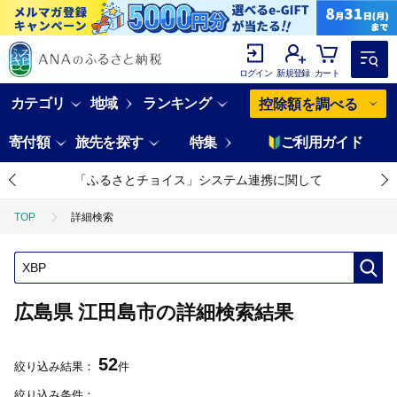
ログイン
新規登録
カート
カテゴリ
地域
ランキング
控除額を調べる
寄付額
旅先を探す
特集
ご利用ガイド
「ふるさとチョイス」システム連携に関して
TOP
詳細検索
広島県 江田島市の詳細検索結果
52
絞り込み結果：
件
絞り込み条件：