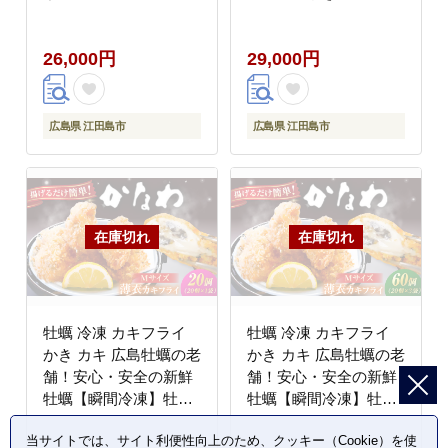
島市/株式会社かなわ
生食用 魚介類 海鮮 広
[XBP008] 牡蠣
島県産 江田島市/株式会
26,000円
29,000円
社かなわ [XBP013] 牡
蠣
広島県 江田島市
広島県 江田島市
牡蠣 冷凍 カキフライ
牡蠣 冷凍 カキフライ
かき カキ 広島牡蠣の老
かき カキ 広島牡蠣の老
舗！安心・安全の新鮮
舗！安心・安全の新鮮
牡蠣【瞬間冷凍】牡蠣
牡蠣【瞬間冷凍】牡蠣
かきフライMサイズ 20
かきフライMサイズ 60
当サイトでは、サイト利便性向上のため、クッキー（Cookie）を使
個入り 魚介類 和食 海
個入り 魚介類 和食 海