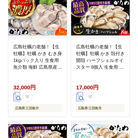
広島牡蠣の老舗！【生
広島牡蠣の老舗！【生
牡蠣】牡蠣 かき むき身
牡蠣】牡蠣 かき 殻付き
1kgパック入り 生食用
開殻 ハーフシェルオイ
魚介類 海鮮 広島県産
スター 8個入 生食用 魚
江田島市/株式会社かな
介類 海鮮 広島県産 江
わ [XBP004] 牡蠣
田島市/株式会社かなわ
32,000円
17,000円
[XBP009] 牡蠣
広島県 江田島市
広島県 江田島市