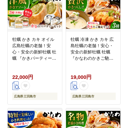
牡蠣 かき カキ オイル
牡蠣 冷凍 かき カキ 広
広島牡蠣の老舗！安
島牡蠣の老舗！安心・
心・安全の新鮮牡蠣 牡
安全の新鮮牡蠣 牡蠣
蠣 『かきパーティーセ
『かなわのかきご馳走
ット』 かきチーズ / か
セット』 殻付かきグラ
きパテ / かきの燻製オ
タン / オイスターチャ
22,000円
19,000円
イル漬け 各1個 計3個
ウダー / 揚げてるかき
セット 魚介類 和食 海
フライ 時短 魚介類 和
鮮 海産物 広島県産 江
食 海鮮 海産物 広島県
田島市/株式会社かなわ
産 江田島市/株式会社か
広島県 江田島市
広島県 江田島市
[XBP035] 牡蠣
なわ [XBP036] 牡蠣