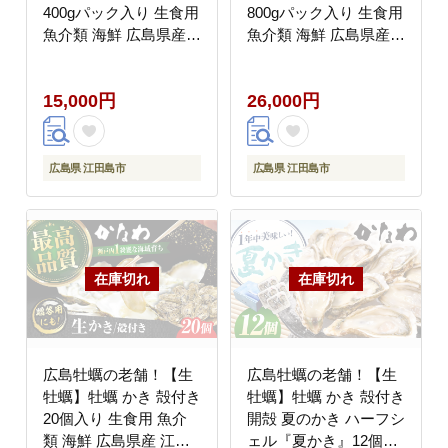
400gパック入り 生食用
800gパック入り 生食用
魚介類 海鮮 広島県産
魚介類 海鮮 広島県産
江田島市/株式会社かな
江田島市/株式会社かな
わ [XBP001] 牡蠣 生食
わ [XBP003] 牡蠣
15,000円
26,000円
むき身 殻付き かき カ
キ 生牡蠣 カキフライ
広島牡蠣
広島県 江田島市
広島県 江田島市
広島牡蠣の老舗！【生
広島牡蠣の老舗！【生
牡蠣】牡蠣 かき 殻付き
牡蠣】牡蠣 かき 殻付き
20個入り 生食用 魚介
開殻 夏のかき ハーフシ
類 海鮮 広島県産 江田
ェル『夏かき』12個入