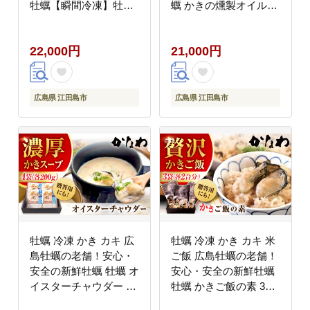
牡蠣【瞬間冷凍】牡蠣
蠣 かきの燻製オイル漬
かきフライMサイズ 40
け 3個セット 魚介類 和
個入り 魚介類 和食 海
食 海鮮 海産物 広島県
22,000円
21,000円
鮮 海産物 広島県産 江
産 江田島市/株式会社か
田島市/株式会社かなわ
なわ [XBP022] 牡蠣
[XBP020] 牡蠣
広島県 江田島市
広島県 江田島市
牡蠣 冷凍 かき カキ 広
牡蠣 冷凍 かき カキ 米
島牡蠣の老舗！安心・
ご飯 広島牡蠣の老舗！
安全の新鮮牡蠣 牡蠣 オ
安心・安全の新鮮牡蠣
イスターチャウダー 4
牡蠣 かきご飯の素 3袋
袋 レンジ対応 時短 魚
時短 魚介類 和食 海鮮