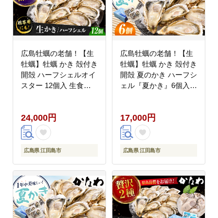
広島牡蠣の老舗！【生
広島牡蠣の老舗！【生
牡蠣】牡蠣 かき 殻付き
牡蠣】牡蠣 かき 殻付き
開殻 ハーフシェルオイ
開殻 夏のかき ハーフシ
スター 12個入 生食用
ェル『夏かき』6個入
魚介類 海鮮 広島県産
生食用 魚介類 海鮮 広
江田島市/株式会社かな
島県産 江田島市/株式会
24,000円
17,000円
わ [XBP010] 牡蠣
社かなわ [XBP011] 牡
蠣
広島県 江田島市
広島県 江田島市