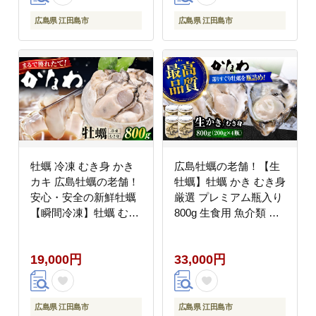
広島県 江田島市
広島県 江田島市
牡蠣 冷凍 むき身 かき
広島牡蠣の老舗！【生
カキ 広島牡蠣の老舗！
牡蠣】牡蠣 かき むき身
安心・安全の新鮮牡蠣
厳選 プレミアム瓶入り
【瞬間冷凍】牡蠣 むき
800g 生食用 魚介類 海
身 800g 魚介類 和食 海
鮮 広島県産 江田島市/
鮮 海産物 広島県産 江
株式会社かなわ
19,000円
33,000円
田島市/株式会社かなわ
[XBP007] 牡蠣
[XBP054] 牡蠣
広島県 江田島市
広島県 江田島市