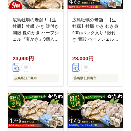
広島牡蠣の老舗！【生
広島牡蠣の老舗！【生
牡蠣】牡蠣 かき 殻付き
牡蠣】牡蠣 かき むき身
開殻 夏のかき ハーフシ
400gパック入り / 殻付
ェル『夏かき』9個入
き 開殻 ハーフシェルオ
生食用 魚介類 海鮮 広
イスター 6個入り 生食
島県産 江田島市/株式会
用 魚介類 海鮮 広島県
23,000円
23,000円
社かなわ [XBP012] 牡
産 江田島市/株式会社か
蠣
なわ [XBP014] 牡蠣
広島県 江田島市
広島県 江田島市