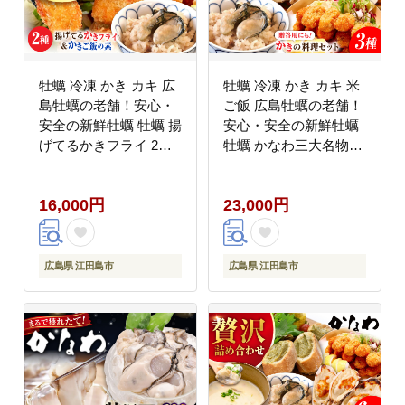
牡蠣 冷凍 かき カキ 広
牡蠣 冷凍 かき カキ 米
島牡蠣の老舗！安心・
ご飯 広島牡蠣の老舗！
安全の新鮮牡蠣 牡蠣 揚
安心・安全の新鮮牡蠣
げてるかきフライ 2袋 /
牡蠣 かなわ三大名物料
かきご飯の素 1袋 時短
理『かなわのかき料理
魚介類 和食 海鮮 海産
セット』 かきご飯の素
16,000円
23,000円
物 広島県産 江田島市/
/ 殻付かきグラタン / か
株式会社かなわ
きフライ Lサイズ 時短
[XBP037] 牡蠣
魚介類 和食 海鮮 海産
物 広島県産 江田島市/
広島県 江田島市
広島県 江田島市
株式会社かなわ
[XBP038] 牡蠣