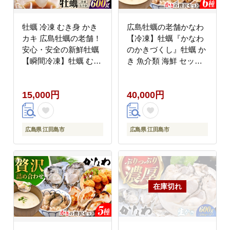
牡蠣 冷凍 むき身 かき
広島牡蠣の老舗かなわ
カキ 広島牡蠣の老舗！
【冷凍】牡蠣『かなわ
安心・安全の新鮮牡蠣
のかきづくし』牡蠣 か
【瞬間冷凍】牡蠣 むき
き 魚介類 海鮮 セット
身 600g 魚介類 和食 海
広島県産 江田島市/株式
鮮 海産物 広島県産 江
会社かなわ [XBP055]
15,000円
40,000円
田島市/株式会社かなわ
[XBP053] 牡蠣
広島県 江田島市
広島県 江田島市