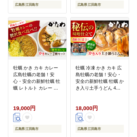
広島県 江田島市
広島県 江田島市
牡蠣 かき カキ カレー
牡蠣 冷凍 かき カキ 広
広島牡蠣の老舗！安
島牡蠣の老舗！安心・
心・安全の新鮮牡蠣 牡
安全の新鮮牡蠣 牡蠣 か
蠣 レトルト カレー か
き入り土手うどん 4個
きカレー / かきーマカ
入 時短 魚介類 和食 海
レー 計6食セット 食べ
鮮 海産物 広島県産 江
19,000円
18,000円
比べ 時短 魚介類 和食
田島市/株式会社かなわ
海鮮 海産物 広島県産
[XBP031] 牡蠣
江田島市/株式会社かな
わ [XBP030] 牡蠣
広島県 江田島市
広島県 江田島市