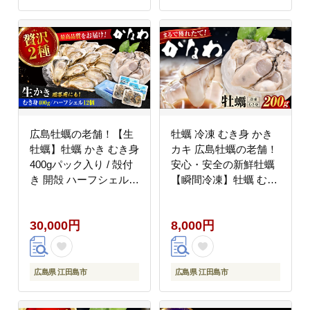
広島牡蠣の老舗！【生
牡蠣 冷凍 むき身 かき
牡蠣】牡蠣 かき むき身
カキ 広島牡蠣の老舗！
400gパック入り / 殻付
安心・安全の新鮮牡蠣
き 開殻 ハーフシェルオ
【瞬間冷凍】牡蠣 むき
イスター 12個入り 生
身 200g 魚介類 和食 海
食用 魚介類 海鮮 広島
鮮 海産物 広島県産 江
30,000円
8,000円
県産 江田島市/株式会社
田島市/株式会社かなわ
かなわ [XBP015] 牡蠣
[XBP051] 牡蠣
広島県 江田島市
広島県 江田島市