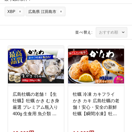
XBP
広島県 江田島市
並べ替え:
広島牡蠣の老舗！【生
牡蠣 冷凍 カキフライ
牡蠣】牡蠣 かき むき身
かき カキ 広島牡蠣の老
厳選 プレミアム瓶入り
舗！安心・安全の新鮮
400g 生食用 魚介類 海
牡蠣【瞬間冷凍】牡蠣
鮮 広島県産 江田島市/
かきフライ Lサイズ 16
株式会社かなわ
個入 魚介類 和食 海鮮