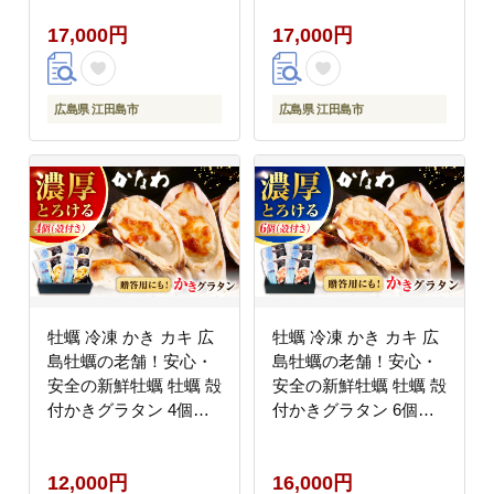
介類 和食 海鮮 海産物
海産物 広島県産 江田島
17,000円
17,000円
広島県産 江田島市/株式
市/株式会社かなわ
会社かなわ [XBP023]
[XBP024] 牡蠣
牡蠣
広島県 江田島市
広島県 江田島市
牡蠣 冷凍 かき カキ 広
牡蠣 冷凍 かき カキ 広
島牡蠣の老舗！安心・
島牡蠣の老舗！安心・
安全の新鮮牡蠣 牡蠣 殻
安全の新鮮牡蠣 牡蠣 殻
付かきグラタン 4個入
付かきグラタン 6個入
時短 魚介類 和食 海鮮
時短 魚介類 和食 海鮮
海産物 広島県産 江田島
海産物 広島県産 江田島
12,000円
16,000円
市/株式会社かなわ
市/株式会社かなわ