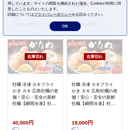
用しています。サイトの閲覧を継続された場合、Cookieの利用に同
13,000円
31,000円
鮮 海産物 広島県産 江
鮮 海産物 広島県産 江
意したことものといたします。
田島市/株式会社かなわ
田島市/株式会社かなわ
詳細については
プライバシーポリシー
をお読みください。
[XBP059]
[XBP060]
広島県 江田島市
広島県 江田島市
OK
牡蠣 冷凍 カキフライ
牡蠣 冷凍 カキフライ
かき カキ 広島牡蠣の老
かき カキ 広島牡蠣の老
舗！安心・安全の新鮮
舗！安心・安全の新鮮
牡蠣【瞬間冷凍】牡蠣
牡蠣【瞬間冷凍】牡蠣
かきフライMサイズ 80
かきフライ Lサイズ 24
個入り 魚介類 和食 海
個入 魚介類 和食 海鮮
40,000円
19,000円
鮮 海産物 広島県産 江
海産物 広島県産 江田島
田島市/株式会社かなわ
市/株式会社かなわ