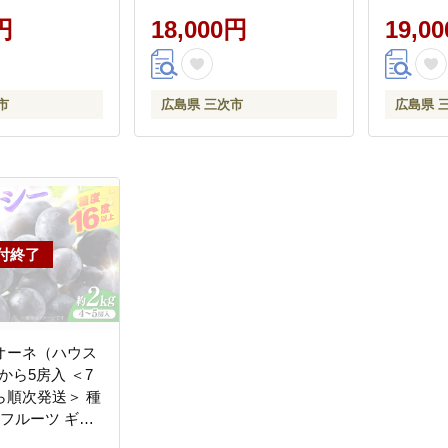
さかピオーネ直売
物 三次市/みらさかピオー
ト ピオー
]
円
ネ直売所 [APBE004]
18,000円
次市/み
19,0
所 [APBE
市
広島県 三次市
広島県 
オーネ（ハウス
4から5房入 ＜7
ら順次発送＞ 種
 フルーツ ギフ
 果物 三次市/み