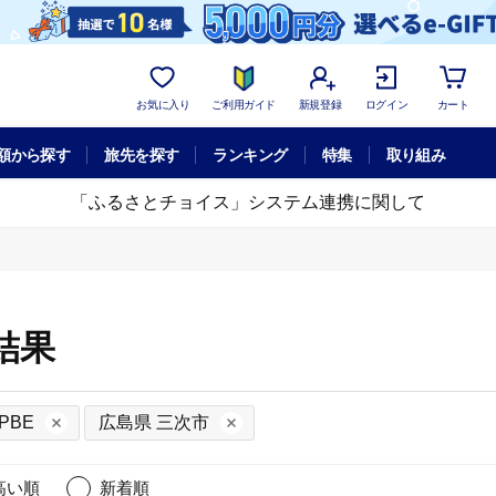
お気に入り
ご利用ガイド
新規登録
ログイン
カート
額から探す
旅先を探す
ランキング
特集
取り組み
「ふるさとチョイス」システム連携に関して
結果
PBE
広島県 三次市
高い順
新着順