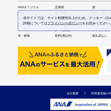
ANAオリジナル
定期便
酒
肉類
加工食品
旅行・宿泊・
当サイトでは、サイト利便性向上のため、クッキー（Coo
魚介類
麺類
日用品・雑貨
詳細については
プライバシーポリシー
をお読みください
野菜
パン・菓子類
電化製品
フルーツ
卵・乳製品
ファッション
米・穀物
飲料(酒以外)
返礼品なし
会社概要
利用者情報の