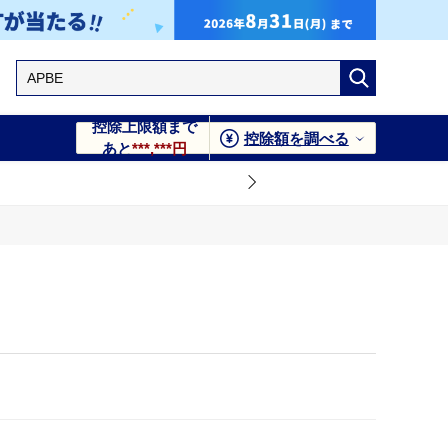
控除上限額まで
控除額を調べる
あと
***,***円