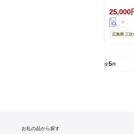
らさかピオ
25,000
[APBE002]
広島県 三次
5
全
件
お礼の品から探す