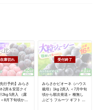
6年先行予約】みらさ
みらさかピオーネ（ハウス
ネ2房＆安芸クイ
栽培）1kg 2房入 ＜7月中旬
計2kg 5房入 （露
頃から順次発送＞ 種無し
 ＜8月下旬頃から
ぶどう フルーツ ギフト ピ
＞ フルーツ ギフ
オーネ 果物 三次市/みらさ