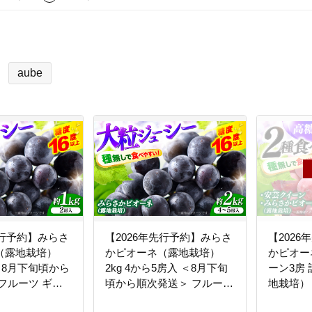
aube
先行予約】みらさ
【2026年先行予約】みらさ
【202
（露地栽培）
かピオーネ（露地栽培）
かピオー
 ＜8月下旬頃から
2kg 4から5房入 ＜8月下旬
ーン3房 
フルーツ ギフ
頃から順次発送＞ フルーツ
地栽培）
 ぶどう 果物 三
ギフト ピオーネ ぶどう 果
順次発送