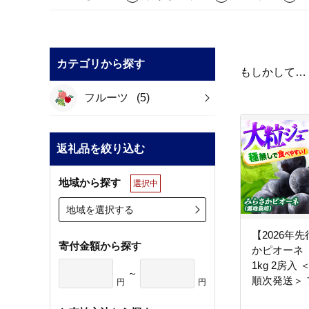
カテゴリから探す
もしかして…
フルーツ
(5)
返礼品を絞り込む
地域から探す
選択中
地域を選択する
【2026年
寄付金額から探す
かピオーネ
1kg 2房入
～
順次発送＞ 
円
円
ト ピオーネ