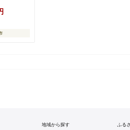
ーネ直売所
円
市
地域から探す
ふる