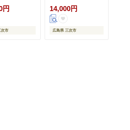
ネ ぶどう 果物 三
かピオーネ直売所
らさかピオーネ直売
00円
[APBE001]
14,000円
005]
三次市
広島県 三次市