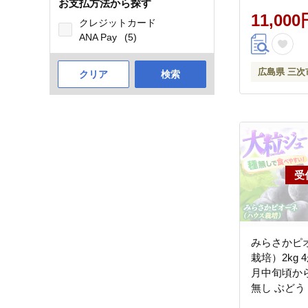
次市/みら
お支払方法から探す
所 [APBE003
11,000
クレジットカード
ANA Pay
(5)
広島県 三次
クリア
検索
みらさかピ
栽培）2kg 
月中旬頃か
無し ぶどう
ト ピオーネ