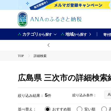
カテゴリ
地域
から探す
から探す
寄付
TOP
詳細検索
広島県 三次市の詳細検索
5
A
絞り込み条件：
絞り込み結果：
件
並べ替え：
おすすめ順
安い順