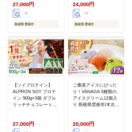
27,000円
24,000円
[AIAL120]
島根県 雲南市
島根県 雲南市
【ソイプロテイン】
ご褒美アイスにぴった
ALPRON SOY プロテ
り！VANAGA 5種類の
イン 900g×3個 ダブル
アイスクリーム12個入
リッチチョコレート風
り 島根県雲南市/木次乳
味 ソイ 筋トレ 健康 セ
業有限会社 [AIBH008]
ット 島根県雲南市/株式
27,000円
20,000円
会社アルプロン
[AIAL119]