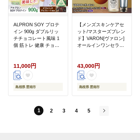
ALPRON SOY プロテ
【メンズスキンケアセ
イン 900g ダブルリッ
ット/マスターズブレン
チチョコレート風味 1
ド】VARON[ヴァロン]
個 筋トレ 健康 チョコ
オールインワンセラム
島根県雲南市/株式会社
マスターズブレンド
アルプロン [AIAL072]
120mL ＋ フェイスウォ
11,000円
43,000円
ッシュ 120g 島根県雲
南市/サントリーウエル
ネス株式会社
[AIDJ006]
島根県 雲南市
島根県 雲南市
1
2
3
4
5
次