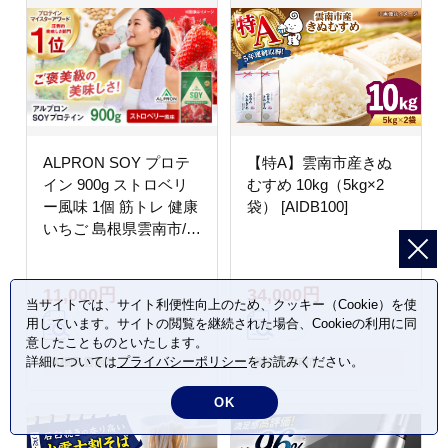
ALPRON SOY プロテ
【特A】雲南市産きぬ
イン 900g ストロベリ
むすめ 10kg（5kg×2
ー風味 1個 筋トレ 健康
袋） [AIDB100]
いちご 島根県雲南市/株
式会社アルプロン
[AIAL073]
11,000円
34,000円
当サイトでは、サイト利便性向上のため、クッキー（Cookie）を使
用しています。サイトの閲覧を継続された場合、Cookieの利用に同
意したことものといたします。
詳細については
プライバシーポリシー
をお読みください。
島根県 雲南市
島根県 雲南市
OK