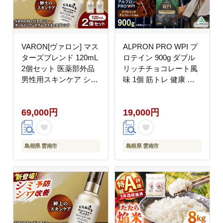
VARON[ヴァロン] マス
ALPRON PRO WPI プ
ターズブレンド 120mL
ロテイン 900g ダブル
2個セット 医薬部外品
リッチチョコレート風
男性用スキンケア シミ
味 1個 筋トレ 健康 チ
予防(※)・シワ改善オ
ョコ 島根県雲南市/株式
ールインワンセラム 島
会社アルプロン
69,000円
19,000円
根県雲南市/サントリー
[AIAL070]
ウエルネス株式会社
[AIDJ011]
島根県 雲南市
島根県 雲南市