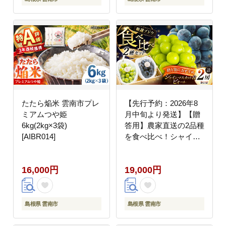
たたら焔米 雲南市プレ
【先行予約：2026年8
ミアムつや姫
月中旬より発送】【贈
6kg(2kg×3袋)
答用】農家直送の2品種
[AIBR014]
を食べ比べ！シャイン
マスカット 1房 ピオー
ネ 1房（約950g）秀
16,000円
19,000円
品・化粧箱入り 島根県
雲南市/ギアファーム
[AIAB016]
島根県 雲南市
島根県 雲南市