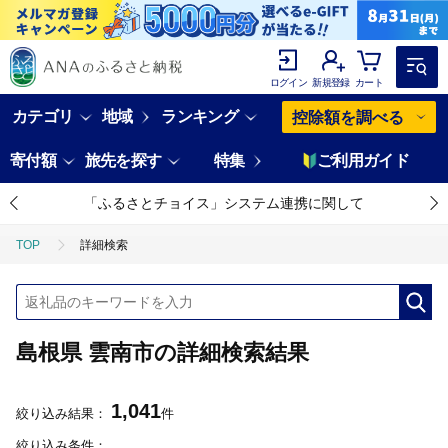
ログイン
新規登録
カート
カテゴリ
地域
ランキング
控除額を調べる
寄付額
旅先を探す
特集
ご利用ガイド
「ふるさとチョイス」システム連携に関して
TOP
詳細検索
島根県 雲南市の詳細検索結果
1,041
絞り込み結果：
件
絞り込み条件：