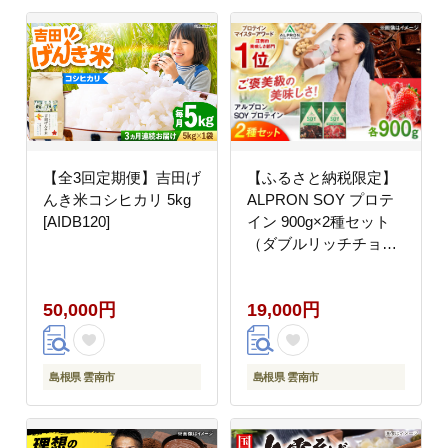
【全3回定期便】吉田げ
【ふるさと納税限定】
んき米コシヒカリ 5kg
ALPRON SOY プロテ
[AIDB120]
イン 900g×2種セット
（ダブルリッチチョコ
レート風味・ストロベ
リー風味）ソイ 筋トレ
50,000円
19,000円
健康 セット 島根県雲南
市/株式会社アルプロン
[AIAL118]
島根県 雲南市
島根県 雲南市