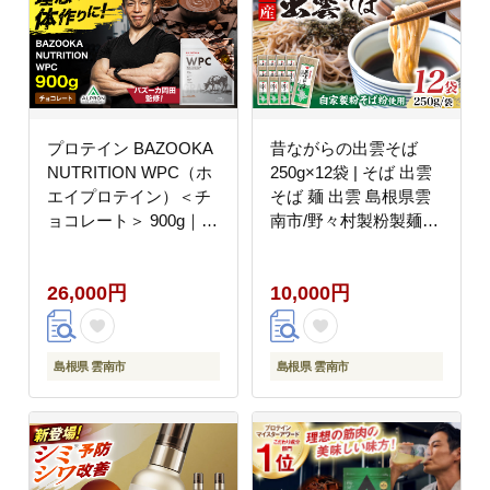
プロテイン BAZOOKA
昔ながらの出雲そば
NUTRITION WPC（ホ
250g×12袋 | そば 出雲
エイプロテイン）＜チ
そば 麺 出雲 島根県雲
ョコレート＞ 900g｜バ
南市/野々村製粉製麺所
ズーカ岡田監修・植物
[AICE002]
由来の甘味料使用・国
26,000円
10,000円
内製造 島根県雲南市/株
式会社アルプロン
[AIEN006]
島根県 雲南市
島根県 雲南市