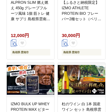
ALPRON SLIM 燃え燃
【ふるさと納税限定】
え 450g グレープフル
IZMO ATHLETE
ーツ風味 1個 筋トレ 健
PROTEIN BIO フレー
康 サプリ 島根県雲南
バー2種セット（ベリー
市/株式会社アルプロン
ベリー風味・チョコミ
[AIAL084]
ルク風味）各900g 2万
12,000円
30,000円
円 お試し プロテイン
島根県雲南市/株式会社
アルプロン [AIAL095]
島根県 雲南市
島根県 雲南市
IZMO BULK UP WHEY
杜のワイン 白 1本 国産
PROTEIN MAX ビター
ワイン セット 島根県雲