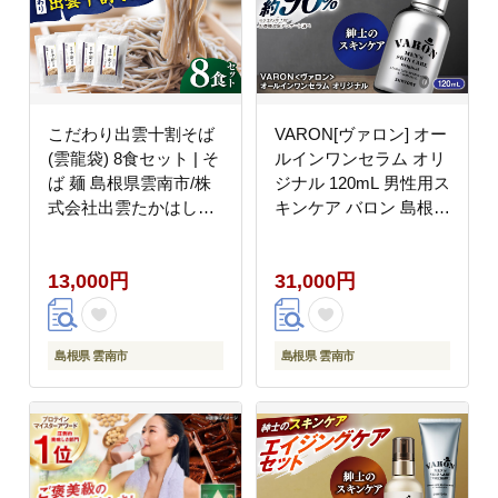
こだわり出雲十割そば
VARON[ヴァロン] オー
(雲龍袋) 8食セット | そ
ルインワンセラム オリ
ば 麺 島根県雲南市/株
ジナル 120mL 男性用ス
式会社出雲たかはし
キンケア バロン 島根県
[AIAM002]
雲南市/サントリーウエ
ルネス株式会社
13,000円
31,000円
[AIDJ001]
島根県 雲南市
島根県 雲南市