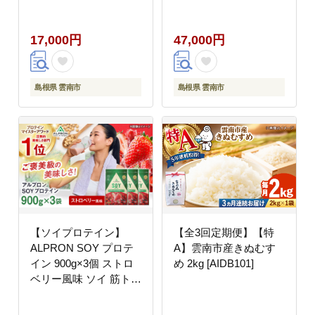
式会社アルプロン
フルーツ味 島根県雲南
[AIAL088]
市/株式会社アルプロン
17,000円
47,000円
[AIAL096]
島根県 雲南市
島根県 雲南市
【ソイプロテイン】
【全3回定期便】【特
ALPRON SOY プロテ
A】雲南市産きぬむす
イン 900g×3個 ストロ
め 2kg [AIDB101]
ベリー風味 ソイ 筋トレ
健康 セット 島根県雲南
市/株式会社アルプロン