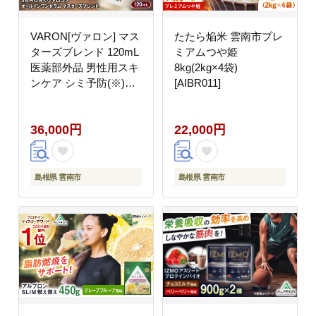
VARON[ヴァロン] マス
たたら焔米 雲南市プレ
ターズブレンド 120mL
ミアムつや姫
医薬部外品 男性用スキ
8kg(2kg×4袋)
ンケア シミ予防(※)・
[AIBR011]
シワ改善オールインワ
ンセラム バロン 島根県
36,000円
22,000円
雲南市/サントリーウエ
ルネス株式会社
[AIDJ003]
島根県 雲南市
島根県 雲南市