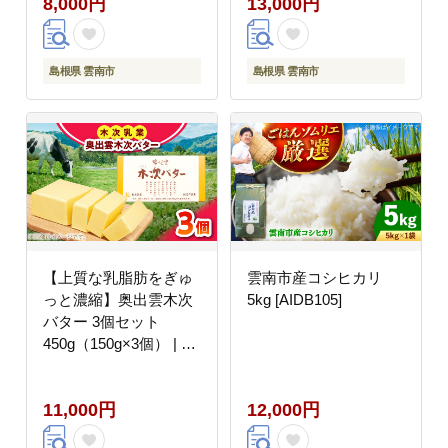
8,000円
13,000円
乳業有限会社
乳業有限会社
[AIBH042]
[AIBH044]
島根県 雲南市
島根県 雲南市
【上質な乳脂肪をぎゅ
雲南市産コシヒカリ
っと濃縮】奥出雲木次
5kg [AIDB105]
バター 3個セット
450g（150g×3個） | バ
ター 乳製品 おすすめ
人気 島根県雲南市/木次
11,000円
12,000円
乳業有限会社
[AIBH043]