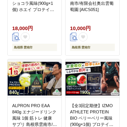
ショコラ風味(900g×1
南市/有限会社奥出雲葡
個) ホエイ プロテイン
萄園 [AICS051]
チョコ味 島根県雲南市/
株式会社アルプロン
18,000円
10,000円
[AIAL020]
島根県 雲南市
島根県 雲南市
ALPRON PRO EAA
【全3回定期便】IZMO
840g エナジードリンク
ATHLETE PROTEIN
風味 1個 筋トレ 健康
BIO ベリーベリー風味
サプリ 島根県雲南市/株
(900g×1個) プロテイン