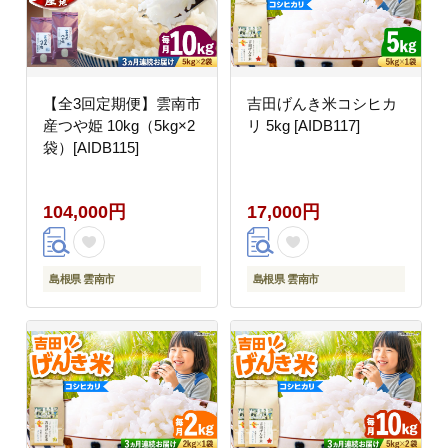
【全3回定期便】雲南市
吉田げんき米コシヒカ
産つや姫 10kg（5kg×2
リ 5kg [AIDB117]
袋）[AIDB115]
104,000円
17,000円
島根県 雲南市
島根県 雲南市