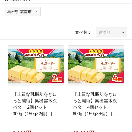
島根県 雲南市
並べ替え:
【上質な乳脂肪をぎゅ
【上質な乳脂肪をぎゅ
っと濃縮】奥出雲木次
っと濃縮】奥出雲木次
バター 2個セット
バター 4個セット
300g（150g×2個） | バ
600g（150g×4個） | バ
ター 乳製品 おすすめ
ター 乳製品 おすすめ
人気 島根県雲南市/木次
人気 島根県雲南市/木次