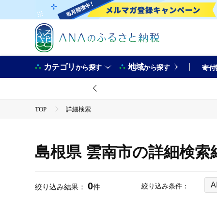
カテゴリ
地域
から探す
から探す
寄付
TOP
詳細検索
島根県 雲南市の詳細検索
0
A
絞り込み条件：
絞り込み結果：
件