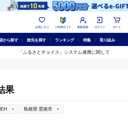
お気に入り
ご利用ガイド
新規登録
ログイン
カート
額から探す
旅先を探す
ランキング
特集
取り組み
「ふるさとチョイス」システム連携に関して
結果
IEH
島根県 雲南市