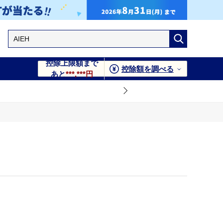
控除上限額まで
控除額を調べる
あと
***,***円