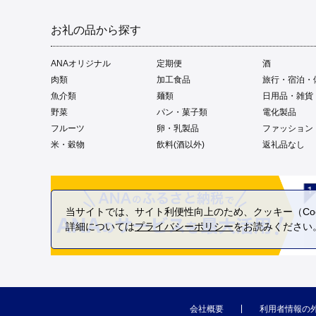
お礼の品から探す
ANAオリジナル
定期便
酒
肉類
加工食品
旅行・宿泊・
魚介類
麺類
日用品・雑貨
野菜
パン・菓子類
電化製品
フルーツ
卵・乳製品
ファッション
米・穀物
飲料(酒以外)
返礼品なし
当サイトでは、サイト利便性向上のため、クッキー（Coo
詳細については
プライバシーポリシー
をお読みください
会社概要
利用者情報の