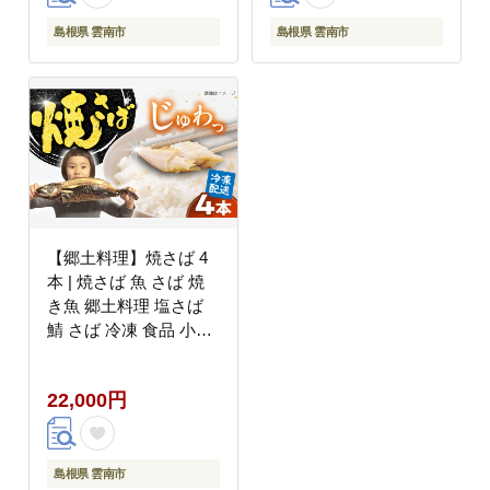
島根県 雲南市
島根県 雲南市
【郷土料理】焼さば 4
本 | 焼さば 魚 さば 焼
き魚 郷土料理 塩さば
鯖 さば 冷凍 食品 小分
け 大容量 人気 魚 魚介
海鮮 弁当 惣菜 贈答 プ
22,000円
レゼント ギフト お取り
寄せ グルメ 島根県雲南
市/長谷川鮮魚店
[AICG005]
島根県 雲南市