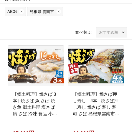
AICG
島根県 雲南市
並べ替え:
【郷土料理】焼さば 3
【郷土料理】焼さば押
本 | 焼さば 魚 さば 焼
し寿し 4本 | 焼さば押
き魚 郷土料理 塩さば
し寿し 焼さば 寿し 寿
鯖 さば 冷凍 食品 小分
司 さば 島根県雲南市/
け 大容量 人気 魚 魚介
長谷川鮮魚店
海鮮 弁当 惣菜 贈答 プ
[AICG001]