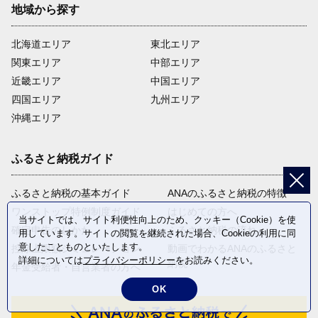
地域から探す
北海道エリア
東北エリア
関東エリア
中部エリア
近畿エリア
中国エリア
四国エリア
九州エリア
沖縄エリア
ふるさと納税ガイド
ふるさと納税の基本ガイド
ANAのふるさと納税の特徴
ワンストップ特例制度ガイド
はじめての方へ
当サイトでは、サイト利便性向上のため、クッキー（Cookie）を使
確定申告のしかた
ふるさと納税の流れ
用しています。サイトの閲覧を継続された場合、Cookieの利用に同
意したことものといたします。
控除上限額シミュレーション
動画でわかるANAのふるさと
詳細については
プライバシーポリシー
をお読みください。
納税
年金受給者・自営業者の方へ
OK