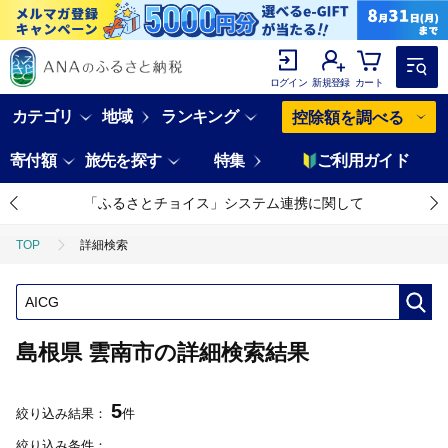
ログイン
新規登録
カート
カテゴリ
地域
ランキング
控除額を調べる
寄付額
旅先を探す
特集
ご利用ガイド
「ふるさとチョイス」システム連携に関して
TOP
詳細検索
島根県 雲南市の詳細検索結果
5
絞り込み結果：
件
絞り込み条件：