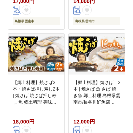
17,000円
14,000円
レゼント ギフト お取り
寄せ グルメ 島根県雲南
市/長谷川鮮魚店
[AICG004]
島根県 雲南市
島根県 雲南市
【郷土料理】焼さば2
【郷土料理】焼さば 2
本・焼さば押し寿し2本
本 | 焼さば 魚 さば 焼
| 焼さば 焼さば押し寿
き魚 郷土料理 島根県雲
し 魚 郷土料理 美味し
南市/長谷川鮮魚店
い 島根県雲南市/長谷川
[AICG003]
鮮魚店 [AICG002]
18,000円
12,000円