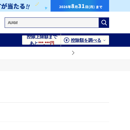
控除上限額まで
控除額を調べる
あと
***,***円