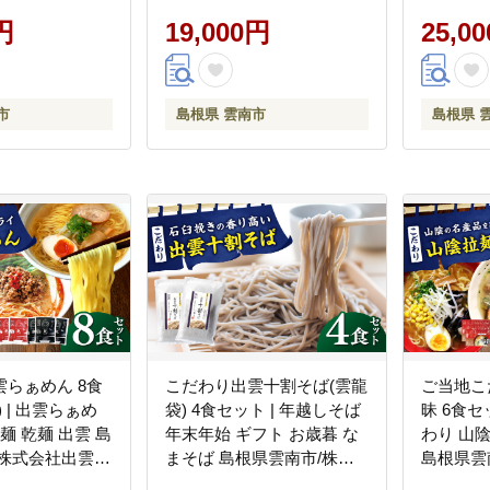
[AIAM006]
会社出雲
円
19,000円
[AIAM007
25,0
市
島根県 雲南市
島根県 
らぁめん 8食
こだわり出雲十割そば(雲龍
ご当地こ
 | 出雲らぁめ
袋) 4食セット | 年越しそば
昧 6食セ
麺 乾麺 出雲 島
年末年始 ギフト お歳暮 な
わり 山陰
/株式会社出雲た
まそば 島根県雲南市/株式
島根県雲
004]
会社出雲たかはし
たかはし [