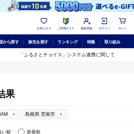
お気に入り
ご利用ガイド
新規登録
ログイン
カート
額から探す
旅先を探す
ランキング
特集
取り組み
「ふるさとチョイス」システム連携に関して
結果
IAM
島根県 雲南市
高い順
新着順