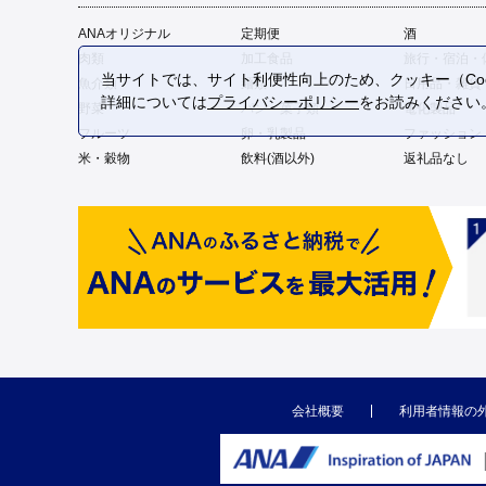
ANAオリジナル
定期便
酒
肉類
加工食品
旅行・宿泊・
当サイトでは、サイト利便性向上のため、クッキー（Coo
魚介類
麺類
日用品・雑貨
詳細については
プライバシーポリシー
をお読みください
野菜
パン・菓子類
電化製品
フルーツ
卵・乳製品
ファッション
米・穀物
飲料(酒以外)
返礼品なし
会社概要
利用者情報の