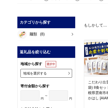
カテゴリから探す
もしかして…
麺類
(8)
返礼品を絞り込む
地域から探す
選択中
地域を選択する
こだわり出
寄付金額から探す
袋) 8食セット
根県雲南市
～
かはし [AIAM
円
円