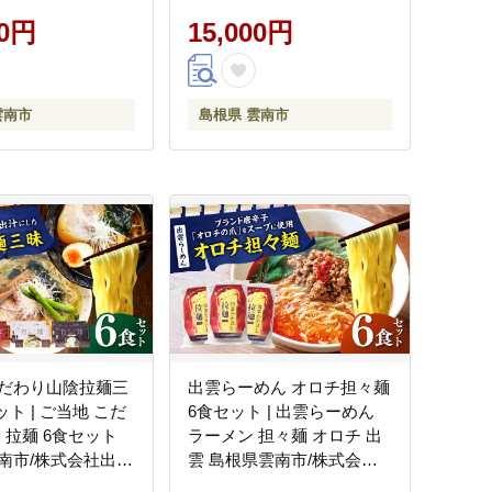
たかはし
]
00円
15,000円
雲南市
島根県 雲南市
だわり山陰拉麺三
出雲らーめん オロチ担々麺
ット | ご当地 こだ
6食セット | 出雲らーめん
 拉麺 6食セット
ラーメン 担々麺 オロチ 出
南市/株式会社出雲
雲 島根県雲南市/株式会社
AIAM009]
出雲たかはし [AIAM010]