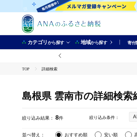
カテゴリ
地域
から探す
から探す
寄付
TOP
詳細検索
島根県 雲南市の詳細検索
8
A
絞り込み条件：
絞り込み結果：
件
並べ替え：
おすすめ順
安い順