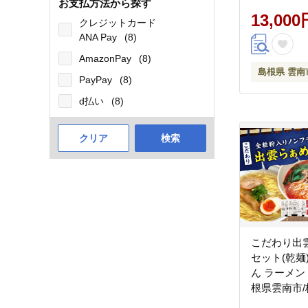
お支払方法から探す
13,000
クレジットカード
ANA Pay
(8)
AmazonPay
(8)
島根県 雲南
PayPay
(8)
d払い
(8)
クリア
検索
こだわり出雲
セット(乾麺)
ん ラーメン 
根県雲南市
かはし [AIAM