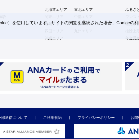
北海道エリア
東北エリア
ふるさ
体験
関東エリア
中部エリア
ワンス
kie）を使用しています。サイトの閲覧を継続された場合、Cookie
近畿エリア
中国エリア
確定申
。
四国エリア
九州エリア
控除上
沖縄エリア
年金受
外部送信について
ご利用規約
プライバシーポリシー
お問