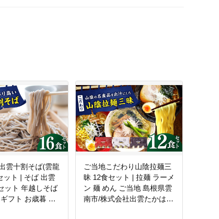
出雲十割そば(雲龍
ご当地こだわり山陰拉麺三
セット | そば 出雲
昧 12食セット | 拉麺 ラーメ
食セット 年越しそば
ン 麺 めん ご当地 島根県雲
 ギフト お歳暮 な
南市/株式会社出雲たかはし
島根県雲南市/株式
[AIAM008]