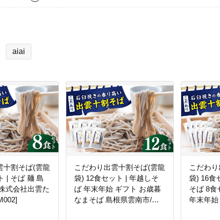
aiai
雲十割そば(雲龍
こだわり出雲十割そば(雲龍
こだわり
 | そば 麺 島
袋) 12食セット | 年越しそ
袋) 16食
/株式会社出雲た
ば 年末年始 ギフト お歳暮
そば 8
002]
なまそば 島根県雲南市/株
年末年始
式会社出雲たかはし
まそば 