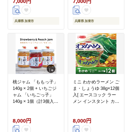
7,000円
7,000円
兵庫県 加東市
兵庫県 加東市
桃ジャム 「ももっ子」
ミニ わかめラーメン ご
140g × 2個 + いちごジ
ま・しょうゆ 38g×12個
ャム 「いちごっ子」
入[ エースコック ラー
140g × 1個（計3個入
メン インスタント カッ
り）1箱 [ 桃 もも モモ
プ麺 即席めん 時短 防
苺 いちご イチゴ ジャ
災 備蓄 保存食 非常食
8,000円
8,000円
ム トースト 朝食 フル
箱 ケース ]
ーツソース ]