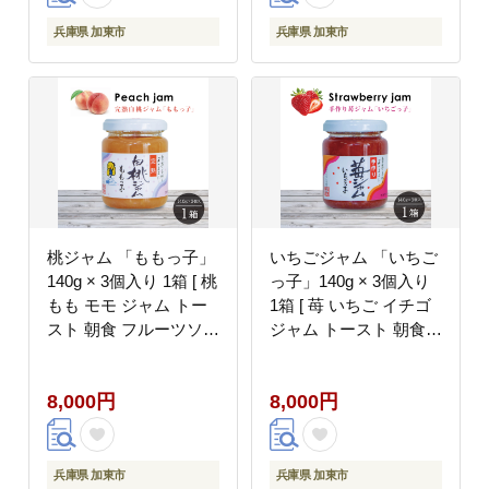
兵庫県 加東市
兵庫県 加東市
桃ジャム 「ももっ子」
いちごジャム 「いちご
140g × 3個入り 1箱 [ 桃
っ子」140g × 3個入り
もも モモ ジャム トー
1箱 [ 苺 いちご イチゴ
スト 朝食 フルーツソー
ジャム トースト 朝食
ス 果物 フルーツ 手
フルーツソース 果物 フ
作り ]
ルーツ 手作り 朝食 フ
8,000円
8,000円
ルーツソース ]
兵庫県 加東市
兵庫県 加東市