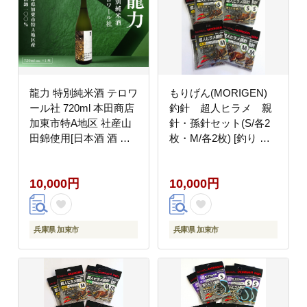
龍力 特別純米酒 テロワ
もりげん(MORIGEN)
ール社 720ml 本田商店
釣針 超人ヒラメ 親
加東市特A地区 社産山
針・孫針セット(S/各2
田錦使用[日本酒 酒 お
枚・M/各2枚) [釣り 釣
酒 四合瓶 贈答品 辛口 ]
り針 アウトドア 海 海
釣り 船釣り]
10,000円
10,000円
兵庫県 加東市
兵庫県 加東市