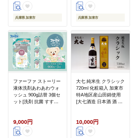
ケース]
兵庫県 加東市
兵庫県 加東市
ファーファ ストーリー
大七 純米生 クラシック
液体洗剤あわあわウォ
720ml 化粧箱入 加東市
ッシュ 900g詰替 3個セ
特A地区産山田錦使用
ット[洗剤 抗菌 すすぎ1
[大七酒造 日本酒 酒 お
回 48時間抗菌 赤ちゃ
酒 四合瓶 贈答品 ]
ん 詰替 防臭 花粉対策]
9,000円
10,000円