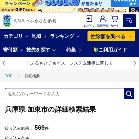
ログイン
新規登録
カート
カテゴリ
地域
ランキング
控除額を調べる
寄付額
旅先を探す
特集
ご利用ガイド
「ふるさとチョイス」システム連携に関して
TOP
詳細検索
兵庫県 加東市の詳細検索結果
569
絞り込み結果：
件
絞り込み条件：