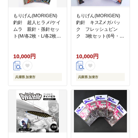
もりげん(MORIGEN)
もりげん(MORIGEN)
釣針 超人ヒラメ/ケイ
釣針 キスZメガパッ
ムラ 親針・孫針セッ
ク フレッシュピン
ト(M/各2枚・L/各2枚)
ク 3枚セット(6号・7
[釣り 釣り針 アウトド
号・8号)[釣り 釣り針
ア 海 海釣り 船釣り]
アウトドア 海 海釣り]
10,000円
10,000円
兵庫県 加東市
兵庫県 加東市