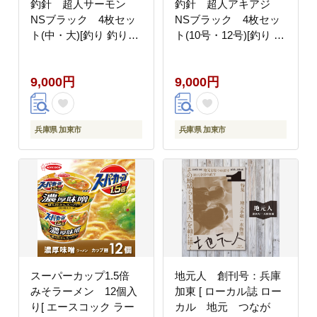
釣針 超人サーモン
釣針 超人アキアジ
NSブラック 4枚セッ
NSブラック 4枚セッ
ト(中・大)[釣り 釣り針
ト(10号・12号)[釣り 釣
アウトドア 川 海]
り針 アウトドア 海]
9,000円
9,000円
兵庫県 加東市
兵庫県 加東市
スーパーカップ1.5倍
地元人 創刊号：兵庫
みそラーメン 12個入
加東 [ ローカル誌 ロー
り[ エースコック ラー
カル 地元 つなが