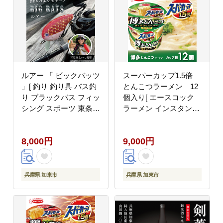
ルアー 「 ビックバッツ
スーパーカップ1.5倍
」[ 釣り 釣り具 バス釣
とんこつラーメン 12
り ブラックバス フィッ
個入り[ エースコック
シング スポーツ 東条湖
ラーメン インスタント
鯉のぼり キーホルダー
カップ麺 カップラーメ
]
ン 即席めん 時短 防災
8,000円
9,000円
備蓄 保存食 非常食 箱
ケース]
兵庫県 加東市
兵庫県 加東市