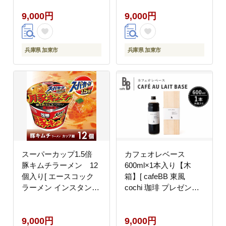
9,000円
9,000円
兵庫県 加東市
兵庫県 加東市
スーパーカップ1.5倍
カフェオレベース
豚キムチラーメン 12
600ml×1本入り【木
個入り[ エースコック
箱】[ cafeBB 東風
ラーメン インスタント
cochi 珈琲 プレゼント
カップ麺 カップラーメ
ギフト お祝い 兵庫県加
ン 即席めん 時短 防災
東市 加東市 ]
9,000円
9,000円
備蓄 保存食 非常食 箱