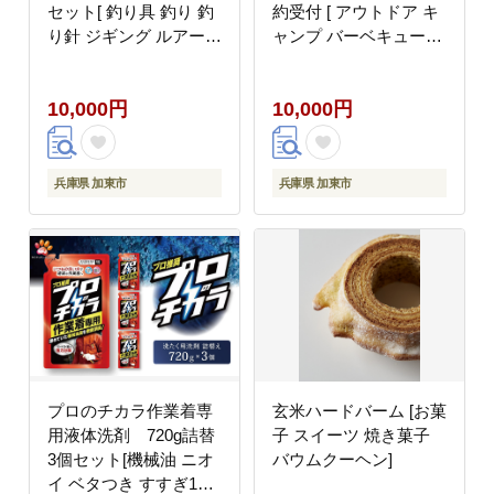
セット[ 釣り具 釣り 釣
約受付 [ アウトドア キ
り針 ジギング ルアー
ャンプ バーベキュー
イサキ アジ マダイ ]
BBQ 薪ストーブ ]
10,000円
10,000円
兵庫県 加東市
兵庫県 加東市
プロのチカラ作業着専
玄米ハードバーム [お菓
用液体洗剤 720g詰替
子 スイーツ 焼き菓子
3個セット[機械油 ニオ
バウムクーヘン]
イ ベタつき すすぎ1回