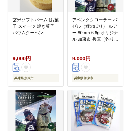
玄米ソフトバーム [お菓
アベンタクローラー バ
子 スイーツ 焼き菓子
ゼル（鯉のぼり） ルア
バウムクーヘン]
ー 80mm 6.6g オリジナ
ル 加東市 兵庫［釣り
釣り具 バス釣り バスフ
ィッシング ブラックバ
9,000円
9,000円
ス スポーツ オリジナル
加東市 兵庫県 東条湖〕
兵庫県 加東市
兵庫県 加東市