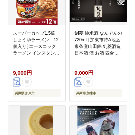
スーパーカップ1.5倍
剣菱 純米酒 なんでんの
しょうゆラーメン 12
720ml [ 加東市特A地区
個入り[ エースコック
東条産山田錦 剣菱酒造
ラーメン インスタント
日本酒 酒 お酒 四合瓶
カップ麺 カップラーメ
贈答品 ギフト 兵庫県
ン 即席めん 時短 防災
兵庫 加東市 障がい者支
9,000円
9,000円
備蓄 保存食 非常食 箱
援 思いやり型返礼品 ]
ケース]
兵庫県 加東市
兵庫県 加東市