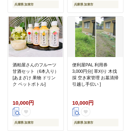
兵庫県 加東市
兵庫県 加東市
酒粕屋さんのフルーツ
便利屋PAL 利用券
甘酒セット（6本入り）
3,000円分[ 草刈り 木伐
[あまざけ 果物 ドリン
採 空き家管理 お墓清掃
ク ペットボトル]
引越し手伝い ]
10,000円
10,000円
兵庫県 加東市
兵庫県 加東市