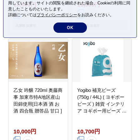
用しています。サイトの閲覧を継続された場合、Cookieの利用に同
10,000円
10,000円
意したことものといたします。
詳細については
プライバシーポリシー
をお読みください。
兵庫県 加東市
兵庫県 加東市
OK
乙女 吟醸 720ml 奥藤商
Yogibo 補充ビーズ
事 加東市特A地区産山
(750g / 44L) ( ヨギボー
田錦使用[日本酒 酒 お
ビーズ ) 雑貨 インテリ
酒 四合瓶 贈答品 甘口 ]
ア ヨギボー用ビーズ ビ
ーズクッション ビーズ
ソファ 中身 補充用ビー
10,000円
10,700円
ズ