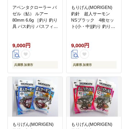
アベンタクローラー バ
もりげん(MORIGEN)
ゼル（鮎） ルアー
釣針 超人サーモン
80mm 6.6g ［釣り 釣り
NSブラック 4枚セッ
具 バス釣り バスフィッ
ト(小・中)[釣り 釣り針
シング ブラックバス ス
アウトドア 川 海]
ポーツ オリジナル 加東
9,000円
9,000円
市 兵庫県 東条湖〕
兵庫県 加東市
兵庫県 加東市
もりげん(MORIGEN)
もりげん(MORIGEN)