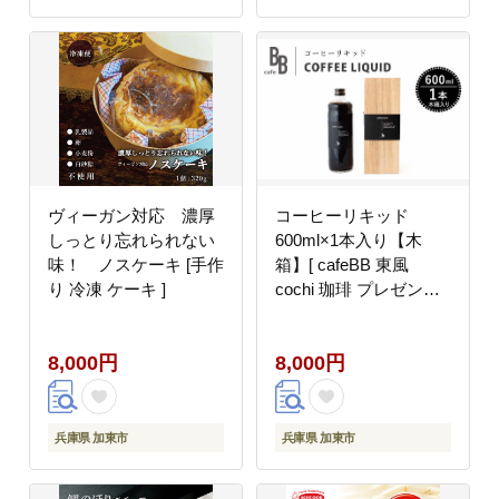
ヴィーガン対応 濃厚
コーヒーリキッド
しっとり忘れられない
600ml×1本入り【木
味！ ノスケーキ [手作
箱】[ cafeBB 東風
り 冷凍 ケーキ ]
cochi 珈琲 プレゼント
ギフト お祝い 兵庫県加
東市 加東市 ]
8,000円
8,000円
兵庫県 加東市
兵庫県 加東市