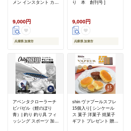
メン インスタント カッ
り 本 創刊号 ]
プ麺 カップラーメン 即
席めん 時短 防災 備蓄
9,000円
9,000円
保存食 非常食 箱 ケー
ス]
兵庫県 加東市
兵庫県 加東市
アベンタクローラーチ
shin ヴァプールスフレ
ビバゼル（鯉のぼり
15個入り[ シンケール
青）| 釣り 釣り具 フィ
ス 菓子 洋菓子 焼菓子
ッシング スポーツ 加東
ギフト プレゼント 贈り
市
物 詰め合せ 食べ比べ ]