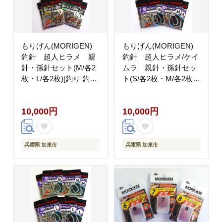
もりげん(MORIGEN)
もりげん(MORIGEN)
釣針 超人ヒラメ 親
釣針 超人ヒラメ/ケイ
針・孫針セット(M/各2
ムラ 親針・孫針セッ
枚・L/各2枚)[釣り 釣り
ト(S/各2枚・M/各2枚)
針 アウトドア 海 海釣
[釣り 釣り針 アウトド
り 船釣り]
ア 海 海釣り 船釣り]
10,000円
10,000円
兵庫県 加東市
兵庫県 加東市