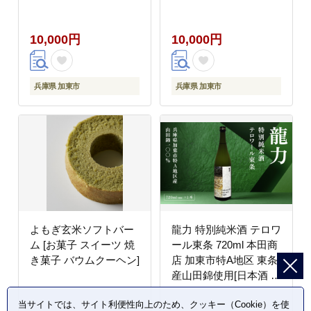
洗浄力]
10,000円
10,000円
兵庫県 加東市
兵庫県 加東市
よもぎ玄米ソフトバー
龍力 特別純米酒 テロワ
ム [お菓子 スイーツ 焼
ール東条 720ml 本田商
き菓子 バウムクーヘン]
店 加東市特A地区 東条
産山田錦使用[日本酒 酒
お酒 四合瓶 贈答品 辛
当サイトでは、サイト利便性向上のため、クッキー（Cookie）を使
口 ]