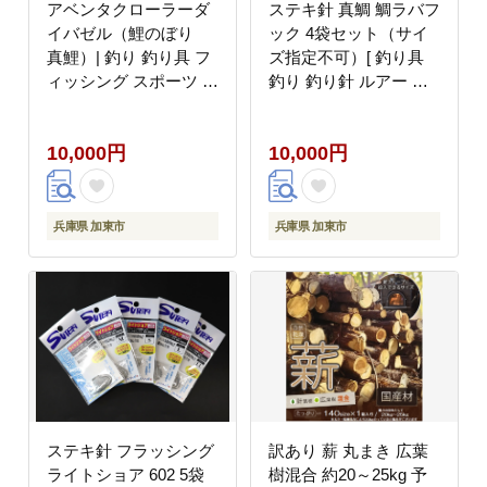
アベンタクローラーダ
ステキ針 真鯛 鯛ラバフ
イバゼル（鯉のぼり
ック 4袋セット（サイ
真鯉）| 釣り 釣り具 フ
ズ指定不可）[ 釣り具
ィッシング スポーツ 加
釣り 釣り針 ルアー 鯛
東市
タイ ]
10,000円
10,000円
兵庫県 加東市
兵庫県 加東市
ステキ針 フラッシング
訳あり 薪 丸まき 広葉
ライトショア 602 5袋
樹混合 約20～25kg 予