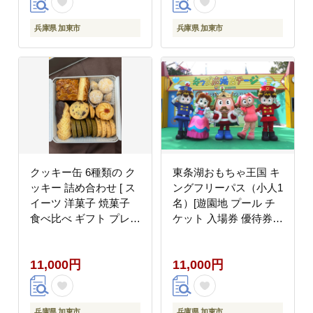
兵庫県 加東市
兵庫県 加東市
クッキー缶 6種類の ク
東条湖おもちゃ王国 キ
ッキー 詰め合わせ [ ス
ングフリーパス（小人1
イーツ 洋菓子 焼菓子
名）[遊園地 プール チ
食べ比べ ギフト プレゼ
ケット 入場券 優待券
ント お取り寄せ 贈り物
関西 兵庫県 加東市]
]
11,000円
11,000円
兵庫県 加東市
兵庫県 加東市