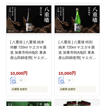
[ 八重垣 ] 八重墻 純米
[ 八重垣 ] 八重墻 特別
吟醸 720ml ヤヱガキ酒
純米 720ml ヤヱガキ酒
造 加東市特A地区 東条
造 加東市特A地区 東条
産山田錦使用[ ヤエガキ
産山田錦使用[ ヤエガキ
小沢地区産 日本酒 酒
小沢地区産 日本酒 酒
お酒 四合瓶 贈答品 辛
お酒 四合瓶 贈答品 ク
10,000円
10,000円
口 ]
ラシック ]
兵庫県 加東市
兵庫県 加東市