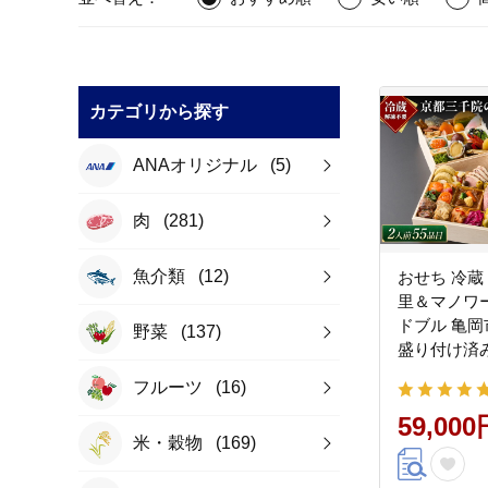
カテゴリから探す
ANAオリジナル
(5)
肉
(281)
魚介類
(12)
おせち 冷蔵
里＆マノワ
ドブル 亀岡
野菜
(137)
盛り付け済み
前 和洋中 
フルーツ
(16)
2027 人気
≫※12月3
59,000
米・穀物
(169)