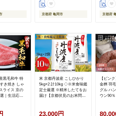
市
京都府 亀岡市
京都府 
産黒毛和牛 特
米 京都丹波産 こしひかり
【ピンク
 すき焼き しゃ
5kg×2 計10kg ◇※米食味鑑
金桝 羽
スライス 京の
定士厳選 ※精米したてをお
グル ハ
厳選｜生活応援
届け【京都伏見のお米問屋
ウン90％ 
税牛肉 ふるさと
が精米】米 白米 令和7年産
都亀岡産
※沖縄本島・離島への配送
掛布団 ｜
円
不可
23,000円
80,0