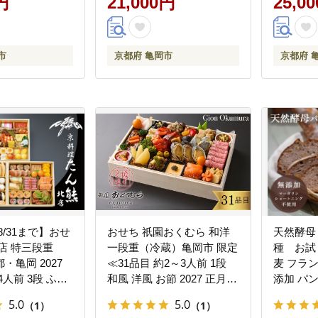
円
21,000円
25,0
と納税牛
市
京都府 亀岡市
京都府 
8/31まで】おせ
おせち 祇園おくむら 和洋
天然酵母
店 特三段重
一段重（冷蔵）亀岡市 限定
種 お試
・亀岡 2027
≪31品目 約2～3人前 1段
麦 フラ
4人前 3段 ふる
和風 洋風 お節 2027 正月
添加 パ
せち料理 ※12
予約 数量限定≫ ※12月31
ーニュ 
5.0
5.0
（1）
（1）
届け ※関東・関
日お届け ふるさと納税おせ
朝食 京