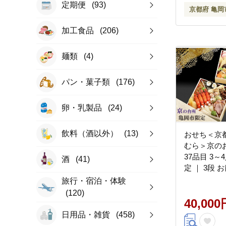
定期便
(93)
京都府 亀岡
加工食品
(206)
麺類
(4)
パン・菓子類
(176)
卵・乳製品
(24)
飲料（酒以外）
(13)
おせち＜京
むら＞京の
37品目 3～
酒
(41)
定 ｜ 3段 お
せち料理 冷
旅行・宿泊・体験
節 亀岡牛 
(120)
※離島への
40,000
さと納税お
日用品・雑貨
(458)