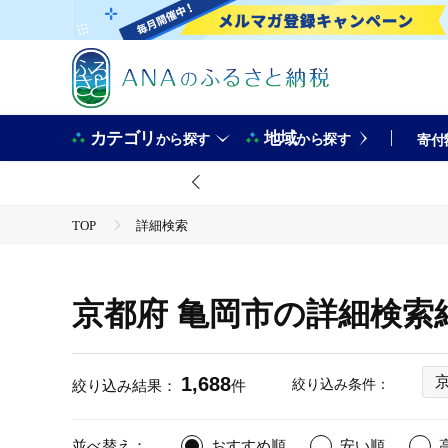
カテゴリ
地域
から探す
から探す
寄付
TOP
詳細検索
京都府 亀岡市の詳細検索
1,688
絞り込み条件：
絞り込み結果：
件
並べ替え：
おすすめ順
安い順