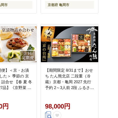
亀岡市
京都府 亀岡市
期便】＜京・お漬
【期間限定 8/31まで】おせ
した＞ 季節の 京
ち たん熊北店 二段重（冷
 詰合せ 【春 夏 冬
蔵）京都・亀岡 2027 先行
27品】《京野菜 漬
予約 2～3人前 2段 ふるさと
北海道・沖縄・離島
納税 おせち料理 ※12月31
不可
日お届け ※関東・関西・
00円
東海・北陸地方のみ配送可
98,000円
能（離島を除く） ※時間
指定不可【和牛付き】