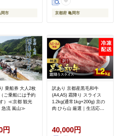
【和牛付き】
亀岡市
京都府 亀岡市
り 乗船券 大人2枚
訳あり 京都産黒毛和牛
（ご乗船には予約
(A4,A5) 霜降り スライス
す）≪京都 観光
1.2kg(通常1kg+200g) 京の
 急流 嵐山≫
肉 ひら山 厳選｜生活応援
牛肉 和牛 国産 丹波産 冷凍
ふるさと納税牛肉 すき焼き
00円
しゃぶしゃぶ
40,000円