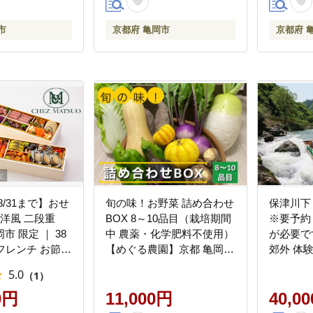
指定不可
85115-01
市
京都府 亀岡市
京都府 
8/31まで】おせ
旬の味！お野菜 詰め合わせ
保津川下
 洋風 二段重
BOX 8～10品目（栽培期間
※要予約
市 限定 ｜ 38
中 農薬・化学肥料不使用）
が必要で
 フレンチ お節
【めぐる農園】京都 亀岡
郊外 体験
027 予約 ふる
京野菜 農家より直送
5.0
（1）
ち ※12月31日
付き】8595-
0円
11,000円
40,0