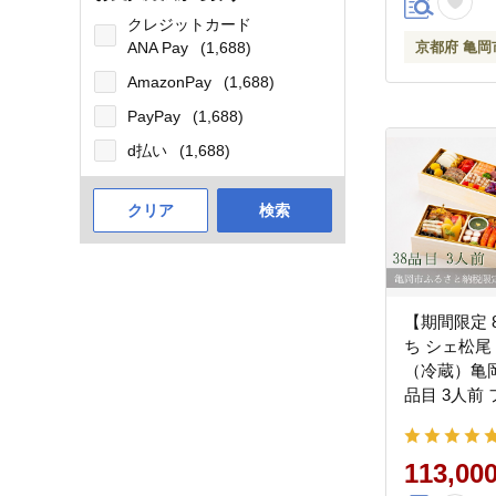
クレジットカード
ANA Pay
(1,688)
京都府 亀岡
AmazonPay
(1,688)
PayPay
(1,688)
d払い
(1,688)
クリア
検索
【期間限定 
ち シェ松尾
（冷蔵）亀岡
品目 3人前
おせち料理 2
さと納税おせ
お届け【和牛
113,00
01