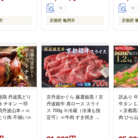
市
京都府 亀岡市
京都府 
地鶏 丹波黒どり
京丹波かぐら 厳選姫黒！京
訳あり 
トチキン 一羽
丹波姫牛 肩ロース スライ
牛タン 1.
岡丹波山本＞≪
ス 700g ※冷蔵（冷凍も指
＜京都黒
 とり肉 不揃い≫
定可）≪牛肉 すき焼き し
肉 ひら
ゃぶしゃぶ 和牛 牛肉≫
タン 薄切
上 牛肉 
タン 小