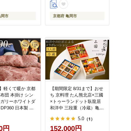
亀岡市
京都府 亀岡市
】軽くて暖か 京都
【期間限定 8/31まで】おせ
毛布団 本掛け シン
ち 京料理 たん熊北店×三國
ンガリーホワイトダ
×トゥーランドット臥龍居
DP360 日本製 京
和洋中 三段重（冷蔵）亀岡
 ｜ 冬用 掛け布団
市 限定｜46品目 3人前 コラ
5.0
（1）
 アクア
ボ お節 2027 予約 ※12月
00円
31日お届け ふるさと納税お
152,000円