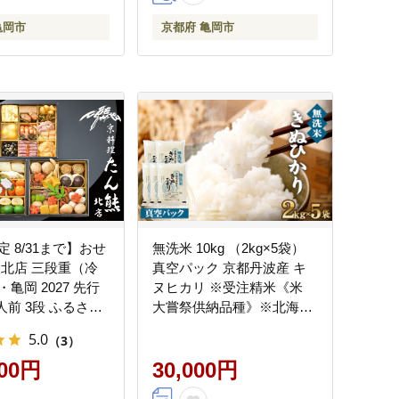
85115-01
亀岡市
京都府 亀岡市
 8/31まで】おせ
無洗米 10kg （2kg×5袋）
熊北店 三段重（冷
真空パック 京都丹波産 キ
亀岡 2027 先行
ヌヒカリ ※受注精米《米
人前 3段 ふるさと
大嘗祭供納品種》※北海
ち料理 ※12月31
道・沖縄・離島への配送不
5.0
（3）
 ※関東・関西・
可
陸地方のみ配送可
000円
30,000円
を除く） ※時間