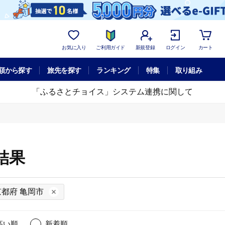
お気に入り
ご利用ガイド
新規登録
ログイン
カート
額から探す
旅先を探す
ランキング
特集
取り組み
「ふるさとチョイス」システム連携に関して
結果
京都府 亀岡市
高い順
新着順