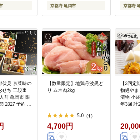
市
京都府 亀岡市
京都府 
都伏見 京菜味の
【数量限定】地鶏丹波黒ど
【3回定
おせち 三段重
り ムネ肉2kg
物処やま
4人前 亀岡市 限
漬物 小袋
節 2027 予約 お
年3回 計
凍 数量限定 御
物》 ※
5.0
（1）
ローストビーフ
への配送
お届け不可 ふる
円
4,700円
20,0
せち