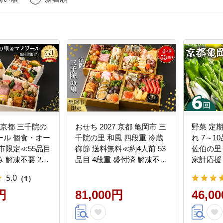
 京都 三千院の
おせち 2027 京都 亀岡市 三
野菜 定期
ール 個食・オー
千院の里 和風 四段重 冷蔵
れ 7～1
市限定≪55品目
御節 送料無料≪約4人前 53
佐伯の里
 解凍不要 2人
品目 4段重 盛付済 解凍不要
家計応援
洋風 亀岡牛 お節
オリジナル おせち料理 亀
離島への
5.0
（1）
 おせち料理
岡牛 和牛 お節 2027 人気≫
1日配送
円
81,000円
46,0