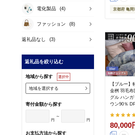
電化製品
(4)
京都府 亀岡
ファッション
(8)
返礼品なし
(3)
返礼品を絞り込む
地域から探す
選択中
【ブルー】
地域を選択する
金桝 羽毛布
グル ハン
ウン90％ D
寄付金額から探す
都亀岡産 ｜
～
掛布団 ｜ 
円
円
80,000
お支払方法から探す