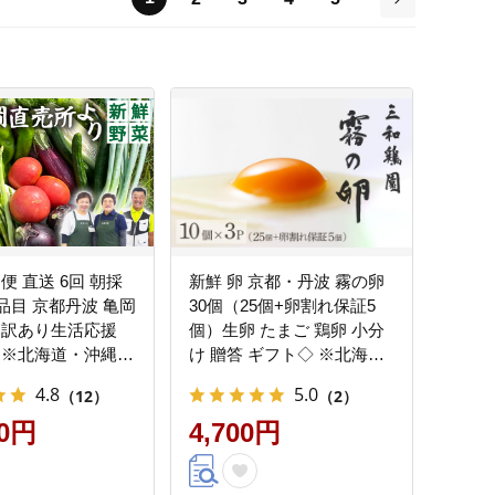
次
便 直送 6回 朝採
新鮮 卵 京都・丹波 霧の卵
0品目 京都丹波 亀岡
30個（25個+卵割れ保証5
 訳あり生活応援
個）生卵 たまご 鶏卵 小分
 ※北海道・沖縄・
け 贈答 ギフト◇ ※北海
配送不可
道・沖縄・離島への配送不
4.8
5.0
（12）
（2）
可
00円
4,700円