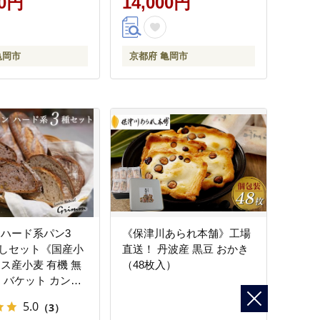
00円
14,000円
肉
亀岡市
京都府 亀岡市
 ハード系パン3
《保津川あられ本舗》工場
しセット《国産小
直送！ 丹波産 黒豆 おかき
ンス産小麦 有機 無
（48枚入）
ン バケット カンパ
詰め合わせ セット
5.0
（3）
都》※北海道・沖