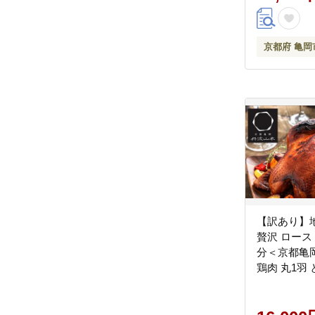
京都府 亀岡
【訳あり】
贅沢 ロース
分＜京都亀
鶏肉 丸1羽