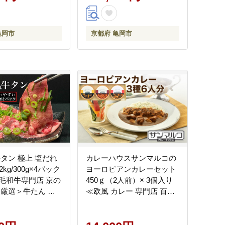
せち【和牛付き】8595-01
亀岡市
京都府 亀岡市
牛タン 極上 塩だれ
カレーハウスサンマルコの
2kg/300g×4パック
ヨーロピアンカレーセット
毛和牛専門店 京の
450ｇ（2人前）× 3個入り
山厳選＞牛たん 牛
≪欧風 カレー 専門店 百貨
り スライス 1kg以
店 ギフトセット 贈答≫
焼肉 BBQ タン 塩
分け 味付き ふるさ