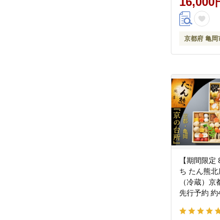
16,000
京都府 亀岡
【期間限定 
ち たん熊北
（冷蔵）京都
先行予約 約
さと納税 お
月31日お