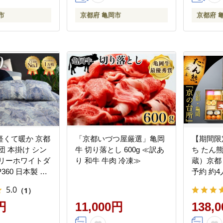
市
京都府 亀岡市
京都府 
軽くて暖か 京都
「京都いづつ屋厳選」亀岡
【期間限定
団 本掛け シン
牛 切り落とし 600g ≪訳あ
ち たん
ガリーホワイトダ
り 和牛 牛肉 冷凍≫
蔵）京都・
P360 日本製 京
予約 約4
 冬用 掛け布団
納税 おせ
5.0
（1）
アクア
日お届け
円
11,000円
東海・北
138,
能（離島