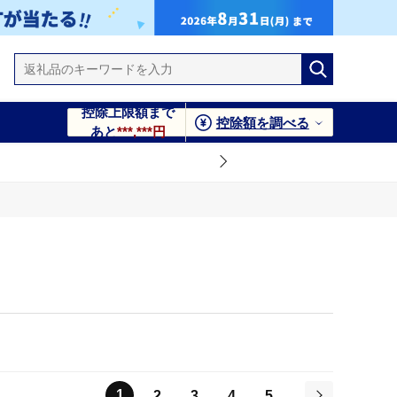
控除上限額まで
控除額を調べる
あと
***,***円
1
2
3
4
5