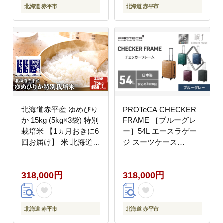
北海道 赤平市
北海道 赤平市
北海道赤平産 ゆめぴり
PROTeCA CHECKER
か 15kg (5kg×3袋) 特別
FRAME ［ブルーグレ
栽培米 【1ヵ月おきに6
ー］54L エースラゲー
回お届け】 米 北海道
ジ スーツケース
定期便 お米
［NO.00142（03）］
プロテカ チェッカーフ
318,000円
318,000円
レーム 旅 キャリー か
ばん バッグ 国産 日本
製 抗ウイルス仕様
北海道 赤平市
北海道 赤平市