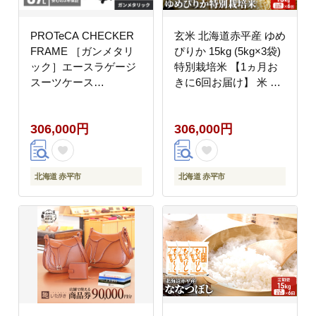
PROTeCA CHECKER
玄米 北海道赤平産 ゆめ
FRAME ［ガンメタリ
ぴりか 15kg (5kg×3袋)
ック］エースラゲージ
特別栽培米 【1ヵ月お
スーツケース
きに6回お届け】 米 北
［NO.00143（02）］
海道 定期便 ふるさと納
プロテカ チェッカーフ
税
306,000円
306,000円
レーム マックスパス 旅
キャリー かばん バッグ
国産 日本製 抗ウイルス
仕様
北海道 赤平市
北海道 赤平市