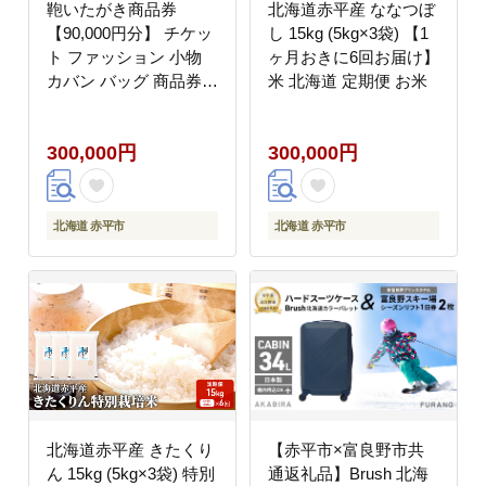
鞄いたがき商品券
北海道赤平産 ななつぼ
【90,000円分】 チケッ
し 15kg (5kg×3袋) 【1
ト ファッション 小物
ヶ月おきに6回お届け】
カバン バッグ 商品券
米 北海道 定期便 お米
革製品 お買物券 直営店
5店舗 利用 一つ一つ職
300,000円
300,000円
人が心を込めて手作り
なめしの革 いたがき
北海道 赤平市
北海道 赤平市
北海道赤平産 きたくり
【赤平市×富良野市共
ん 15kg (5kg×3袋) 特別
通返礼品】Brush 北海