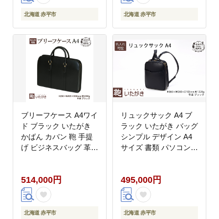
北海道 赤平市
北海道 赤平市
ブリーフケース A4ワイ
リュックサック A4 ブ
ド ブラック いたがき
ラック いたがき バッグ
かばん カバン 鞄 手提
シンプル デザイン A4
げ ビジネスバッグ 革
サイズ 書類 パソコン
革製品 レザー 牛革 ギ
収納 通勤 通学 フィッ
フト プレゼント シンプ
ト 艶やか ファッション
514,000円
495,000円
ル ファッション 北海道
北海道 赤平 名入れ無
赤平 名入れ無
北海道 赤平市
北海道 赤平市