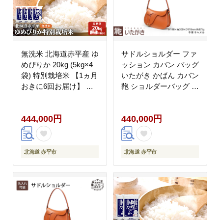
無洗米 北海道赤平産 ゆ
サドルショルダー ファ
めぴりか 20kg (5kg×4
ッション カバン バッグ
袋) 特別栽培米 【1ヵ月
いたがき かばん カバン
おきに6回お届け】 米
鞄 ショルダーバッグ 革
北海道 定期便 ふるさと
革製品 レザー 牛革 ギ
納税
フト プレゼント シンプ
444,000円
440,000円
ル ファッション 北海道
赤平 名入れ無
北海道 赤平市
北海道 赤平市