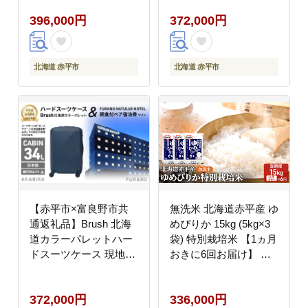
HOTEL 朝食付ペア宿
396,000円
372,000円
泊券 ツイン 北海道 赤
平市 富良野市 コラボ
共通返礼品
北海道 赤平市
北海道 赤平市
【赤平市×富良野市共
無洗米 北海道赤平産 ゆ
通返礼品】Brush 北海
めぴりか 15kg (5kg×3
道カラーパレットハー
袋) 特別栽培米 【1ヵ月
ドスーツケース 現地引
おきに6回お届け】 米
換券 × FURANO
北海道 定期便 お米 ふ
NATULUX HOTEL 朝食
るさと納税
372,000円
336,000円
付ペア宿泊券 ツイン 北