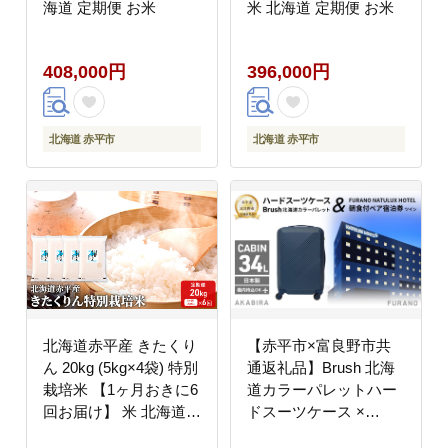
海道 定期便 お米
米 北海道 定期便 お米
408,000円
396,000円
北海道 赤平市
北海道 赤平市
北海道赤平産 きたくり
【赤平市×富良野市共
ん 20kg (5kg×4袋) 特別
通返礼品】Brush 北海
栽培米 【1ヶ月おきに6
道カラーパレットハー
回お届け】 米 北海道
ドスーツケース ×
定期便 お米
FURANO NATULUX