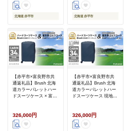
海道 赤平市 富良野市
コラボ 共通返礼品
北海道 赤平市
北海道 赤平市
【赤平市×富良野市共
【赤平市×富良野市共
通返礼品】Brush 北海
通返礼品】Brush 北海
道カラーパレットハー
道カラーパレットハー
ドスーツケース × 富良
ドスーツケース 現地引
野ゴルフコース 2名様1
換券 × 富良野ゴルフコ
ラウンドプレー券(全
ース 2名様1ラウンドプ
326,000円
326,000円
日) 北海道 赤平市 富
レー券(全日) 北海道
良野市 コラボ 共通返礼
赤平市 富良野市 コラボ
品
共通返礼品