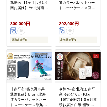
栽培米 【1ヶ月おきに6
道カラーパレットハー
回お届け】 米 北海道
ドスーツケース × 富良
定期便 お米
野スキー場 シーズン リ
フト1日券2枚 北海道
300,000円
292,000円
赤平市 富良野市 コラボ
共通返礼品
北海道 赤平市
北海道 赤平市
【赤平市×富良野市共
令和7年産 北海道 赤平
通返礼品】Brush 北海
産 ゆめぴりか 10kg
道カラーパレットハー
【限定寄附額】9ヵ月連
ドスーツケース 現地引
続お届け 白米 精米 米