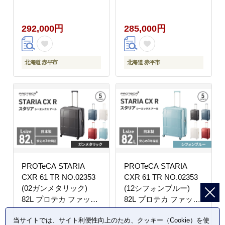
換券 × 富良野スキー場
北海道 ごはん ご飯 ラ
シーズン リフト1日券2
イス おにぎり 定期便
292,000円
285,000円
枚 北海道 赤平市 富良
定期 お楽しみ 9回
野市 コラボ 共通返礼品
北海道 赤平市
北海道 赤平市
PROTeCA STARIA
PROTeCA STARIA
CXR 61 TR NO.02353
CXR 61 TR NO.02353
(02ガンメタリック)
(12シフォンブルー)
82L プロテカ ファッシ
82L プロテカ ファッシ
ョン カバン 軽量 丈夫
ョン カバン 軽量 丈夫
当サイトでは、サイト利便性向上のため、クッキー（Cookie）を使
収納力 キャスター スト
収納力 キャスター スト