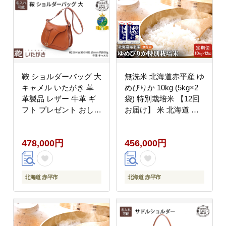
鞍 ショルダーバッグ 大
無洗米 北海道赤平産 ゆ
キャメル いたがき 革
めぴりか 10kg (5kg×2
革製品 レザー 牛革 ギ
袋) 特別栽培米 【12回
フト プレゼント おしゃ
お届け】 米 北海道 定
れ カバン ファッション
期便
北海道 赤平 名入れ有
478,000円
456,000円
北海道 赤平市
北海道 赤平市