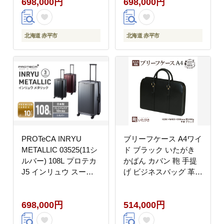
698,000円
698,000円
ー 10日以上の旅行にお
10日以上の旅行におす
すすめ
すめ
北海道 赤平市
北海道 赤平市
PROTeCA INRYU
ブリーフケース A4ワイ
METALLIC 03525(11シ
ド ブラック いたがき
ルバー) 108L プロテカ
かばん カバン 鞄 手提
J5 インリュウ スーツ
げ ビジネスバッグ 革
ケース 双輪 日本製 キ
革製品 レザー 牛革 ギ
ャスターストッパー 10
フト プレゼント シンプ
698,000円
514,000円
日以上の旅行におすす
ル ファッション 北海道
め
赤平 名入れ有