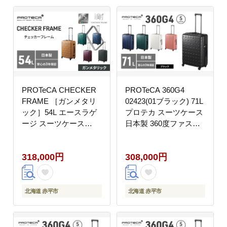
PROTeCA CHECKER
PROTeCA 360G4
FRAME ［ガンメタリ
02423(01ブラック) 71L
ック］54L エースラゲ
プロテカ スーツケース
ージ スーツケース
日本製 360度ファスナ
［NO.00142（02）］
ー開閉 5-7日の旅行に
プロテカ チェッカーフ
おすすめ キャリー キャ
318,000円
308,000円
レーム 旅 キャリー か
リーケース かばん バッ
ばん バッグ 国産 日本
グ 国産
製 抗ウイルス仕様
北海道 赤平市
北海道 赤平市