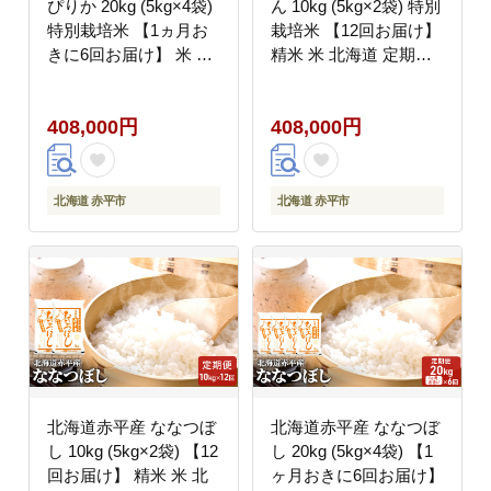
ぴりか 20kg (5kg×4袋)
ん 10kg (5kg×2袋) 特別
特別栽培米 【1ヵ月お
栽培米 【12回お届け】
きに6回お届け】 米 北
精米 米 北海道 定期便
海道 定期便 ふるさと納
お米
税
408,000円
408,000円
北海道 赤平市
北海道 赤平市
北海道赤平産 ななつぼ
北海道赤平産 ななつぼ
し 10kg (5kg×2袋) 【12
し 20kg (5kg×4袋) 【1
回お届け】 精米 米 北
ヶ月おきに6回お届け】