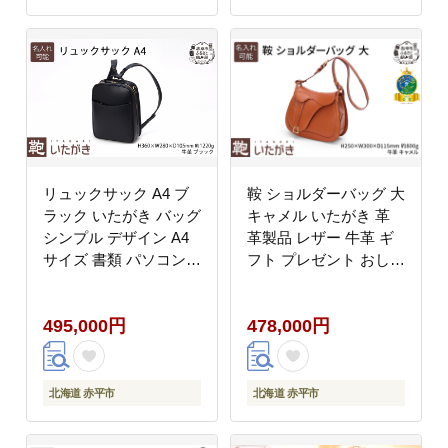
リュックサック A4 ブ
鞍 ショルダーバッグ 大
ラック いたがき バッグ
キャメル いたがき 革
シンプル デザイン A4
革製品 レザー 牛革 ギ
サイズ 書類 パソコン
フト プレゼント おしゃ
収納 通勤 通学 フィッ
れ カバン ファッション
ト 艶やか ファッション
北海道 赤平 名入れ無
495,000円
478,000円
北海道 赤平 名入れ有
北海道 赤平市
北海道 赤平市