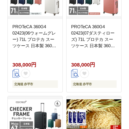
PROTeCA 360G4
PROTeCA 360G4
02423(06ウォームグレ
02423(07ダスティロー
ー) 71L プロテカ スー
ズ) 71L プロテカ スー
ツケース 日本製 360度
ツケース 日本製 360度
ファスナー開閉 5-7日
ファスナー開閉 5-7日
の旅行におすすめ キャ
の旅行におすすめ キャ
308,000円
308,000円
リー キャリーケース か
リー キャリーケース か
ばん バッグ 国産
ばん バッグ 国産
北海道 赤平市
北海道 赤平市