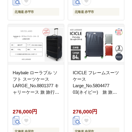
海道 赤平市
キャリー バッグ 国産
北海道 赤平市
北海道 赤平市
Haybale ローラブル ソ
ICICLE フレームスーツ
フト スーツケース
ケース
LARGE_No.8801377 キ
Large_No.5804477
ャリーケース 旅 旅行
03(ネイビー) 旅 旅行
キャリー かばん バッグ
キャリー スーツケース
国産 日本製 北海道 赤
かばん バッグ 国産 日
276,000円
276,000円
平市
本製 機内持ち込み 出張
大型サイズ 北海道 赤平
市
北海道 赤平市
北海道 赤平市