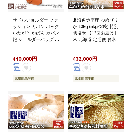
サドルショルダー ファ
北海道赤平産 ゆめぴり
ッション カバン バッグ
か 10kg (5kg×2袋) 特別
いたがき かばん カバン
栽培米 【12回お届け】
鞄 ショルダーバッグ 革
米 北海道 定期便 お米
革製品 レザー 牛革 ギ
フト プレゼント シンプ
440,000円
432,000円
ル ファッション 北海道
赤平 名入れ有
北海道 赤平市
北海道 赤平市