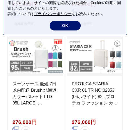
用しています。サイトの閲覧を継続された場合、Cookieの利用に同
276,000円
276,000円
ッパー 静音性 高機能
ッパー 静音性 高機能
意したことものといたします。
スーツケース キャリー
スーツケース キャリー
詳細については
プライバシーポリシー
をお読みください。
ケース キャリー バッグ
ケース キャリー バッグ
北海道 赤平市
北海道 赤平市
OK
スーツケース 最短 7日
PROTeCA STARIA
以内配送 Brush 北海道
CXR 61 TR NO.02353
カラーパレット LTD
(06ホワイト) 82L プロ
95L LARGE_
テカ ファッション カバ
No.5807477 シマエナガ
ン 軽量 丈夫 収納力 キ
ホワイト キャリーケー
ャスター ストッパー 静
276,000円
276,000円
ス 旅 キャリー かばん
音性 高機能 スーツケー
バッグ 国産 日本製 北
ス キャリーケース 旅