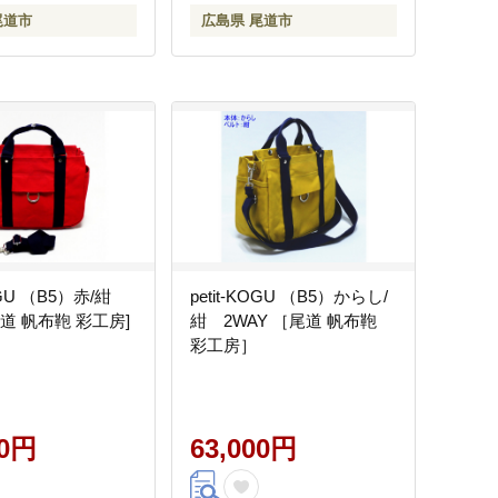
尾道市
広島県 尾道市
KOGU （B5）赤/紺
petit-KOGU （B5）からし/
[尾道 帆布鞄 彩工房]
紺 2WAY ［尾道 帆布鞄
彩工房］
00円
63,000円