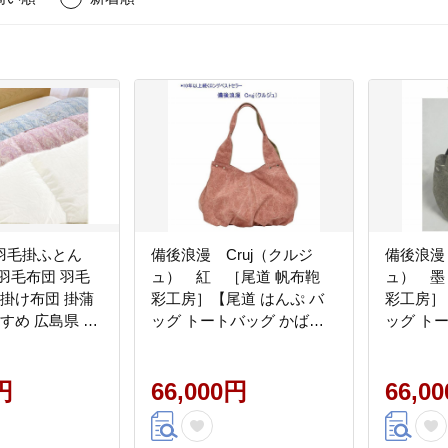
羽毛掛ふとん
備後浪漫 Cruj（クルジ
備後浪漫 
 羽毛布団 羽毛
ュ） 紅 ［尾道 帆布鞄
ュ） 墨
 掛け布団 掛蒲
彩工房］【尾道 はんぷ バ
彩工房］
ッグ トートバッグ かばん
ッグ ト
特産品 シンプル ファッシ
特産品 
ョン 人気 おすすめ 広島県
ョン 人
円
尾道市】
66,000円
尾道市】
66,0