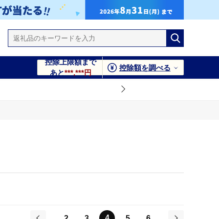
控除上限額まで
控除額を調べる
あと
***,***円
4
2
3
5
6