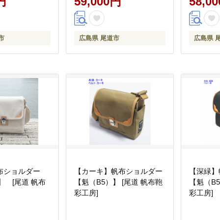
円
59,000円
58,0
市
広島県 尾道市
広島県 
布ショルダー
【カーキ】帆布ショルダー
【深緑】
】 [尾道 帆布
【魁（B5）】 [尾道 帆布鞄
【魁（B5
彩工房]
彩工房]