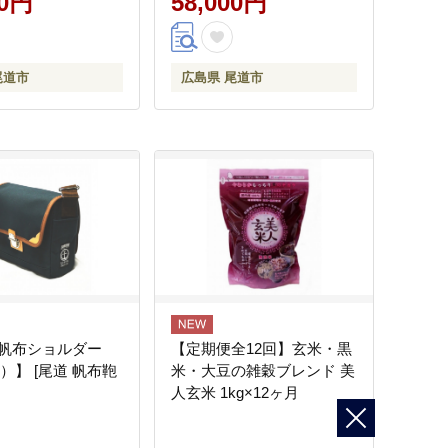
00円
58,000円
尾道市
広島県 尾道市
帆布ショルダー
【定期便全12回】玄米・黒
）】 [尾道 帆布鞄
米・大豆の雑穀ブレンド 美
人玄米 1kg×12ヶ月