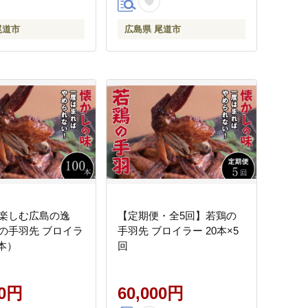
尾道市
広島県 尾道市
楽しむ広島の逸
【定期便・全5回】若鶏の
の手羽先 ブロイラ
手羽先 ブロイラー 20本×5
0本）
回
00円
60,000円