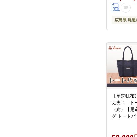
広島県 尾道
【尾道帆布
丈夫！｜ト
（紺）【尾道
グ トートバ
産品 シンプ
ン 人気 おす
道市】