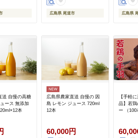
市
広島県 尾道市
広島県 
直送 自慢の高糖
広島県農家直送 自慢の 因
【手軽に
ジュース 無添加
島 レモン ジュース 720ml
品】若鶏
20ml×12本
12本
ー （10
円
60,000円
60,0