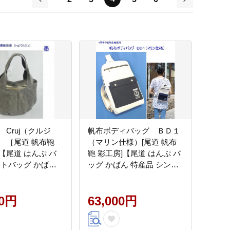
前
次
Cruj（クルジ
帆布ボディバッグ ＢＤ１
 ［尾道 帆布鞄
（マリン仕様）[尾道 帆布
【尾道 はんぷ バ
鞄 彩工房]【尾道 はんぷ バ
ートバッグ かばん
ッグ かばん 特産品 シンプ
シンプル ファッシ
ル ファッション 人気 おす
気 おすすめ 広島県
すめ 広島県 尾道市】
00円
63,000円