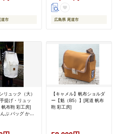
尾道市
広島県 尾道市
ンリュック（大）
【キャメル】帆布ショルダ
（手提げ・リュッ
ー【魁（B5）】[尾道 帆布
 帆布鞄 彩工房]
鞄 彩工房]
はんぷ バッグ かば
品 シンプル ファッ
人気 おすすめ 広島
市】