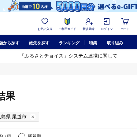
お気に入り
ご利用ガイド
新規登録
ログイン
カート
額から探す
旅先を探す
ランキング
特集
取り組み
「ふるさとチョイス」システム連携に関して
結果
広島県 尾道市
高い順
新着順