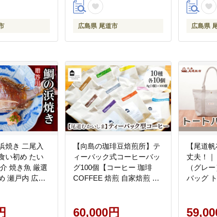
市
広島県 尾道市
広島県 
浜焼き 二尾入
【向島の珈琲豆焙煎所】テ
【尾道帆
食い初め たい
ィーバック式コーヒーバッ
丈夫！｜
魚介 焼き魚 厳選
グ100個【コーヒー 珈琲
（グレー
め 瀬戸内 広島
COFFEE 焙煎 自家焙煎 本
バッグ 
格的 美味しい おしゃれ コ
ん 特産
ーヒー豆 コーヒーバッグ
ション 
円
ギフト 贈り物 ご当地 広島
60,000円
59,0
県 尾道