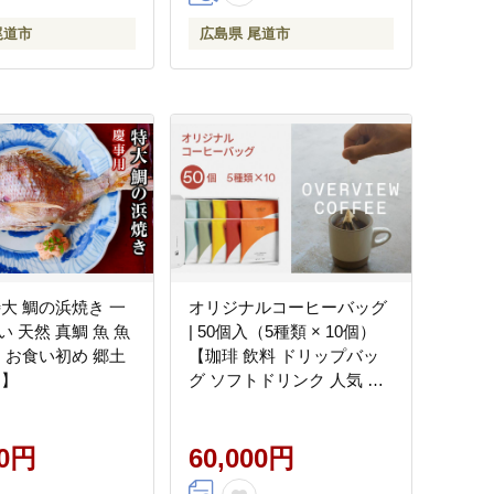
尾道市
広島県 尾道市
特大 鯛の浜焼き 一
オリジナルコーヒーバッグ
 天然 真鯛 魚 魚
| 50個入（5種類 × 10個）
ト お食い初め 郷土
【珈琲 飲料 ドリップバッ
道】
グ ソフトドリンク 人気 お
すすめ 尾道市】
00円
60,000円