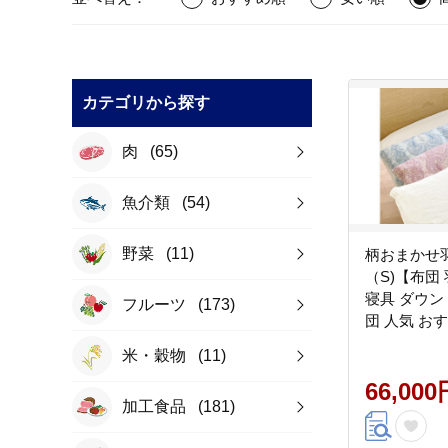
カテゴリから探す
肉
(65)
魚介類
(54)
野菜
(11)
柄おまかせ
（S)【布団
寝具 ダウン
フルーツ
(173)
団 人気 おすすめ 広島県 尾
道市】
米・穀物
(11)
66,000
加工食品
(181)