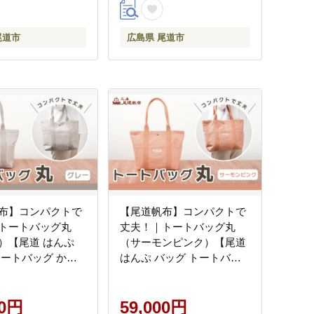
尾道市
広島県 尾道市
布】コンパクトで
【尾道帆布】コンパクトで
トートバッグ丸
丈夫！｜トートバッグ丸
）【尾道 はんぷ
（サーモンピンク）【尾道
トートバッグ かば
はんぷ バッグ トートバッ
品 シンプル ファッ
グ かばん 特産品 シンプル
人気 おすすめ 広島
ファッション 人気 おすす
00円
市】
59,000円
め 広島県 尾道市】