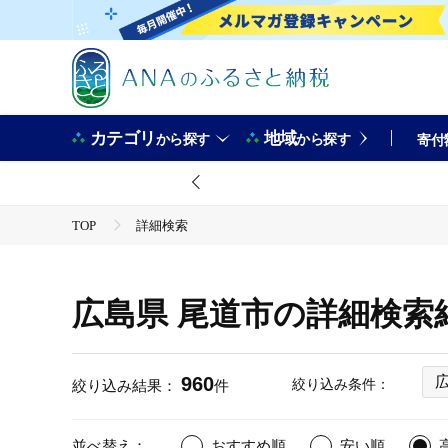
カテゴリ
地域
から探す
から探す
寄付
TOP
詳細検索
広島県 尾道市の詳細検索
960
絞り込み条件：
絞り込み結果：
件
並べ替え：
おすすめ順
安い順