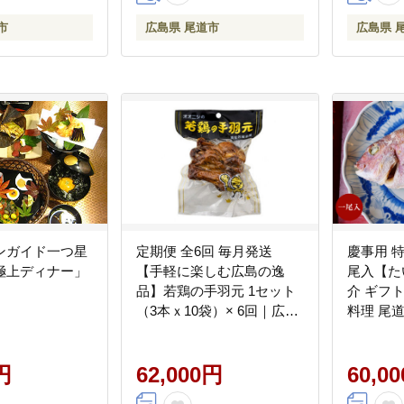
市
広島県 尾道市
広島県 
ンガイド一つ星
定期便 全6回 毎月発送
慶事用 
極上ディナー」
【手軽に楽しむ広島の逸
尾入【たい
品】若鶏の手羽元 1セット
介 ギフ
（3本ｘ10袋）× 6回｜広島
料理 尾
名物 ガーリック風味 常温
保存 おつまみ ギフト プレ
円
ゼント 贈り物 広島県 尾道
62,000円
60,0
市