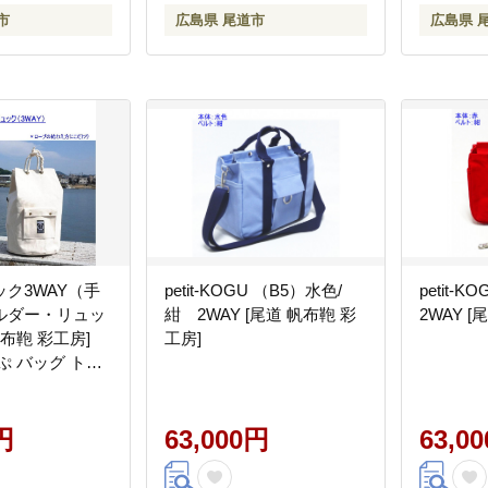
市
広島県 尾道市
広島県 
ク3WAY（手
petit-KOGU （B5）水色/
petit-
ルダー・リュッ
紺 2WAY [尾道 帆布鞄 彩
2WAY 
布鞄 彩工房]
工房]
ぷ バッグ トー
ばん 特産品 シ
ッション 人気
円
おすすめ 広島県 尾道市】
63,000円
63,0