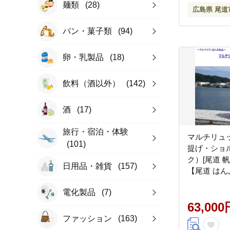
麺類
(28)
広島県 尾道
パン・菓子類
(94)
卵・乳製品
(18)
飲料（酒以外）
(142)
酒
(17)
旅行・宿泊・体験
マルチリュッ
(101)
提げ・ショ
ク）[尾道 帆
日用品・雑貨
(157)
【尾道 はん
トバッグ か
電化製品
(7)
ンプル ファ
63,000
ファッション
(163)