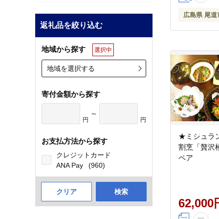
広島県 尾道
返礼品を絞り込む
地域から探す
選択中
地域を選択する
寄付金額から探す
～
円
円
★ミシュラ
お支払方法から探す
割烹「贅沢
クレジットカード
ペア
ANA Pay
(960)
クリア
検索
62,000