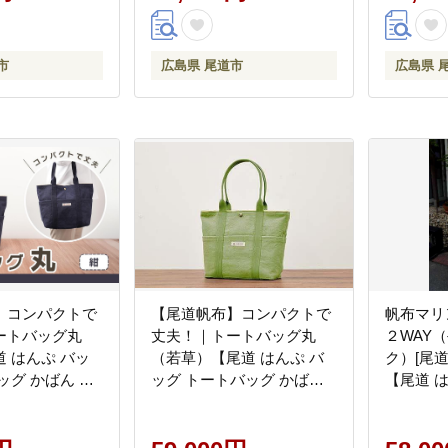
県 尾道市 向島】
市
広島県 尾道市
広島県 
】コンパクトで
【尾道帆布】コンパクトで
帆布マリ
ートバッグ丸
丈夫！｜トートバッグ丸
２WAY
 はんぷ バッ
（若草）【尾道 はんぷ バ
ク）[尾道
ッグ かばん 特
ッグ トートバッグ かばん
【尾道 
ル ファッショ
特産品 シンプル ファッシ
ん 特産
すめ 広島県 尾
ョン 人気 おすすめ 広島県
ション 
尾道市】
県 尾道