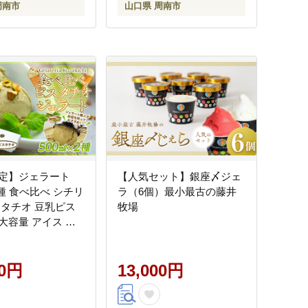
周南市
山口県 周南市
定】ジェラート
【人気セット】銀座〆ジェ
×2種 食べ比べ シチリ
ラ（6個）最小最古の藤井
スタチオ 豆乳ピス
牧場
大容量 アイス 業
ット スイーツ 人気
 冷凍 氷菓子 合計
ル 家族 ファミリー
00円
13,000円
イタリア】