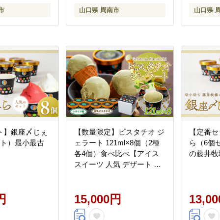
市
山口県 周南市
山口県 
ト】銀座〆じぇ
【数量限定】ピスタチオ ジ
【定番セ
ット）最小最古
ェラート 121ml×8個（2種
ら（6個
各4個）食べ比べ【アイス
の藤井牧
スイーツ 人気 デザート 冷
凍 氷菓子 小分け セット 詰
め合わせ イタリア シチリ
円
ア産 豆乳 ピスタチオ】
15,000円
13,0