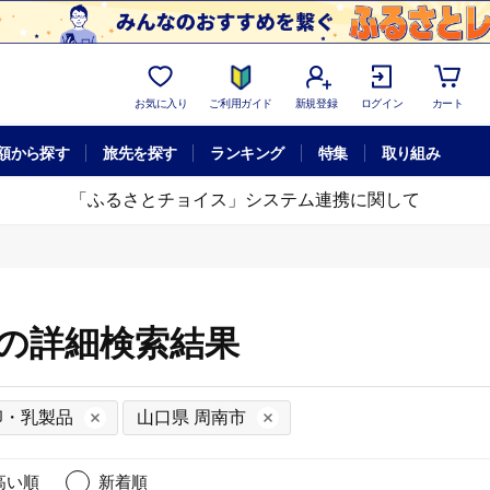
お気に入り
ご利用ガイド
新規登録
ログイン
カート
額から探す
旅先を探す
ランキング
特集
取り組み
「ふるさとチョイス」システム連携に関して
市の詳細検索結果
卵・乳製品
山口県 周南市
高い順
新着順