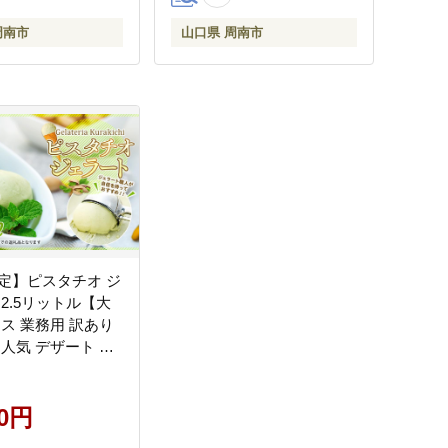
周南市
山口県 周南市
定】ピスタチオ ジ
2.5リットル【大
イス 業務用 訳あり
 人気 デザート 冷
 2.5L 家族 ファミ
ズ イタリア シチ
00円