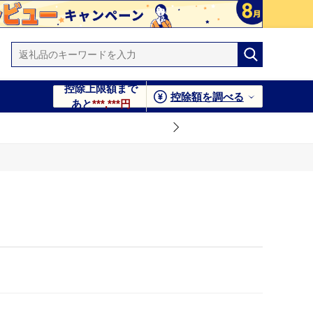
控除上限額まで
控除額を調べる
あと
***,***円