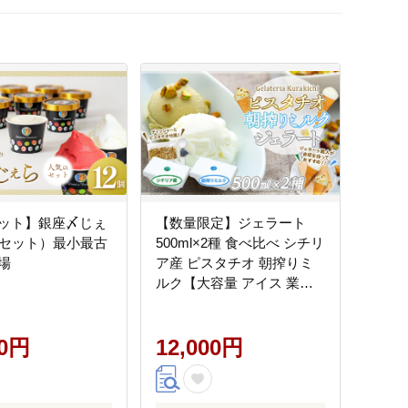
ット】銀座〆じぇ
【数量限定】ジェラート
個セット）最小最古
500ml×2種 食べ比べ シチリ
場
ア産 ピスタチオ 朝搾りミ
ルク【大容量 アイス 業務
用 セット 合計 1リットル
スイーツ 人気 デザート 冷
00円
凍 氷菓子 家族 ファミリー
12,000円
サイズ】