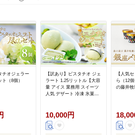
タチオジェラー
【訳あり】ピスタチオ ジェ
【人気セ
ット（8個）
ラート 1.25リットル【大容
ら（12
量 アイス 業務用 スイーツ
の藤井牧
人気 デザート 冷凍 氷菓子
1.25L 家族 ファミリーサイ
ズ イタリア シチリア産】
円
10,000円
18,0