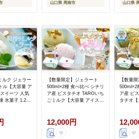
市
山口県 周南市
山口県 
ミルク ジェラー
【数量限定】ジェラート
【数量限
ットル【大容量 ア
500ml×2種 食べ比べ シチリ
500ml
 スイーツ 人気
ア産 ピスタチオ TAROいち
ア産 ピ
 氷菓子 1.25L
ごミルク【大容量 アイス
タチオ【
リーサイズ 朝
業務用 セット 合計 1リット
務用 セ
】
ル スイーツ 人気 デザート
デザート
円
冷凍 氷菓子 家族 ファミリ
12,000円
1リット
12,0
ーサイズ 苺】
サイズ 