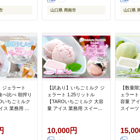
市
山口県 周南市
山口県 
】ジェラート
【訳あり】いちごミルク ジ
【数量限
種 食べ比べ 朝搾り
ェラート 1.25リットル
ェラート 
ROいちごミルク
【TAROいちごミルク 大容
容量 ア
イス 業務用 セ
量 アイス 業務用 スイーツ
スイーツ
1リットル スイー
人気 デザート 冷凍 氷菓子
凍 氷菓子
ザート 冷凍 氷菓
1.25L 家族 ファミリーサイ
リーサイ
ァミリーサイズ
円
ズ 苺】
10,000円
リア産】
15,0