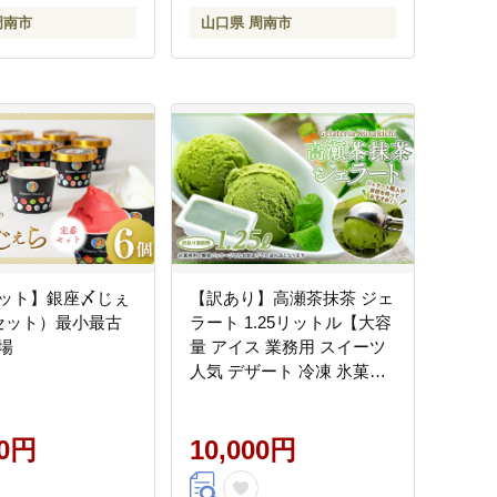
周南市
山口県 周南市
ット】銀座〆じぇ
【訳あり】高瀬茶抹茶 ジェ
セット）最小最古
ラート 1.25リットル【大容
場
量 アイス 業務用 スイーツ
人気 デザート 冷凍 氷菓子
1.25L 家族 ファミリーサイ
ズ 抹茶】
00円
10,000円