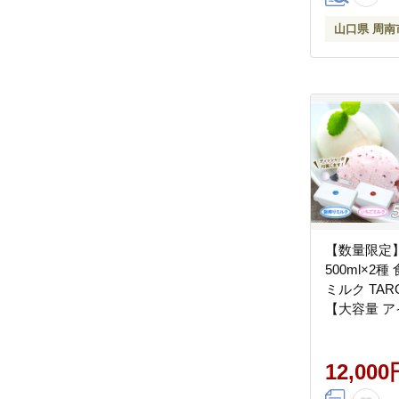
山口県 周南
【数量限定
500ml×2
ミルク TA
【大容量 ア
ット 合計 
ツ 人気 デ
子 家族 フ
12,000
苺】