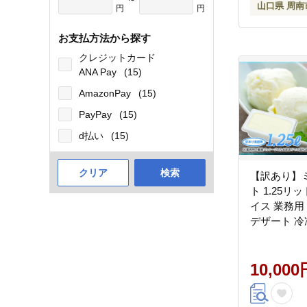
山口県 周南
円
円
お支払方法から探す
クレジットカード
ANA Pay
(15)
AmazonPay
(15)
PayPay
(15)
d払い
(15)
クリア
検索
【訳あり】
ト 1.25リ
イス 業務用
デザート 冷凍
家族 ファミ
搾りミルク
10,000