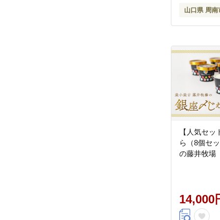
山口県 周南
【人気セッ
ら（8個セ
の藤井牧場
14,000