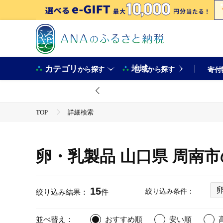
カテゴリ
地域
から探す
から探す
寄付
TOP
詳細検索
卵・乳製品 山口県 周南
15
絞り込み条件：
絞り込み結果：
件
並べ替え：
おすすめ順
安い順