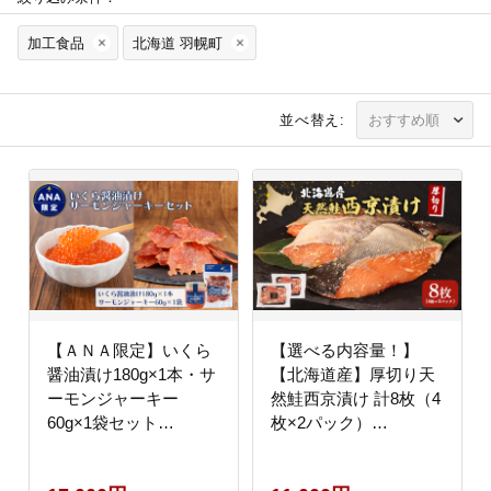
加工食品
北海道 羽幌町
並べ替え:
【ＡＮＡ限定】いくら
【選べる内容量！】
醤油漬け180g×1本・サ
【北海道産】厚切り天
ーモンジャーキー
然鮭西京漬け 計8枚（4
60g×1袋セット
枚×2パック）
【0211101】
【02173】