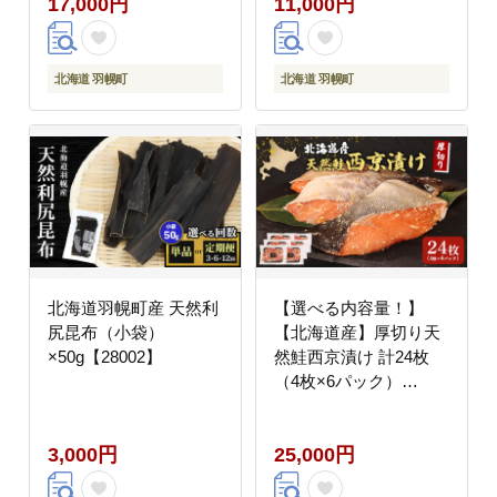
17,000円
11,000円
北海道 羽幌町
北海道 羽幌町
北海道羽幌町産 天然利
【選べる内容量！】
尻昆布（小袋）
【北海道産】厚切り天
×50g【28002】
然鮭西京漬け 計24枚
（4枚×6パック）
【0214401】
3,000円
25,000円