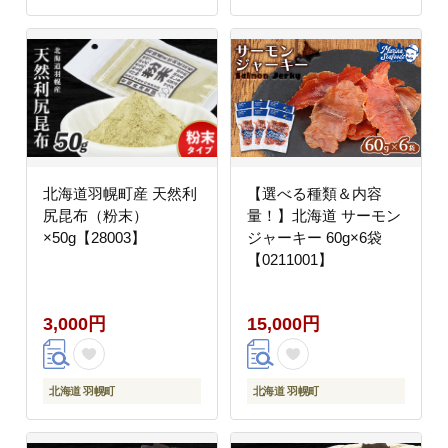
北海道羽幌町産 天然利
【選べる種類＆内容
尻昆布（粉末）
量！】北海道 サーモン
×50g【28003】
ジャーキー 60g×6袋
【0211001】
3,000円
15,000円
北海道 羽幌町
北海道 羽幌町