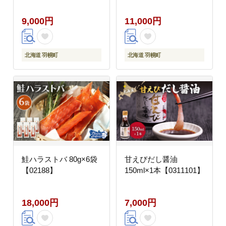
9,000円
11,000円
北海道 羽幌町
北海道 羽幌町
鮭ハラストバ 80g×6袋
甘えびだし醤油
【02188】
150ml×1本【0311101】
18,000円
7,000円