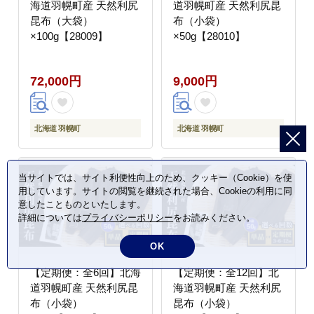
海道羽幌町産 天然利尻
道羽幌町産 天然利尻昆
昆布（大袋）
布（小袋）
×100g【28009】
×50g【28010】
72,000円
9,000円
北海道 羽幌町
北海道 羽幌町
当サイトでは、サイト利便性向上のため、クッキー（Cookie）を使
用しています。サイトの閲覧を継続された場合、Cookieの利用に同
意したことものといたします。
詳細については
プライバシーポリシー
をお読みください。
OK
【定期便：全6回】北海
【定期便：全12回】北
道羽幌町産 天然利尻昆
海道羽幌町産 天然利尻
布（小袋）
昆布（小袋）