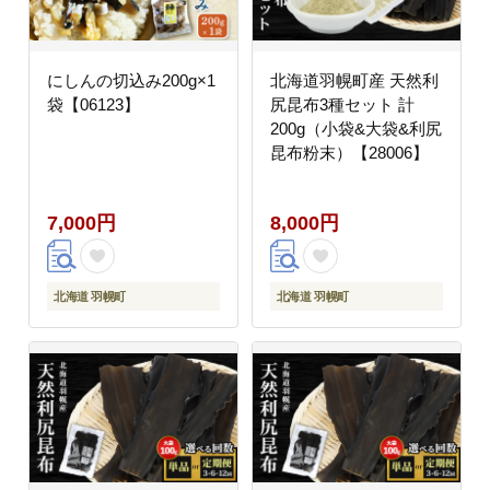
にしんの切込み200g×1
北海道羽幌町産 天然利
袋【06123】
尻昆布3種セット 計
200g（小袋&大袋&利尻
昆布粉末）【28006】
7,000円
8,000円
北海道 羽幌町
北海道 羽幌町