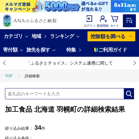
ログイン
新規登録
カート
カテゴリ
地域
ランキング
控除額を調べる
寄付額
旅先を探す
特集
ご利用ガイド
「ふるさとチョイス」システム連携に関して
TOP
詳細検索
加工食品 北海道 羽幌町の詳細検索結果
34
絞り込み結果：
件
絞り込み条件：