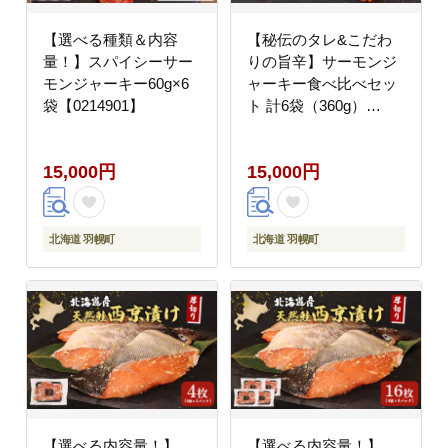
【選べる種類＆内容
【秘伝のタレ&こだわ
量！】スパイシーサー
りの旨辛】サーモンジ
モンジャーキー60g×6
ャーキー食べ比べセッ
袋【0214901】
ト 計6袋（360g）
【0215501】
15,000円
15,000円
北海道 羽幌町
北海道 羽幌町
【選べる内容量！】
【選べる内容量！】