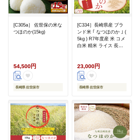
[C305a］ 佐世保の米な
[C334］長崎県産 ブラ
つほのか(15kg)
ンド米 ｢ なつほのか ｣ (
5kg ) R7年度産 米 コメ
白米 精米 ライス 長崎
県 佐世保市
54,500円
23,000円
長崎県 佐世保市
長崎県 佐世保市