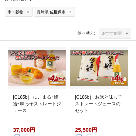
米・穀物
長崎県 佐世保市
並べ替え:
[C185b］ にこまる･蜂
[C186b］ お米と味っ子
蜜･味っ子ストレートジ
ストレートジュースの
ュース
セット
37,000円
25,500円