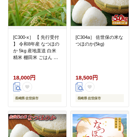
[C300-x］ 【 先行受付
[C304a］ 佐世保の米な
】 令和8年産 なつほの
つほのか(5kg)
か 5kg 産地直送 白米
精米 棚田米 ごはん ご
飯 米 お米 ギフト 贈答
佐世保市 長崎県
18,000円
18,500円
長崎県 佐世保市
長崎県 佐世保市