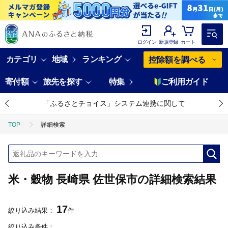
ログイン
新規登録
カート
カテゴリ
地域
ランキング
控除額を調べる
寄付額
旅先を探す
特集
ご利用ガイド
「ふるさとチョイス」システム連携に関して
TOP
詳細検索
米・穀物 長崎県 佐世保市の詳細検索結果
17
絞り込み結果：
件
絞り込み条件：