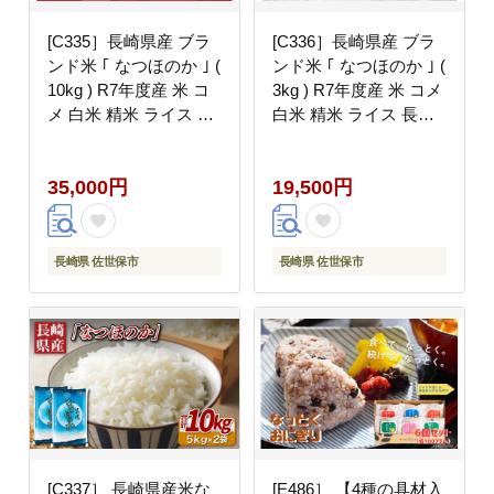
[C335］長崎県産 ブラ
[C336］長崎県産 ブラ
ンド米 ｢ なつほのか ｣ (
ンド米 ｢ なつほのか ｣ (
10kg ) R7年度産 米 コ
3kg ) R7年度産 米 コメ
メ 白米 精米 ライス 長
白米 精米 ライス 長崎
崎県 佐世保市
県 佐世保市
35,000円
19,500円
長崎県 佐世保市
長崎県 佐世保市
[C337］ 長崎県産米な
[E486］ 【4種の具材入