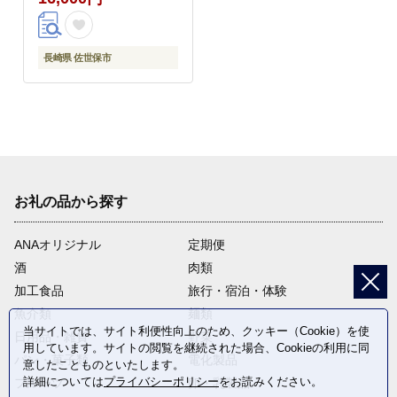
長崎県 佐世保市
お礼の品から探す
ANAオリジナル
定期便
酒
肉類
加工食品
旅行・宿泊・体験
魚介類
麺類
当サイトでは、サイト利便性向上のため、クッキー（Cookie）を使
日用品・雑貨
野菜
用しています。サイトの閲覧を継続された場合、Cookieの利用に同
パン・菓子類
電化製品
意したことものといたします。
詳細については
プライバシーポリシー
をお読みください。
フルーツ
卵・乳製品