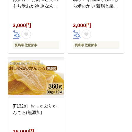
もち米おかゆ 豚なんこ
ち米おかゆ 若鶏と栗の
つのもち米おかゆ
もち米おかゆ(270g)
(270g)【長崎豊味館】
【長崎豊味館】簡単 レ
3,000円
3,000円
簡単 レトルト おかゆ
トルト おかゆ 朝粥 ダ
朝粥 ダイエット 防災食
イエット 防災食 非常食
非常食
長崎県 佐世保市
長崎県 佐世保市
[F132b］おしゃぶりか
んころ(無添加)
16,000円