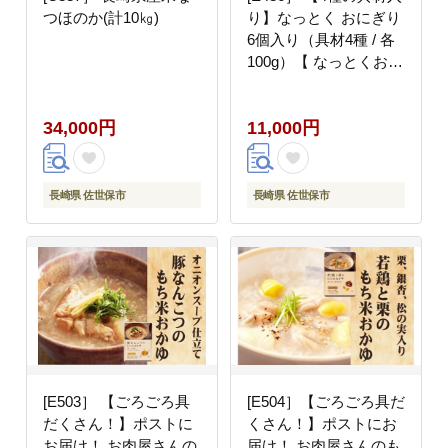
つほのか(計10㎏)
り】なっとく おにぎり
6個入り（具材4種 / 各
100g）【 なっとくおに
ぎり屋 】七徳御握 おむ
すび さがびより 使用
34,000円
11,000円
米 朝食 夕食 夜食 ラン
チ 長崎 佐世保 九州
長崎県 佐世保市
長崎県 佐世保市
[E503］ 【ごろごろ具
[E504］【ごろごろ具だ
だくさん！】ポストに
くさん！】ポストにお
お届け！ お肉屋さんの
届け！ お肉屋さんのも