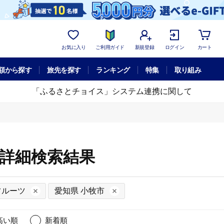
お気に入り
ご利用ガイド
新規登録
ログイン
カート
額から探す
旅先を探す
ランキング
特集
取り組み
「ふるさとチョイス」システム連携に関して
の詳細検索結果
フルーツ
愛知県 小牧市
高い順
新着順