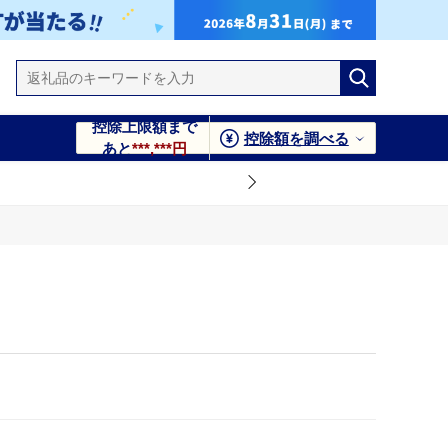
控除上限額まで
控除額を調べる
あと
***,***円