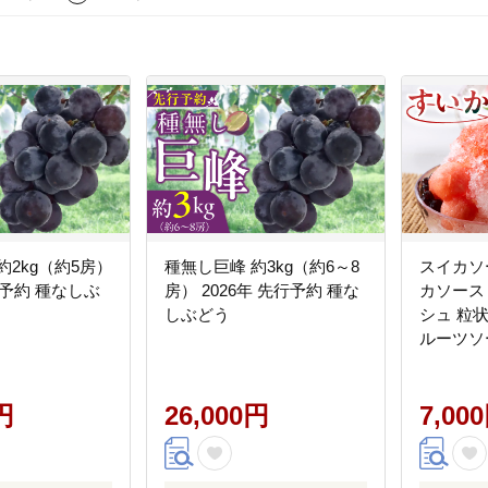
約2kg（約5房）
種無し巨峰 約3kg（約6～8
スイカソ
行予約 種なしぶ
房） 2026年 先行予約 種な
カソース 
しぶどう
シュ 粒
ルーツソ
ソース 
アイスク
円
26,000円
フェ ド
7,00
お取り寄
小牧市 