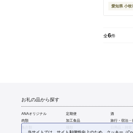
愛知県 小牧
6
全
件
お礼の品から探す
ANAオリジナル
定期便
酒
肉類
加工食品
旅行・宿泊・
魚介類
麺類
日用品・雑貨
当サイトでは、サイト利便性向上のため、クッキー（Coo