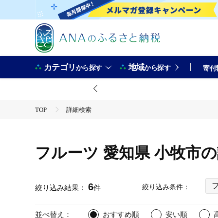
カテゴリ
地域
から探す
から探す
寄付
TOP
詳細検索
フルーツ 愛知県 小牧市
6
絞り込み条件：
絞り込み結果：
件
並べ替え：
おすすめ順
安い順