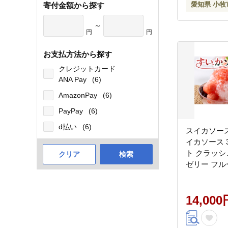
愛知県 小牧
寄付金額から探す
～
円
円
お支払方法から探す
クレジットカード
ANA Pay
(6)
AmazonPay
(6)
PayPay
(6)
d払い
(6)
スイカソース
イカソース 3
ト クラッシ
クリア
検索
ゼリー フル
ッピング ソ
イーツ 夏 
かき氷 パフ
14,000
取り寄せ 
愛知県 小牧