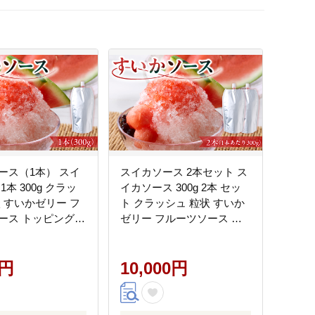
ース（1本） スイ
スイカソース 2本セット ス
1本 300g クラッ
イカソース 300g 2本 セッ
状 すいかゼリー フ
ト クラッシュ 粒状 すいか
ース トッピング
ゼリー フルーツソース ト
新感覚 スイーツ 夏
ッピング ソース 新感覚 ス
リーム かき氷 パ
イーツ 夏 アイスクリーム
リンク お取り寄せ
0円
かき氷 パフェ ドリンク お
10,000円
せグルメ 愛知県
取り寄せ お取り寄せグルメ
送料無料
愛知県 小牧市 送料無料