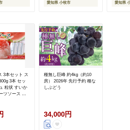
市
愛知県 小牧市
愛知県 
 3本セット ス
種無し巨峰 約4kg（約10
00g 3本 セッ
房） 2026年 先行予約 種な
ュ 粒状 すいか
しぶどう
ーツソース ト
ース 新感覚 ス
アイスクリーム
ェ ドリンク お
円
34,000円
お取り寄せグルメ
市 送料無料